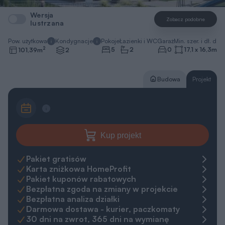
Wersja
Zobacz podobne
lustrzana
Pow. użytkowa
Kondygnacje
Pokoje
Łazienki i WC
Garaż
Min. szer. i dł. dzia
2
5
2
0
17,1 x 16,3
m
101,39
m
2
Budowa
Projekt
Kup projekt
Pakiet gratisów
Karta zniżkowa HomeProfit
Pakiet kuponów rabatowych
Bezpłatna zgoda na zmiany w projekcie
Bezpłatna analiza działki
Darmowa dostawa - kurier, paczkomaty
30 dni na zwrot, 365 dni na wymianę