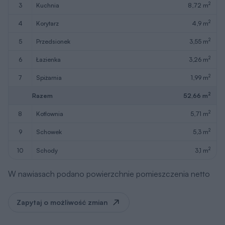
2
3
kuchnia
8,72 m
2
4
korytarz
4,9 m
2
5
przedsionek
3,55 m
2
6
łazienka
3,26 m
2
7
spiżarnia
1,99 m
2
Razem
52,66 m
2
8
kotłownia
5,71 m
2
9
schowek
5,3 m
2
10
schody
3,1 m
W nawiasach podano powierzchnie pomieszczenia netto
Zapytaj o możliwość zmian