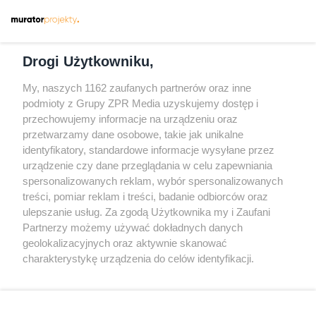
Dołącz do nas
Drogi Użytkowniku,
My, naszych 1162 zaufanych partnerów oraz inne
podmioty z Grupy ZPR Media uzyskujemy dostęp i
przechowujemy informacje na urządzeniu oraz
Odwiedź grupę na Facebooku
przetwarzamy dane osobowe, takie jak unikalne
Gdybym budował drugi raz - mądry Polak
identyfikatory, standardowe informacje wysyłane przez
przed budową
urządzenie czy dane przeglądania w celu zapewniania
spersonalizowanych reklam, wybór spersonalizowanych
Forum Muratora
treści, pomiar reklam i treści, badanie odbiorców oraz
ulepszanie usług. Za zgodą Użytkownika my i Zaufani
Partnerzy możemy używać dokładnych danych
geolokalizacyjnych oraz aktywnie skanować
charakterystykę urządzenia do celów identyfikacji.
Ponieważ cenimy Twoją prywatność, prosimy o zgodę na
korzystanie z tych technologii poprzez kliknięcie
„Akceptuję”. Zgoda jest dobrowolna i zawsze możesz ją