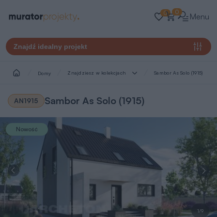
0
0
Menu
Znajdź idealny projekt
Znajdziesz w kolekcjach
Sambor As Solo (1915)
Domy
Sambor As Solo (1915)
AN1915
Nowość
1/9