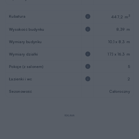
Kubatura
3
447,2 m
Wysokość budynku
8,39 m
Wymiary budynku
10,1 x 8,3 m
Wymiary działki
17,1 x 16,3 m
Pokoje (z salonem)
5
Łazienki i wc
2
Sezonowość
Całoroczny
REKLAMA