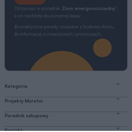
Otrzymasz e-poradnik „
Dom energooszczędny
”,
a co niedziela do porannej kawy:
👍 praktyczne porady związane z budową domu,
👍 informacje o nowościach i promocjach.
Kategorie
Projekty Murator
Poradnik zakupowy
Kontakt