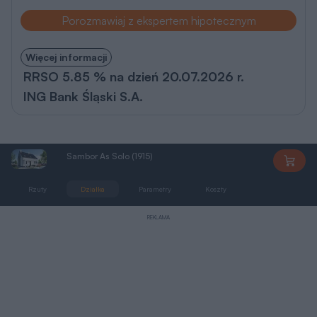
Porozmawiaj z ekspertem hipotecznym
Więcej informacji
RRSO 5.85 % na dzień 20.07.2026 r.
ING Bank Śląski S.A.
Sambor As Solo (1915)
AN1915
Rzuty
Działka
Parametry
Koszty
Podobne
REKLAMA