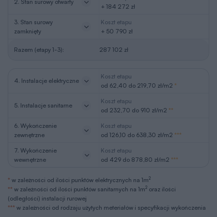
2. Stan surowy otwarty
+ 184 272 zł
3. Stan surowy
Koszt etapu
zamknięty
+ 50 790 zł
Razem (etapy 1-3):
287 102 zł
Koszt etapu
4. Instalacje elektryczne
od 62,40 do 219,70 zł/m2
*
Koszt etapu
5. Instalacje sanitarne
od 232,70 do 910 zł/m2
**
6. Wykończenie
Koszt etapu
zewnętrzne
od 126,10 do 638,30 zł/m2
***
7. Wykończenie
Koszt etapu
wewnętrzne
od 429 do 878,80 zł/m2
***
2
*
w zależności od ilości punktów elektrycznych na 1m
2
**
w zależności od ilości punktów sanitarnych na 1m
oraz ilości
(odległości) instalacji rurowej
***
w zależności od rodzaju użytych meteriałów i specyfikacji wykończenia