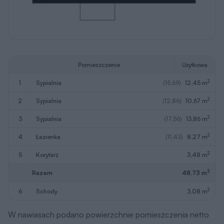
Pomieszczenie
Użytkowa
2
1
sypialnia
(15,69)
12,45 m
2
2
sypialnia
(12,86)
10,67 m
2
3
sypialnia
(17,56)
13,86 m
2
4
łazienka
(11,43)
8,27 m
2
5
korytarz
3,48 m
2
Razem
48,73 m
2
6
schody
3,08 m
W nawiasach podano powierzchnie pomieszczenia netto