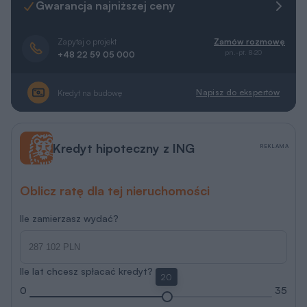
Gwarancja najniższej ceny
Zapytaj o projekt
Zamów rozmowę
pn.-pt. 8-20
+48 22 59 05 000
Napisz do ekspertów
Kredyt na budowę
Kredyt hipoteczny z ING
REKLAMA
Oblicz ratę dla tej nieruchomości
Ile zamierzasz wydać?
Ile lat chcesz spłacać kredyt?
20
0
35