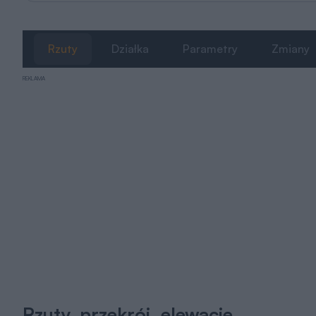
Rzuty
Działka
Parametry
Zmiany
REKLAMA
Rzuty, przekrój, elewacje