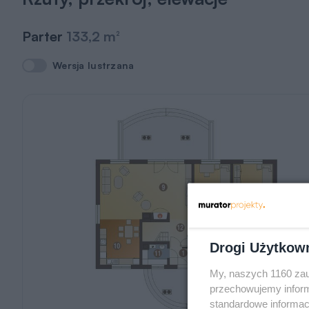
Parter
133,2 m
2
Wersja lustrzana
Wersja lustrzana
Drogi Użytkow
My, naszych 1160 zau
przechowujemy informa
standardowe informac