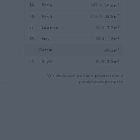
2
14
pokój
(47,6)
34,6 m
2
16
pokój
(53,4)
38,5 m
2
17
łazienka
(8,3)
7,2 m
2
18
inny
(13,4)
1,3 m
2
Razem
90,3 m
2
15
strych
(6,9)
3,0 m
W nawiasach podano powierzchnie
pomieszczenia netto