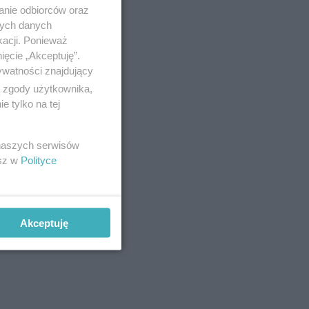
anie odbiorców oraz
nych danych
kacji. Ponieważ
ięcie „Akceptuję”.
ywatności znajdujący
ą zgody użytkownika,
 tylko na tej
 naszych serwisów
esz w
Polityce
Akceptuję