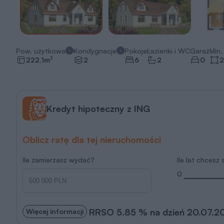
Pow. użytkowa
Kondygnacje
Pokoje
Łazienki i WC
Garaż
Min. 
2
222,1
m
2
6
2
0
2
Kredyt hipoteczny z ING
Oblicz ratę dla tej nieruchomości
Ile zamierzasz wydać?
Ile lat chcesz
0
RRSO 5.85 % na dzień 20.07.2
Więcej informacji