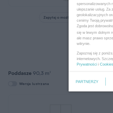
spersonalizowanych re
ulepszanie usług. Za
geolokalizacyjnych or
Zapytaj o możliwość zmian
cenimy Twoją prywatno
Zgoda jest dobrowoln
się w lewym dolnym r
ale masz prawo sprzec
witrynie.
Zapoznaj się z poniż
internetowych. Szcze
Prywatności
i
Cookie
Poddasze
90,3 m
2
PARTNERZY
Wersja lustrzana
Wersja lustrzana