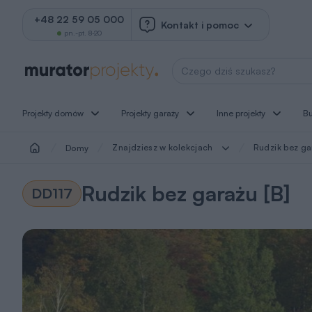
+48 22 59 05 000
Kontakt i pomoc
pn.-pt. 8-20
Wyszukaj projekt
Projekty domów
Projekty garaży
Inne projekty
B
Znajdziesz w kolekcjach
Rudzik bez ga
Domy
Rudzik bez garażu [B]
DD117