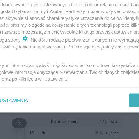
klam, wybór spersonalizowanych treści, pomiar reklam i treści, bad
2
9
salon
43,0 m
 zgodą Użytkownika my i Zaufani Partnerzy możemy używać dokład
az aktywnie skanować charakterystykę urządzenia do celów identyfi
2
10
kuchnia + jadalnia
15,2 m
ść, prosimy o zgodę na korzystanie z tych technologii poprzez klikn
a i zawsze możesz ją zmienić/wycofać klikając przycisk ustawień pr
2
12
komunikacja
8,2 m
ogu strony
. Niektóre rodzaje przetwarzania danych nie wymagaj
2
Razem
133,2 m
iwić się takiemu przetwarzaniu. Preferencje będą miały zastosowanie
2
11
kotłownia
4,0 m
szymi informacjami, abyś mógł świadomie i komfortowo korzystać z
W nawiasach podano powierzchnie
gółowe informacje dotyczące przetwarzania Twoich danych znajdzi
pomieszczenia netto
s
oraz po kliknięciu w „Ustawienia”.
USTAWIENIA
Pomieszczenie
Użytkowa
2
13
hol
(8,8)
8,7 m