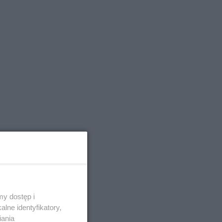
y dostęp i
lne identyfikatory,
iania