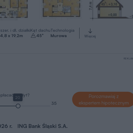
szer. i dł. działki
Kąt dachu
Technologia
4,8 x 19,2
m
45
°
Murowa
Więcej
REKLA
 spłacać kredyt?
Porozmawiaj z
20
ekspertem hipotecznym
35
026 r.
ING Bank Śląski S.A.