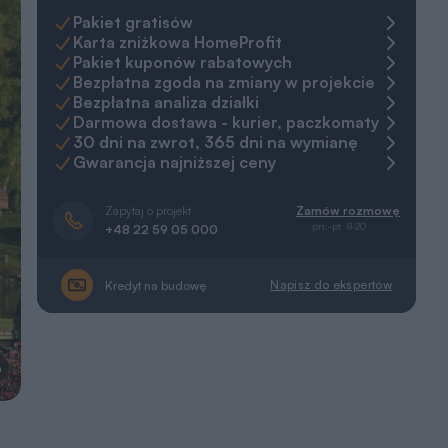
Pakiet gratisów
Karta zniżkowa HomeProfit
Pakiet kuponów rabatowych
Bezpłatna zgoda na zmiany w projekcie
Bezpłatna analiza działki
Darmowa dostawa - kurier, paczkomaty
30 dni na zwrot, 365 dni na wymianę
Gwarancja najniższej ceny
Zapytaj o projekt
Zamów rozmowę
pn.-pt. 8-20
+48 22 59 05 000
Napisz do ekspertów
Kredyt na budowę
a