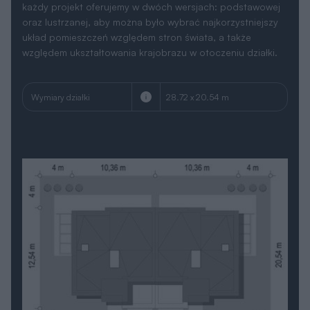
każdy projekt oferujemy w dwóch wersjach: podstawowej
oraz lustrzanej, aby można było wybrać najkorzystniejszy
układ pomieszczeń względem stron świata, a także
względem ukształtowania krajobrazu w otoczeniu działki.
Wymiary działki
28.72 x 20.54 m