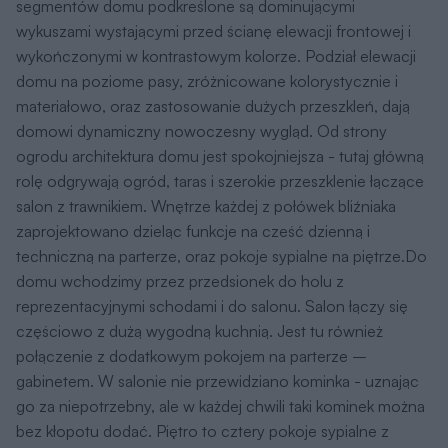
segmentów domu podkreślone są dominującymi
wykuszami wystającymi przed ścianę elewacji frontowej i
wykończonymi w kontrastowym kolorze. Podział elewacji
domu na poziome pasy, zróżnicowane kolorystycznie i
materiałowo, oraz zastosowanie dużych przeszkleń, dają
domowi dynamiczny nowoczesny wygląd. Od strony
ogrodu architektura domu jest spokojniejsza - tutaj główną
rolę odgrywają ogród, taras i szerokie przeszklenie łączące
salon z trawnikiem. Wnętrze każdej z połówek bliźniaka
zaprojektowano dzieląc funkcje na cześć dzienną i
techniczną na parterze, oraz pokoje sypialne na piętrze.Do
domu wchodzimy przez przedsionek do holu z
reprezentacyjnymi schodami i do salonu. Salon łączy się
częściowo z dużą wygodną kuchnią. Jest tu również
połączenie z dodatkowym pokojem na parterze –
gabinetem. W salonie nie przewidziano kominka - uznając
go za niepotrzebny, ale w każdej chwili taki kominek można
bez kłopotu dodać. Piętro to cztery pokoje sypialne z