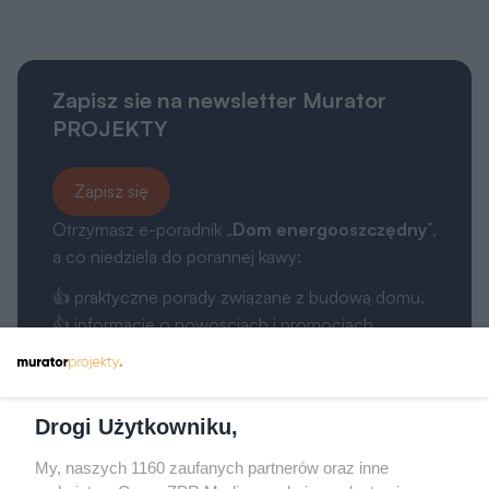
Zapisz sie na newsletter Murator
PROJEKTY
Zapisz się
Otrzymasz e-poradnik „
Dom energooszczędny
”,
a co niedziela do porannej kawy:
👍 praktyczne porady związane z budową domu,
👍 informacje o nowościach i promocjach.
Drogi Użytkowniku,
My, naszych 1160 zaufanych partnerów oraz inne