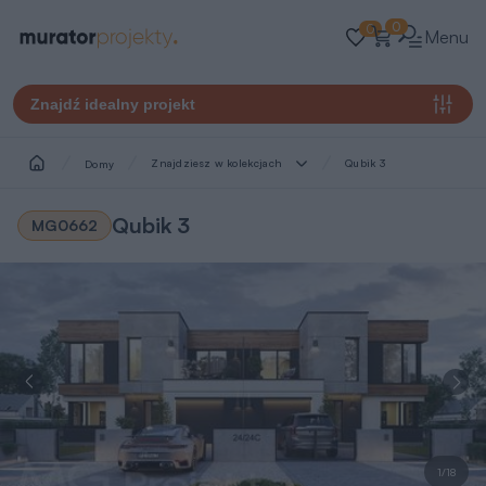
0
0
Menu
Znajdź idealny projekt
Znajdziesz w kolekcjach
Qubik 3
Domy
Qubik 3
MG0662
1/18