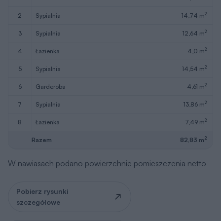
2
2
sypialnia
14,74 m
2
3
sypialnia
12,64 m
2
4
łazienka
4,0 m
2
5
sypialnia
14,54 m
2
6
garderoba
4,61 m
2
7
sypialnia
13,86 m
2
8
łazienka
7,49 m
2
Razem
82,83 m
W nawiasach podano powierzchnie pomieszczenia netto
Pobierz rysunki
szczegółowe