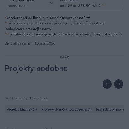
7. Wykończenie
Koszt etapu
wewnętrzne
od 429 do 878,80 zł/m2
***
2
*
w zależności od ilości punktów elektrycznych na 1m
2
**
w zależności od ilości punktów sanitarnych na 1m
oraz ilości
(odległości) instalacji rurowej
***
w zależności od rodzaju użytych meteriałów i specyfikacji wykończenia
Ceny aktualne na: II kwartał 2026
REKLAMA
Projekty podobne
Qubik 3 należy do kategorii:
Projekty bliźniaków
Projekty domów nowoczesnych
Projekty domów z w