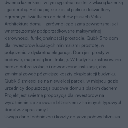
dwiema łazienkami, w tym sypialnia master z własną łazienką
i garderobą. Hol na piętrze został pięknie doświetlony
ogromnym świetlikiem do dachów płaskich Velux.
Architektura domu - zarówno jego szata zewnętrzna jak i
wnętrze,zostały podporządkowane maksymalnej
klarowności, funkcjonalności i prostocie. Qubik 3 to dom
dla Inwestorów lubiących minimalizm i prostotę, w
połączeniu z dyskretną elegancją. Dom jest prosty w
budowie, ma prostą konstrukcję. W budynku zastosowano
bardzo dobre izolacje i nowoczesne instalacje, aby
zminimalizować późniejsze koszty eksploatacji budynku.
Qubik 3 zmieści się na niewielkiej parceli, w miejscu gdzie
urzędnicy dopuszczają budowę domu z płaskim dachem.
Projekt jest świetną propozycją dla inwestorów na
wyróżnienie się ze swoim bliźniakiem z tła innych typowych
domów. Zapraszamy ! !
Uwaga dane techniczne i koszty dotyczą połowy bliźniaka