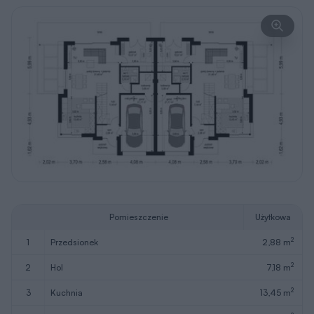
Pomieszczenie
Użytkowa
2
1
przedsionek
2,88 m
2
2
hol
7,18 m
2
3
kuchnia
13,45 m