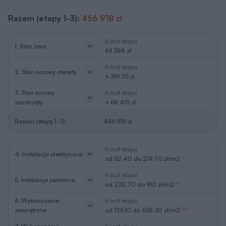
Razem (etapy 1-3):
456 918 zł
Koszt etapu
1. Stan zero
69 388 zł
Koszt etapu
2. Stan surowy otwarty
+ 319 115 zł
3. Stan surowy
Koszt etapu
zamknięty
+ 68 415 zł
Razem (etapy 1-3):
456 918 zł
Koszt etapu
4. Instalacje elektryczne
od 62,40 do 219,70 zł/m2
*
Koszt etapu
5. Instalacje sanitarne
od 232,70 do 910 zł/m2
**
6. Wykończenie
Koszt etapu
zewnętrzne
od 126,10 do 638,30 zł/m2
***