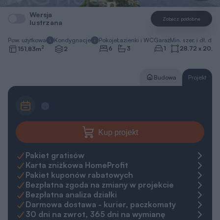
Wersja
Zobacz podobne
lustrzana
Pow. użytkowa
Kondygnacje
Pokoje
Łazienki i WC
Garaż
Min. szer. i dł. dzia
2
6
3
1
28,72 x 20,5
151,83
m
2
Budowa
Projekt
Kup projekt
Pakiet gratisów
Karta zniżkowa HomeProfit
Pakiet kuponów rabatowych
Bezpłatna zgoda na zmiany w projekcie
Bezpłatna analiza działki
Darmowa dostawa - kurier, paczkomaty
30 dni na zwrot, 365 dni na wymianę