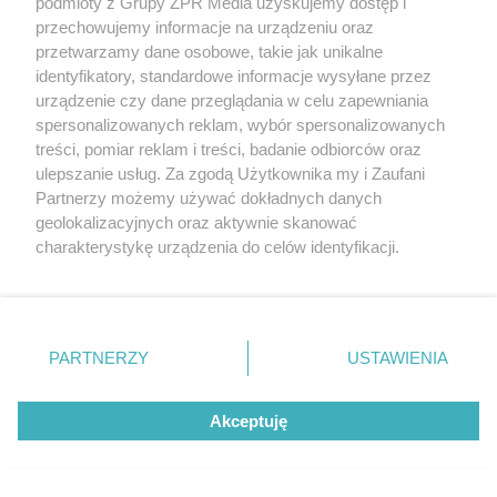
podmioty z Grupy ZPR Media uzyskujemy dostęp i
przechowujemy informacje na urządzeniu oraz
Kategorie
przetwarzamy dane osobowe, takie jak unikalne
identyfikatory, standardowe informacje wysyłane przez
Projekty Murator
urządzenie czy dane przeglądania w celu zapewniania
spersonalizowanych reklam, wybór spersonalizowanych
Poradnik zakupowy
treści, pomiar reklam i treści, badanie odbiorców oraz
ulepszanie usług. Za zgodą Użytkownika my i Zaufani
Kontakt
Partnerzy możemy używać dokładnych danych
geolokalizacyjnych oraz aktywnie skanować
charakterystykę urządzenia do celów identyfikacji.
Ponieważ cenimy Twoją prywatność, prosimy o zgodę na
Dołącz do nas
korzystanie z tych technologii poprzez kliknięcie
„Akceptuję”. Zgoda jest dobrowolna i zawsze możesz ją
zmienić/wycofać klikając przycisk ustawień prywatności
PARTNERZY
USTAWIENIA
znajdujący się w lewym dolnym rogu strony
. Niektóre
Odwiedź grupę na Facebooku
rodzaje przetwarzania danych nie wymagają zgody
Akceptuję
Gdybym budował drugi raz - mądry Polak
użytkownika, ale masz prawo sprzeciwić się takiemu
przed budową
przetwarzaniu. Preferencje będą miały zastosowanie tylko
na tej witrynie.
Forum Muratora