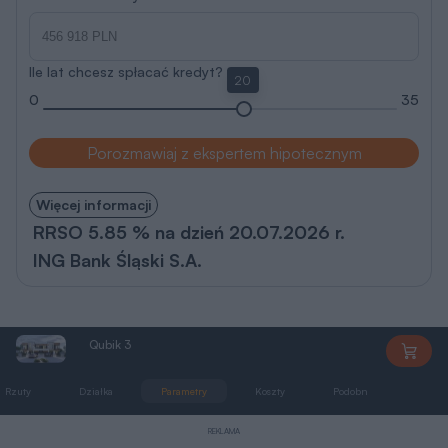
Ile lat chcesz spłacać kredyt?
20
0
35
Porozmawiaj z ekspertem hipotecznym
Więcej informacji
RRSO 5.85 % na dzień 20.07.2026 r.
ING Bank Śląski S.A.
Qubik 3
MG0662
Rzuty
Działka
Parametry
Koszty
Podobne
Zmia
REKLAMA