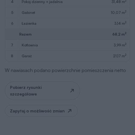
2
4
pokój dzienny + jadalnia
31,48 m
2
5
gabinet
10,07 m
2
6
łazienka
3,14 m
2
Razem
68,2 m
2
7
kotłownia
3,99 m
2
8
garaż
21,17 m
W nawiasach podano powierzchnie pomieszczenia netto
Pobierz rysunki
szczegółowe
Zapytaj o możliwość zmian