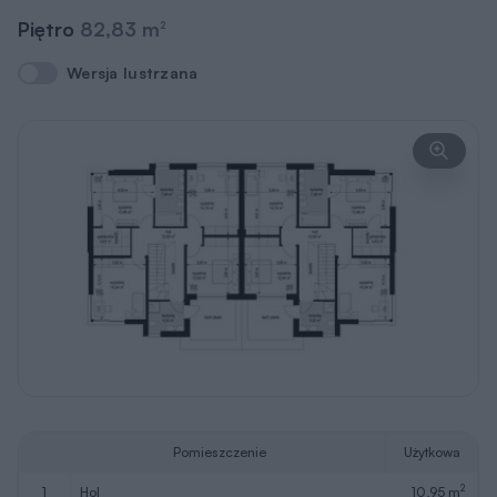
Piętro
82,83 m
2
Wersja lustrzana
Wersja lustrzana
Pomieszczenie
Użytkowa
2
1
hol
10,95 m