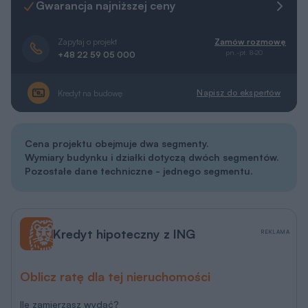
Gwarancja najniższej ceny
Zapytaj o projekt
Zamów rozmowę
pn.-pt. 8-20
+48 22 59 05 000
Napisz do ekspertów
Kredyt na budowę
Cena projektu obejmuje dwa segmenty.
Wymiary budynku i działki dotyczą dwóch segmentów.
Pozostałe dane techniczne - jednego segmentu.
Kredyt hipoteczny z ING
REKLAMA
Oblicz ratę dla tej nieruchomości
Ile zamierzasz wydać?