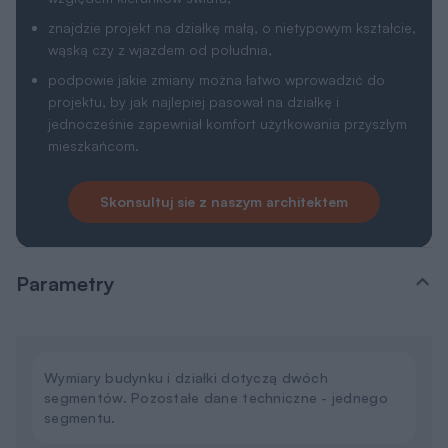
znajdzie projekt na działkę małą, o nietypowym kształcie,
wąską czy z wjazdem od południa,
podpowie jakie zmiany można łatwo wprowadzić do
projektu, by jak najlepiej pasował na działkę i
jednocześnie zapewniał komfort użytkowania przyszłym
mieszkańcom.
Skonsultuj sie z naszym architektem
Parametry
Wymiary budynku i działki dotyczą dwóch
segmentów. Pozostałe dane techniczne - jednego
segmentu.