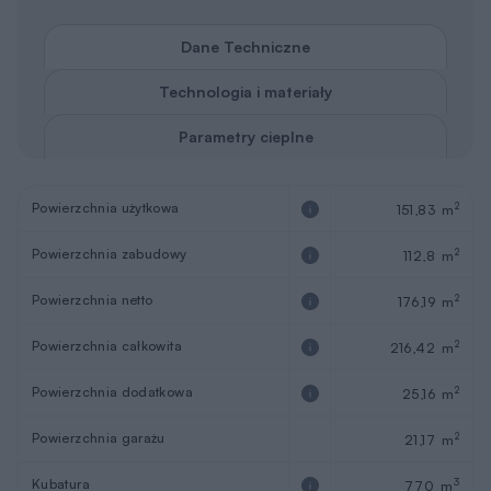
Dane Techniczne
Technologia i materiały
Parametry cieplne
Powierzchnia użytkowa
2
151,83 m
Powierzchnia zabudowy
2
112,8 m
Powierzchnia netto
2
176,19 m
Powierzchnia całkowita
2
216,42 m
Powierzchnia dodatkowa
2
25,16 m
Powierzchnia garażu
2
21,17 m
Kubatura
3
770 m