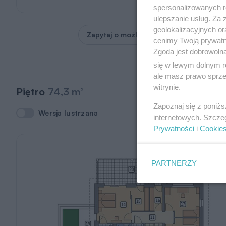
spersonalizowanych re
ulepszanie usług. Za
geolokalizacyjnych or
Zapytaj o możliwość zmian
cenimy Twoją prywatno
Zgoda jest dobrowoln
się w lewym dolnym r
ale masz prawo sprzec
witrynie.
Piętro
74,3 m
2
Zapoznaj się z poniż
Wersja lustrzana
Wersja lustrzana
internetowych. Szcze
Prywatności
i
Cookie
PARTNERZY