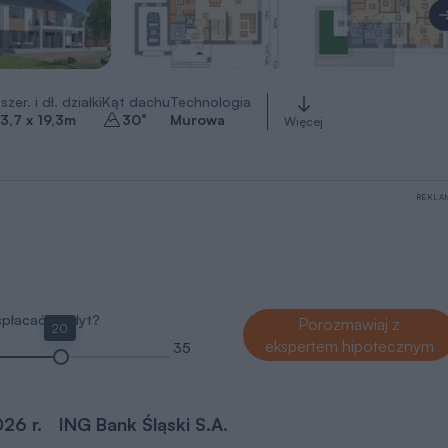
szer. i dł. działki
Kąt dachu
Technologia
3,7 x 19,3
m
30
°
Murowa
Więcej
REKLA
 spłacać kredyt?
Porozmawiaj z
20
ekspertem hipotecznym
35
026 r.
ING Bank Śląski S.A.