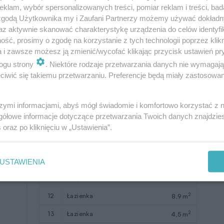
klam, wybór spersonalizowanych treści, pomiar reklam i treści, bad
2
8
garaż
23,6 m
 zgodą Użytkownika my i Zaufani Partnerzy możemy używać dokład
az aktywnie skanować charakterystykę urządzenia do celów identyfi
9
taras
(38,5)
ść, prosimy o zgodę na korzystanie z tych technologii poprzez klikn
a i zawsze możesz ją zmienić/wycofać klikając przycisk ustawień pr
W nawiasach podano powierzchnie
ogu strony
. Niektóre rodzaje przetwarzania danych nie wymagaj
pomieszczenia netto
iwić się takiemu przetwarzaniu. Preferencje będą miały zastosowanie
szymi informacjami, abyś mógł świadomie i komfortowo korzystać z
gółowe informacje dotyczące przetwarzania Twoich danych znajdzi
s
oraz po kliknięciu w „Ustawienia”.
Pomieszczenie
Użytkowa
2
10
schody
5,1 m
USTAWIENIA
2
11
korytarz
6,3 m
2
12
łazienka
8,9 m
2
13
łazienka
4,5 m