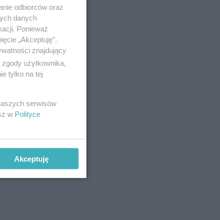
anie odbiorców oraz
nych danych
kacji. Ponieważ
ięcie „Akceptuję”.
ywatności znajdujący
ą zgody użytkownika,
 tylko na tej
 naszych serwisów
esz w
Polityce
Akceptuję