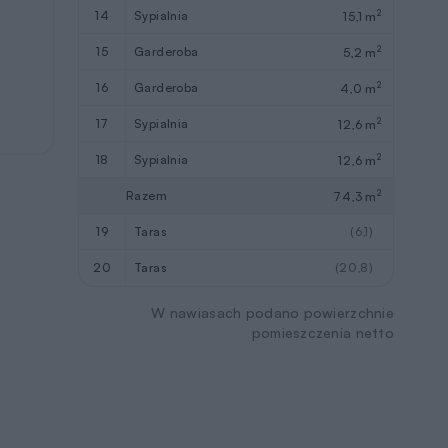
2
14
sypialnia
15,1 m
2
15
garderoba
5,2 m
2
16
garderoba
4,0 m
2
17
sypialnia
12,6 m
2
18
sypialnia
12,6 m
2
Razem
74,3 m
19
taras
(6,1)
20
taras
(20,8)
W nawiasach podano powierzchnie
pomieszczenia netto