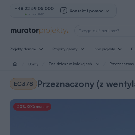
+48 22 59 05 000
Kontakt i pomoc
pn.-pt. 8-20
Wyszukaj projekt
Projekty domów
Projekty garaży
Inne projekty
B
Znajdziesz w kolekcjach
Przeznaczony 
Domy
Przeznaczony (z wentyl
EC378
-20%
KOD: murator