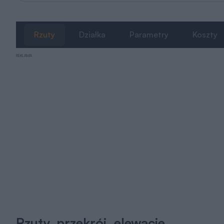
Rzuty
Działka
Parametry
Koszty
REKLAMA
Rzuty, przekrój, elewacje