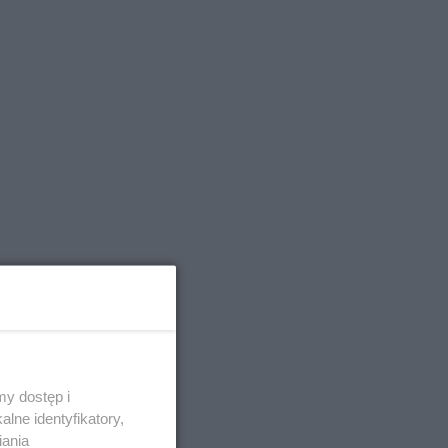
y dostęp i
lne identyfikatory,
iania