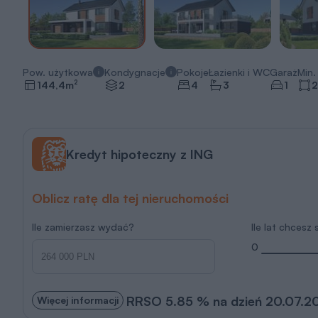
Pow. użytkowa
Kondygnacje
Pokoje
Łazienki i WC
Garaż
Min. 
2
144,4
m
2
4
3
1
2
Kredyt hipoteczny z ING
Oblicz ratę dla tej nieruchomości
Ile zamierzasz wydać?
Ile lat chcesz
0
RRSO 5.85 % na dzień 20.07.2
Więcej informacji