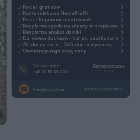
Pakiet gratisów
Karta zniżkowa HomeProfit
Pakiet kuponów rabatowych
Bezpłatna zgoda na zmiany w projekcie
Bezpłatna analiza działki
Darmowa dostawa - kurier, paczkomaty
30 dni na zwrot, 365 dni na wymianę
Gwarancja najniższej ceny
Zapytaj o projekt
Zamów rozmowę
pn.-pt. 8-20
+48 22 59 05 000
Napisz do ekspertów
Kredyt na budowę
a