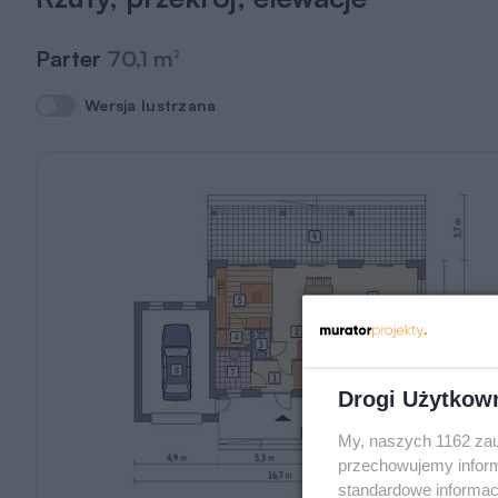
Parter
70,1 m
2
Wersja lustrzana
Wersja lustrzana
Drogi Użytkow
My, naszych 1162 zau
przechowujemy informa
standardowe informac