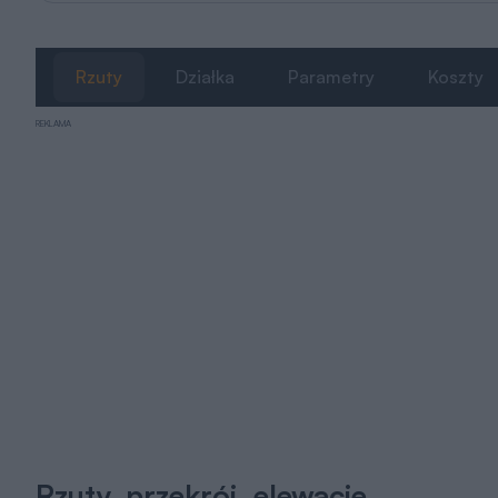
Rzuty
Działka
Parametry
Koszty
REKLAMA
Rzuty, przekrój, elewacje