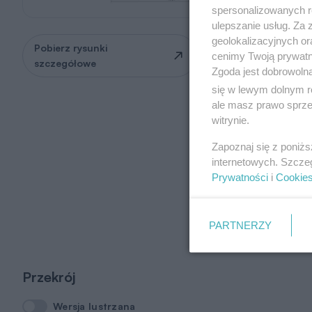
spersonalizowanych re
ulepszanie usług. Za
geolokalizacyjnych or
Pobierz rysunki
Zapytaj o możliwość
cenimy Twoją prywatno
szczegółowe
zmian
Zgoda jest dobrowoln
się w lewym dolnym r
ale masz prawo sprzec
witrynie.
Zapoznaj się z poniż
internetowych. Szcze
Prywatności
i
Cookie
PARTNERZY
Przekrój
Wersja lustrzana
Wersja lustrzana