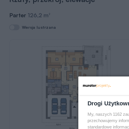
Parter
126,2 m
2
Wersja lustrzana
Wersja lustrzana
Drogi Użytkow
My, naszych 1162 zau
przechowujemy informa
standardowe informac