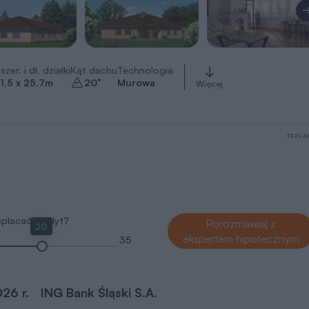
szer. i dł. działki
Kąt dachu
Technologia
1,5 x 25,7
m
20
°
Murowa
Więcej
REKLA
 spłacać kredyt?
Porozmawiaj z
20
ekspertem hipotecznym
35
026 r.
ING Bank Śląski S.A.