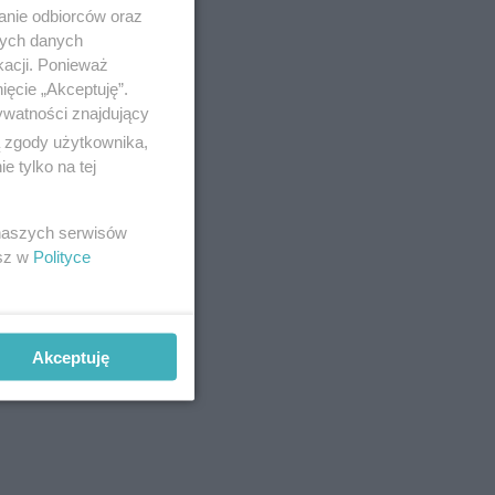
anie odbiorców oraz
nych danych
kacji. Ponieważ
ięcie „Akceptuję”.
ywatności znajdujący
ą zgody użytkownika,
 tylko na tej
 naszych serwisów
esz w
Polityce
Akceptuję