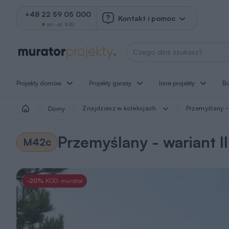
+48 22 59 05 000
Kontakt i pomoc
pn.-pt. 8-20
Wyszukaj projekt
Projekty domów
Projekty garaży
Inne projekty
B
Znajdziesz w kolekcjach
Przemyślany - 
Domy
Przemyślany - wariant II
M42c
-20%
KOD: murator