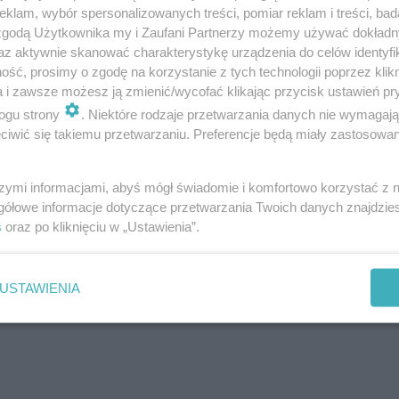
klam, wybór spersonalizowanych treści, pomiar reklam i treści, bad
2
9
korytarz
8,6 m
 zgodą Użytkownika my i Zaufani Partnerzy możemy używać dokład
az aktywnie skanować charakterystykę urządzenia do celów identyfi
2
10
garderoba
3,1 m
ść, prosimy o zgodę na korzystanie z tych technologii poprzez klikn
a i zawsze możesz ją zmienić/wycofać klikając przycisk ustawień pr
2
11
pokój dzienny
34,3 m
ogu strony
. Niektóre rodzaje przetwarzania danych nie wymagaj
2
12
kuchnia
11,5 m
iwić się takiemu przetwarzaniu. Preferencje będą miały zastosowanie
2
13
spiżarnia
2,2 m
szymi informacjami, abyś mógł świadomie i komfortowo korzystać z
2
Razem
126,2 m
gółowe informacje dotyczące przetwarzania Twoich danych znajdzi
2
14
garaż
32,4 m
s
oraz po kliknięciu w „Ustawienia”.
15
taras
(23,0)
USTAWIENIA
W nawiasach podano powierzchnie
pomieszczenia netto