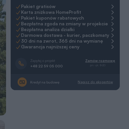
Pakiet gratisów
Karta zniżkowa HomeProfit
Pakiet kuponów rabatowych
Bezpłatna zgoda na zmiany w projekcie
Bezpłatna analiza działki
Darmowa dostawa - kurier, paczkomaty
30 dni na zwrot, 365 dni na wymianę
Gwarancja najniższej ceny
Zapytaj o projekt
Zamów rozmowę
pn.-pt. 8-20
+48 22 59 05 000
Napisz do ekspertów
Kredyt na budowę
a