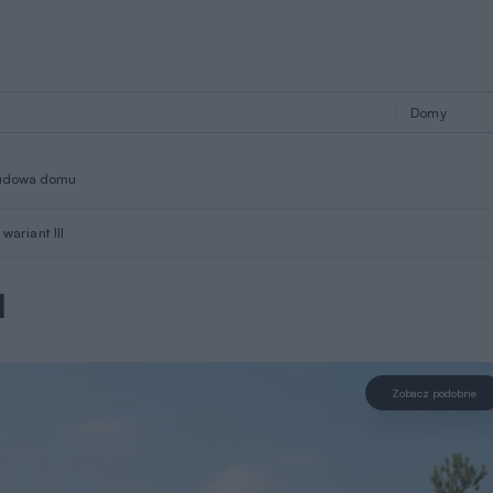
udowa domu
wariant III
I
Zobacz podobne