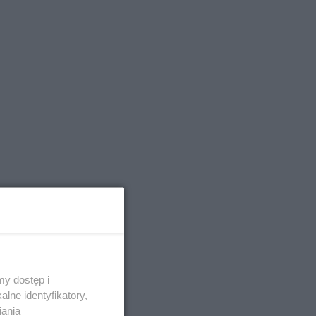
y dostęp i
lne identyfikatory,
iania