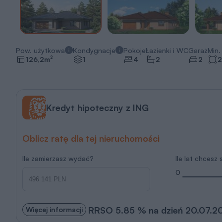
Pow. użytkowa
Kondygnacje
Pokoje
Łazienki i WC
Garaż
Min. 
2
126,2
m
1
4
2
2
2
Kredyt hipoteczny z ING
Oblicz ratę dla tej nieruchomości
Ile zamierzasz wydać?
Ile lat chcesz
0
RRSO 5.85 % na dzień 20.07.2
Więcej informacji