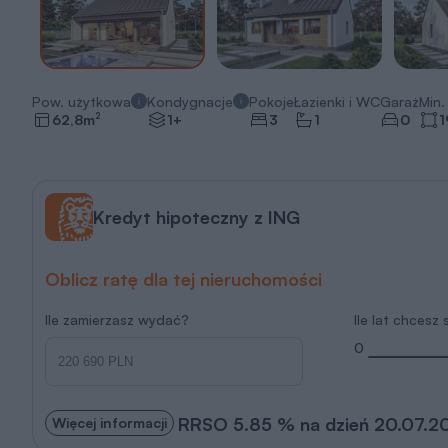
Pow. użytkowa
Kondygnacje
Pokoje
Łazienki i WC
Garaż
Min. 
2
62,8
m
1+
3
1
0
1
Kredyt hipoteczny z ING
Oblicz ratę dla tej nieruchomości
Ile zamierzasz wydać?
Ile lat chcesz
0
RRSO 5.85 % na dzień 20.07.2
Więcej informacji