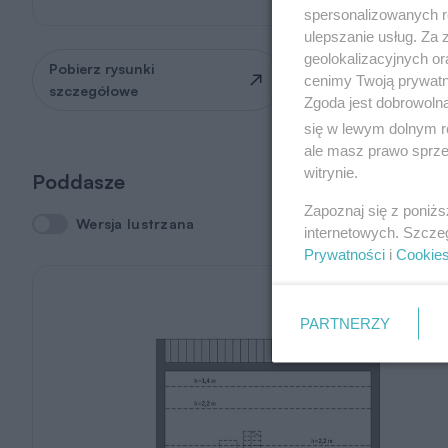
spersonalizowanych re
ulepszanie usług. Za
geolokalizacyjnych or
Pobierz rysunki
Zapytaj o możliwość
cenimy Twoją prywatno
szczegółowe
zmian
Zgoda jest dobrowoln
się w lewym dolnym r
ale masz prawo sprzec
witrynie.
Poddasze
Zapoznaj się z poniż
Wersja lustrzana
Wersja lustrzana
internetowych. Szcze
Prywatności
i
Cookie
PARTNERZY