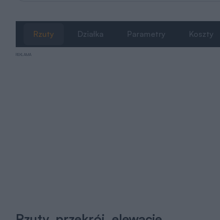
Rzuty
Działka
Parametry
Koszty
REKLAMA
Rzuty, przekrój, elewacje