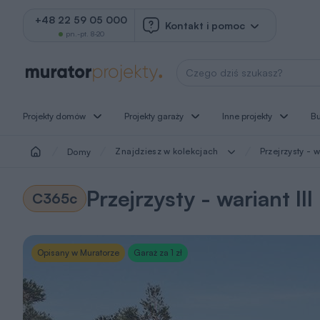
+48 22 59 05 000
Kontakt i pomoc
pn.-pt. 8-20
Wyszukaj projekt
Projekty domów
Projekty garaży
Inne projekty
B
Znajdziesz w kolekcjach
Przejrzysty - wa
Domy
Przejrzysty - wariant III
C365c
Opisany w Muratorze
Garaż za 1 zł