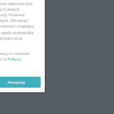
anie odbiorców oraz
nych danych
kacji. Ponieważ
ięcie „Akceptuję”.
ywatności znajdujący
ą zgody użytkownika,
 tylko na tej
 naszych serwisów
esz w
Polityce
Akceptuję