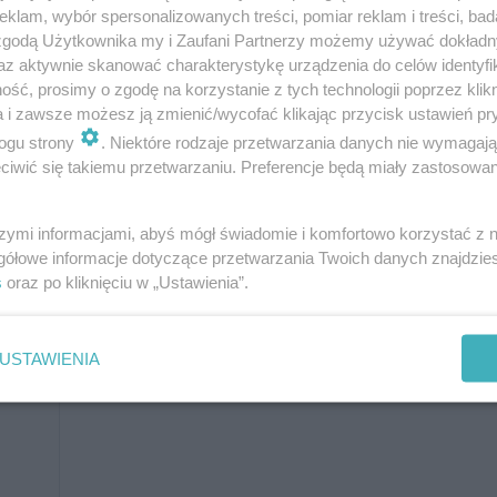
klam, wybór spersonalizowanych treści, pomiar reklam i treści, bad
2
8
kotłownia
6,0 m
 zgodą Użytkownika my i Zaufani Partnerzy możemy używać dokład
az aktywnie skanować charakterystykę urządzenia do celów identyfi
9
taras
(28,5)
ść, prosimy o zgodę na korzystanie z tych technologii poprzez klikn
a i zawsze możesz ją zmienić/wycofać klikając przycisk ustawień pr
W nawiasach podano powierzchnie
ogu strony
. Niektóre rodzaje przetwarzania danych nie wymagaj
pomieszczenia netto
iwić się takiemu przetwarzaniu. Preferencje będą miały zastosowanie
szymi informacjami, abyś mógł świadomie i komfortowo korzystać z
gółowe informacje dotyczące przetwarzania Twoich danych znajdzi
s
oraz po kliknięciu w „Ustawienia”.
Do indywidualnej adaptacji (31,0 m2
powierzchni użytkowej)
USTAWIENIA