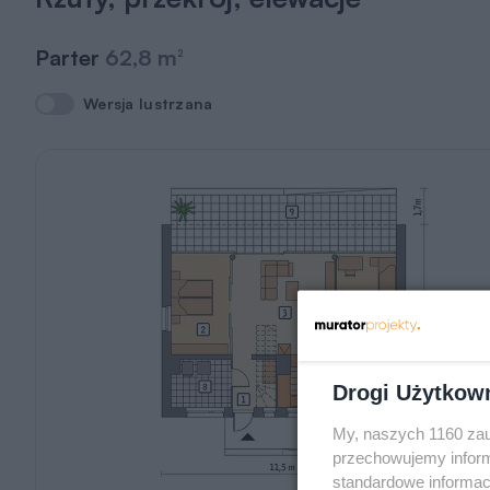
Parter
62,8 m
2
Wersja lustrzana
Wersja lustrzana
Drogi Użytkow
My, naszych 1160 zau
przechowujemy informa
standardowe informac