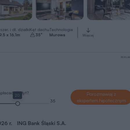
szer. i dł. działki
Kąt dachu
Technologia
9,5 x 16,1
m
35
°
Murowa
Więcej
REKLA
 spłacać kredyt?
Porozmawiaj z
20
ekspertem hipotecznym
35
026 r.
ING Bank Śląski S.A.