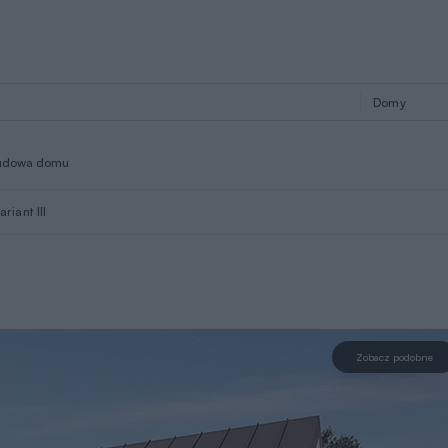
udowa domu
riant III
Zobacz podobne