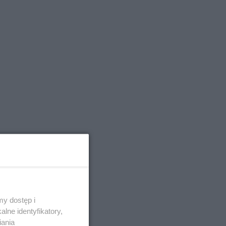
y dostęp i
lne identyfikatory,
iania