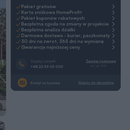
Pakiet gratisów
Karta zniżkowa HomeProfit
Pakiet kuponów rabatowych
Bezpłatna zgoda na zmiany w projekcie
Bezpłatna analiza działki
Darmowa dostawa - kurier, paczkomaty
30 dni na zwrot, 365 dni na wymianę
Gwarancja najniższej ceny
Zapytaj o projekt
Zamów rozmowę
pn.-pt. 8-20
+48 22 59 05 000
Napisz do ekspertów
Kredyt na budowę
a