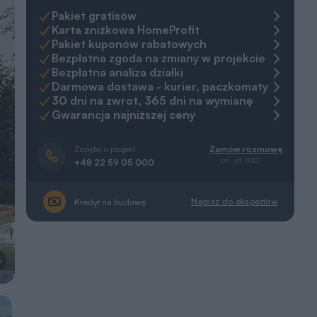
Pakiet gratisów
Karta zniżkowa HomeProfit
Pakiet kuponów rabatowych
Bezpłatna zgoda na zmiany w projekcie
Bezpłatna analiza działki
Darmowa dostawa - kurier, paczkomaty
30 dni na zwrot, 365 dni na wymianę
Gwarancja najniższej ceny
Zapytaj o projekt
Zamów rozmowę
pn.-pt. 8-20
+48 22 59 05 000
Napisz do ekspertów
Kredyt na budowę
a