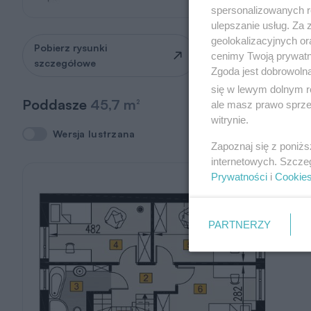
spersonalizowanych re
ulepszanie usług. Za
geolokalizacyjnych or
Pobierz rysunki
Zapytaj o możliwość
cenimy Twoją prywatno
szczegółowe
zmian
Zgoda jest dobrowoln
się w lewym dolnym r
Poddasze
45,7 m
2
ale masz prawo sprzec
witrynie.
Wersja lustrzana
Wersja lustrzana
Zapoznaj się z poniż
internetowych. Szcze
Prywatności
i
Cookie
PARTNERZY