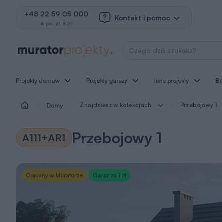
+48 22 59 05 000
Kontakt i pomoc
pn.-pt. 8-20
Wyszukaj projekt
Projekty domów
Projekty garaży
Inne projekty
B
Znajdziesz w kolekcjach
Przebojowy 1
Domy
Przebojowy 1
A111+AR1
Opisany w Muratorze
Garaż za 1 zł