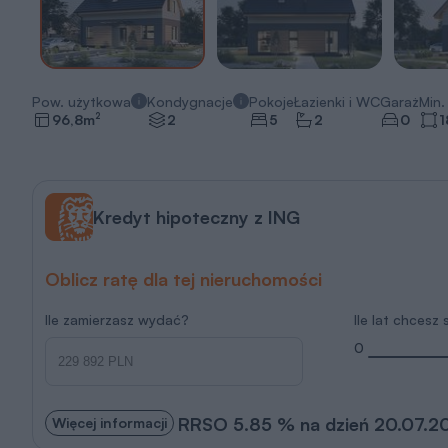
Pow. użytkowa
Kondygnacje
Pokoje
Łazienki i WC
Garaż
Min. 
2
96,8
m
2
5
2
0
1
Kredyt hipoteczny z ING
Oblicz ratę dla tej nieruchomości
Ile zamierzasz wydać?
Ile lat chcesz
0
RRSO 5.85 % na dzień 20.07.2
Więcej informacji