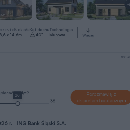
szer. i dł. działki
Kąt dachu
Technologia
8,6 x 14,6
m
40
°
Murowa
Więcej
REKLA
 spłacać kredyt?
Porozmawiaj z
20
ekspertem hipotecznym
35
026 r.
ING Bank Śląski S.A.