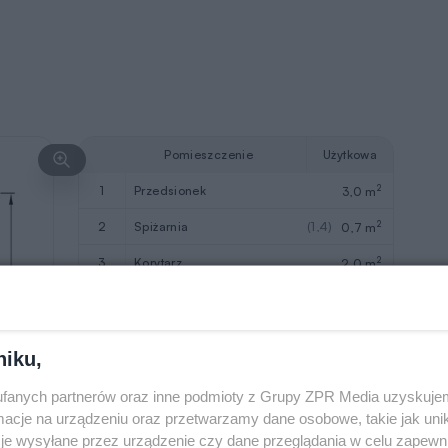
Pomieszczenie
Użytkowa
2
1
przedsionek
3,0 m
2
2
spiżarnia
(1,4)
0,7 m
2
3
korytarz
2,0 m
2
4
łazienka
5,6 m
2
5
sypialnia
9,3 m
niku,
2
6
pokój dzienny + kuchnia
30,5 m
fanych partnerów oraz inne podmioty z Grupy ZPR Media uzyskujem
2
Razem
51,1 m
cje na urządzeniu oraz przetwarzamy dane osobowe, takie jak unika
je wysyłane przez urządzenie czy dane przeglądania w celu zapewn
7
taras
(12,0)