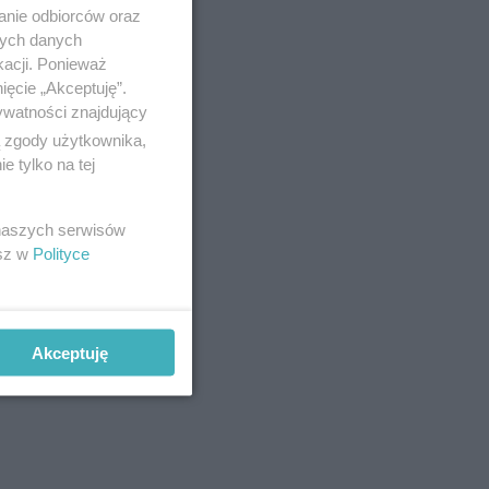
anie odbiorców oraz
nych danych
kacji. Ponieważ
ięcie „Akceptuję”.
ywatności znajdujący
ą zgody użytkownika,
 tylko na tej
 naszych serwisów
esz w
Polityce
Akceptuję