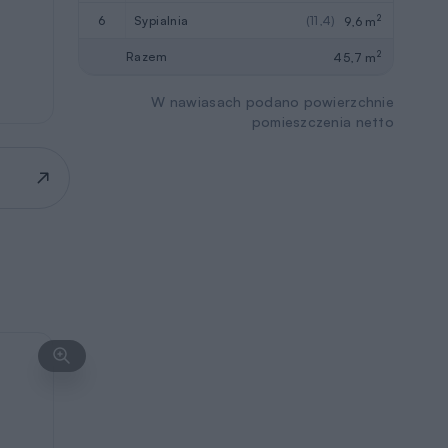
2
6
sypialnia
(11,4)
9,6 m
2
Razem
45,7 m
W nawiasach podano powierzchnie
pomieszczenia netto