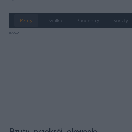
Rzuty
Działka
Parametry
Koszty
REKLAMA
Rzuty, przekrój, elewacje