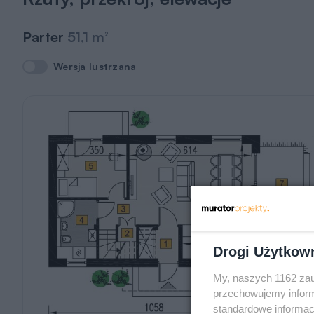
Parter
51,1 m
2
Wersja lustrzana
Wersja lustrzana
Drogi Użytkow
My, naszych 1162 zau
przechowujemy informa
standardowe informac