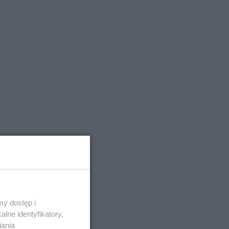
y dostęp i
lne identyfikatory,
iania