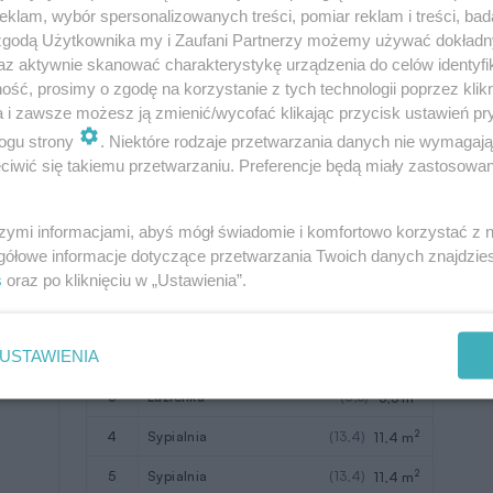
klam, wybór spersonalizowanych treści, pomiar reklam i treści, bad
 zgodą Użytkownika my i Zaufani Partnerzy możemy używać dokład
W nawiasach podano powierzchnie
az aktywnie skanować charakterystykę urządzenia do celów identyfi
pomieszczenia netto
ść, prosimy o zgodę na korzystanie z tych technologii poprzez klikn
a i zawsze możesz ją zmienić/wycofać klikając przycisk ustawień pr
ogu strony
. Niektóre rodzaje przetwarzania danych nie wymagaj
iwić się takiemu przetwarzaniu. Preferencje będą miały zastosowanie
szymi informacjami, abyś mógł świadomie i komfortowo korzystać z
gółowe informacje dotyczące przetwarzania Twoich danych znajdzi
Pomieszczenie
Użytkowa
s
oraz po kliknięciu w „Ustawienia”.
2
1
schody
3,3 m
USTAWIENIA
2
2
korytarz
4,5 m
2
3
łazienka
(6,3)
5,5 m
2
4
sypialnia
(13,4)
11,4 m
2
5
sypialnia
(13,4)
11,4 m