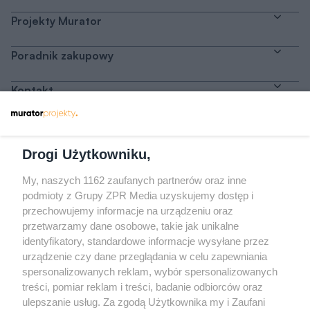
Projekty Murator
Poradnik zakupowy
Kontakt
Dołącz do nas
Drogi Użytkowniku,
My, naszych 1162 zaufanych partnerów oraz inne
podmioty z Grupy ZPR Media uzyskujemy dostęp i
przechowujemy informacje na urządzeniu oraz
Odwiedź grupę na Facebooku
przetwarzamy dane osobowe, takie jak unikalne
Gdybym budował drugi raz - mądry Polak
identyfikatory, standardowe informacje wysyłane przez
przed budową
urządzenie czy dane przeglądania w celu zapewniania
spersonalizowanych reklam, wybór spersonalizowanych
Forum Muratora
treści, pomiar reklam i treści, badanie odbiorców oraz
ulepszanie usług. Za zgodą Użytkownika my i Zaufani