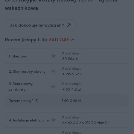
wskaźnikowa
Jak dokonujemy wyliczeń?
Razem (etapy 1-3):
340 046 zł
Koszt etapu
1. Stan zero
60 364 zł
Koszt etapu
2. Stan surowy otwarty
+ 219 252 zł
3. Stan surowy
Koszt etapu
zamknięty
+ 60 431 zł
Razem (etapy 1-3):
340 046 zł
Koszt etapu
4. Instalacje elektryczne
od 62,40 do 219,70 zł/m2
*
Koszt etapu