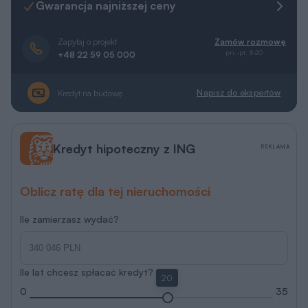
Gwarancja najniższej ceny
Zapytaj o projekt
Zamów rozmowę
pn.-pt. 8-20
+48 22 59 05 000
Napisz do ekspertów
Kredyt na budowę
Kredyt hipoteczny z ING
REKLAMA
Oblicz ratę dla tej nieruchomości
Ile zamierzasz wydać?
Ile lat chcesz spłacać kredyt?
20
0
35