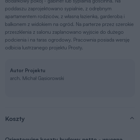
dodatkowy pokój - gabinet lub sypialnią gościnna. Na
poddaszu zaprojektowano sypialnie, z odrębnym
apartamentem rodziców, z własną łazienką, garderobą i
balkonem z widokiem na ogród. Na parterze przez szerokie
przeszklenia z salonu zaplanowano wyjście do dużego
podcienia i na taras ogrodowy. Pracownia posiada wersję
odbicia lustrzanego projektu Prosty.
Autor Projektu
arch. Michał Gąsiorowski
Koszty
Orientacyjne koszty budowy netto - wycena