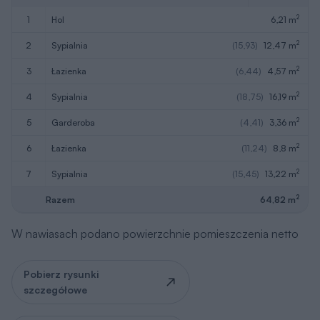
2
1
hol
6,21 m
2
2
sypialnia
(15,93)
12,47 m
2
3
łazienka
(6,44)
4,57 m
2
4
sypialnia
(18,75)
16,19 m
2
5
garderoba
(4,41)
3,36 m
2
6
łazienka
(11,24)
8,8 m
2
7
sypialnia
(15,45)
13,22 m
2
Razem
64,82 m
W nawiasach podano powierzchnie pomieszczenia netto
Pobierz rysunki
szczegółowe