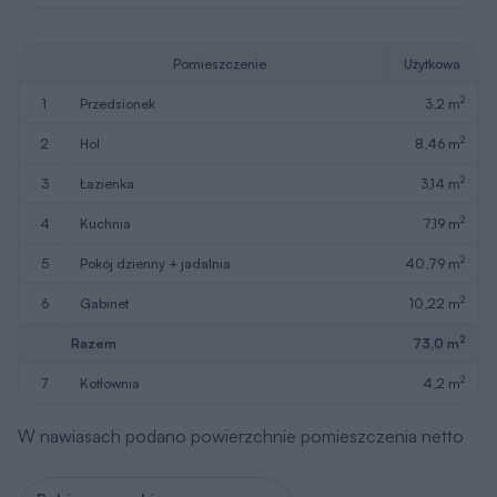
Pomieszczenie
Użytkowa
2
1
przedsionek
3,2 m
2
2
hol
8,46 m
2
3
łazienka
3,14 m
2
4
kuchnia
7,19 m
2
5
pokój dzienny + jadalnia
40,79 m
2
6
gabinet
10,22 m
2
Razem
73,0 m
2
7
kotłownia
4,2 m
W nawiasach podano powierzchnie pomieszczenia netto