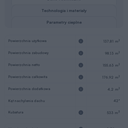
Technologia i materiały
Parametry cieplne
Powierzchnia użytkowa
2
137,81 m
Powierzchnia zabudowy
2
98,13 m
Powierzchnia netto
2
155,63 m
Powierzchnia całkowita
2
176,92 m
Powierzchnia dodatkowa
2
4,2 m
Kąt nachylenia dachu
42°
Kubatura
3
533 m