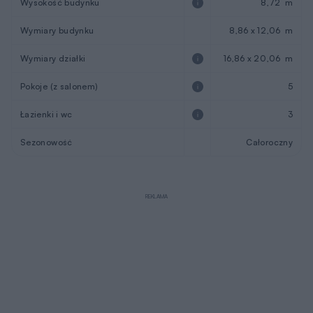
Wysokość budynku
8,72 m
Wymiary budynku
8,86 x 12,06 m
Wymiary działki
16,86 x 20,06 m
Pokoje (z salonem)
5
Łazienki i wc
3
Sezonowość
Całoroczny
REKLAMA