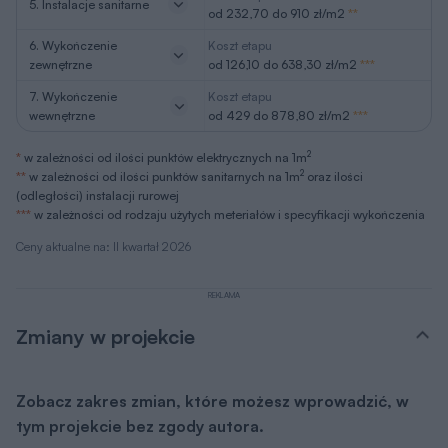
5. Instalacje sanitarne
od 232,70 do 910 zł/m2
**
6. Wykończenie
Koszt etapu
zewnętrzne
od 126,10 do 638,30 zł/m2
***
7. Wykończenie
Koszt etapu
wewnętrzne
od 429 do 878,80 zł/m2
***
2
*
w zależności od ilości punktów elektrycznych na 1m
2
**
w zależności od ilości punktów sanitarnych na 1m
oraz ilości
(odległości) instalacji rurowej
***
w zależności od rodzaju użytych meteriałów i specyfikacji wykończenia
Ceny aktualne na: II kwartał 2026
REKLAMA
Zmiany w projekcie
Zobacz zakres zmian, które możesz wprowadzić, w
tym projekcie bez zgody autora.