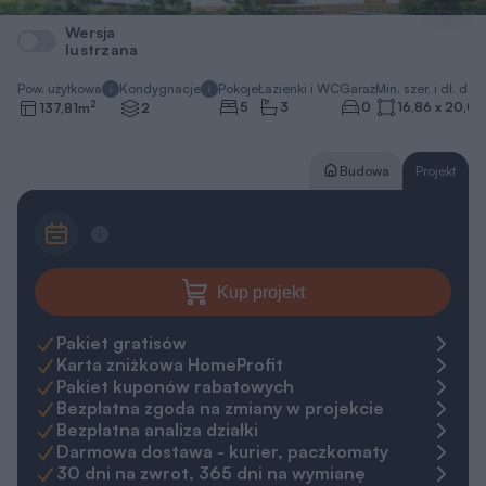
Wersja
lustrzana
Pow. użytkowa
Kondygnacje
Pokoje
Łazienki i WC
Garaż
Min. szer. i dł. dzia
2
5
3
0
16,86 x 20,06
137,81
m
2
Budowa
Projekt
Kup projekt
Pakiet gratisów
Karta zniżkowa HomeProfit
Pakiet kuponów rabatowych
Bezpłatna zgoda na zmiany w projekcie
Bezpłatna analiza działki
Darmowa dostawa - kurier, paczkomaty
30 dni na zwrot, 365 dni na wymianę