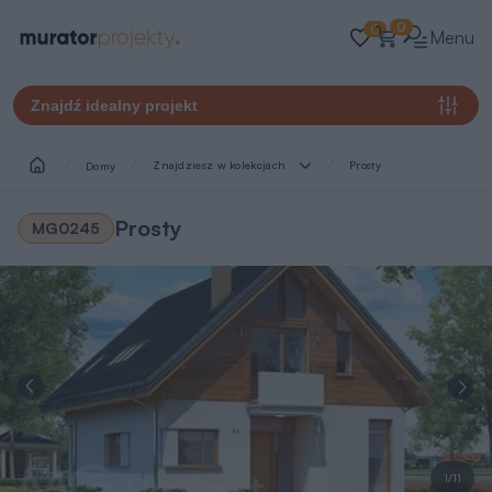
0
0
Menu
Znajdź idealny projekt
Znajdziesz w kolekcjach
Prosty
Domy
Prosty
MG0245
1/11