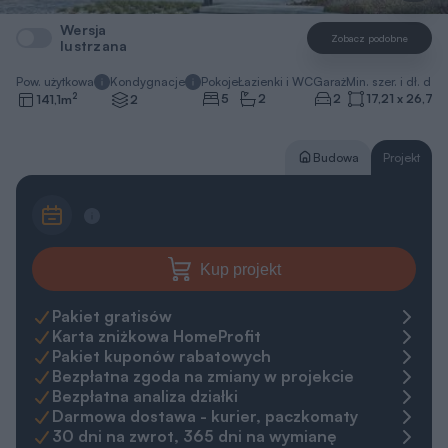
Wersja
Zobacz podobne
lustrzana
Pow. użytkowa
Kondygnacje
Pokoje
Łazienki i WC
Garaż
Min. szer. i dł. dzia
2
5
2
2
17,21 x 26,71
141,1
m
2
Budowa
Projekt
Kup projekt
Pakiet gratisów
Karta zniżkowa HomeProfit
Pakiet kuponów rabatowych
Bezpłatna zgoda na zmiany w projekcie
Bezpłatna analiza działki
Darmowa dostawa - kurier, paczkomaty
30 dni na zwrot, 365 dni na wymianę