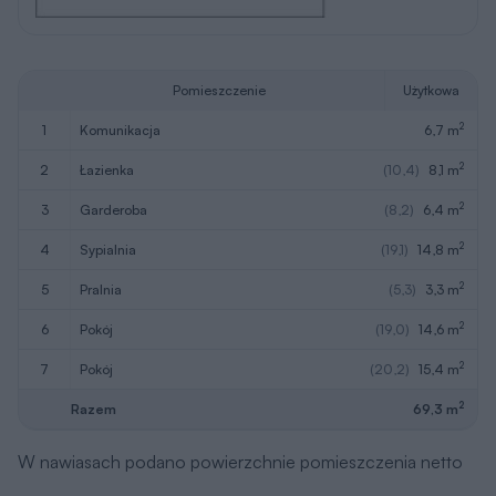
Pomieszczenie
Użytkowa
2
1
komunikacja
6,7 m
2
2
łazienka
(10,4)
8,1 m
2
3
garderoba
(8,2)
6,4 m
2
4
sypialnia
(19,1)
14,8 m
2
5
pralnia
(5,3)
3,3 m
2
6
pokój
(19,0)
14,6 m
2
7
pokój
(20,2)
15,4 m
2
Razem
69,3 m
W nawiasach podano powierzchnie pomieszczenia netto