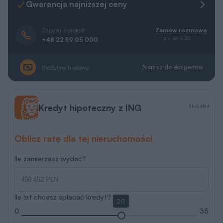
Gwarancja najniższej ceny
Zapytaj o projekt
Zamów rozmowę
pn.-pt. 8-20
+48 22 59 05 000
Napisz do ekspertów
Kredyt na budowę
Kredyt hipoteczny z ING
REKLAMA
Oblicz ratę dla tej nieruchomości
Ile zamierzasz wydać?
Ile lat chcesz spłacać kredyt?
20
0
35