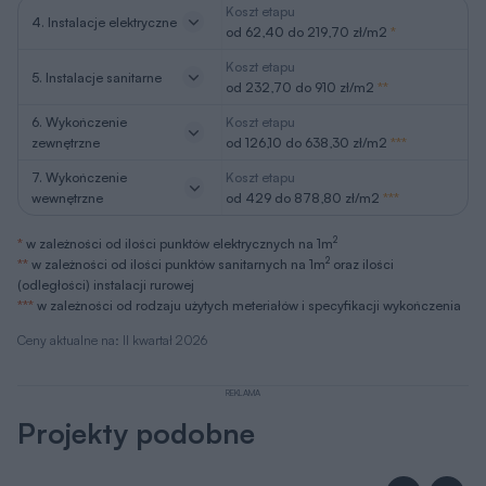
Koszt etapu
4. Instalacje elektryczne
od 62,40 do 219,70 zł/m2
*
Koszt etapu
5. Instalacje sanitarne
od 232,70 do 910 zł/m2
**
6. Wykończenie
Koszt etapu
zewnętrzne
od 126,10 do 638,30 zł/m2
***
7. Wykończenie
Koszt etapu
wewnętrzne
od 429 do 878,80 zł/m2
***
2
*
w zależności od ilości punktów elektrycznych na 1m
2
**
w zależności od ilości punktów sanitarnych na 1m
oraz ilości
(odległości) instalacji rurowej
***
w zależności od rodzaju użytych meteriałów i specyfikacji wykończenia
Ceny aktualne na: II kwartał 2026
REKLAMA
Projekty podobne