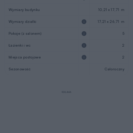
Wymiary budynku
10,21 x 17,71 m
Wymiary działki
17,21 x 26,71 m
Pokoje (z salonem)
5
Łazienki i wc
2
Miejsca postojowe
2
Sezonowość
Całoroczny
REKLAMA