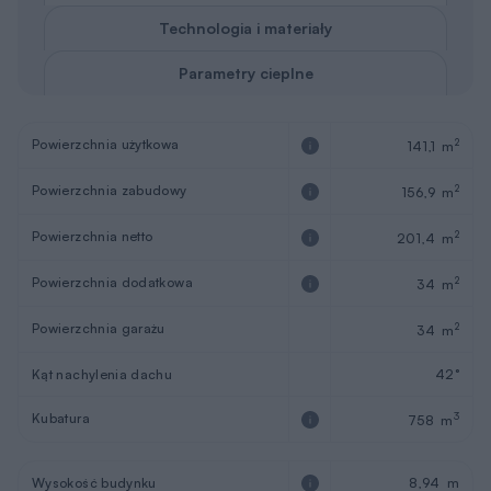
Technologia i materiały
Parametry cieplne
Powierzchnia użytkowa
2
141,1 m
Powierzchnia zabudowy
2
156,9 m
Powierzchnia netto
2
201,4 m
Powierzchnia dodatkowa
2
34 m
Powierzchnia garażu
2
34 m
Kąt nachylenia dachu
42°
Kubatura
3
758 m
Wysokość budynku
8,94 m