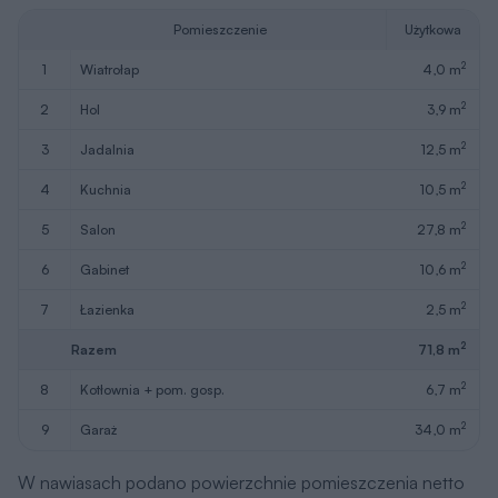
Pomieszczenie
Użytkowa
2
1
wiatrołap
4,0 m
2
2
hol
3,9 m
2
3
jadalnia
12,5 m
2
4
kuchnia
10,5 m
2
5
salon
27,8 m
2
6
gabinet
10,6 m
2
7
łazienka
2,5 m
2
Razem
71,8 m
2
8
kotłownia + pom. gosp.
6,7 m
2
9
garaż
34,0 m
W nawiasach podano powierzchnie pomieszczenia netto