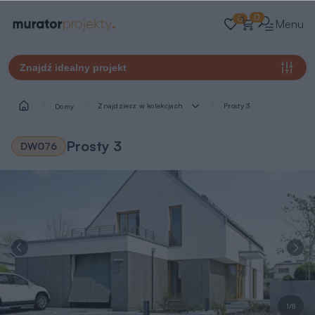
0
0
Menu
Znajdź idealny projekt
Znajdziesz w kolekcjach
Prosty 3
Domy
Prosty 3
DW076
1/8