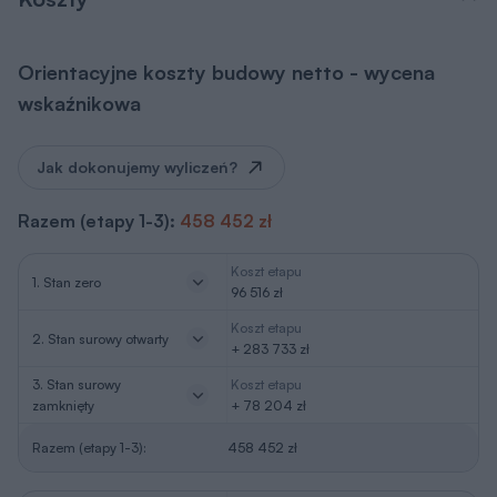
Orientacyjne koszty budowy netto - wycena
wskaźnikowa
Jak dokonujemy wyliczeń?
Razem (etapy 1-3):
458 452 zł
Koszt etapu
1. Stan zero
96 516 zł
Koszt etapu
2. Stan surowy otwarty
+ 283 733 zł
3. Stan surowy
Koszt etapu
zamknięty
+ 78 204 zł
Razem (etapy 1-3):
458 452 zł