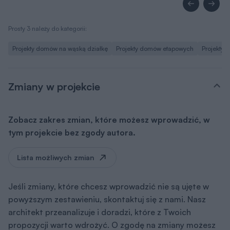
Prosty 3 należy do kategorii:
Projekty domów na wąską działkę
Projekty domów etapowych
Projekty
Zmiany w projekcie
Zobacz zakres zmian, które możesz wprowadzić, w
tym projekcie bez zgody autora.
Lista możliwych zmian
Jeśli zmiany, które chcesz wprowadzić nie są ujęte w
powyższym zestawieniu, skontaktuj się z nami. Nasz
architekt przeanalizuje i doradzi, które z Twoich
propozycji warto wdrożyć. O zgodę na zmiany możesz