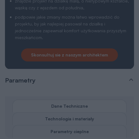
znajdzie projekt na działkę małą, o nietypowym kształcie,
wąską czy z wjazdem od południa,
podpowie jakie zmiany można łatwo wprowadzić do
projektu, by jak najlepiej pasował na działkę i
jednocześnie zapewniał komfort użytkowania przyszłym
mieszkańcom.
Skonsultuj sie z naszym architektem
Parametry
Dane Techniczne
Technologia i materiały
Parametry cieplne