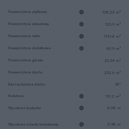
Powierzchnia użytkowa
2
108,25 m
Powierzchnia zabudowy
2
125,9 m
Powierzchnia netto
2
179,14 m
Powierzchnia dodatkowa
2
60,9 m
Powierzchnia garażu
2
23,39 m
Powierzchnia dachu
2
232,6 m
Kąt nachylenia dachu
38°
Kubatura
3
751,2 m
Wysokość budynku
8,08 m
Wysokość ścianki kolankowej
0,98 m