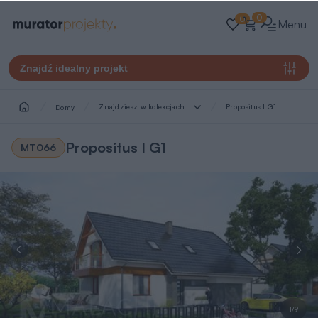
0
0
Menu
Znajdź idealny projekt
Znajdziesz w kolekcjach
Propositus I G1
Domy
Propositus I G1
MT066
1/9