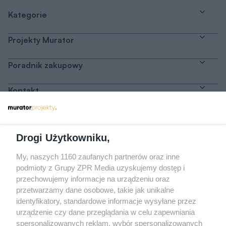
Kategorie
Projekty Murator
Poradnik zakupowy
Kontakt
Dołącz do nas
Drogi Użytkowniku,
My, naszych 1160 zaufanych partnerów oraz inne
podmioty z Grupy ZPR Media uzyskujemy dostęp i
przechowujemy informacje na urządzeniu oraz
Odwiedź grupę na Facebooku
przetwarzamy dane osobowe, takie jak unikalne
Gdybym budował drugi raz - mądry Polak
identyfikatory, standardowe informacje wysyłane przez
przed budową
urządzenie czy dane przeglądania w celu zapewniania
spersonalizowanych reklam, wybór spersonalizowanych