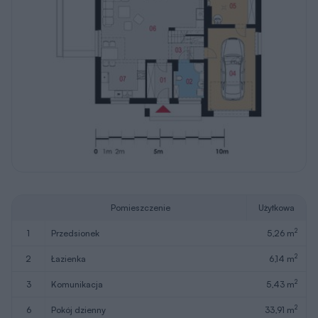
Pomieszczenie
Użytkowa
2
1
przedsionek
5,26 m
2
2
łazienka
6,14 m
2
3
komunikacja
5,43 m
2
6
pokój dzienny
33,91 m