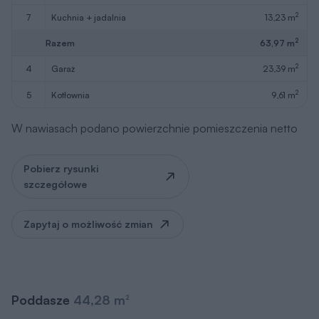
2
7
kuchnia + jadalnia
13,23 m
2
Razem
63,97 m
2
4
garaż
23,39 m
2
5
kotłownia
9,61 m
W nawiasach podano powierzchnie pomieszczenia netto
Pobierz rysunki
szczegółowe
Zapytaj o możliwość zmian
Poddasze
44,28 m
2