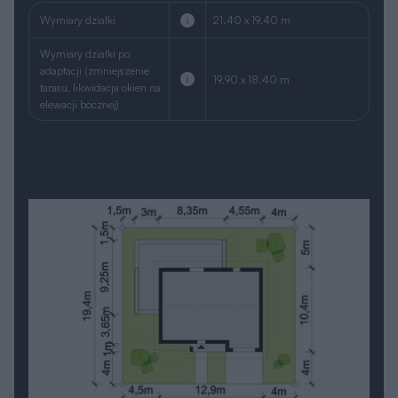
Wymiary działki
21.40 x 19.40 m
Wymiary działki po
adaptacji (zmniejszenie
19.90 x 18.40 m
tarasu, likwidacja okien na
elewacji bocznej)