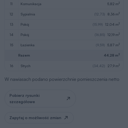
2
11
komunikacja
5,82 m
2
12
sypialnia
(12,73)
8,36 m
2
13
pokój
(15,99)
12,04 m
2
14
pokój
(16,85)
12,19 m
2
15
łazienka
(9,59)
5,87 m
2
Razem
44,28 m
2
16
strych
(34,42)
27,9 m
W nawiasach podano powierzchnie pomieszczenia netto
Pobierz rysunki
szczegółowe
Zapytaj o możliwość zmian