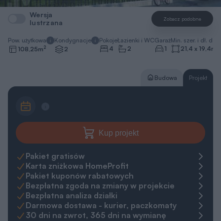
Wersja
Zobacz podobne
lustrzana
Pow. użytkowa
Kondygnacje
Pokoje
Łazienki i WC
Garaż
Min. szer. i dł. dzia
2
4
2
1
21,4 x 19,4
m
108,25
m
2
Budowa
Projekt
Kup projekt
Pakiet gratisów
Karta zniżkowa HomeProfit
Pakiet kuponów rabatowych
Bezpłatna zgoda na zmiany w projekcie
Bezpłatna analiza działki
Darmowa dostawa - kurier, paczkomaty
30 dni na zwrot, 365 dni na wymianę