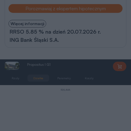
Porozmawiaj z ekspertem hipotecznym
Więcej informacji
RRSO 5.85 % na dzień 20.07.2026 r.
ING Bank Śląski S.A.
Propositus I G1
MT066
Rzuty
Działka
Parametry
Koszty
Podobne
REKLAMA