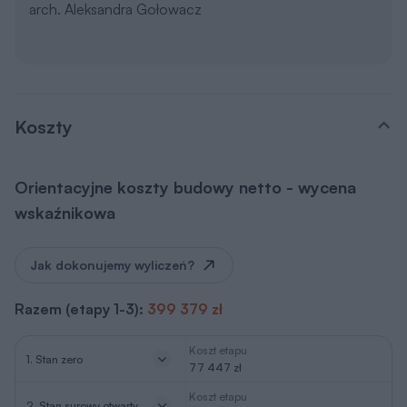
arch. Aleksandra Gołowacz
Koszty
Orientacyjne koszty budowy netto - wycena
wskaźnikowa
Jak dokonujemy wyliczeń?
Razem (etapy 1-3):
399 379 zł
Koszt etapu
1. Stan zero
77 447 zł
Koszt etapu
2. Stan surowy otwarty