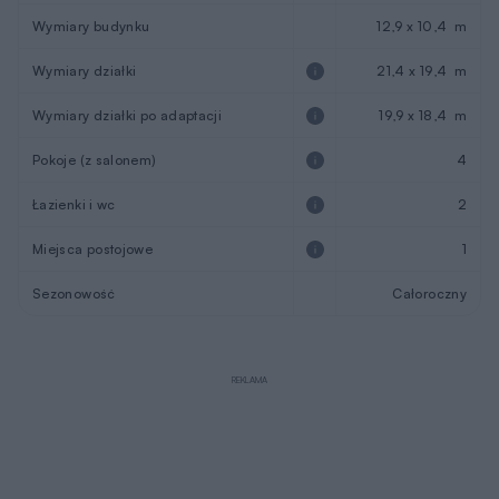
Wymiary budynku
12,9 x 10,4 m
Wymiary działki
21,4 x 19,4 m
Wymiary działki po adaptacji
19,9 x 18,4 m
Pokoje (z salonem)
4
Łazienki i wc
2
Miejsca postojowe
1
Sezonowość
Całoroczny
REKLAMA