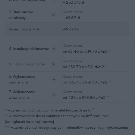
+ 252 373 zł
3. Stan surowy
Koszt etapu
zamknięty
+ 69 561 zł
Razem (etapy 1-3):
399 379 zł
Koszt etapu
4. Instalacje elektryczne
od 62,40 do 219,70 zł/m2
*
Koszt etapu
5. Instalacje sanitarne
od 232,70 do 910 zł/m2
**
6. Wykończenie
Koszt etapu
zewnętrzne
od 126,10 do 638,30 zł/m2
***
7. Wykończenie
Koszt etapu
wewnętrzne
od 429 do 878,80 zł/m2
***
2
*
w zależności od ilości punktów elektrycznych na 1m
2
**
w zależności od ilości punktów sanitarnych na 1m
oraz ilości
(odległości) instalacji rurowej
***
w zależności od rodzaju użytych meteriałów i specyfikacji wykończenia