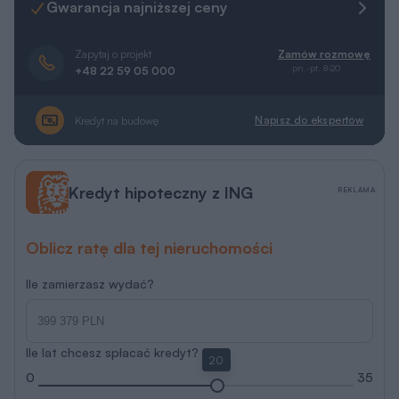
Gwarancja najniższej ceny
Zapytaj o projekt
Zamów rozmowę
pn.-pt. 8-20
+48 22 59 05 000
Napisz do ekspertów
Kredyt na budowę
Kredyt hipoteczny z ING
REKLAMA
Oblicz ratę dla tej nieruchomości
Ile zamierzasz wydać?
Ile lat chcesz spłacać kredyt?
20
0
35