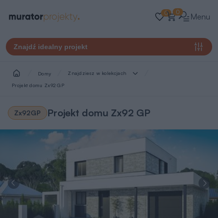
0
0
Menu
Znajdź idealny projekt
Znajdziesz w kolekcjach
Domy
Projekt domu Zx92 GP
Projekt domu Zx92 GP
Zx92GP