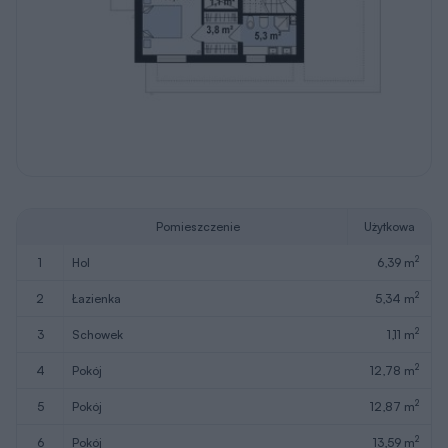
Pomieszczenie
Użytkowa
2
1
hol
6,39 m
2
2
łazienka
5,34 m
2
3
schowek
1,11 m
2
4
pokój
12,78 m
2
5
pokój
12,87 m
2
6
pokój
13,59 m