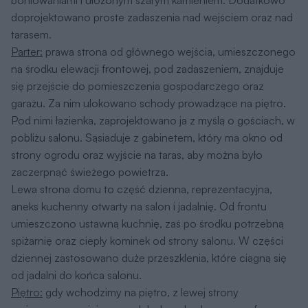
boniowaniami i ułożonym szarym kamieniem. Dodatkowo
doprojektowano proste zadaszenia nad wejściem oraz nad
tarasem.
Parter:
prawa strona od głównego wejścia, umieszczonego
na środku elewacji frontowej, pod zadaszeniem, znajduje
się przejście do pomieszczenia gospodarczego oraz
garażu. Za nim ulokowano schody prowadzące na piętro.
Pod nimi łazienka, zaprojektowano ja z myślą o gościach, w
pobliżu salonu. Sąsiaduje z gabinetem, który ma okno od
strony ogrodu oraz wyjście na taras, aby można było
zaczerpnąć świeżego powietrza.
Lewa strona domu to część dzienna, reprezentacyjna,
aneks kuchenny otwarty na salon i jadalnię. Od frontu
umieszczono ustawną kuchnię, zaś po środku potrzebną
spiżarnię oraz ciepły kominek od strony salonu. W części
dziennej zastosowano duże przeszklenia, które ciągną się
od jadalni do końca salonu.
Piętro:
gdy wchodzimy na piętro, z lewej strony