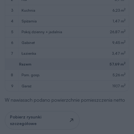
2
3
kuchnia
6,23 m
2
4
spiżarnia
1,47 m
2
5
pokój dzienny + jadalnia
26,87 m
2
6
gabinet
9,45 m
2
7
łazienka
3,47 m
2
Razem
57,69 m
2
8
pom. gosp.
5,26 m
2
9
garaż
19,17 m
W nawiasach podano powierzchnie pomieszczenia netto
Pobierz rysunki
szczegółowe