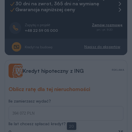
30 dni na zwrot, 365 dni na wymianę
Gwarancja najniższej ceny
Zapytaj o projekt
Zamów rozmowę
pn.-pt. 8-20
+48 22 59 05 000
Napisz do ekspertów
Kredyt na budowę
Kredyt hipoteczny z ING
REKLAMA
Oblicz ratę dla tej nieruchomości
Ile zamierzasz wydać?
Ile lat chcesz spłacać kredyt?
20
0
35