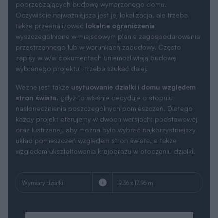
poprzedzających budowę wymarzonego domu.
Oczywiście najważniejsza jest jej lokalizacja, ale trzeba
także przeanalizować
lokalne ograniczenia
wyszczególnione w miejscowym planie zagospodarowania
przestrzennego lub w warunkach zabudowy. Często
zapisy w w/w dokumentach uniemożliwiają budowę
wybranego projektu i trzeba szukać dalej.
Ważne jest także
usytuowanie działki i domu względem
stron świata
, gdyż to właśnie decyduje o stopniu
nasłonecznienia poszczególnych pomieszczeń. Dlatego
każdy projekt oferujemy w dwóch wersjach: podstawowej
oraz lustrzanej, aby można było wybrać najkorzystniejszy
układ pomieszczeń względem stron świata, a także
względem ukształtowania krajobrazu w otoczeniu działki.
Wymiary działki
19.36 x 17.96 m