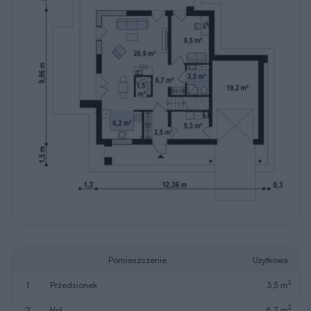
Pomieszczenie
Użytkowa
2
1
przedsionek
3,5 m
2
2
hol
6,7 m