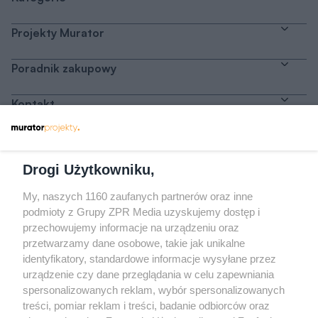
Projekty Murator
Poradnik zakupowy
Kontakt
Dołącz do nas
Drogi Użytkowniku,
My, naszych 1160 zaufanych partnerów oraz inne
podmioty z Grupy ZPR Media uzyskujemy dostęp i
przechowujemy informacje na urządzeniu oraz
Odwiedź grupę na Facebooku
przetwarzamy dane osobowe, takie jak unikalne
Gdybym budował drugi raz - mądry Polak
identyfikatory, standardowe informacje wysyłane przez
przed budową
urządzenie czy dane przeglądania w celu zapewniania
spersonalizowanych reklam, wybór spersonalizowanych
Forum Muratora
treści, pomiar reklam i treści, badanie odbiorców oraz