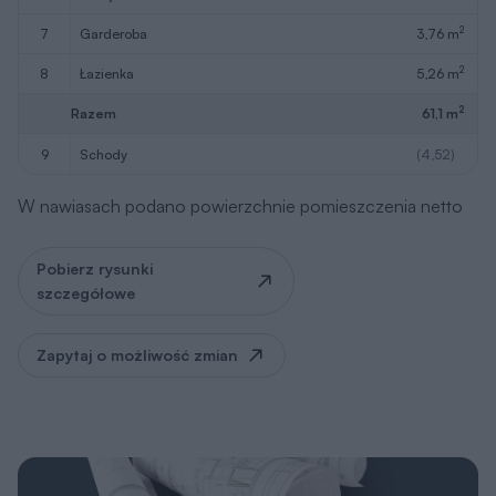
2
7
garderoba
3,76 m
2
8
łazienka
5,26 m
2
Razem
61,1 m
9
schody
(4,52)
W nawiasach podano powierzchnie pomieszczenia netto
Pobierz rysunki
szczegółowe
Zapytaj o możliwość zmian