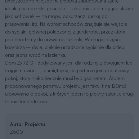
umieszczono miejsce na głęboką zabudowaną szafę –
idealną na ręczniki, pościele – albo miejsce mogące służyć
jako schowek – na mopy, odkurzacz, deskę do
prasowania, itp. Na wprost schodów znajduje się wejście
do sypialni głównej połączonej z garderobą, przez którą
przechodzimy do prywatnej łazienki. W drugiej części
korytarza – dwie, pięknie urządzone sypialnie dla dzieci
oraz jedna wspólna łazienka.
Dom Zx92 GP dedykowany jest dla rodziny z dwojgiem lub
trojgiem dzieci – pamiętajmy, na parterze jest dodatkowy
pokój, który niekoniecznie musi być gabinetem. Atutem
proponowanego państwu projektu jest fakt, iż na 120m2
ulokowano 5 pokoi, z których jeden to piękny salon, a drugi
to master bedroom.
Autor Projektu
Z500