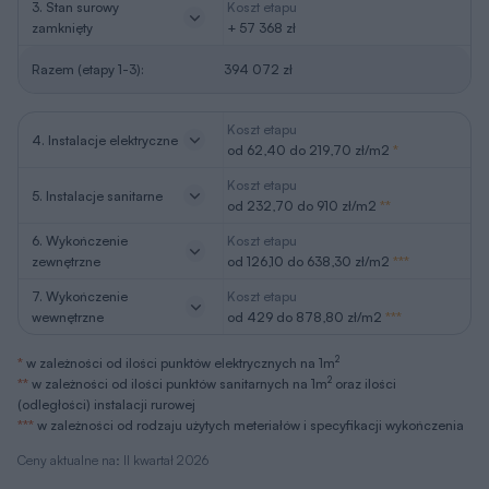
3. Stan surowy
Koszt etapu
zamknięty
+ 57 368 zł
Razem (etapy 1-3):
394 072 zł
Koszt etapu
4. Instalacje elektryczne
od 62,40 do 219,70 zł/m2
*
Koszt etapu
5. Instalacje sanitarne
od 232,70 do 910 zł/m2
**
6. Wykończenie
Koszt etapu
zewnętrzne
od 126,10 do 638,30 zł/m2
***
7. Wykończenie
Koszt etapu
wewnętrzne
od 429 do 878,80 zł/m2
***
2
*
w zależności od ilości punktów elektrycznych na 1m
2
**
w zależności od ilości punktów sanitarnych na 1m
oraz ilości
(odległości) instalacji rurowej
***
w zależności od rodzaju użytych meteriałów i specyfikacji wykończenia
Ceny aktualne na: II kwartał 2026