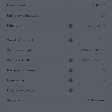
Powierzchnia garażu
2
19,17 m
Kąt nachylenia dachu
2°
Kubatura
3
420,71 m
Wysokość budynku
7 m
Wymiary budynku
12,86 x 13,87 m
Wymiary działki
19,36 x 17,96 m
Pokoje (z salonem)
5
Łazienki i wc
3
Miejsca postojowe
1
Sezonowość
Całoroczny