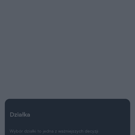
Działka
Wybór działki to jedna z ważniejszych decyzji