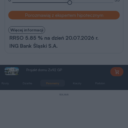
Porozmawiaj z ekspertem hipotecznym
Więcej informacji
RRSO 5.85 % na dzień 20.07.2026 r.
ING Bank Śląski S.A.
Projekt domu Zx92 GP
Zx92GP
Rzuty
Działka
Parametry
Koszty
Podobne
Zmia
REKLAMA