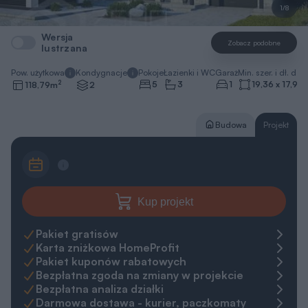
1/8
Wersja
Zobacz podobne
lustrzana
Pow. użytkowa
Kondygnacje
Pokoje
Łazienki i WC
Garaż
Min. szer. i dł. dzia
2
5
3
1
19,36 x 17,96
118,79
m
2
Budowa
Projekt
Kup projekt
Pakiet gratisów
Karta zniżkowa HomeProfit
Pakiet kuponów rabatowych
Bezpłatna zgoda na zmiany w projekcie
Bezpłatna analiza działki
Darmowa dostawa - kurier, paczkomaty