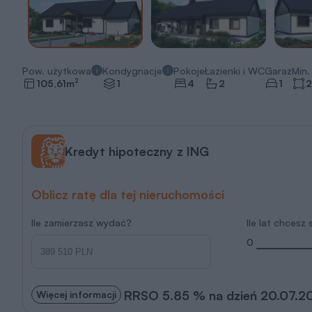
Pow. użytkowa
Kondygnacje
Pokoje
Łazienki i WC
Garaż
Min. 
2
105,61
m
1
4
2
1
2
Kredyt hipoteczny z ING
Oblicz ratę dla tej nieruchomości
Ile zamierzasz wydać?
Ile lat chcesz
0
RRSO 5.85 % na dzień 20.07.2
Więcej informacji