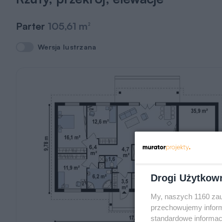
Parter
105,61 m
2
Wersja lustrzana
Wersja lustrzana
Drogi Użytkow
My, naszych 1160 zau
przechowujemy informa
standardowe informac