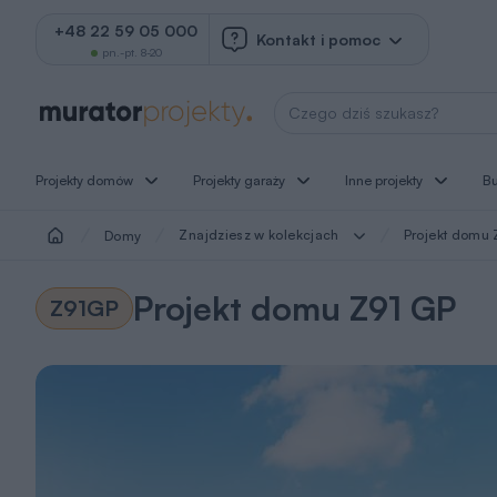
+48 22 59 05 000
Kontakt i pomoc
pn.-pt. 8-20
Wyszukaj projekt
Projekty domów
Projekty garaży
Inne projekty
B
Znajdziesz w kolekcjach
Projekt domu 
Domy
Projekt domu Z91 GP
Z91GP