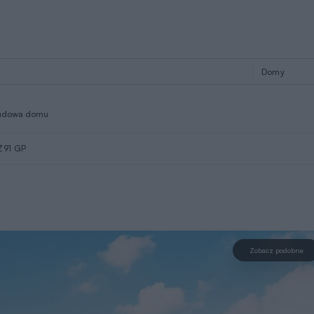
udowa domu
Z91 GP
Zobacz podobne