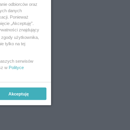
anie odbiorców oraz
nych danych
kacji. Ponieważ
ięcie „Akceptuję”.
ywatności znajdujący
ą zgody użytkownika,
 tylko na tej
 naszych serwisów
esz w
Polityce
Akceptuję