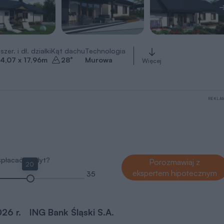
szer. i dł. działki
Kąt dachu
Technologia
4,07 x 17,96
m
28
°
Murowa
Więcej
REKLA
 spłacać kredyt?
Porozmawiaj z
20
ekspertem hipotecznym
35
026 r.
ING Bank Śląski S.A.