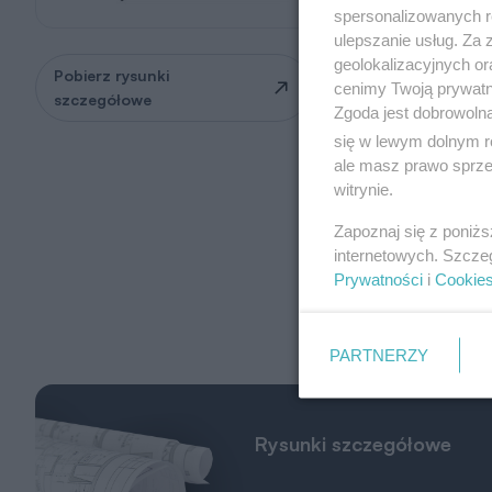
spersonalizowanych re
ulepszanie usług. Za
geolokalizacyjnych or
Pobierz rysunki
Zapytaj o możliwość
cenimy Twoją prywatno
szczegółowe
zmian
Zgoda jest dobrowoln
się w lewym dolnym r
ale masz prawo sprzec
witrynie.
Zapoznaj się z poniż
internetowych. Szcze
Prywatności
i
Cookie
PARTNERZY
Rysunki szczegółowe