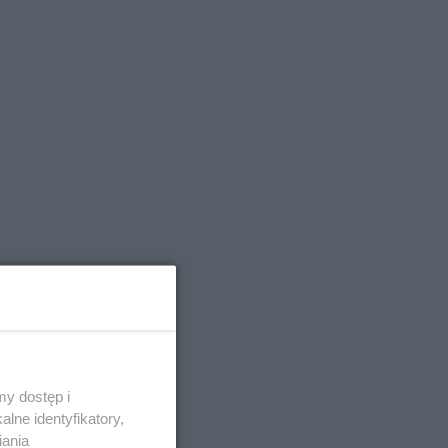
y dostęp i
lne identyfikatory,
iania