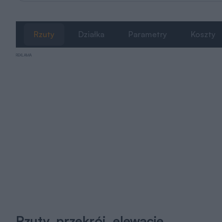
Rzuty
Działka
Parametry
Koszty
REKLAMA
Rzuty, przekrój, elewacje