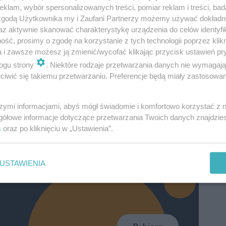
klam, wybór spersonalizowanych treści, pomiar reklam i treści, bad
2
10
wc
1,42 m
 zgodą Użytkownika my i Zaufani Partnerzy możemy używać dokład
az aktywnie skanować charakterystykę urządzenia do celów identyfi
2
11
spiżarnia
3,29 m
ść, prosimy o zgodę na korzystanie z tych technologii poprzez klikn
a i zawsze możesz ją zmienić/wycofać klikając przycisk ustawień pr
2
12
inny
3,56 m
ogu strony
. Niektóre rodzaje przetwarzania danych nie wymagaj
2
Razem
105,61 m
iwić się takiemu przetwarzaniu. Preferencje będą miały zastosowanie
2
5
pom. gosp.
3,88 m
szymi informacjami, abyś mógł świadomie i komfortowo korzystać z
2
13
garaż
35,62 m
gółowe informacje dotyczące przetwarzania Twoich danych znajdzi
s
oraz po kliknięciu w „Ustawienia”.
W nawiasach podano powierzchnie
pomieszczenia netto
USTAWIENIA