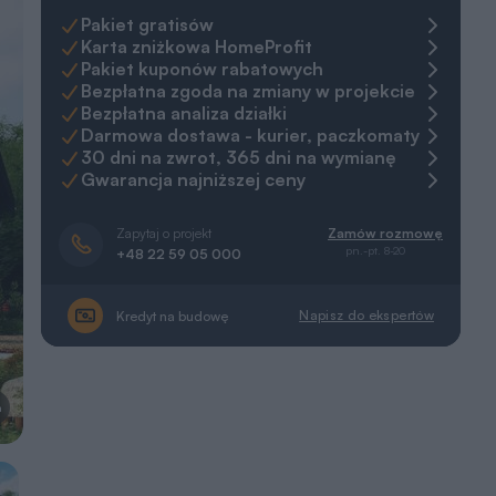
Pakiet gratisów
Karta zniżkowa HomeProfit
Pakiet kuponów rabatowych
Bezpłatna zgoda na zmiany w projekcie
Bezpłatna analiza działki
Darmowa dostawa - kurier, paczkomaty
30 dni na zwrot, 365 dni na wymianę
Gwarancja najniższej ceny
Zapytaj o projekt
Zamów rozmowę
pn.-pt. 8-20
+48 22 59 05 000
Napisz do ekspertów
Kredyt na budowę
a