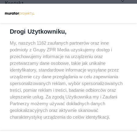
Kontakt
Dołącz do nas
Drogi Użytkowniku,
My, naszych 1162 zaufanych partnerów oraz inne
podmioty z Grupy ZPR Media uzyskujemy dostęp i
przechowujemy informacje na urządzeniu oraz
Odwiedź grupę na Facebooku
przetwarzamy dane osobowe, takie jak unikalne
Gdybym budował drugi raz - mądry Polak
identyfikatory, standardowe informacje wysyłane przez
przed budową
urządzenie czy dane przeglądania w celu zapewniania
spersonalizowanych reklam, wybór spersonalizowanych
Forum Muratora
treści, pomiar reklam i treści, badanie odbiorców oraz
ulepszanie usług. Za zgodą Użytkownika my i Zaufani
Partnerzy możemy używać dokładnych danych
geolokalizacyjnych oraz aktywnie skanować
charakterystykę urządzenia do celów identyfikacji.
Ponieważ cenimy Twoją prywatność, prosimy o zgodę na
korzystanie z tych technologii poprzez kliknięcie