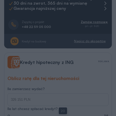
30 dni na zwrot, 365 dni na wymianę
Gwarancja najniższej ceny
Zapytaj o projekt
Zamów rozmowę
pn.-pt. 8-20
+48 22 59 05 000
Napisz do ekspertów
Kredyt na budowę
Kredyt hipoteczny z ING
REKLAMA
Oblicz ratę dla tej nieruchomości
Ile zamierzasz wydać?
Ile lat chcesz spłacać kredyt?
20
0
35