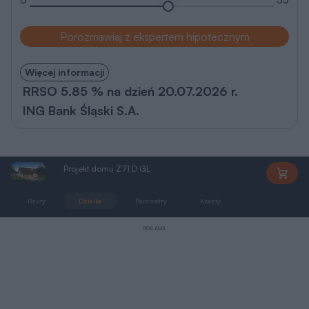
Porozmawiaj z ekspertem hipotecznym
Więcej informacji
RRSO 5.85 % na dzień 20.07.2026 r.
ING Bank Śląski S.A.
Projekt domu Z71 D GL
Z71DGL
Rzuty
Działka
Parametry
Koszty
Podobne
REKLAMA