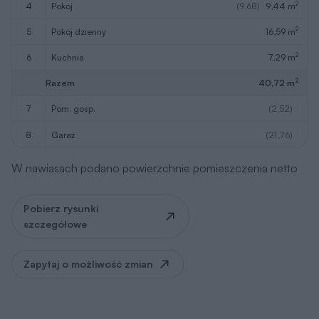
2
4
pokój
(9,68)
9,44 m
2
5
pokój dzienny
16,59 m
2
6
kuchnia
7,29 m
2
Razem
40,72 m
7
pom. gosp.
(2,52)
8
garaż
(21,76)
W nawiasach podano powierzchnie pomieszczenia netto
Pobierz rysunki
szczegółowe
Zapytaj o możliwość zmian