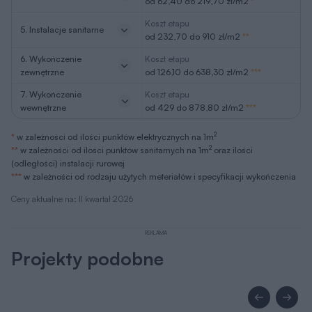
od 62,40 do 219,70 zł/m2
*
Koszt etapu
5. Instalacje sanitarne
od 232,70 do 910 zł/m2
**
6. Wykończenie
Koszt etapu
zewnętrzne
od 126,10 do 638,30 zł/m2
***
7. Wykończenie
Koszt etapu
wewnętrzne
od 429 do 878,80 zł/m2
***
2
*
w zależności od ilości punktów elektrycznych na 1m
2
**
w zależności od ilości punktów sanitarnych na 1m
oraz ilości
(odległości) instalacji rurowej
***
w zależności od rodzaju użytych meteriałów i specyfikacji wykończenia
Ceny aktualne na: II kwartał 2026
REKLAMA
Projekty podobne