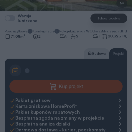
1/9
Wersja
Zobacz podobne
lustrzana
Pow. użytkowa
Kondygnacje
Pokoje
Łazienki i WC
Garaż
Min. szer. i dł. dzia
2
5
2
1
20,32 x 14,92
71,08
m
2
Budowa
Projekt
Kup projekt
Pakiet gratisów
Karta zniżkowa HomeProfit
Pakiet kuponów rabatowych
Bezpłatna zgoda na zmiany w projekcie
Bezpłatna analiza działki
Darmowa dostawa - kurier, paczkomaty