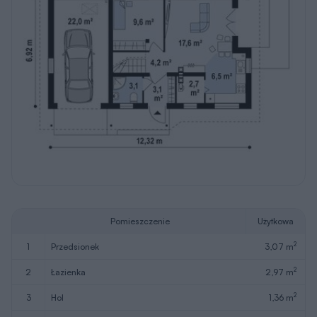
Pomieszczenie
Użytkowa
2
1
przedsionek
3,07 m
2
2
łazienka
2,97 m
2
3
hol
1,36 m