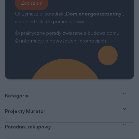
Zapisz się
Otrzymasz e-poradnik „
Dom energooszczędny
”,
a co niedziela do porannej kawy:
👍 praktyczne porady związane z budową domu,
👍 informacje o nowościach i promocjach.
Kategorie
Projekty Murator
Poradnik zakupowy