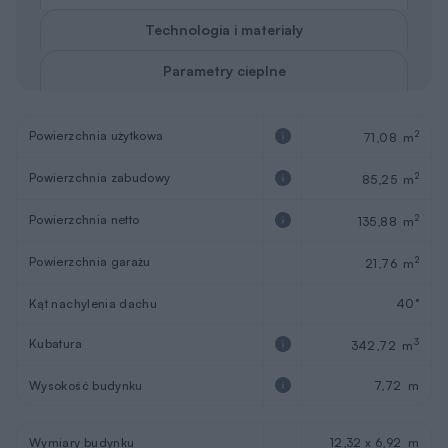
Technologia i materiały
Parametry cieplne
Powierzchnia użytkowa
2
71,08 m
Powierzchnia zabudowy
2
85,25 m
Powierzchnia netto
2
135,88 m
Powierzchnia garażu
2
21,76 m
Kąt nachylenia dachu
40°
Kubatura
3
342,72 m
Wysokość budynku
7,72 m
Wymiary budynku
12,32 x 6,92 m