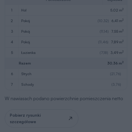
2
1
hol
5,02 m
2
2
pokój
(10,32)
6,41 m
2
3
pokój
(11,14)
7,55 m
2
4
pokój
(11,46)
7,89 m
2
5
łazienka
(7,18)
3,49 m
2
Razem
30,36 m
6
strych
(21,76)
7
schody
(3,76)
W nawiasach podano powierzchnie pomieszczenia netto
Pobierz rysunki
szczegółowe