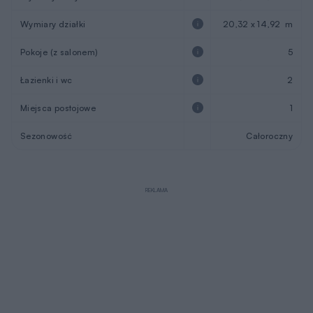
Wymiary działki
20,32 x 14,92 m
Pokoje (z salonem)
5
Łazienki i wc
2
Miejsca postojowe
1
Sezonowość
Całoroczny
REKLAMA