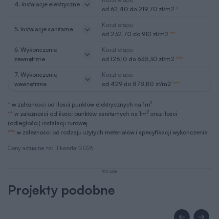
4. Instalacje elektryczne
od 62,40 do 219,70 zł/m2
*
Koszt etapu
5. Instalacje sanitarne
od 232,70 do 910 zł/m2
**
6. Wykończenie
Koszt etapu
zewnętrzne
od 126,10 do 638,30 zł/m2
***
7. Wykończenie
Koszt etapu
wewnętrzne
od 429 do 878,80 zł/m2
***
2
*
w zależności od ilości punktów elektrycznych na 1m
2
**
w zależności od ilości punktów sanitarnych na 1m
oraz ilości
(odległości) instalacji rurowej
***
w zależności od rodzaju użytych meteriałów i specyfikacji wykończenia
Ceny aktualne na: II kwartał 2026
REKLAMA
Projekty podobne