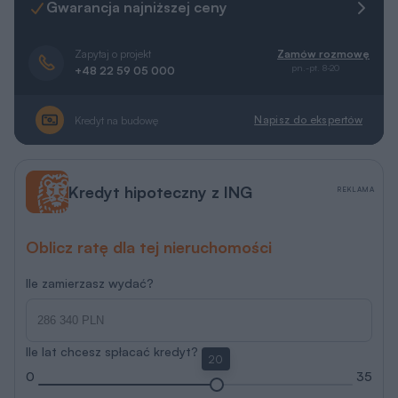
Gwarancja najniższej ceny
Zapytaj o projekt
Zamów rozmowę
pn.-pt. 8-20
+48 22 59 05 000
Napisz do ekspertów
Kredyt na budowę
Kredyt hipoteczny z ING
REKLAMA
Oblicz ratę dla tej nieruchomości
Ile zamierzasz wydać?
Ile lat chcesz spłacać kredyt?
20
0
35