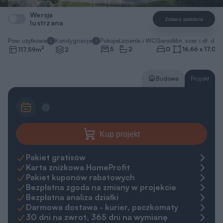
Wersja
Zobacz podobne
lustrzana
Pow. użytkowa
Kondygnacje
Pokoje
Łazienki i WC
Garaż
Min. szer. i dł. dzia
2
5
2
0
16,66 x 17,06
117,59
m
2
Budowa
Projekt
Kup projekt
Pakiet gratisów
Karta zniżkowa HomeProfit
Pakiet kuponów rabatowych
Bezpłatna zgoda na zmiany w projekcie
Bezpłatna analiza działki
Darmowa dostawa - kurier, paczkomaty
30 dni na zwrot, 365 dni na wymianę