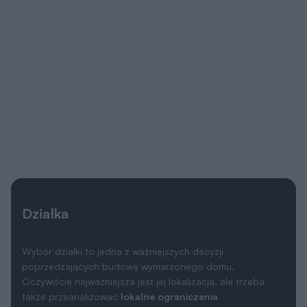
Działka
Wybór działki to jedna z ważniejszych decyzji
poprzedzających budowę wymarzonego domu.
Oczywiście najważniejsza jest jej lokalizacja, ale trzeba
także przeanalizować
lokalne ograniczenia