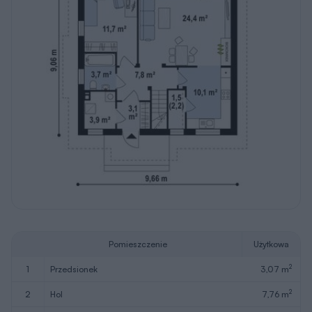
Pomieszczenie
Użytkowa
2
1
przedsionek
3,07 m
2
2
hol
7,76 m