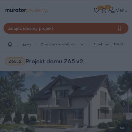
0
0
Menu
Znajdź idealny projekt
Znajdziesz w kolekcjach
Projekt domu Z65 v2
Domy
Projekt domu Z65 v2
Z65v2
1/8