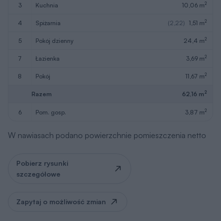
2
3
kuchnia
10,06 m
2
4
spiżarnia
(2,22)
1,51 m
2
5
pokój dzienny
24,4 m
2
7
łazienka
3,69 m
2
8
pokój
11,67 m
2
Razem
62,16 m
2
6
pom. gosp.
3,87 m
W nawiasach podano powierzchnie pomieszczenia netto
Pobierz rysunki
szczegółowe
Zapytaj o możliwość zmian