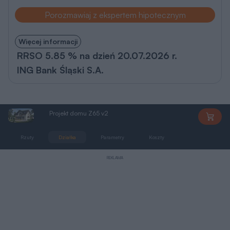
Porozmawiaj z ekspertem hipotecznym
Więcej informacji
RRSO 5.85 % na dzień 20.07.2026 r.
ING Bank Śląski S.A.
Projekt domu Z65 v2
Z65v2
Rzuty
Działka
Parametry
Koszty
Podobne
REKLAMA