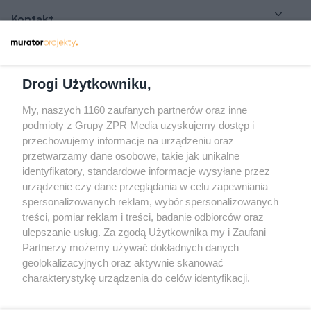
Kontakt
Dołącz do nas
Drogi Użytkowniku,
My, naszych 1160 zaufanych partnerów oraz inne
podmioty z Grupy ZPR Media uzyskujemy dostęp i
przechowujemy informacje na urządzeniu oraz
Odwiedź grupę na Facebooku
przetwarzamy dane osobowe, takie jak unikalne
Gdybym budował drugi raz - mądry Polak
identyfikatory, standardowe informacje wysyłane przez
przed budową
urządzenie czy dane przeglądania w celu zapewniania
spersonalizowanych reklam, wybór spersonalizowanych
Forum Muratora
treści, pomiar reklam i treści, badanie odbiorców oraz
ulepszanie usług. Za zgodą Użytkownika my i Zaufani
Partnerzy możemy używać dokładnych danych
geolokalizacyjnych oraz aktywnie skanować
charakterystykę urządzenia do celów identyfikacji.
Ponieważ cenimy Twoją prywatność, prosimy o zgodę na
korzystanie z tych technologii poprzez kliknięcie