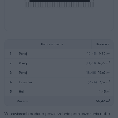
Pomieszczenie
Użytkowa
2
1
pokój
(12,45)
9,82 m
2
2
pokój
(18,78)
16,97 m
2
3
pokój
(18,48)
16,67 m
2
4
łazienka
(9,24)
7,52 m
2
5
hol
4,45 m
2
Razem
55,43 m
W nawiasach podano powierzchnie pomieszczenia netto