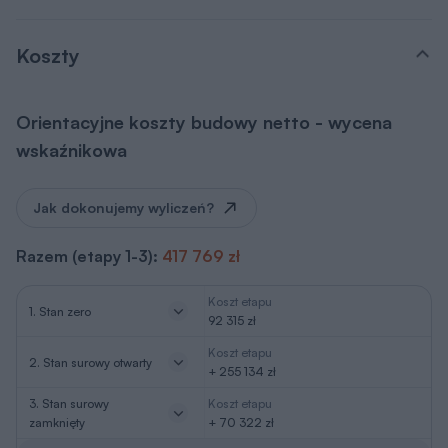
Koszty
Orientacyjne koszty budowy netto - wycena
wskaźnikowa
Jak dokonujemy wyliczeń?
Razem (etapy 1-3):
417 769 zł
Koszt etapu
1. Stan zero
92 315 zł
Koszt etapu
2. Stan surowy otwarty
+ 255 134 zł
3. Stan surowy
Koszt etapu
zamknięty
+ 70 322 zł