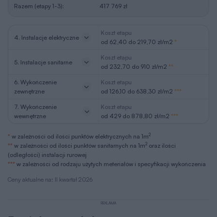
Razem (etapy 1-3):
417 769 zł
Koszt etapu
4. Instalacje elektryczne
od 62,40 do 219,70 zł/m2
*
Koszt etapu
5. Instalacje sanitarne
od 232,70 do 910 zł/m2
**
6. Wykończenie
Koszt etapu
zewnętrzne
od 126,10 do 638,30 zł/m2
***
7. Wykończenie
Koszt etapu
wewnętrzne
od 429 do 878,80 zł/m2
***
2
*
w zależności od ilości punktów elektrycznych na 1m
2
**
w zależności od ilości punktów sanitarnych na 1m
oraz ilości
(odległości) instalacji rurowej
***
w zależności od rodzaju użytych meteriałów i specyfikacji wykończenia
Ceny aktualne na: II kwartał 2026
REKLAMA