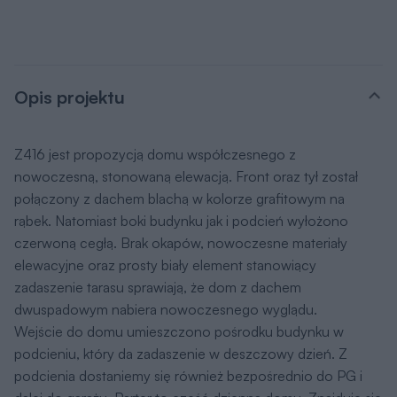
Opis projektu
Z416 jest propozycją domu współczesnego z
nowoczesną, stonowaną elewacją. Front oraz tył został
połączony z dachem blachą w kolorze grafitowym na
rąbek. Natomiast boki budynku jak i podcień wyłożono
czerwoną cegłą. Brak okapów, nowoczesne materiały
elewacyjne oraz prosty biały element stanowiący
zadaszenie tarasu sprawiają, że dom z dachem
dwuspadowym nabiera nowoczesnego wyglądu.
Wejście do domu umieszczono pośrodku budynku w
podcieniu, który da zadaszenie w deszczowy dzień. Z
podcienia dostaniemy się również bezpośrednio do PG i