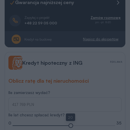
Gwarancja najniższej ceny
Zapytaj o projekt
Zamów rozmowę
pn.-pt. 8-20
+48 22 59 05 000
Napisz do ekspertów
Kredyt na budowę
Kredyt hipoteczny z ING
REKLAMA
Oblicz ratę dla tej nieruchomości
Ile zamierzasz wydać?
Ile lat chcesz spłacać kredyt?
20
0
35