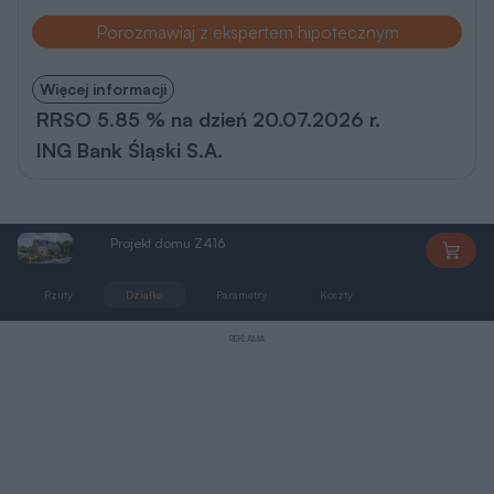
Porozmawiaj z ekspertem hipotecznym
Więcej informacji
RRSO 5.85 % na dzień 20.07.2026 r.
ING Bank Śląski S.A.
Projekt domu Z416
Z416
Rzuty
Działka
Parametry
Koszty
Podobne
REKLAMA