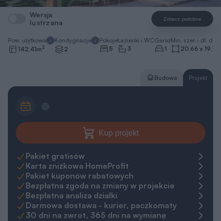
Wersja
Zobacz podobne
lustrzana
Pow. użytkowa
Kondygnacje
Pokoje
Łazienki i WC
Garaż
Min. szer. i dł. dzia
2
5
3
1
20,66 x 19,76
142,41
m
2
Budowa
Projekt
Kup projekt
Pakiet gratisów
Karta zniżkowa HomeProfit
Pakiet kuponów rabatowych
Bezpłatna zgoda na zmiany w projekcie
Bezpłatna analiza działki
Darmowa dostawa - kurier, paczkomaty
30 dni na zwrot, 365 dni na wymianę