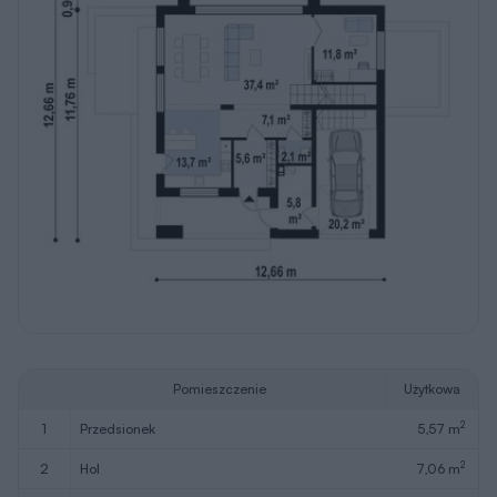
Pomieszczenie
Użytkowa
2
1
przedsionek
5,57 m
2
2
hol
7,06 m