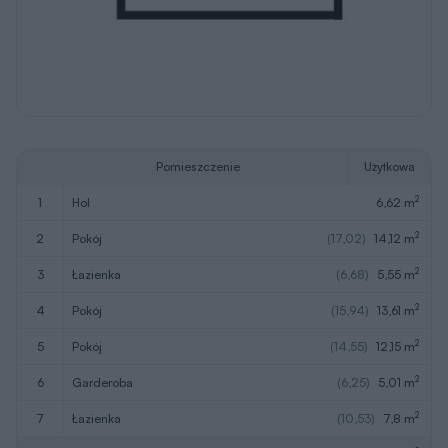
Pomieszczenie
Użytkowa
2
1
hol
6,62 m
2
2
pokój
(17,02)
14,12 m
2
3
łazienka
(6,68)
5,55 m
2
4
pokój
(15,94)
13,61 m
2
5
pokój
(14,55)
12,15 m
2
6
garderoba
(6,25)
5,01 m
2
7
łazienka
(10,53)
7,8 m