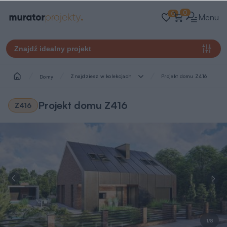
0
0
Menu
Znajdź idealny projekt
Znajdziesz w kolekcjach
Projekt domu Z416
Domy
Projekt domu Z416
Z416
1/8