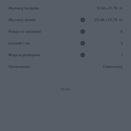
Wymiary budynku
12,66 x 11,76 m
Wymiary działki
20,66 x 19,76 m
Pokoje (z salonem)
5
Łazienki i wc
3
Miejsca postojowe
1
Sezonowość
Całoroczny
REKLAMA