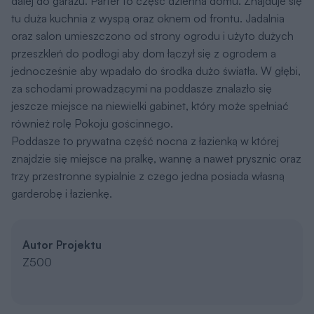
dalej do garażu. Parter to część dzienna domu. Znajduje się
tu duża kuchnia z wyspą oraz oknem od frontu. Jadalnia
oraz salon umieszczono od strony ogrodu i użyto dużych
przeszkleń do podłogi aby dom łączył się z ogrodem a
jednocześnie aby wpadało do środka dużo światła. W głębi,
za schodami prowadzącymi na poddasze znalazło się
jeszcze miejsce na niewielki gabinet, który może spełniać
również rolę Pokoju gościnnego.
Poddasze to prywatna część nocna z łazienką w której
znajdzie się miejsce na pralkę, wannę a nawet prysznic oraz
trzy przestronne sypialnie z czego jedna posiada własną
garderobę i łazienkę.
Autor Projektu
Z500