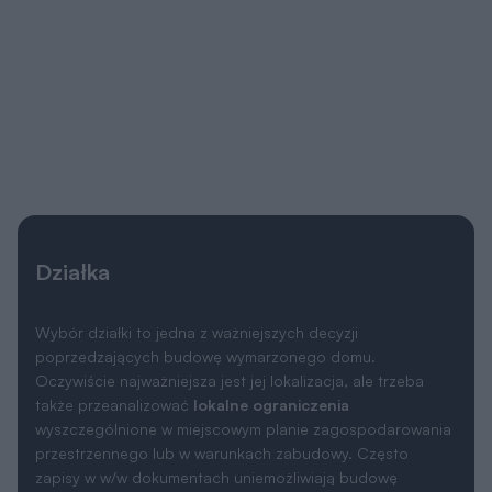
Działka
Wybór działki to jedna z ważniejszych decyzji
poprzedzających budowę wymarzonego domu.
Oczywiście najważniejsza jest jej lokalizacja, ale trzeba
także przeanalizować
lokalne ograniczenia
wyszczególnione w miejscowym planie zagospodarowania
przestrzennego lub w warunkach zabudowy. Często
zapisy w w/w dokumentach uniemożliwiają budowę