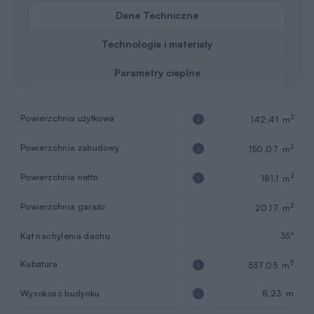
Dane Techniczne
Technologia i materiały
Parametry cieplne
Powierzchnia użytkowa
2
142,41 m
Powierzchnia zabudowy
2
150,07 m
Powierzchnia netto
2
181,1 m
Powierzchnia garażu
2
20,17 m
Kąt nachylenia dachu
35°
Kubatura
3
537,05 m
Wysokość budynku
8,23 m