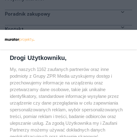
Poradnik zakupowy
Kontakt
Dołącz do nas
Drogi Użytkowniku,
My, naszych 1162 zaufanych partnerów oraz inne
podmioty z Grupy ZPR Media uzyskujemy dostęp i
przechowujemy informacje na urządzeniu oraz
Odwiedź grupę na Facebooku
przetwarzamy dane osobowe, takie jak unikalne
Gdybym budował drugi raz - mądry Polak
identyfikatory, standardowe informacje wysyłane przez
przed budową
urządzenie czy dane przeglądania w celu zapewniania
spersonalizowanych reklam, wybór spersonalizowanych
Forum Muratora
treści, pomiar reklam i treści, badanie odbiorców oraz
ulepszanie usług. Za zgodą Użytkownika my i Zaufani
Partnerzy możemy używać dokładnych danych
geolokalizacyjnych oraz aktywnie skanować