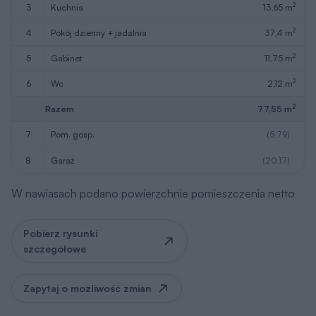
2
3
kuchnia
13,65 m
2
4
pokój dzienny + jadalnia
37,4 m
2
5
gabinet
11,75 m
2
6
wc
2,12 m
2
Razem
77,55 m
7
pom. gosp.
(5,79)
8
garaż
(20,17)
W nawiasach podano powierzchnie pomieszczenia netto
Pobierz rysunki
szczegółowe
Zapytaj o możliwość zmian