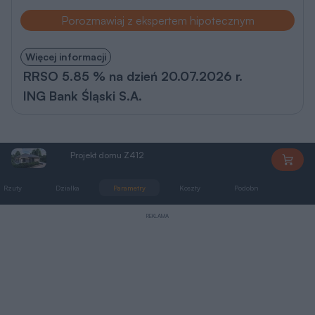
Porozmawiaj z ekspertem hipotecznym
Więcej informacji
RRSO 5.85 % na dzień 20.07.2026 r.
ING Bank Śląski S.A.
Projekt domu Z412
Z412
Rzuty
Działka
Parametry
Koszty
Podobne
Zmia
REKLAMA