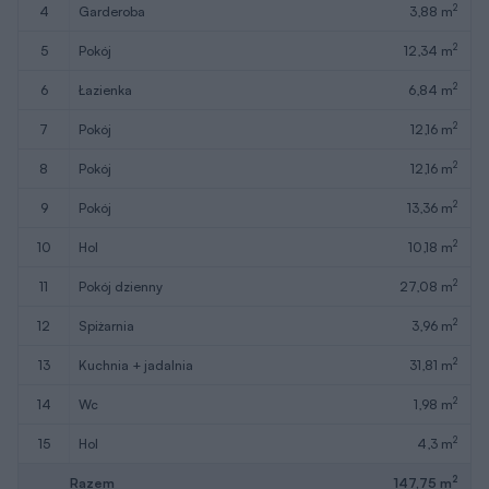
2
4
garderoba
3,88 m
2
5
pokój
12,34 m
2
6
łazienka
6,84 m
2
7
pokój
12,16 m
2
8
pokój
12,16 m
2
9
pokój
13,36 m
2
10
hol
10,18 m
2
11
pokój dzienny
27,08 m
2
12
spiżarnia
3,96 m
2
13
kuchnia + jadalnia
31,81 m
2
14
wc
1,98 m
2
15
hol
4,3 m
2
Razem
147,75 m