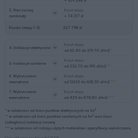
+ 309 288 zł
3. Stan surowy
Koszt etapu
zamknięty
+ 74 217 zł
Razem (etapy 1-3):
527 798 zł
Koszt etapu
4. Instalacje elektryczne
od 62,40 do 219,70 zł/m2
*
Koszt etapu
5. Instalacje sanitarne
od 232,70 do 910 zł/m2
**
6. Wykończenie
Koszt etapu
zewnętrzne
od 126,10 do 638,30 zł/m2
***
7. Wykończenie
Koszt etapu
wewnętrzne
od 429 do 878,80 zł/m2
***
2
*
w zależności od ilości punktów elektrycznych na 1m
2
**
w zależności od ilości punktów sanitarnych na 1m
oraz ilości
(odległości) instalacji rurowej
***
w zależności od rodzaju użytych meteriałów i specyfikacji wykończenia
Ceny aktualne na: II kwartał 2026