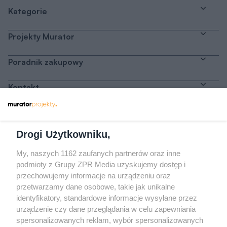
Kategorie
Projekty Murator
Poradnik zakupowy
Kontakt
Dołącz do nas
Drogi Użytkowniku,
My, naszych 1162 zaufanych partnerów oraz inne
podmioty z Grupy ZPR Media uzyskujemy dostęp i
przechowujemy informacje na urządzeniu oraz
Odwiedź grupę na Facebooku
przetwarzamy dane osobowe, takie jak unikalne
Gdybym budował drugi raz - mądry Polak
identyfikatory, standardowe informacje wysyłane przez
przed budową
urządzenie czy dane przeglądania w celu zapewniania
spersonalizowanych reklam, wybór spersonalizowanych
Forum Muratora