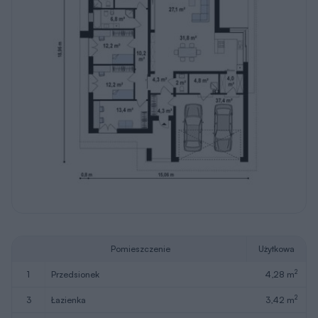
Pomieszczenie
Użytkowa
2
1
przedsionek
4,28 m
2
3
łazienka
3,42 m