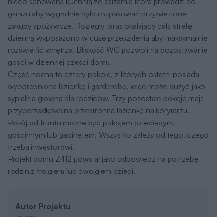
nieco schowana kuchnią ze spiżarnia która prowadzi do
garażu aby wygodnie było rozpakować przywiezione
zakupy spożywcze. Rozległy taras okalający całą strefę
dzienną wyposażono w duże przeszklenia aby maksymalnie
rozświetlić wnętrza. Bliskość WC pozwoli na pozostawanie
gości w dziennej części domu.
Część nocna to cztery pokoje, z których ostatni posiada
wyodrębnioną łazienkę i garderobę, więc może służyć jako
sypialnia główna dla rodziców. Trzy pozostałe pokoje mają
przyporządkowana przestronną łazienkę na korytarzu.
Pokój od frontu możne być pokojem dziecięcym,
gościnnym lub gabinetem. Wszystko zależy od tego, czego
trzeba inwestorowi.
Projekt domu Z412 powstał jako odpowiedź na potrzebę
rodzin z trojgiem lub dwojgiem dzieci.
Autor Projektu