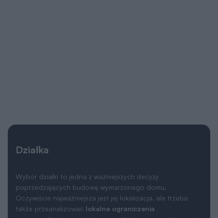
Działka
Wybór działki to jedna z ważniejszych decyzji
poprzedzających budowę wymarzonego domu.
Oczywiście najważniejsza jest jej lokalizacja, ale trzeba
także przeanalizować
lokalne ograniczenia