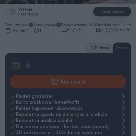
Wersja
Zobacz podobne
lustrzana
Pow. użytkowa
Kondygnacje
Pokoje
Łazienki i WC
Garaż
Min. szer. i dł. dzia
2
5
3
2
23,06 x 26,9
147,75
m
1
Budowa
Projekt
Kup projekt
Pakiet gratisów
Karta zniżkowa HomeProfit
Pakiet kuponów rabatowych
Bezpłatna zgoda na zmiany w projekcie
Bezpłatna analiza działki
Darmowa dostawa - kurier, paczkomaty
30 dni na zwrot, 365 dni na wymianę