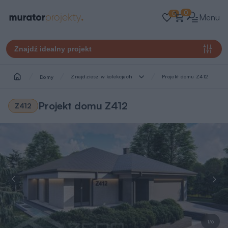
0
0
Menu
Znajdź idealny projekt
Znajdziesz w kolekcjach
Projekt domu Z412
Domy
Projekt domu Z412
Z412
1/6