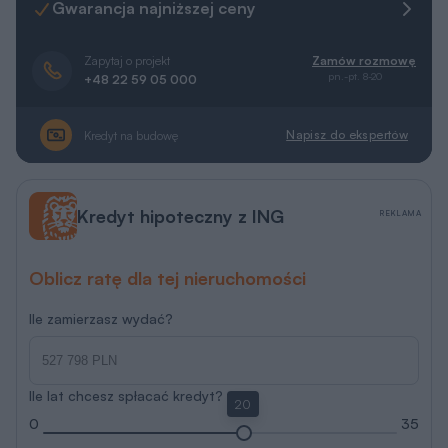
Gwarancja najniższej ceny
Zapytaj o projekt
Zamów rozmowę
pn.-pt. 8-20
+48 22 59 05 000
Napisz do ekspertów
Kredyt na budowę
Kredyt hipoteczny z ING
REKLAMA
Oblicz ratę dla tej nieruchomości
Ile zamierzasz wydać?
Ile lat chcesz spłacać kredyt?
20
0
35