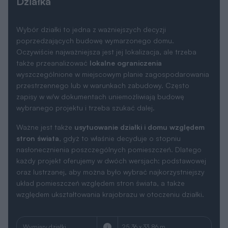
Działka
Wybór działki to jedna z ważniejszych decyzji
poprzedzających budowę wymarzonego domu.
Oczywiście najważniejsza jest jej lokalizacja, ale trzeba
także przeanalizować
lokalne ograniczenia
wyszczególnione w miejscowym planie zagospodarowania
przestrzennego lub w warunkach zabudowy. Często
zapisy w w/w dokumentach uniemożliwiają budowę
wybranego projektu i trzeba szukać dalej.
Ważne jest także
usytuowanie działki i domu względem
stron świata
, gdyż to właśnie decyduje o stopniu
nasłonecznienia poszczególnych pomieszczeń. Dlatego
każdy projekt oferujemy w dwóch wersjach: podstawowej
oraz lustrzanej, aby można było wybrać najkorzystniejszy
układ pomieszczeń względem stron świata, a także
względem ukształtowania krajobrazu w otoczeniu działki.
Wymiary działki
25.36 x 33.86 m