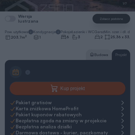
1/7
Wersja
Zobacz podobne
lustrzana
Pow. użytkowa
Kondygnacje
Pokoje
Łazienki i WC
Garaż
Min. szer. i dł. dzia
2
6
3
2
25,36 x 33,86
203,7
m
1
Budowa
Projekt
Kup projekt
Pakiet gratisów
Karta zniżkowa HomeProfit
Pakiet kuponów rabatowych
Bezpłatna zgoda na zmiany w projekcie
Bezpłatna analiza działki
Darmowa dostawa - kurier, paczkomaty