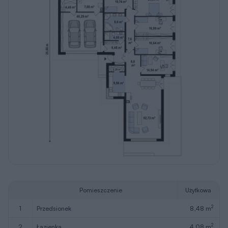
Pomieszczenie
Użytkowa
2
1
przedsionek
8,48 m
2
2
łazienka
4,08 m