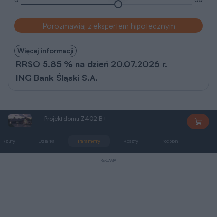
Porozmawiaj z ekspertem hipotecznym
Więcej informacji
RRSO 5.85 % na dzień 20.07.2026 r.
ING Bank Śląski S.A.
Projekt domu Z402 B+
Z402B+
Rzuty
Działka
Parametry
Koszty
Podobne
Zmia
REKLAMA