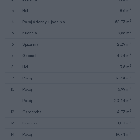
2
3
hol
8,6 m
2
4
pokój dzienny + jadalnia
52,73 m
2
5
kuchnia
9,56 m
2
6
spiżarnia
2,29 m
2
7
gabinet
14,94 m
2
8
hol
7,6 m
2
9
pokój
16,64 m
2
10
pokój
16,99 m
2
11
pokój
20,64 m
2
12
garderoba
4,73 m
2
13
łazienka
8,08 m
2
14
pokój
19,74 m