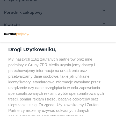
Poradnik zakupowy
Kontakt
Dołącz do nas
Drogi Użytkowniku,
My, naszych 1162 zaufanych partnerów oraz inne
podmioty z Grupy ZPR Media uzyskujemy dostęp i
przechowujemy informacje na urządzeniu oraz
Odwiedź grupę na Facebooku
przetwarzamy dane osobowe, takie jak unikalne
Gdybym budował drugi raz - mądry Polak
identyfikatory, standardowe informacje wysyłane przez
przed budową
urządzenie czy dane przeglądania w celu zapewniania
spersonalizowanych reklam, wybór spersonalizowanych
Forum Muratora
treści, pomiar reklam i treści, badanie odbiorców oraz
ulepszanie usług. Za zgodą Użytkownika my i Zaufani
Partnerzy możemy używać dokładnych danych
geolokalizacyjnych oraz aktywnie skanować