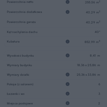
Powierzchnia netto
2
255,56 m
Powierzchnia dodatkowa
2
40,29 m
Powierzchnia garażu
2
40,29 m
Kąt nachylenia dachu
40°
Kubatura
3
852,99 m
Wysokość budynku
8,41 m
Wymiary budynku
18,36 x 25,86 m
Wymiary działki
25,36 x 33,86 m
Pokoje (z salonem)
6
Łazienki i wc
3
Miejsca postojowe
2