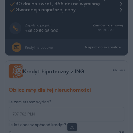
30 dni na zwrot, 365 dni na wymianę
Gwarancja najniższej ceny
Zapytaj o projekt
Zamów rozmowę
pn.-pt. 8-20
+48 22 59 05 000
Napisz do ekspertów
Kredyt na budowę
Kredyt hipoteczny z ING
REKLAMA
Oblicz ratę dla tej nieruchomości
Ile zamierzasz wydać?
Ile lat chcesz spłacać kredyt?
20
0
35