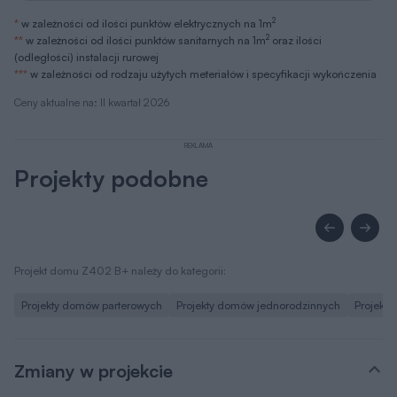
2
*
w zależności od ilości punktów elektrycznych na 1m
2
**
w zależności od ilości punktów sanitarnych na 1m
oraz ilości
(odległości) instalacji rurowej
***
w zależności od rodzaju użytych meteriałów i specyfikacji wykończenia
Ceny aktualne na: II kwartał 2026
REKLAMA
Projekty podobne
Projekt domu Z402 B+ należy do kategorii:
Projekty domów parterowych
Projekty domów jednorodzinnych
Projekt
Zmiany w projekcie