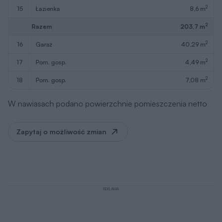
2
15
łazienka
8,6 m
2
Razem
203,7 m
2
16
garaż
40,29 m
2
17
pom. gosp.
4,49 m
2
18
pom. gosp.
7,08 m
W nawiasach podano powierzchnie pomieszczenia netto
Zapytaj o możliwość zmian
REKLAMA