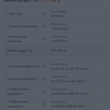
Razem (etapy 1-3):
707 762 zł
Koszt etapu
1. Stan zero
191 684 zł
Koszt etapu
2. Stan surowy otwarty
+ 416 206 zł
3. Stan surowy
Koszt etapu
zamknięty
+ 99 873 zł
Razem (etapy 1-3):
707 762 zł
Koszt etapu
4. Instalacje elektryczne
od 62,40 do 219,70 zł/m2
*
Koszt etapu
5. Instalacje sanitarne
od 232,70 do 910 zł/m2
**
6. Wykończenie
Koszt etapu
zewnętrzne
od 126,10 do 638,30 zł/m2
***
7. Wykończenie
Koszt etapu
wewnętrzne
od 429 do 878,80 zł/m2
***