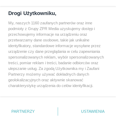
Dołącz do nas
Drogi Użytkowniku,
My, naszych 1160 zaufanych partnerów oraz inne
podmioty z Grupy ZPR Media uzyskujemy dostęp i
przechowujemy informacje na urządzeniu oraz
Odwiedź grupę na Facebooku
przetwarzamy dane osobowe, takie jak unikalne
Gdybym budował drugi raz - mądry Polak
identyfikatory, standardowe informacje wysyłane przez
przed budową
urządzenie czy dane przeglądania w celu zapewniania
spersonalizowanych reklam, wybór spersonalizowanych
Forum Muratora
treści, pomiar reklam i treści, badanie odbiorców oraz
ulepszanie usług. Za zgodą Użytkownika my i Zaufani
Partnerzy możemy używać dokładnych danych
geolokalizacyjnych oraz aktywnie skanować
charakterystykę urządzenia do celów identyfikacji.
Ponieważ cenimy Twoją prywatność, prosimy o zgodę na
korzystanie z tych technologii poprzez kliknięcie
„Akceptuję”. Zgoda jest dobrowolna i zawsze możesz ją
zmienić/wycofać klikając przycisk ustawień prywatności
PARTNERZY
USTAWIENIA
znajdujący się w lewym dolnym rogu strony
. Niektóre