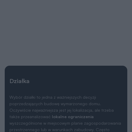
Działka
Wybór działki to jedna z ważniejszych decyzji
poprzedzających budowę wymarzonego domu.
Oczywiście najważniejsza jest jej lokalizacja, ale trzeba
także przeanalizować
lokalne ograniczenia
wyszczególnione w miejscowym planie zagospodarowania
przestrzennego lub w warunkach zabudowy. Często