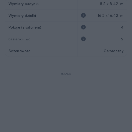
Wymiary budynku
8,2 x 8,42 m
Wymiary działki
16,2 x 16,42 m
Pokoje (z salonem)
4
Łazienki i wc
2
Sezonowość
Całoroczny
REKLAMA