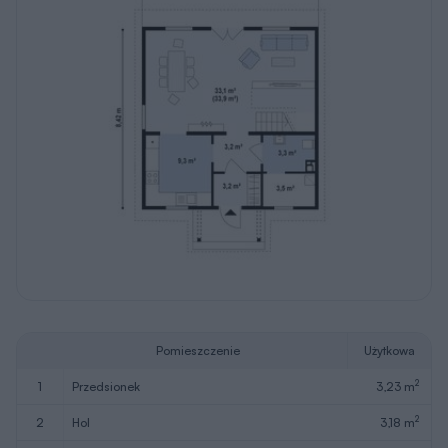
Pomieszczenie
Użytkowa
2
1
przedsionek
3,23 m
2
2
hol
3,18 m