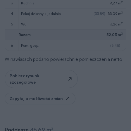
2
3
kuchnia
9,27 m
2
4
pokój dzienny + jadalnia
(33,89)
33,09 m
2
5
wc
3,26 m
2
Razem
52,03 m
6
pom. gosp.
(3,45)
W nawiasach podano powierzchnie pomieszczenia netto
Pobierz rysunki
szczegółowe
Zapytaj o możliwość zmian
Poddasze
36,69 m
2