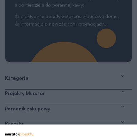
a co niedziela do porannej kawy:
👍 praktyczne porady związane z budową domu,
👍 informacje o nowościach i promocjach.
Kategorie
Projekty Murator
Poradnik zakupowy
Kontakt