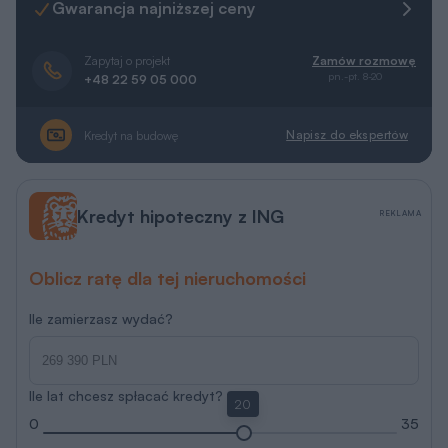
Gwarancja najniższej ceny
Zapytaj o projekt
Zamów rozmowę
pn.-pt. 8-20
+48 22 59 05 000
Napisz do ekspertów
Kredyt na budowę
Kredyt hipoteczny z ING
REKLAMA
Oblicz ratę dla tej nieruchomości
Ile zamierzasz wydać?
Ile lat chcesz spłacać kredyt?
20
0
35