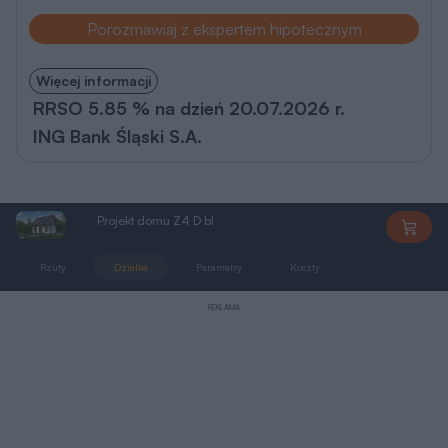
Porozmawiaj z ekspertem hipotecznym
Więcej informacji
RRSO 5.85 % na dzień 20.07.2026 r.
ING Bank Śląski S.A.
Projekt domu Z4 D bl
Z4Dbl
Rzuty
Działka
Parametry
Koszty
Podobne
REKLAMA