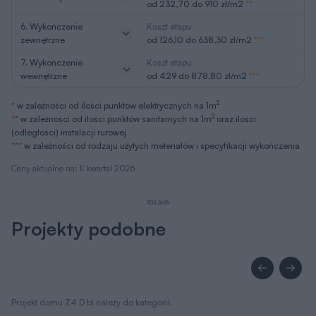
od 232,70 do 910 zł/m2
**
6. Wykończenie
Koszt etapu
zewnętrzne
od 126,10 do 638,30 zł/m2
***
7. Wykończenie
Koszt etapu
wewnętrzne
od 429 do 878,80 zł/m2
***
2
*
w zależności od ilości punktów elektrycznych na 1m
2
**
w zależności od ilości punktów sanitarnych na 1m
oraz ilości
(odległości) instalacji rurowej
***
w zależności od rodzaju użytych meteriałów i specyfikacji wykończenia
Ceny aktualne na: II kwartał 2026
REKLAMA
Projekty podobne
Projekt domu Z4 D bl należy do kategorii: