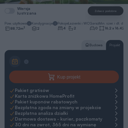
Wersja
Zobacz podobne
lustrzana
Pow. użytkowa
Kondygnacje
Pokoje
Łazienki i WC
Garaż
Min. szer. i dł. dzia
2
4
2
0
16,2 x 16,42
m
88,72
m
2
Budowa
Projekt
Kup projekt
Pakiet gratisów
Karta zniżkowa HomeProfit
Pakiet kuponów rabatowych
Bezpłatna zgoda na zmiany w projekcie
Bezpłatna analiza działki
Darmowa dostawa - kurier, paczkomaty
30 dni na zwrot, 365 dni na wymianę