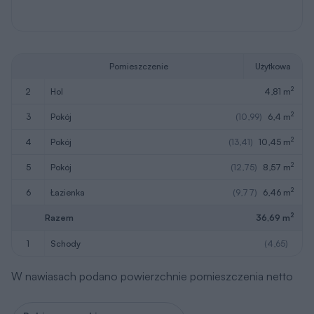
Pomieszczenie
Użytkowa
2
2
hol
4,81 m
2
3
pokój
(10,99)
6,4 m
2
4
pokój
(13,41)
10,45 m
2
5
pokój
(12,75)
8,57 m
2
6
łazienka
(9,77)
6,46 m
2
Razem
36,69 m
1
schody
(4,65)
W nawiasach podano powierzchnie pomieszczenia netto