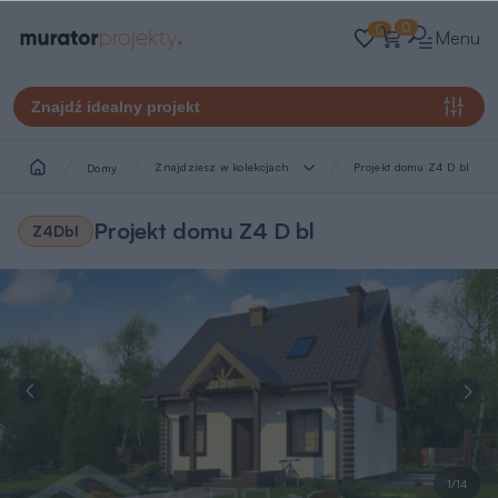
0
0
Menu
Znajdź idealny projekt
Znajdziesz w kolekcjach
Projekt domu Z4 D bl
Domy
Projekt domu Z4 D bl
Z4Dbl
1/14