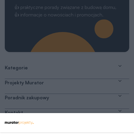
👍 praktyczne porady związane z budową domu,
👍 informacje o nowościach i promocjach.
Kategorie
Projekty Murator
Poradnik zakupowy
Kontakt