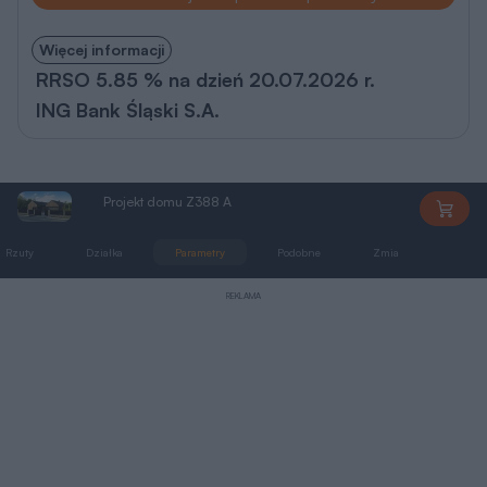
Więcej informacji
RRSO 5.85 % na dzień 20.07.2026 r.
ING Bank Śląski S.A.
Projekt domu Z388 A
Z388A
Rzuty
Działka
Parametry
Podobne
Zmiany
Dok
REKLAMA