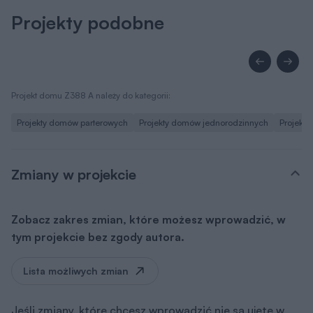
Projekty podobne
Projekt domu Z388 A należy do kategorii:
Projekty domów parterowych
Projekty domów jednorodzinnych
Projekty
Zmiany w projekcie
Zobacz zakres zmian, które możesz wprowadzić, w
tym projekcie bez zgody autora.
Lista możliwych zmian
Jeśli zmiany, które chcesz wprowadzić nie są ujęte w