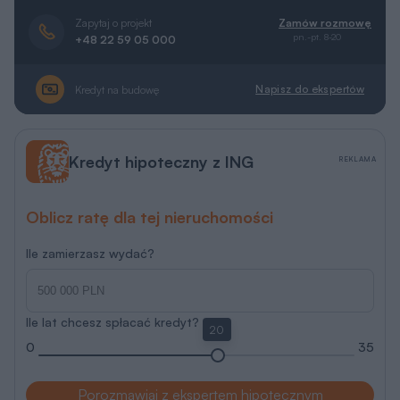
Zapytaj o projekt
Zamów rozmowę
pn.-pt. 8-20
+48 22 59 05 000
Napisz do ekspertów
Kredyt na budowę
Kredyt hipoteczny z ING
REKLAMA
Oblicz ratę dla tej nieruchomości
Ile zamierzasz wydać?
Ile lat chcesz spłacać kredyt?
20
0
35
Porozmawiaj z ekspertem hipotecznym