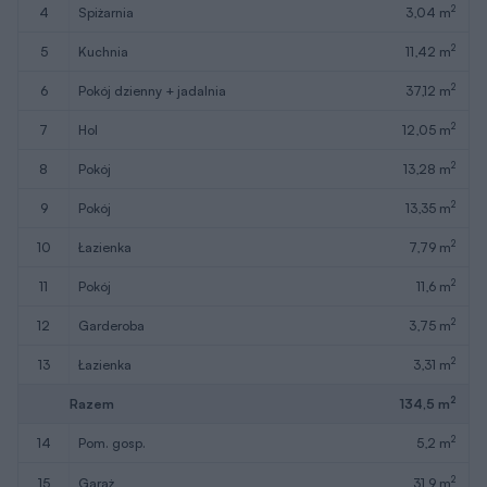
2
4
spiżarnia
3,04 m
2
5
kuchnia
11,42 m
2
6
pokój dzienny + jadalnia
37,12 m
2
7
hol
12,05 m
2
8
pokój
13,28 m
2
9
pokój
13,35 m
2
10
łazienka
7,79 m
2
11
pokój
11,6 m
2
12
garderoba
3,75 m
2
13
łazienka
3,31 m
2
Razem
134,5 m
2
14
pom. gosp.
5,2 m
2
15
garaż
31,9 m