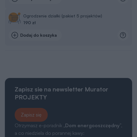
Ogrodzenie działki (pakiet 5 projektów)
190 zł
Dodaj do koszyka
Zapisz sie na newsletter Murator
PROJEKTY
Zapisz się
Otrzymasz e-poradnik „
Dom energooszczędny
”,
a co niedziela do porannej kawy: