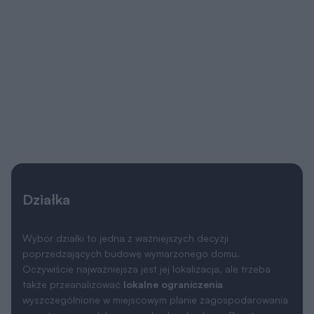
Działka
Wybór działki to jedna z ważniejszych decyzji
poprzedzających budowę wymarzonego domu.
Oczywiście najważniejsza jest jej lokalizacja, ale trzeba
także przeanalizować
lokalne ograniczenia
wyszczególnione w miejscowym planie zagospodarowania