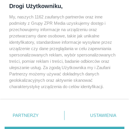
Dołącz do nas
Drogi Użytkowniku,
My, naszych 1162 zaufanych partnerów oraz inne
podmioty z Grupy ZPR Media uzyskujemy dostęp i
przechowujemy informacje na urządzeniu oraz
Odwiedź grupę na Facebooku
przetwarzamy dane osobowe, takie jak unikalne
Gdybym budował drugi raz - mądry Polak
identyfikatory, standardowe informacje wysyłane przez
przed budową
urządzenie czy dane przeglądania w celu zapewniania
spersonalizowanych reklam, wybór spersonalizowanych
Forum Muratora
treści, pomiar reklam i treści, badanie odbiorców oraz
ulepszanie usług. Za zgodą Użytkownika my i Zaufani
Partnerzy możemy używać dokładnych danych
geolokalizacyjnych oraz aktywnie skanować
charakterystykę urządzenia do celów identyfikacji.
Ponieważ cenimy Twoją prywatność, prosimy o zgodę na
korzystanie z tych technologii poprzez kliknięcie
„Akceptuję”. Zgoda jest dobrowolna i zawsze możesz ją
zmienić/wycofać klikając przycisk ustawień prywatności
PARTNERZY
USTAWIENIA
znajdujący się w lewym dolnym rogu strony
. Niektóre
rodzaje przetwarzania danych nie wymagają zgody