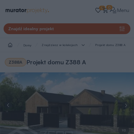
0
0
Menu
Znajdź idealny projekt
Znajdziesz w kolekcjach
Projekt domu Z388 A
Domy
Projekt domu Z388 A
Z388A
1/2