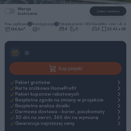
Wersja
Zobacz podobne
lustrzana
Pow. użytkowa
Kondygnacje
Pokoje
Łazienki i WC
Garaż
Min. szer. i dł. dzia
2
4
3
2
22,42 x 28,4
134,5
m
1
Kup projekt
Pakiet gratisów
Karta zniżkowa HomeProfit
Pakiet kuponów rabatowych
Bezpłatna zgoda na zmiany w projekcie
Bezpłatna analiza działki
Darmowa dostawa - kurier, paczkomaty
30 dni na zwrot, 365 dni na wymianę
Gwarancja najniższej ceny