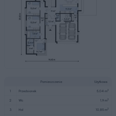
Pomieszczenie
Użytkowa
2
1
przedsionek
5,04 m
2
2
wc
1,9 m
2
3
hol
10,85 m