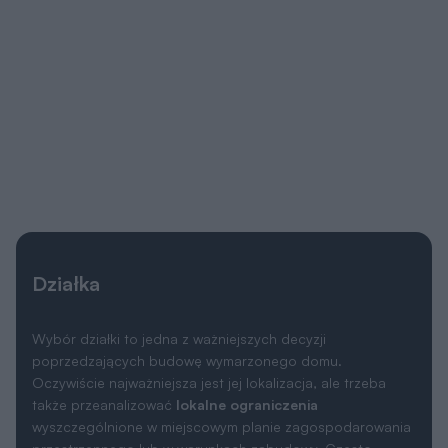
Działka
Wybór działki to jedna z ważniejszych decyzji
poprzedzających budowę wymarzonego domu.
Oczywiście najważniejsza jest jej lokalizacja, ale trzeba
także przeanalizować
lokalne ograniczenia
wyszczególnione w miejscowym planie zagospodarowania