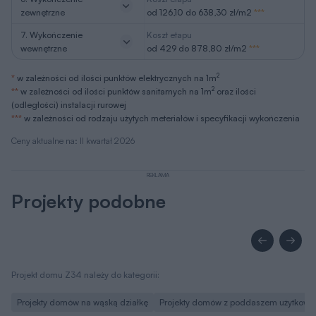
zewnętrzne
od 126,10 do 638,30 zł/m2
***
7. Wykończenie
Koszt etapu
wewnętrzne
od 429 do 878,80 zł/m2
***
2
*
w zależności od ilości punktów elektrycznych na 1m
2
**
w zależności od ilości punktów sanitarnych na 1m
oraz ilości
(odległości) instalacji rurowej
***
w zależności od rodzaju użytych meteriałów i specyfikacji wykończenia
Ceny aktualne na: II kwartał 2026
REKLAMA
Projekty podobne
Projekt domu Z34 należy do kategorii:
Projekty domów na wąską działkę
Projekty domów z poddaszem użytkow