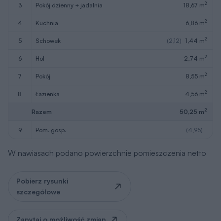
2
3
pokój dzienny + jadalnia
18,67 m
2
4
kuchnia
6,86 m
2
5
schowek
(2,12)
1,44 m
2
6
hol
2,74 m
2
7
pokój
8,55 m
2
8
łazienka
4,56 m
2
Razem
50,25 m
9
pom. gosp.
(4,95)
W nawiasach podano powierzchnie pomieszczenia netto
Pobierz rysunki
szczegółowe
Zapytaj o możliwość zmian