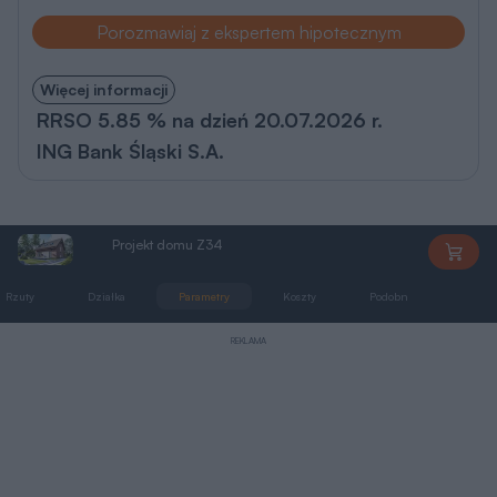
Porozmawiaj z ekspertem hipotecznym
Więcej informacji
RRSO 5.85 % na dzień 20.07.2026 r.
ING Bank Śląski S.A.
Projekt domu Z34
Z34
Rzuty
Działka
Parametry
Koszty
Podobne
Zmia
REKLAMA