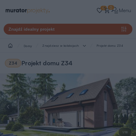
0
0
Menu
Znajdź idealny projekt
Znajdziesz w kolekcjach
Projekt domu Z34
Domy
Projekt domu Z34
Z34
1/18