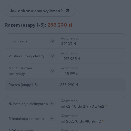
Jak dokonujemy wyliczeń?
Razem (etapy 1-3):
258 290 zł
Koszt etapu
1. Stan zero
49 107 zł
Koszt etapu
2. Stan surowy otwarty
+ 163 985 zł
3. Stan surowy
Koszt etapu
zamknięty
+ 45 199 zł
Razem (etapy 1-3):
258 290 zł
Koszt etapu
4. Instalacje elektryczne
od 62,40 do 219,70 zł/m2
*
Koszt etapu
5. Instalacje sanitarne
od 232,70 do 910 zł/m2
**
6. Wykończenie
Koszt etapu