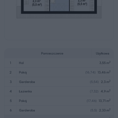
Pomieszczenie
Użytkowa
2
1
hol
3,55 m
2
2
pokój
(16,74)
13,46 m
2
3
garderoba
(5,54)
2,3 m
2
4
łazienka
(7,32)
4,9 m
2
5
pokój
(17,46)
13,71 m
2
6
garderoba
(5,5)
2,33 m