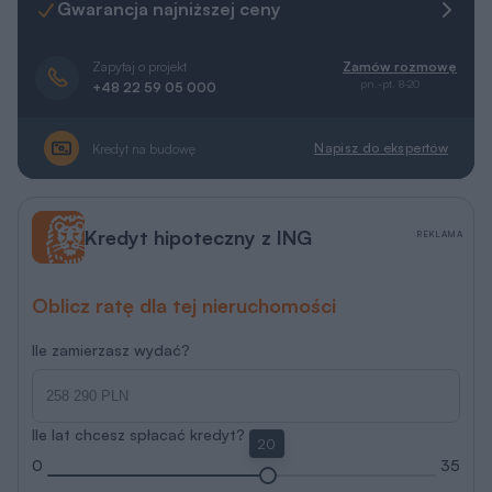
Gwarancja najniższej ceny
Zapytaj o projekt
Zamów rozmowę
pn.-pt. 8-20
+48 22 59 05 000
Napisz do ekspertów
Kredyt na budowę
Kredyt hipoteczny z ING
REKLAMA
Oblicz ratę dla tej nieruchomości
Ile zamierzasz wydać?
Ile lat chcesz spłacać kredyt?
20
0
35