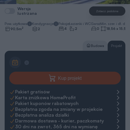
Wersja
Zobacz podobne
lustrzana
Pow. użytkowa
Kondygnacje
Pokoje
Łazienki i WC
Garaż
Min. szer. i dł. dzia
2
4
2
0
18,56 x 15,56
90,5
m
2
Budowa
Projekt
Kup projekt
Pakiet gratisów
Karta zniżkowa HomeProfit
Pakiet kuponów rabatowych
Bezpłatna zgoda na zmiany w projekcie
Bezpłatna analiza działki
Darmowa dostawa - kurier, paczkomaty
30 dni na zwrot, 365 dni na wymianę