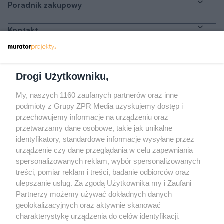
Poradnik zakupowy
Kontakt
Dołącz do nas
Drogi Użytkowniku,
My, naszych 1160 zaufanych partnerów oraz inne
podmioty z Grupy ZPR Media uzyskujemy dostęp i
przechowujemy informacje na urządzeniu oraz
Odwiedź grupę na Facebooku
przetwarzamy dane osobowe, takie jak unikalne
Gdybym budował drugi raz - mądry Polak
identyfikatory, standardowe informacje wysyłane przez
przed budową
urządzenie czy dane przeglądania w celu zapewniania
spersonalizowanych reklam, wybór spersonalizowanych
Forum Muratora
treści, pomiar reklam i treści, badanie odbiorców oraz
ulepszanie usług. Za zgodą Użytkownika my i Zaufani
Partnerzy możemy używać dokładnych danych
geolokalizacyjnych oraz aktywnie skanować
charakterystykę urządzenia do celów identyfikacji.