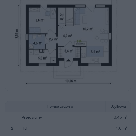
Pomieszczenie
Użytkowa
2
1
przedsionek
3,43 m
2
2
hol
4,0 m