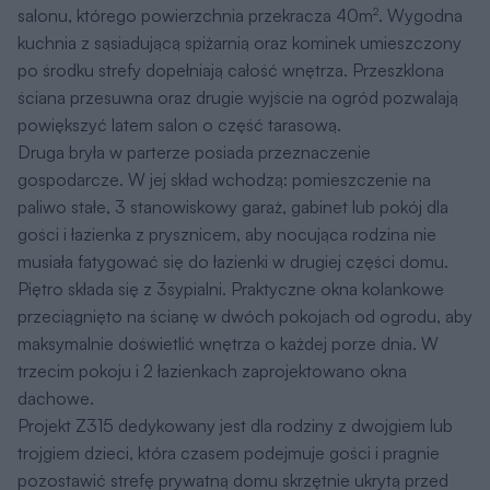
salonu, którego powierzchnia przekracza 40m
. Wygodna
2
kuchnia z sąsiadującą spiżarnią oraz kominek umieszczony
po środku strefy dopełniają całość wnętrza. Przeszklona
ściana przesuwna oraz drugie wyjście na ogród pozwalają
powiększyć latem salon o część tarasową.
Druga bryła w parterze posiada przeznaczenie
gospodarcze. W jej skład wchodzą: pomieszczenie na
paliwo stałe, 3 stanowiskowy garaż, gabinet lub pokój dla
gości i łazienka z prysznicem, aby nocująca rodzina nie
musiała fatygować się do łazienki w drugiej części domu.
Piętro składa się z 3sypialni. Praktyczne okna kolankowe
przeciągnięto na ścianę w dwóch pokojach od ogrodu, aby
maksymalnie doświetlić wnętrza o każdej porze dnia. W
trzecim pokoju i 2 łazienkach zaprojektowano okna
dachowe.
Projekt Z315 dedykowany jest dla rodziny z dwojgiem lub
trojgiem dzieci, która czasem podejmuje gości i pragnie
pozostawić strefę prywatną domu skrzętnie ukrytą przed