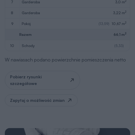
2
7
garderoba
3,0 m
2
8
garderoba
3,22 m
2
9
pokój
(13,59)
10,67 m
2
Razem
66,1 m
10
schody
(5,33)
W nawiasach podano powierzchnie pomieszczenia netto
Pobierz rysunki
szczegółowe
Zapytaj o możliwość zmian