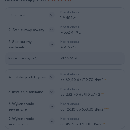
Koszt etapu
1. Stan zero
119 455 zł
Koszt etapu
2. Stan surowy otwarty
+ 332 449 zł
3. Stan surowy
Koszt etapu
zamknięty
+ 91 632 zł
Razem (etapy 1-3):
543 534 zł
Koszt etapu
4. Instalacje elektryczne
od 62,40 do 219,70 zł/m2
*
Koszt etapu
5. Instalacje sanitarne
od 232,70 do 910 zł/m2
**
6. Wykończenie
Koszt etapu
zewnętrzne
od 126,10 do 638,30 zł/m2
***
7. Wykończenie
Koszt etapu
wewnętrzne
od 429 do 878,80 zł/m2
***