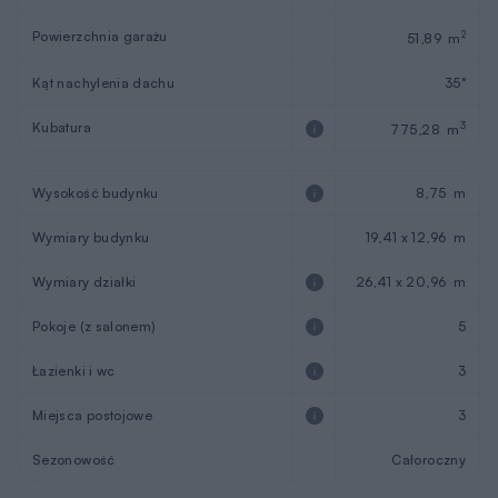
Powierzchnia garażu
2
51,89 m
Kąt nachylenia dachu
35°
Kubatura
3
775,28 m
Wysokość budynku
8,75 m
Wymiary budynku
19,41 x 12,96 m
Wymiary działki
26,41 x 20,96 m
Pokoje (z salonem)
5
Łazienki i wc
3
Miejsca postojowe
3
Sezonowość
Całoroczny