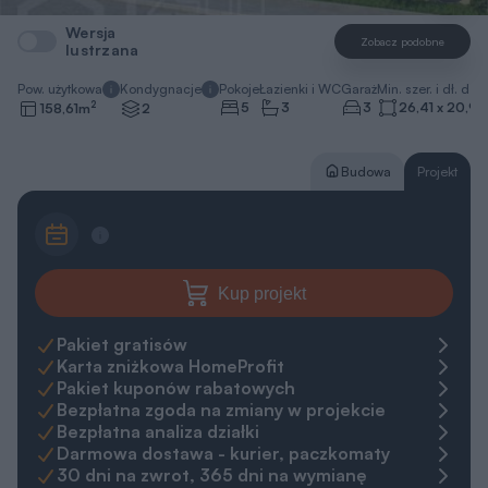
Wersja
Zobacz podobne
lustrzana
Pow. użytkowa
Kondygnacje
Pokoje
Łazienki i WC
Garaż
Min. szer. i dł. dzia
2
5
3
3
26,41 x 20,96
158,61
m
2
Budowa
Projekt
Kup projekt
Pakiet gratisów
Karta zniżkowa HomeProfit
Pakiet kuponów rabatowych
Bezpłatna zgoda na zmiany w projekcie
Bezpłatna analiza działki
Darmowa dostawa - kurier, paczkomaty
30 dni na zwrot, 365 dni na wymianę