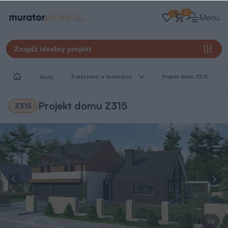
0
0
Menu
Znajdź idealny projekt
Znajdziesz w kolekcjach
Projekt domu Z315
Domy
Projekt domu Z315
Z315
1/8