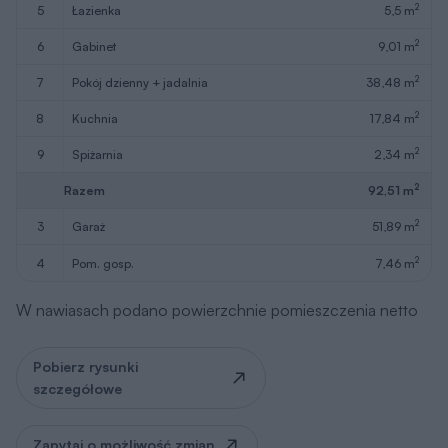
2
5
łazienka
5,5 m
2
6
gabinet
9,01 m
2
7
pokój dzienny + jadalnia
38,48 m
2
8
kuchnia
17,84 m
2
9
spiżarnia
2,34 m
2
Razem
92,51 m
2
3
garaż
51,89 m
2
4
pom. gosp.
7,46 m
W nawiasach podano powierzchnie pomieszczenia netto
Pobierz rysunki
szczegółowe
Zapytaj o możliwość zmian