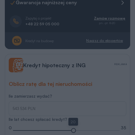
Gwarancja najniższej ceny
Zapytaj o projekt
Zamów rozmowę
pn.-pt. 8-20
+48 22 59 05 000
Napisz do ekspertów
Kredyt na budowę
Kredyt hipoteczny z ING
REKLAMA
Oblicz ratę dla tej nieruchomości
Ile zamierzasz wydać?
Ile lat chcesz spłacać kredyt?
20
0
35