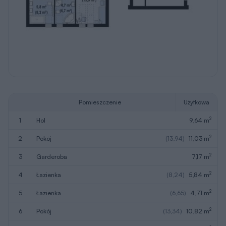
Pomieszczenie
Użytkowa
2
1
hol
9,64 m
2
2
pokój
(13,94)
11,03 m
2
3
garderoba
7,17 m
2
4
łazienka
(8,24)
5,84 m
2
5
łazienka
(6,65)
4,71 m
2
6
pokój
(13,34)
10,82 m