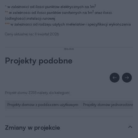
2
*
w zależności od ilości punktów elektrycznych na 1m
2
**
w zależności od ilości punktów sanitarnych na 1m
oraz ilości
(odległości) instalacji rurowej
***
w zależności od rodzaju użytych meteriałów i specyfikacji wykończenia
Ceny aktualne na: II kwartał 2026
REKLAMA
Projekty podobne
Projekt domu Z315 należy do kategorii:
Projekty domów z poddaszem użytkowym
Projekty domów jednorodzinny
Zmiany w projekcie