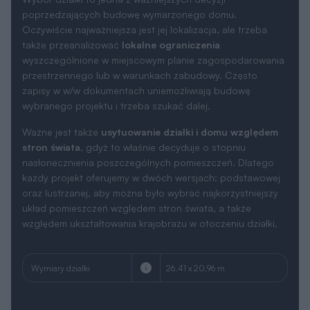
poprzedzających budowę wymarzonego domu.
Oczywiście najważniejsza jest jej lokalizacja, ale trzeba
także przeanalizować
lokalne ograniczenia
wyszczególnione w miejscowym planie zagospodarowania
przestrzennego lub w warunkach zabudowy. Często
zapisy w w/w dokumentach uniemożliwiają budowę
wybranego projektu i trzeba szukać dalej.
Ważne jest także
usytuowanie działki i domu względem
stron świata
, gdyż to właśnie decyduje o stopniu
nasłonecznienia poszczególnych pomieszczeń. Dlatego
każdy projekt oferujemy w dwóch wersjach: podstawowej
oraz lustrzanej, aby można było wybrać najkorzystniejszy
układ pomieszczeń względem stron świata, a także
względem ukształtowania krajobrazu w otoczeniu działki.
Wymiary działki
26.41 x 20.96 m