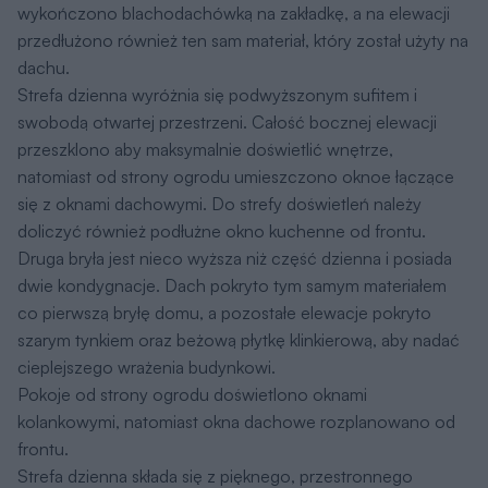
wykończono blachodachówką na zakładkę, a na elewacji
przedłużono również ten sam materiał, który został użyty na
dachu.
Strefa dzienna wyróżnia się podwyższonym sufitem i
swobodą otwartej przestrzeni. Całość bocznej elewacji
przeszklono aby maksymalnie doświetlić wnętrze,
natomiast od strony ogrodu umieszczono oknoe łączące
się z oknami dachowymi. Do strefy doświetleń należy
doliczyć również podłużne okno kuchenne od frontu.
Druga bryła jest nieco wyższa niż część dzienna i posiada
dwie kondygnacje. Dach pokryto tym samym materiałem
co pierwszą bryłę domu, a pozostałe elewacje pokryto
szarym tynkiem oraz beżową płytkę klinkierową, aby nadać
cieplejszego wrażenia budynkowi.
Pokoje od strony ogrodu doświetlono oknami
kolankowymi, natomiast okna dachowe rozplanowano od
frontu.
Strefa dzienna składa się z pięknego, przestronnego