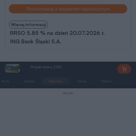
Porozmawiaj z ekspertem hipotecznym
Więcej informacji
RRSO 5.85 % na dzień 20.07.2026 r.
ING Bank Śląski S.A.
Projekt domu Z315
Z315
Rzuty
Działka
Parametry
Koszty
Podobne
Zmia
REKLAMA