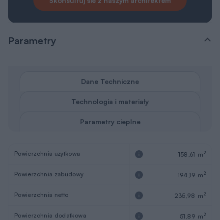
Skonsultuj sie z naszym architektem
Parametry
Dane Techniczne
Technologia i materiały
Parametry cieplne
Powierzchnia użytkowa
2
158,61 m
Powierzchnia zabudowy
2
194,19 m
Powierzchnia netto
2
235,98 m
Powierzchnia dodatkowa
2
51,89 m