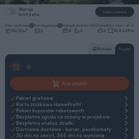
2
4
2
2
15,4 x 23,66
110,01
m
2
Budowa
Projekt
Kup projekt
Pakiet gratisów
Karta zniżkowa HomeProfit
Pakiet kuponów rabatowych
Bezpłatna zgoda na zmiany w projekcie
Bezpłatna analiza działki
Darmowa dostawa - kurier, paczkomaty
30 dni na zwrot, 365 dni na wymianę
Gwarancja najniższej ceny
Zapytaj o projekt
Zamów rozmowę
pn.-pt. 8-20
+48 22 59 05 000