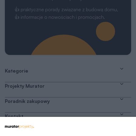
Kategorie
Projekty Murator
Poradnik zakupowy
Kontakt
Dołącz do nas
Drogi Użytkowniku,
My, naszych 1162 zaufanych partnerów oraz inne