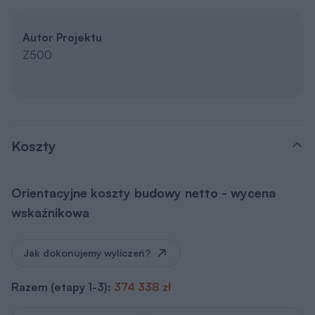
Koszty
Orientacyjne koszty budowy netto - wycena
wskaźnikowa
Jak dokonujemy wyliczeń?
Razem (etapy 1-3):
374 338 zł
Koszt etapu
1. Stan zero
74 168 zł
Koszt etapu
2. Stan surowy otwarty
+ 235 312 zł