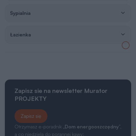
Łazienka
Zapisz sie na newsletter Murator
PROJEKTY
Zapisz się
Otrzymasz e-poradnik „
Dom energooszczędny
”,
a co niedziela do porannej kawy:
👍 praktyczne porady związane z budową domu,
👍 informacje o nowościach i promocjach.