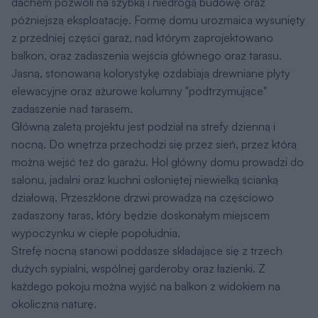
Jasną, stonowaną kolorystykę ozdabiają drewniane płyty
elewacyjne oraz ażurowe kolumny "podtrzymujące"
zadaszenie nad tarasem.
Główną zaletą projektu jest podział na strefy dzienną i
nocną. Do wnętrza przechodzi się przez sień, przez którą
można wejść też do garażu. Hol główny domu prowadzi do
salonu, jadalni oraz kuchni osłoniętej niewielką ścianką
działową. Przeszklone drzwi prowadzą na częściowo
zadaszony taras, który będzie doskonałym miejscem
wypoczynku w ciepłe popołudnia.
Strefę nocną stanowi poddasze składające się z trzech
dużych sypialni, wspólnej garderoby oraz łazienki. Z
każdego pokoju można wyjść na balkon z widokiem na
okoliczną naturę.
Autor Projektu
Z500