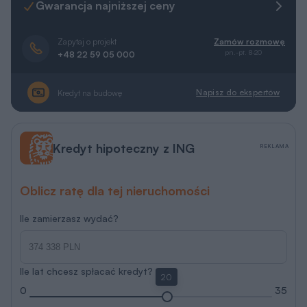
Napisz do ekspertów
Kredyt na budowę
Kredyt hipoteczny z ING
REKLAMA
Oblicz ratę dla tej nieruchomości
Ile zamierzasz wydać?
Ile lat chcesz spłacać kredyt?
20
0
35
Porozmawiaj z ekspertem hipotecznym
Więcej informacji