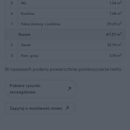
2
Razem
47,37 m
2
2
garaż
32,95 m
2
3
pom. gosp.
3,95 m
W nawiasach podano powierzchnie pomieszczenia netto
Pobierz rysunki
szczegółowe
Zapytaj o możliwość zmian
Poddasze
62,64 m
2
Wersja lustrzana
Wersja lustrzana