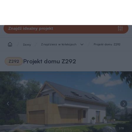
Znajdź idealny projekt
Znajdziesz w kolekcjach
Projekt domu Z292
Domy
Projekt domu Z292
Z292
1/19
Wersja
Zobacz podobne
lustrzana
Pow. użytkowa
Kondygnacje
Pokoje
Łazienki i WC
Garaż
Min. szer. i dł. dzia