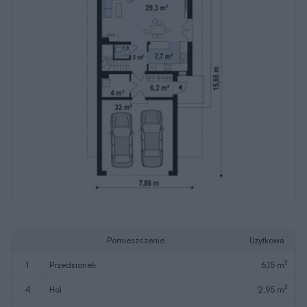
Pomieszczenie
Użytkowa
2
1
przedsionek
6,15 m
2
4
hol
2,95 m
2
5
wc
1,34 m
2
6
kuchnia
7,68 m
2
7
pokój dzienny + jadalnia
29,25 m