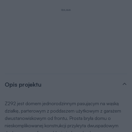
Opis projektu
Z292 jest domem jednorodzinnym pasującym na wąską
działkę, parterowym z poddaszem użytkowym z garażem
dwustanowiskowym od frontu. Prosta bryła domu o
nieskomplikowanej konstrukcji przykryta dwuspadowym
dachem pozwoli na szybką i niedrogą budowę oraz
późniejszą eksploatację. Formę domu urozmaica wysunięty
z przedniej części garaż, nad którym zaprojektowano
balkon, oraz zadaszenia wejścia głównego oraz tarasu.