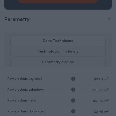
Dane Techniczne
Technologia i materiały
Parametry cieplne
Powierzchnia użytkowa
2
110,01 m
Powierzchnia zabudowy
2
120,57 m
Powierzchnia netto
2
167,03 m
Powierzchnia dodatkowa
2
32,95 m
Powierzchnia garażu
2
32,95 m
Kąt nachylenia dachu
35°