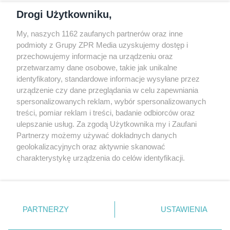
podmioty z Grupy ZPR Media uzyskujemy dostęp i
przechowujemy informacje na urządzeniu oraz
Odwiedź grupę na Facebooku
przetwarzamy dane osobowe, takie jak unikalne
Gdybym budował drugi raz - mądry Polak
identyfikatory, standardowe informacje wysyłane przez
przed budową
urządzenie czy dane przeglądania w celu zapewniania
spersonalizowanych reklam, wybór spersonalizowanych
Forum Muratora
treści, pomiar reklam i treści, badanie odbiorców oraz
ulepszanie usług. Za zgodą Użytkownika my i Zaufani
Partnerzy możemy używać dokładnych danych
geolokalizacyjnych oraz aktywnie skanować
charakterystykę urządzenia do celów identyfikacji.
Ponieważ cenimy Twoją prywatność, prosimy o zgodę na
korzystanie z tych technologii poprzez kliknięcie
„Akceptuję”. Zgoda jest dobrowolna i zawsze możesz ją
zmienić/wycofać klikając przycisk ustawień prywatności
PARTNERZY
USTAWIENIA
znajdujący się w lewym dolnym rogu strony
. Niektóre
rodzaje przetwarzania danych nie wymagają zgody
Akceptuję
użytkownika, ale masz prawo sprzeciwić się takiemu
projekty.muratordom.pl
© 2026
przetwarzaniu. Preferencje będą miały zastosowanie tylko
na tej witrynie.
REKLAMA