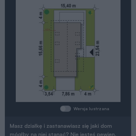
Wersja lustrzana
Masz działkę i zastanawiasz się jaki dom
mógłby na niej stanąć? Nie jesteś pewien,
czy dobrze zinterpretowałeś wszystkie
wskaźniki i zapisy miejscowego planu
zagospodarowania przestrzennego lub