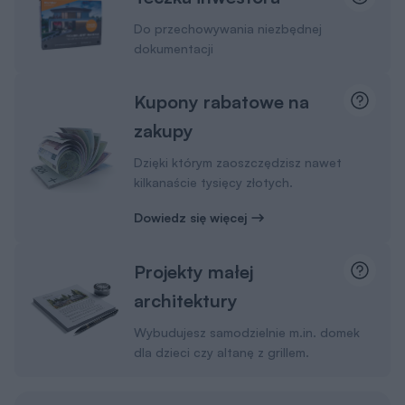
Kupony rabatowe na
zakupy
Dzięki którym zaoszczędzisz nawet
kilkanaście tysięcy złotych.
Dowiedz się więcej
Projekty małej
architektury
Wybudujesz samodzielnie m.in. domek
dla dzieci czy altanę z grillem.
Pamiętaj
Wysyłkę projektu ze wszystkimi dodatkami na
terenie Polski bierzemy na siebie. Ty