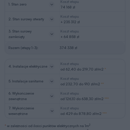
3. Stan surowy
Koszt etapu
zamknięty
+ 64 858 zł
Razem (etapy 1-3):
374 338 zł
Koszt etapu
4. Instalacje elektryczne
od 62,40 do 219,70 zł/m2
*
Koszt etapu
5. Instalacje sanitarne
od 232,70 do 910 zł/m2
**
6. Wykończenie
Koszt etapu
zewnętrzne
od 126,10 do 638,30 zł/m2
***
7. Wykończenie
Koszt etapu
wewnętrzne
od 429 do 878,80 zł/m2
***
2
*
w zależności od ilości punktów elektrycznych na 1m
2
**
w zależności od ilości punktów sanitarnych na 1m
oraz ilości
(odległości) instalacji rurowej
***
w zależności od rodzaju użytych meteriałów i specyfikacji wykończenia
Ceny aktualne na: II kwartał 2026