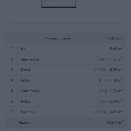
Pomieszczenie
Użytkowa
2
1
hol
5,46 m
2
2
garderoba
(6,84)
5,35 m
2
3
pokój
(18,52)
14,33 m
2
4
pokój
(14,3)
11,48 m
2
5
garderoba
(3,81)
2,72 m
2
6
pokój
(15,6)
12,64 m
2
7
łazienka
(13,78)
10,66 m
2
Razem
62,64 m
8
schody
(4,45)
W nawiasach podano powierzchnie pomieszczenia netto