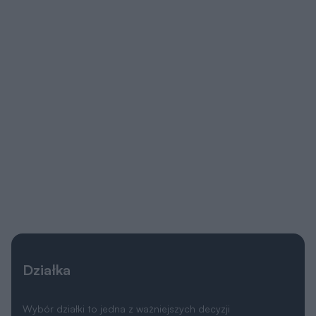
Działka
Wybór działki to jedna z ważniejszych decyzji
poprzedzających budowę wymarzonego domu.
Oczywiście najważniejsza jest jej lokalizacja, ale trzeba
także przeanalizować
lokalne ograniczenia
wyszczególnione w miejscowym planie zagospodarowania