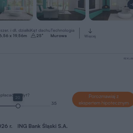
szer. i dł. działki
Kąt dachu
Technologia
6,56 x 19,56
m
25
°
Murowa
Więcej
REKLA
 spłacać kredyt?
Porozmawiaj z
20
ekspertem hipotecznym
35
026 r.
ING Bank Śląski S.A.