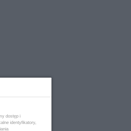
y dostęp i
lne identyfikatory,
iania