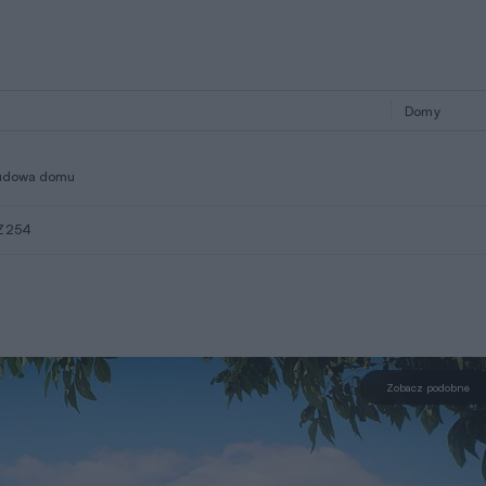
udowa domu
 Z254
Zobacz podobne