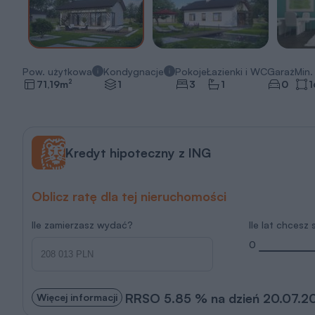
Pow. użytkowa
Kondygnacje
Pokoje
Łazienki i WC
Garaż
Min. 
2
71,19
m
1
3
1
0
1
Kredyt hipoteczny z ING
Oblicz ratę dla tej nieruchomości
Ile zamierzasz wydać?
Ile lat chcesz
0
RRSO 5.85 % na dzień 20.07.2
Więcej informacji