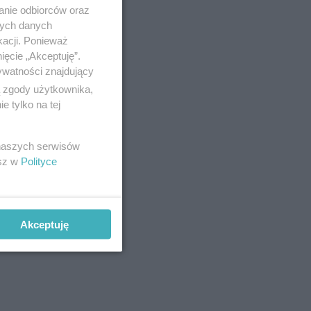
anie odbiorców oraz
nych danych
kacji. Ponieważ
ięcie „Akceptuję”.
ywatności znajdujący
ą zgody użytkownika,
 tylko na tej
 naszych serwisów
esz w
Polityce
Akceptuję