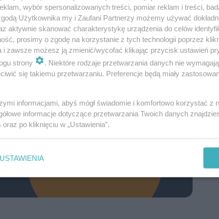
klam, wybór spersonalizowanych treści, pomiar reklam i treści, bad
2
Razem
71,19 m
 zgodą Użytkownika my i Zaufani Partnerzy możemy używać dokład
az aktywnie skanować charakterystykę urządzenia do celów identyfi
2
9
pom. gosp.
5,38 m
ść, prosimy o zgodę na korzystanie z tych technologii poprzez klikn
a i zawsze możesz ją zmienić/wycofać klikając przycisk ustawień pr
W nawiasach podano powierzchnie
ogu strony
. Niektóre rodzaje przetwarzania danych nie wymagaj
pomieszczenia netto
iwić się takiemu przetwarzaniu. Preferencje będą miały zastosowanie
szymi informacjami, abyś mógł świadomie i komfortowo korzystać z
gółowe informacje dotyczące przetwarzania Twoich danych znajdzi
s
oraz po kliknięciu w „Ustawienia”.
Pobierz
 i poszczególnych
USTAWIENIA
projekt spełnia Twoje