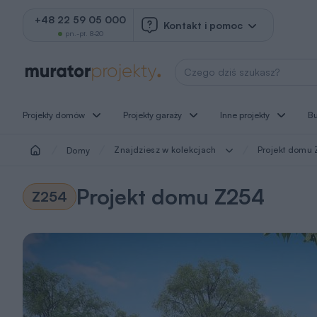
+48 22 59 05 000
Kontakt i pomoc
pn.-pt. 8-20
Wyszukaj projekt
Projekty domów
Projekty garaży
Inne projekty
B
Znajdziesz w kolekcjach
Projekt domu
Domy
Projekt domu Z254
Z254