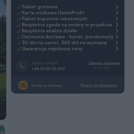
Pakiet gratisów
Karta zniżkowa HomeProfit
Pakiet kuponów rabatowych
Bezpłatna zgoda na zmiany w projekcie
Bezpłatna analiza działki
Darmowa dostawa - kurier, paczkomaty
30 dni na zwrot, 365 dni na wymianę
Gwarancja najniższej ceny
Zapytaj o projekt
Zamów rozmowę
pn.-pt. 8-20
+48 22 59 05 000
Napisz do ekspertów
Kredyt na budowę
a