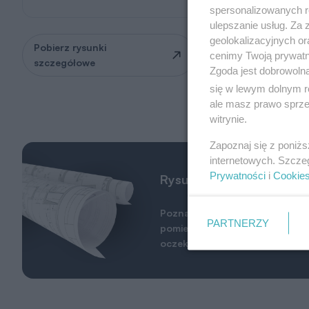
spersonalizowanych re
ulepszanie usług. Za
geolokalizacyjnych or
Pobierz rysunki
Zapytaj o możliwość
cenimy Twoją prywatno
szczegółowe
zmian
Zgoda jest dobrowoln
się w lewym dolnym r
ale masz prawo sprzec
witrynie.
Zapoznaj się z poniż
internetowych. Szcze
Prywatności
i
Cookie
Rysunki szczegółowe
Poznaj wymiary całego budynku
PARTNERZY
pomieszczeń. Sprawdź, czy ten 
oczekiwania.