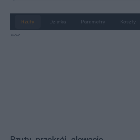
Rzuty
Działka
Parametry
Koszty
REKLAMA
Rzuty, przekrój, elewacje