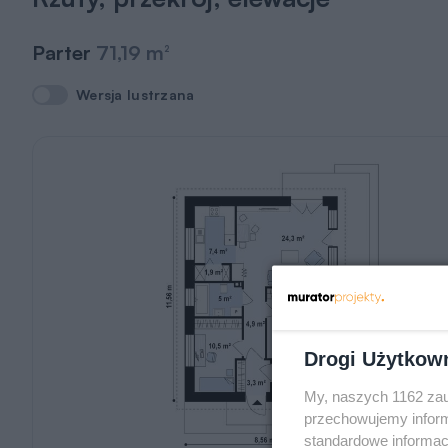
Parter
71,19 m
2
Wersja lustrzana
Wersja lustrzana
Drogi Użytkow
My, naszych 1162 zau
przechowujemy informa
standardowe informac