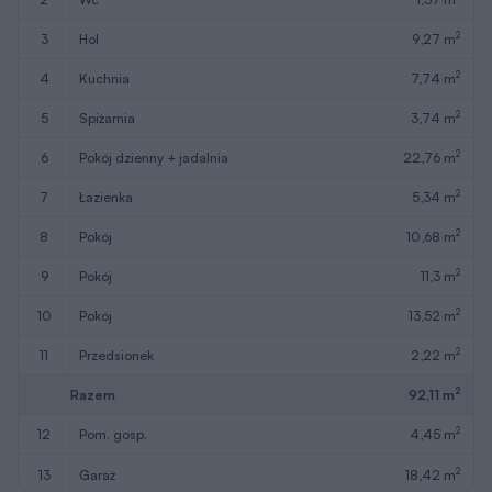
2
3
hol
9,27 m
2
4
kuchnia
7,74 m
2
5
spiżarnia
3,74 m
2
6
pokój dzienny + jadalnia
22,76 m
2
7
łazienka
5,34 m
2
8
pokój
10,68 m
2
9
pokój
11,3 m
2
10
pokój
13,52 m
2
11
przedsionek
2,22 m
2
Razem
92,11 m
2
12
pom. gosp.
4,45 m
2
13
garaż
18,42 m