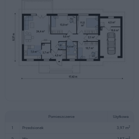
Pomieszczenie
Użytkowa
2
1
przedsionek
3,97 m
2
2
wc
1,57 m