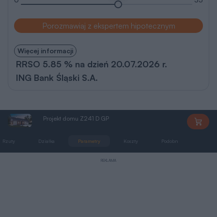
Porozmawiaj z ekspertem hipotecznym
Więcej informacji
RRSO 5.85 % na dzień 20.07.2026 r.
ING Bank Śląski S.A.
Projekt domu Z241 D GP
Z241DGP
Rzuty
Działka
Parametry
Koszty
Podobne
Zmia
REKLAMA