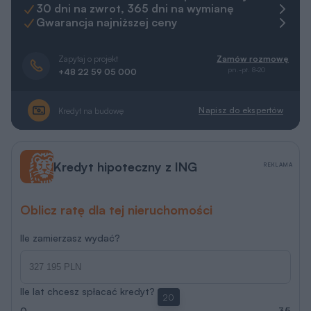
30 dni na zwrot, 365 dni na wymianę
Gwarancja najniższej ceny
Zapytaj o projekt
Zamów rozmowę
pn.-pt. 8-20
+48 22 59 05 000
Napisz do ekspertów
Kredyt na budowę
Kredyt hipoteczny z ING
REKLAMA
Oblicz ratę dla tej nieruchomości
Ile zamierzasz wydać?
Ile lat chcesz spłacać kredyt?
20
0
35