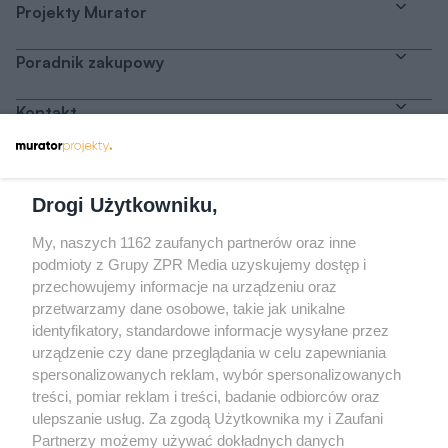
Projekty Murator
Poradnik zakupowy
Kontakt
Dołącz do nas
Drogi Użytkowniku,
My, naszych 1162 zaufanych partnerów oraz inne
podmioty z Grupy ZPR Media uzyskujemy dostęp i
przechowujemy informacje na urządzeniu oraz
Odwiedź grupę na Facebooku
przetwarzamy dane osobowe, takie jak unikalne
Gdybym budował drugi raz - mądry Polak
identyfikatory, standardowe informacje wysyłane przez
przed budową
urządzenie czy dane przeglądania w celu zapewniania
spersonalizowanych reklam, wybór spersonalizowanych
Forum Muratora
treści, pomiar reklam i treści, badanie odbiorców oraz
ulepszanie usług. Za zgodą Użytkownika my i Zaufani
Partnerzy możemy używać dokładnych danych