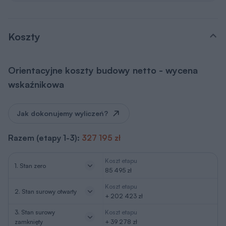
Koszty
Orientacyjne koszty budowy netto - wycena
wskaźnikowa
Jak dokonujemy wyliczeń?
Razem (etapy 1-3):
327 195 zł
Koszt etapu
1. Stan zero
85 495 zł
Koszt etapu
2. Stan surowy otwarty
+ 202 423 zł
3. Stan surowy
Koszt etapu
zamknięty
+ 39 278 zł