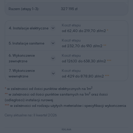
Razem (etapy 1-3):
327 195 zł
Koszt etapu
4. Instalacje elektryczne
od 62,40 do 219,70 zł/m2
*
Koszt etapu
5. Instalacje sanitarne
od 232,70 do 910 zł/m2
**
6. Wykończenie
Koszt etapu
zewnętrzne
od 126,10 do 638,30 zł/m2
***
7. Wykończenie
Koszt etapu
wewnętrzne
od 429 do 878,80 zł/m2
***
2
*
w zależności od ilości punktów elektrycznych na 1m
2
**
w zależności od ilości punktów sanitarnych na 1m
oraz ilości
(odległości) instalacji rurowej
***
w zależności od rodzaju użytych meteriałów i specyfikacji wykończenia
Ceny aktualne na: II kwartał 2026
REKLAMA