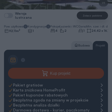
1/5
Wersja
Zobacz podobne
lustrzana
Pow. użytkowa
Kondygnacje
Pokoje
Łazienki i WC
Garaż
Min. szer. i dł. dzia
2
4
2
1
24,42 x 16,12
92,11
m
1
Budowa
Projekt
Kup projekt
Pakiet gratisów
Karta zniżkowa HomeProfit
Pakiet kuponów rabatowych
Bezpłatna zgoda na zmiany w projekcie
Bezpłatna analiza działki
Darmowa dostawa - kurier, paczkomaty