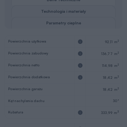
Technologia i materiały
Parametry cieplne
Powierzchnia użytkowa
2
92,11 m
Powierzchnia zabudowy
2
136,77 m
Powierzchnia netto
2
114,98 m
Powierzchnia dodatkowa
2
18,42 m
Powierzchnia garażu
2
18,42 m
Kąt nachylenia dachu
30°
Kubatura
3
333,99 m