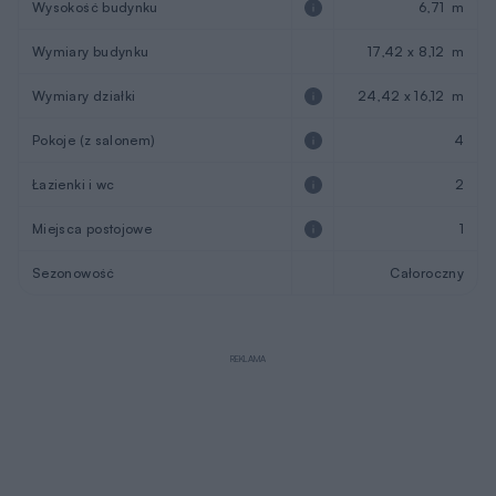
Wysokość budynku
6,71 m
Wymiary budynku
17,42 x 8,12 m
Wymiary działki
24,42 x 16,12 m
Pokoje (z salonem)
4
Łazienki i wc
2
Miejsca postojowe
1
Sezonowość
Całoroczny
REKLAMA