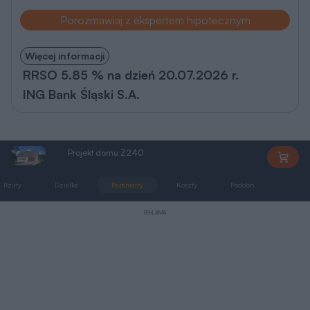
Z240
Rzuty
Działka
Parametry
Koszty
Podobne
Zmia
REKLAMA
Rzuty, przekrój, elewacje