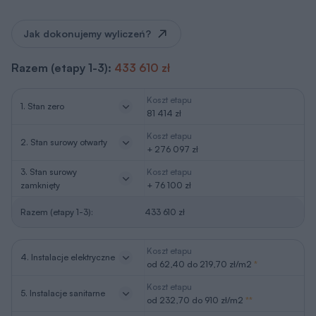
3. Stan surowy
Koszt etapu
zamknięty
+ 76 100 zł
Razem (etapy 1-3):
433 610 zł
Koszt etapu
4. Instalacje elektryczne
od 62,40 do 219,70 zł/m2
*
Koszt etapu
5. Instalacje sanitarne
od 232,70 do 910 zł/m2
**
6. Wykończenie
Koszt etapu
zewnętrzne
od 126,10 do 638,30 zł/m2
***
7. Wykończenie
Koszt etapu
wewnętrzne
od 429 do 878,80 zł/m2
***
2
*
w zależności od ilości punktów elektrycznych na 1m
2
**
w zależności od ilości punktów sanitarnych na 1m
oraz ilości
(odległości) instalacji rurowej
***
w zależności od rodzaju użytych meteriałów i specyfikacji wykończenia
Ceny aktualne na: II kwartał 2026