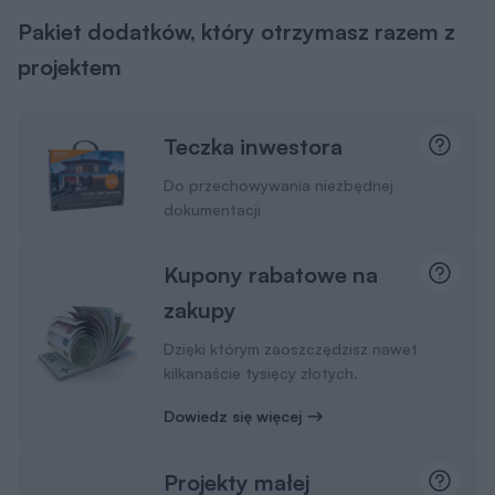
Kupony rabatowe na
zakupy
Dzięki którym zaoszczędzisz nawet
kilkanaście tysięcy złotych.
Dowiedz się więcej
Projekty małej
architektury
Wybudujesz samodzielnie m.in. domek
dla dzieci czy altanę z grillem.
Pamiętaj
Wysyłkę projektu ze wszystkimi dodatkami na
terenie Polski bierzemy na siebie. Ty