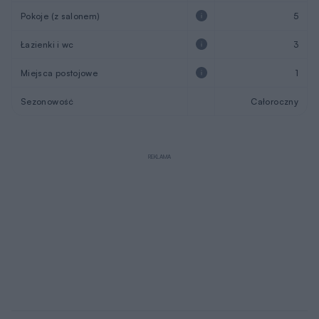
Opis projektu
Z240 to niezwykle komfortowy dom z poddaszem
użytkowym oraz garażem jednostanowiskowym.
Wnętrze domu jest wygodne i funkcjonalne. W lewej
części zaplanowano jednoprzestrzenną strefę dzienną. W
razie potrzeby kuchnię można wydzielić ścianką działową.