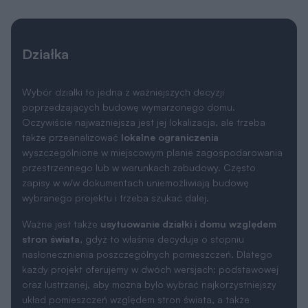
wyszczególnione w miejscowym planie zagospodarowania
przestrzennego lub w warunkach zabudowy. Często
zapisy w w/w dokumentach uniemożliwiają budowę
wybranego projektu i trzeba szukać dalej.
Ważne jest także
usytuowanie działki i domu względem
stron świata
, gdyż to właśnie decyduje o stopniu
nasłonecznienia poszczególnych pomieszczeń. Dlatego
każdy projekt oferujemy w dwóch wersjach: podstawowej
oraz lustrzanej, aby można było wybrać najkorzystniejszy
układ pomieszczeń względem stron świata, a także
względem ukształtowania krajobrazu w otoczeniu działki.
Wymiary działki
21.56 x 17.30 m