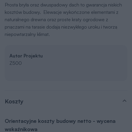
Koszty
Orientacyjne koszty budowy netto - wycena
wskaźnikowa
Jak dokonujemy wyliczeń?
Razem (etapy 1-3):
433 610 zł
Koszt etapu
1. Stan zero
81 414 zł
Koszt etapu
2. Stan surowy otwarty
+ 276 097 zł