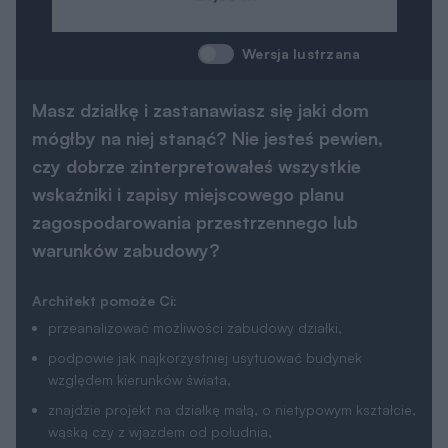
zagospodarowania przestrzennego lub
warunków zabudowy?
Architekt pomoże Ci:
przeanalizować możliwości zabudowy działki,
podpowie jak najkorzystniej usytuować budynek
względem kierunków świata,
znajdzie projekt na działkę małą, o nietypowym kształcie,
wąską czy z wjazdem od południa,
podpowie jakie zmiany można łatwo wprowadzić do
projektu, by jak najlepiej pasował na działkę i
jednocześnie zapewniał komfort użytkowania przyszłym
mieszkańcom.
Skonsultuj sie z naszym architektem
Parametry