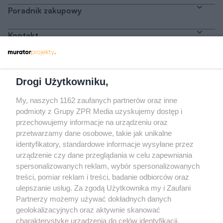
podmioty z Grupy ZPR Media uzyskujemy dostęp i
przechowujemy informacje na urządzeniu oraz
Odwiedź grupę na Facebooku
przetwarzamy dane osobowe, takie jak unikalne
Gdybym budował drugi raz - mądry Polak
identyfikatory, standardowe informacje wysyłane przez
przed budową
urządzenie czy dane przeglądania w celu zapewniania
spersonalizowanych reklam, wybór spersonalizowanych
Forum Muratora
treści, pomiar reklam i treści, badanie odbiorców oraz
ulepszanie usług. Za zgodą Użytkownika my i Zaufani
Partnerzy możemy używać dokładnych danych
geolokalizacyjnych oraz aktywnie skanować
charakterystykę urządzenia do celów identyfikacji.
Ponieważ cenimy Twoją prywatność, prosimy o zgodę na
korzystanie z tych technologii poprzez kliknięcie
„Akceptuję”. Zgoda jest dobrowolna i zawsze możesz ją
zmienić/wycofać klikając przycisk ustawień prywatności
PARTNERZY
USTAWIENIA
znajdujący się w lewym dolnym rogu strony
. Niektóre
rodzaje przetwarzania danych nie wymagają zgody
Akceptuję
użytkownika, ale masz prawo sprzeciwić się takiemu
projekty.muratordom.pl
© 2026
przetwarzaniu. Preferencje będą miały zastosowanie tylko
na tej witrynie.
REKLAMA