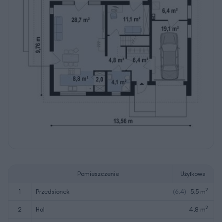
Pomieszczenie
Użytkowa
2
1
przedsionek
(6,4)
5,5 m
2
2
hol
4,8 m
2
3
gabinet
11,1 m
2
4
pokój dzienny + jadalnia
28,7 m
2
5
kuchnia
8,8 m
2
6
łazienka
4,1 m
2
8
spiżarnia
2,0 m
2
Razem
65,0 m