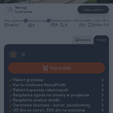
Kup projekt
Pakiet gratisów
Karta zniżkowa HomeProfit
Pakiet kuponów rabatowych
Bezpłatna zgoda na zmiany w projekcie
Bezpłatna analiza działki
Darmowa dostawa - kurier, paczkomaty
30 dni na zwrot, 365 dni na wymianę
Gwarancja najniższej ceny
Zapytaj o projekt
Zamów rozmowę
pn.-pt. 8-20
+48 22 59 05 000
Napisz do ekspertów
Kredyt na budowę
Kredyt hipoteczny z ING
REKLAMA