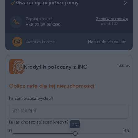
Oblicz ratę dla tej nieruchomości
Ile zamierzasz wydać?
Ile lat chcesz spłacać kredyt?
20
0
35
Porozmawiaj z ekspertem hipotecznym
Więcej informacji
RRSO 5.85 % na dzień 20.07.2026 r.
ING Bank Śląski S.A.
Projekt domu Z240