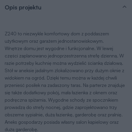
Stół w aneksie jadalnym zlokalizowano przy dużym oknie z
widokiem na ogród. Dzięki temu można w każdej chwili
przenieść posiłek na zadaszony taras. Na parterze znajduje
się także dodatkowy pokój, mała łazienka z oknem oraz
podręczna spiżarnia. Wygodne schody ze spocznikiem
prowadzą do strefy nocnej, gdzie zaprojektowano trzy
obszerne sypialnie, dużą łazienkę, garderobę oraz pralnię.
Aneks gospodarzy posiada własny salon kąpielowy oraz
dużą garderobę.
Prosta bryła oraz dwuspadowy dach to gwarancja niskich
kosztów budowy. Elewacje wykończone elementami z
naturalnego drewna oraz proste kraty ogrodowe z
pnączami na tarasie dodają niezwykłego uroku i tworzą
niepowtarzalny klimat.
Autor Projektu
Z500