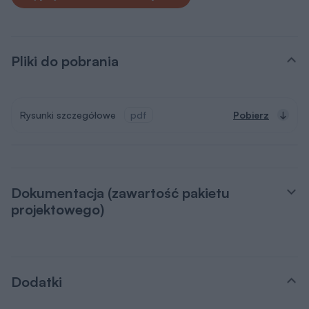
Dokumentacja (zawartość pakietu
projektowego)
Dodatki
Pakiet dodatków, który otrzymasz razem z
projektem
Teczka inwestora
Do przechowywania niezbędnej
dokumentacji