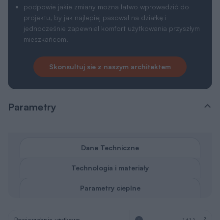
Dane Techniczne
Technologia i materiały
Parametry cieplne
Powierzchnia użytkowa
2
141,1 m
Powierzchnia zabudowy
2
132,4 m
Powierzchnia netto
2
196 m
Powierzchnia dodatkowa
2
19,1 m
Powierzchnia garażu
2
19,1 m
Powierzchnia dachu
2
223,11 m