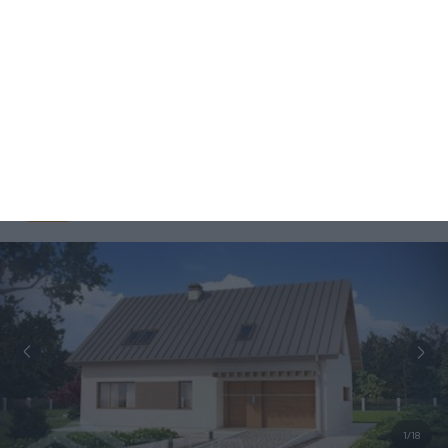
1/18
Wersja
Zobacz podobne
lustrzana
Pow. użytkowa
Kondygnacje
Pokoje
Łazienki i WC
Garaż
Min. szer. i dł. dzia
2
5
3
1
21,56 x 17,3
m
141,1
m
2
Budowa
Projekt