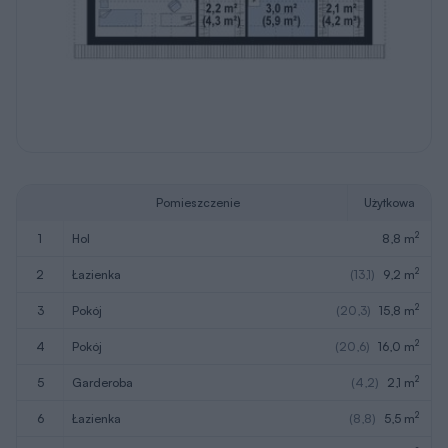
2
1
hol
8,8 m
2
2
łazienka
(13,1)
9,2 m
2
3
pokój
(20,3)
15,8 m
2
4
pokój
(20,6)
16,0 m
2
5
garderoba
(4,2)
2,1 m
2
6
łazienka
(8,8)
5,5 m
2
7
pokój
13,6 m
2
8
garderoba
(4,3)
2,2 m
2
9
pralnia
(5,9)
3,0 m
2
Razem
76,2 m
2
10
schody
5,2 m
W nawiasach podano powierzchnie pomieszczenia netto