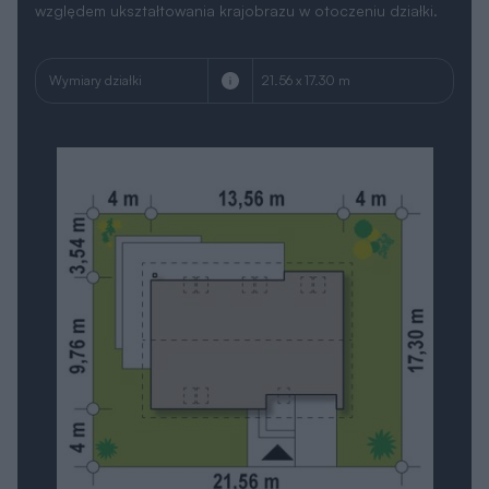
Wersja lustrzana
Masz działkę i zastanawiasz się jaki dom
mógłby na niej stanąć? Nie jesteś pewien,
czy dobrze zinterpretowałeś wszystkie
wskaźniki i zapisy miejscowego planu