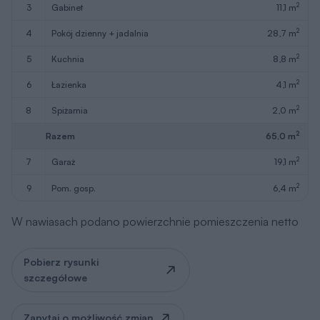
2
7
garaż
19,1 m
2
9
pom. gosp.
6,4 m
W nawiasach podano powierzchnie pomieszczenia netto
Pobierz rysunki
szczegółowe
Zapytaj o możliwość zmian
Poddasze
76,2 m
2
Wersja lustrzana
Wersja lustrzana