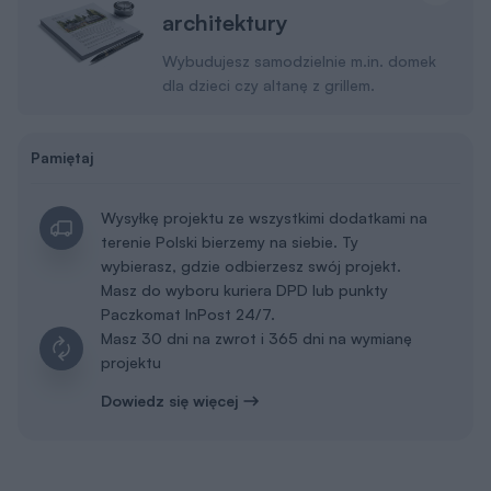
wybierasz, gdzie odbierzesz swój projekt.
Masz do wyboru kuriera DPD lub punkty
Paczkomat InPost 24/7.
Masz 30 dni na zwrot i 365 dni na wymianę
projektu
Dowiedz się więcej
Dodatki w dobrej cenie
Dodatki możesz dobrać także w koszyku lub podczas
zakupów u naszego doradcy.
Tablica budowy
50 zł
Dodaj do koszyka