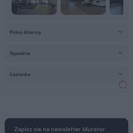
Łazienka
Zapisz sie na newsletter Murator
PROJEKTY
Zapisz się
Otrzymasz e-poradnik „
Dom energooszczędny
”,
a co niedziela do porannej kawy:
👍 praktyczne porady związane z budową domu,
👍 informacje o nowościach i promocjach.