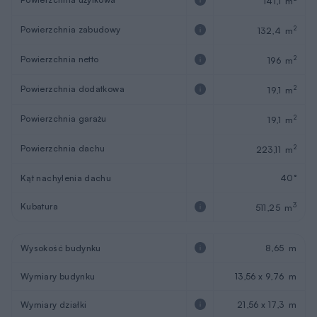
Kąt nachylenia dachu
40°
Kubatura
3
511,25 m
Wysokość budynku
8,65 m
Wymiary budynku
13,56 x 9,76 m
Wymiary działki
21,56 x 17,3 m
Pokoje (z salonem)
5
Łazienki i wc
3
Miejsca postojowe
1
Sezonowość
Całoroczny
REKLAMA