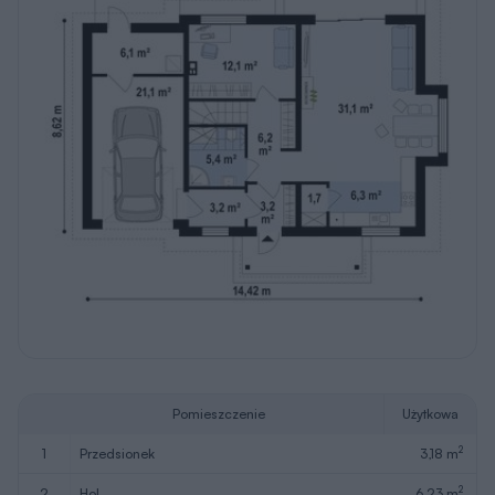
Pomieszczenie
Użytkowa
2
1
przedsionek
3,18 m
2
2
hol
6,23 m