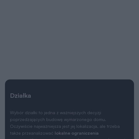
Działka
Wybór działki to jedna z ważniejszych decyzji
poprzedzających budowę wymarzonego domu.
Oczywiście najważniejsza jest jej lokalizacja, ale trzeba
także przeanalizować
lokalne ograniczenia