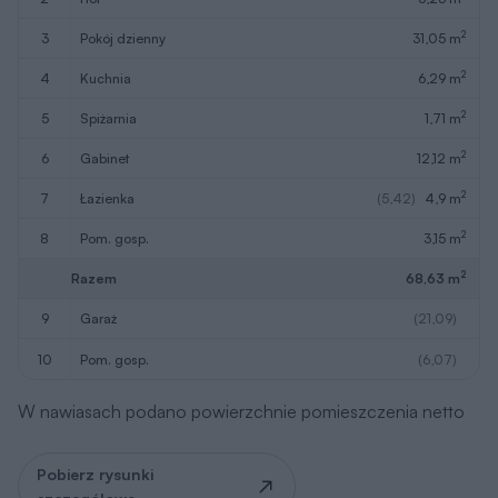
2
3
pokój dzienny
31,05 m
2
4
kuchnia
6,29 m
2
5
spiżarnia
1,71 m
2
6
gabinet
12,12 m
2
7
łazienka
(5,42)
4,9 m
2
8
pom. gosp.
3,15 m
2
Razem
68,63 m
9
garaż
(21,09)
10
pom. gosp.
(6,07)
W nawiasach podano powierzchnie pomieszczenia netto
Pobierz rysunki