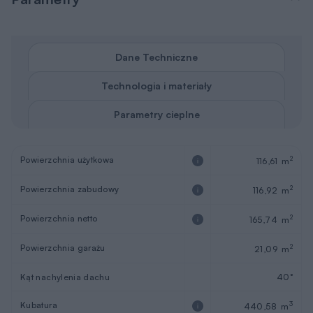
Dane Techniczne
Technologia i materiały
Parametry cieplne
Powierzchnia użytkowa
2
116,61 m
Powierzchnia zabudowy
2
116,92 m
Powierzchnia netto
2
165,74 m
Powierzchnia garażu
2
21,09 m
Kąt nachylenia dachu
40°
Kubatura
3
440,58 m