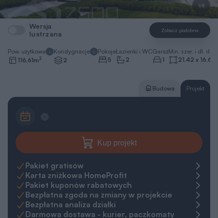
1/8
Wersja
Zobacz podobne
lustrzana
Pow. użytkowa
Kondygnacje
Pokoje
Łazienki i WC
Garaż
Min. szer. i dł. dzia
2
5
2
1
21,42 x 16,62
116,61
m
2
Budowa
Projekt
Kup projekt
Pakiet gratisów
Karta zniżkowa HomeProfit
Pakiet kuponów rabatowych
Bezpłatna zgoda na zmiany w projekcie
Bezpłatna analiza działki
Darmowa dostawa - kurier, paczkomaty