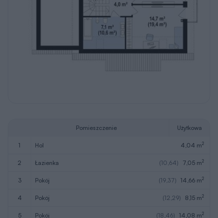
Pomieszczenie
Użytkowa
2
1
hol
4,04 m
2
2
łazienka
(10,64)
7,05 m
2
3
pokój
(19,37)
14,66 m
2
4
pokój
(12,29)
8,15 m
2
5
pokój
(18,46)
14,08 m