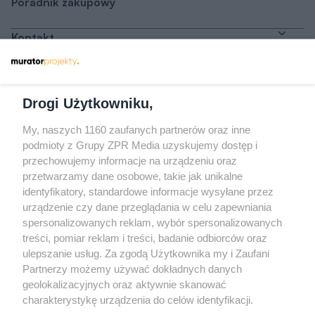
Poradnik zakupowy
Kontakt
Dołącz do nas
Drogi Użytkowniku,
My, naszych 1160 zaufanych partnerów oraz inne
podmioty z Grupy ZPR Media uzyskujemy dostęp i
przechowujemy informacje na urządzeniu oraz
Odwiedź grupę na Facebooku
przetwarzamy dane osobowe, takie jak unikalne
Gdybym budował drugi raz - mądry Polak
identyfikatory, standardowe informacje wysyłane przez
przed budową
urządzenie czy dane przeglądania w celu zapewniania
spersonalizowanych reklam, wybór spersonalizowanych
Forum Muratora
treści, pomiar reklam i treści, badanie odbiorców oraz
ulepszanie usług. Za zgodą Użytkownika my i Zaufani
Partnerzy możemy używać dokładnych danych
geolokalizacyjnych oraz aktywnie skanować
charakterystykę urządzenia do celów identyfikacji.
Ponieważ cenimy Twoją prywatność, prosimy o zgodę na