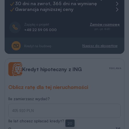
30 dni na zwrot, 365 dni na wymianę
Gwarancja najniższej ceny
Zapytaj o projekt
Zamów rozmowę
pn.-pt. 8-20
+48 22 59 05 000
Napisz do ekspertów
Kredyt na budowę
Kredyt hipoteczny z ING
REKLAMA
Oblicz ratę dla tej nieruchomości
Ile zamierzasz wydać?
Ile lat chcesz spłacać kredyt?
20
0
35