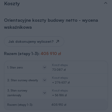
Koszty
Orientacyjne koszty budowy netto - wycena
wskaźnikowa
Jak dokonujemy wyliczeń?
Razem (etapy 1-3):
405 910 zł
Koszt etapu
1. Stan zero
73 087 zł
Koszt etapu
2. Stan surowy otwarty
+ 276 637 zł
3. Stan surowy
Koszt etapu
zamknięty
+ 56 186 zł
Razem (etapy 1-3):
405 910 zł