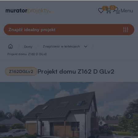
0
0
Menu
Znajdź idealny projekt
Znajdziesz w kolekcjach
Domy
Projekt domu Z162 D GLv2
Projekt domu Z162 D GLv2
Z162DGLv2