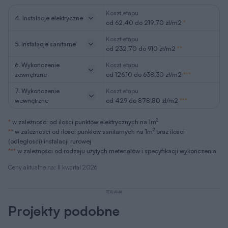
Koszt etapu
4. Instalacje elektryczne
od 62,40 do 219,70 zł/m2
*
Koszt etapu
5. Instalacje sanitarne
od 232,70 do 910 zł/m2
**
6. Wykończenie
Koszt etapu
zewnętrzne
od 126,10 do 638,30 zł/m2
***
7. Wykończenie
Koszt etapu
wewnętrzne
od 429 do 878,80 zł/m2
***
2
*
w zależności od ilości punktów elektrycznych na 1m
2
**
w zależności od ilości punktów sanitarnych na 1m
oraz ilości
(odległości) instalacji rurowej
***
w zależności od rodzaju użytych meteriałów i specyfikacji wykończenia
Ceny aktualne na: II kwartał 2026
REKLAMA
Projekty podobne