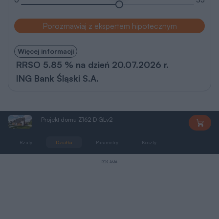
Porozmawiaj z ekspertem hipotecznym
Więcej informacji
RRSO 5.85 % na dzień 20.07.2026 r.
ING Bank Śląski S.A.
Projekt domu Z162 D GLv2
Z162DGLv2
Rzuty
Działka
Parametry
Koszty
Podobne
REKLAMA