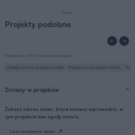
REKLAMA
Projekty podobne
Projekt domu Z11 D tz należy do kategorii:
Projekty domów na wąską działkę
Projekty domów małych i tanich
Proje
Zmiany w projekcie
Zobacz zakres zmian, które możesz wprowadzić, w
tym projekcie bez zgody autora.
Lista możliwych zmian