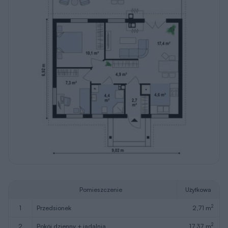
Pomieszczenie
Użytkowa
2
1
przedsionek
2,71 m
2
2
pokój dzienny + jadalnia
17,37 m