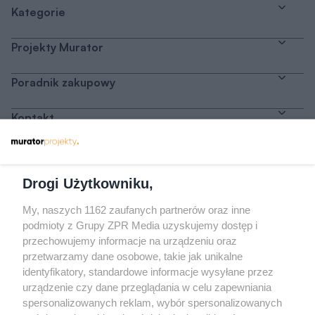
Kategorie
Projekty Murator
Poradnik zakupowy
Kontakt
Dołącz do nas
Drogi Użytkowniku,
My, naszych 1162 zaufanych partnerów oraz inne
podmioty z Grupy ZPR Media uzyskujemy dostęp i
przechowujemy informacje na urządzeniu oraz
Odwiedź grupę na Facebooku
przetwarzamy dane osobowe, takie jak unikalne
Gdybym budował drugi raz - mądry Polak
identyfikatory, standardowe informacje wysyłane przez
przed budową
urządzenie czy dane przeglądania w celu zapewniania
spersonalizowanych reklam, wybór spersonalizowanych
Forum Muratora