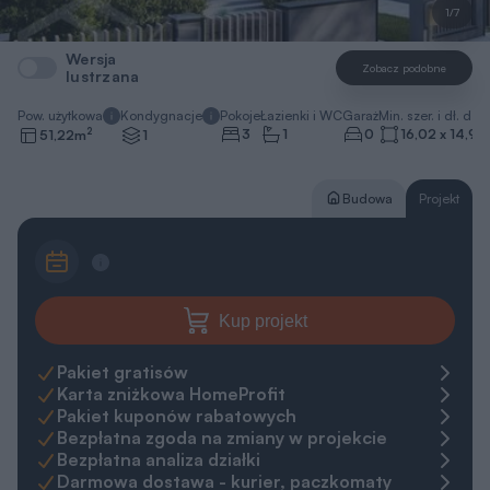
1/7
Wersja
Zobacz podobne
lustrzana
Pow. użytkowa
Kondygnacje
Pokoje
Łazienki i WC
Garaż
Min. szer. i dł. dzia
2
3
1
0
16,02 x 14,92
51,22
m
1
Budowa
Projekt
Kup projekt
Pakiet gratisów
Karta zniżkowa HomeProfit
Pakiet kuponów rabatowych
Bezpłatna zgoda na zmiany w projekcie
Bezpłatna analiza działki
Darmowa dostawa - kurier, paczkomaty