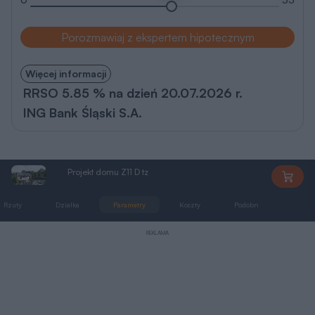
Porozmawiaj z ekspertem hipotecznym
Więcej informacji
RRSO 5.85 % na dzień 20.07.2026 r.
ING Bank Śląski S.A.
Projekt domu Z11 D tz
Z11Dtz
Rzuty
Działka
Parametry
Koszty
Podobne
Zmia
REKLAMA