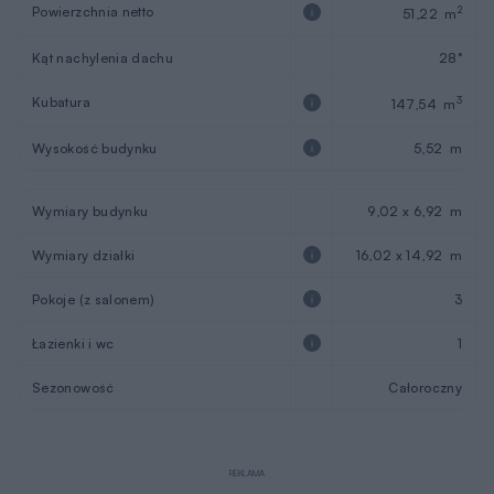
Powierzchnia netto
2
51,22 m
Kąt nachylenia dachu
28°
Kubatura
3
147,54 m
Wysokość budynku
5,52 m
Wymiary budynku
9,02 x 6,92 m
Wymiary działki
16,02 x 14,92 m
Pokoje (z salonem)
3
Łazienki i wc
1
Sezonowość
Całoroczny
REKLAMA