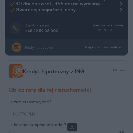
30 dni na zwrot, 365 dni na wymianę
Gwarancja najniższej ceny
Zapytaj o projekt
Zamów rozmowę
pn.-pt. 8-20
+48 22 59 05 000
Napisz do ekspertów
Kredyt na budowę
Kredyt hipoteczny z ING
REKLAMA
Oblicz ratę dla tej nieruchomości
Ile zamierzasz wydać?
Ile lat chcesz spłacać kredyt?
20
0
35