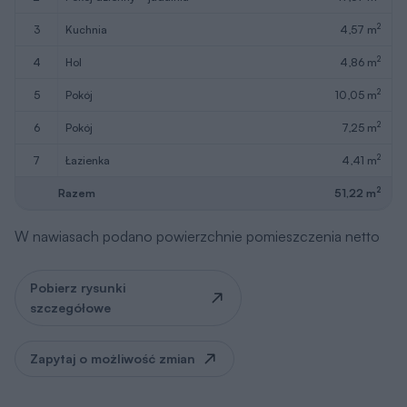
2
3
kuchnia
4,57 m
2
4
hol
4,86 m
2
5
pokój
10,05 m
2
6
pokój
7,25 m
2
7
łazienka
4,41 m
2
Razem
51,22 m
W nawiasach podano powierzchnie pomieszczenia netto
Pobierz rysunki
szczegółowe
Zapytaj o możliwość zmian