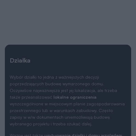
Działka
Wybór działki to jedna z ważniejszych decyzji
poprzedzających budowę wymarzonego domu.
Oczywiście najważniejsza jest jej lokalizacja, ale trzeba
także przeanalizować
lokalne ograniczenia
wyszczególnione w miejscowym planie zagospodarowania
przestrzennego lub w warunkach zabudowy. Często
zapisy w w/w dokumentach uniemożliwiają budowę
wybranego projektu i trzeba szukać dalej.
Ważne jest także
usytuowanie działki i domu względem