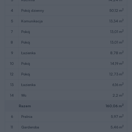
2
4
pokój dzienny
50,12 m
2
5
komunikacja
13,34 m
2
7
pokój
13,01 m
2
8
pokój
13,01 m
2
9
łazienka
8,78 m
2
10
pokój
14,19 m
2
12
pokój
12,73 m
2
13
łazienka
6,16 m
2
14
wc
2,2 m
2
Razem
160,06 m
2
6
pralnia
5,97 m
2
11
garderoba
5,46 m