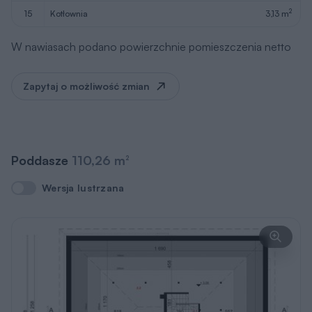
2
15
kotłownia
3,13 m
W nawiasach podano powierzchnie pomieszczenia netto
Zapytaj o możliwość zmian
Poddasze
110,26 m
2
Wersja lustrzana
Wersja lustrzana