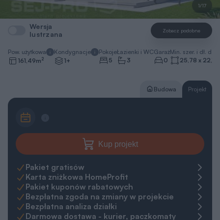
1/17
Wersja
Zobacz podobne
lustrzana
Pow. użytkowa
Kondygnacje
Pokoje
Łazienki i WC
Garaż
Min. szer. i dł. dzia
2
5
3
0
25,78 x 22,18
161,49
m
1+
Budowa
Projekt
Kup projekt
Pakiet gratisów
Karta zniżkowa HomeProfit
Pakiet kuponów rabatowych
Bezpłatna zgoda na zmiany w projekcie
Bezpłatna analiza działki
Darmowa dostawa - kurier, paczkomaty