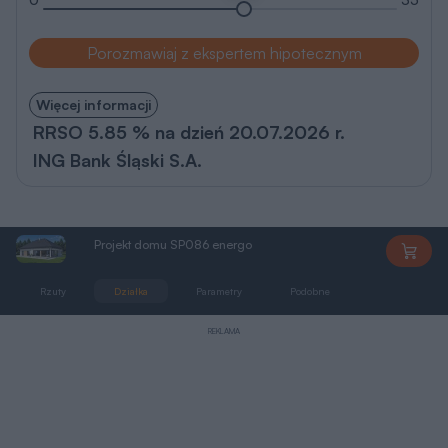
Porozmawiaj z ekspertem hipotecznym
Więcej informacji
RRSO 5.85 % na dzień 20.07.2026 r.
ING Bank Śląski S.A.
Projekt domu SP086 energo
SP086
Rzuty
Działka
Parametry
Podobne
Zmiany
REKLAMA