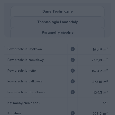
Dane Techniczne
Technologia i materiały
Parametry cieplne
Powierzchnia użytkowa
2
161,49 m
Powierzchnia zabudowy
2
242,91 m
Powierzchnia netto
2
167,42 m
Powierzchnia całkowita
2
463,15 m
Powierzchnia dodatkowa
2
109,3 m
Kąt nachylenia dachu
35°
Kubatura
3
998,7 m