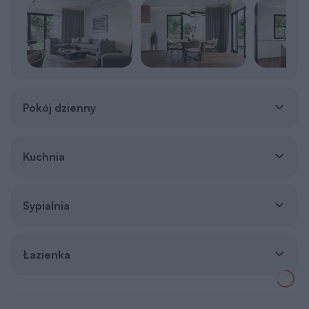
Pokój dzienny
Kuchnia
Sypialnia
Łazienka