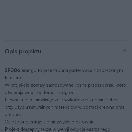
Opis projektu
SP086
energo to przestronna parterówka z zadaszonym
tarasem.
W projekcie zostały zastosowane liczne przeszklenia, które
otwierają wnętrze domu na ogród.
Elewacja to minimalistycznie wykończona powierzchnia
przy użyciu naturalnych materiałów w postaci drewna oraz
betonu.
Całość prezentuje się niezwykle efektownie.
Projekt dostępny także w wersji odbicia lustrzanego.