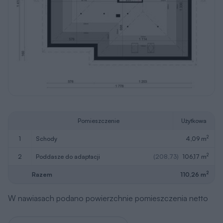
Pomieszczenie
Użytkowa
2
1
schody
4,09 m
2
2
poddasze do adaptacji
(208,73)
106,17 m
2
Razem
110,26 m
W nawiasach podano powierzchnie pomieszczenia netto