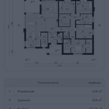
Pomieszczenie
Użytkowa
2
1
przedsionek
6,14 m
2
2
spiżarnia
6,14 m
2
3
kuchnia
14,24 m