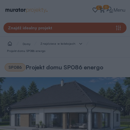
0
0
Menu
Znajdź idealny projekt
Znajdziesz w kolekcjach
Domy
Projekt domu SP086 energo
Projekt domu SP086 energo
SP086