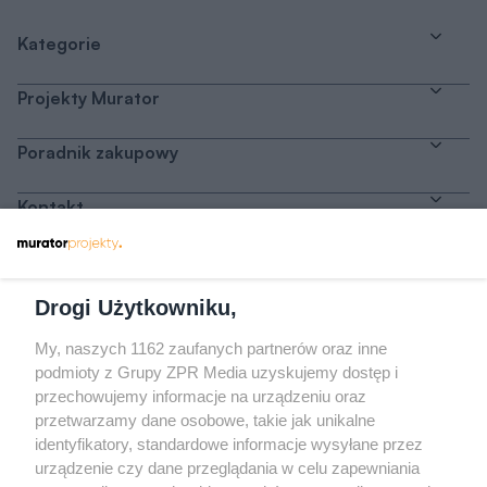
Kategorie
Projekty Murator
Poradnik zakupowy
Kontakt
Dołącz do nas
Drogi Użytkowniku,
My, naszych 1162 zaufanych partnerów oraz inne
podmioty z Grupy ZPR Media uzyskujemy dostęp i
przechowujemy informacje na urządzeniu oraz
Odwiedź grupę na Facebooku
przetwarzamy dane osobowe, takie jak unikalne
Gdybym budował drugi raz - mądry Polak
identyfikatory, standardowe informacje wysyłane przez
przed budową
urządzenie czy dane przeglądania w celu zapewniania