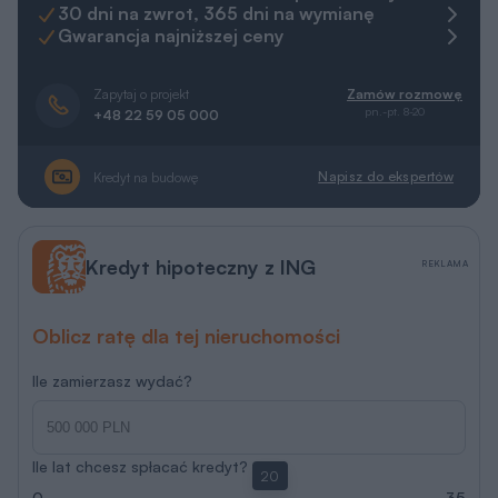
30 dni na zwrot, 365 dni na wymianę
Gwarancja najniższej ceny
Zapytaj o projekt
Zamów rozmowę
pn.-pt. 8-20
+48 22 59 05 000
Napisz do ekspertów
Kredyt na budowę
Kredyt hipoteczny z ING
REKLAMA
Oblicz ratę dla tej nieruchomości
Ile zamierzasz wydać?
Ile lat chcesz spłacać kredyt?
20
0
35