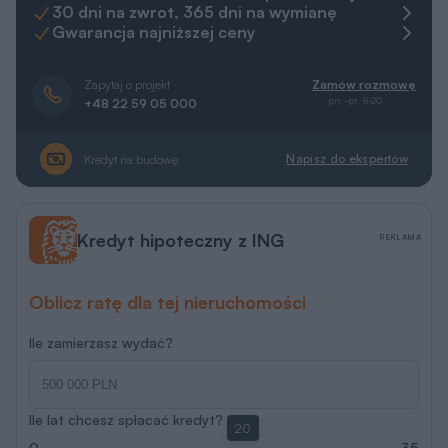
30 dni na zwrot, 365 dni na wymianę
Gwarancja najniższej ceny
Zapytaj o projekt
Zamów rozmowę
pn.-pt. 8-20
+48 22 59 05 000
Napisz do ekspertów
Kredyt na budowę
Kredyt hipoteczny z ING
REKLAMA
Oblicz ratę dla tej nieruchomości
Ile zamierzasz wydać?
Ile lat chcesz spłacać kredyt?
20
0
35