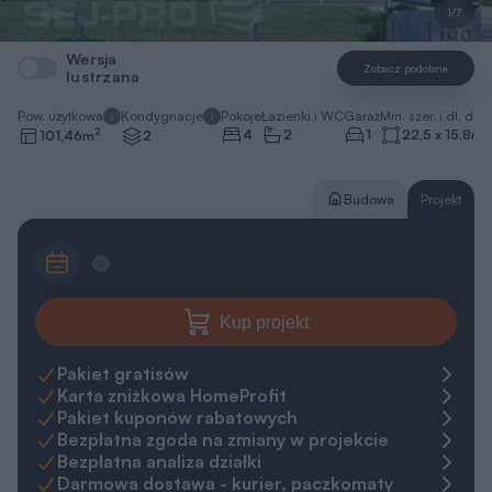
1/7
Wersja
Zobacz podobne
lustrzana
Pow. użytkowa
Kondygnacje
Pokoje
Łazienki i WC
Garaż
Min. szer. i dł. dzia
2
4
2
1
22,5 x 15,8
m
101,46
m
2
Budowa
Projekt
Kup projekt
Pakiet gratisów
Karta zniżkowa HomeProfit
Pakiet kuponów rabatowych
Bezpłatna zgoda na zmiany w projekcie
Bezpłatna analiza działki
Darmowa dostawa - kurier, paczkomaty