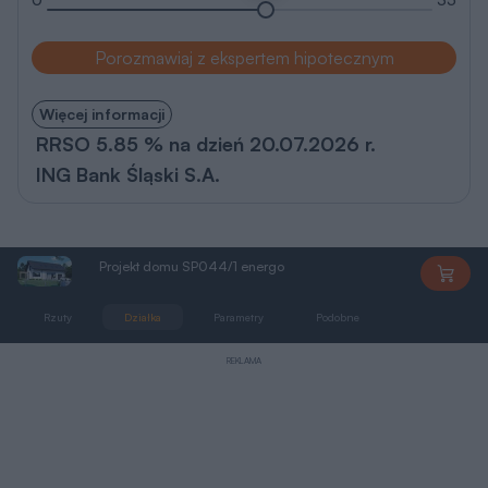
Porozmawiaj z ekspertem hipotecznym
Więcej informacji
RRSO 5.85 % na dzień 20.07.2026 r.
ING Bank Śląski S.A.
Projekt domu SP044/1 energo
SP044/1
Rzuty
Działka
Parametry
Podobne
Zmiany
REKLAMA