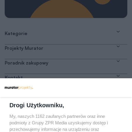
Kategorie
Projekty Murator
Poradnik zakupowy
Kontakt
Dołącz do nas
Drogi Użytkowniku,
My, naszych 1162 zaufanych partnerów oraz inne
podmioty z Grupy ZPR Media uzyskujemy dostęp i
przechowujemy informacje na urządzeniu oraz
Odwiedź grupę na Facebooku