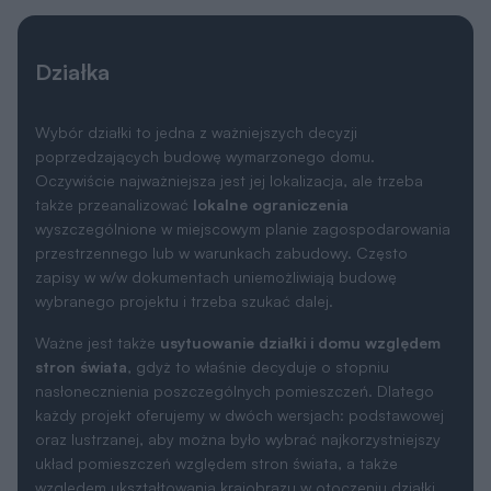
Działka
Wybór działki to jedna z ważniejszych decyzji
poprzedzających budowę wymarzonego domu.
Oczywiście najważniejsza jest jej lokalizacja, ale trzeba
także przeanalizować
lokalne ograniczenia
wyszczególnione w miejscowym planie zagospodarowania
przestrzennego lub w warunkach zabudowy. Często
zapisy w w/w dokumentach uniemożliwiają budowę
wybranego projektu i trzeba szukać dalej.
Ważne jest także
usytuowanie działki i domu względem
stron świata
, gdyż to właśnie decyduje o stopniu
nasłonecznienia poszczególnych pomieszczeń. Dlatego
każdy projekt oferujemy w dwóch wersjach: podstawowej
oraz lustrzanej, aby można było wybrać najkorzystniejszy
układ pomieszczeń względem stron świata, a także
względem ukształtowania krajobrazu w otoczeniu działki.