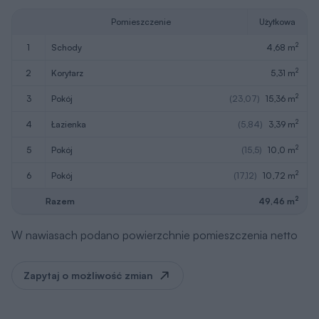
Pomieszczenie
Użytkowa
2
1
schody
4,68 m
2
2
korytarz
5,31 m
2
3
pokój
(23,07)
15,36 m
2
4
łazienka
(5,84)
3,39 m
2
5
pokój
(15,5)
10,0 m
2
6
pokój
(17,12)
10,72 m
2
Razem
49,46 m
W nawiasach podano powierzchnie pomieszczenia netto
Zapytaj o możliwość zmian