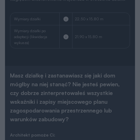
Wymiary działki
22.50 x 15.80 m
Wymiary działki po
adaptacji (likwidacja
21.90 x 15.80 m
wykusza)
Masz działkę i zastanawiasz się jaki dom
mógłby na niej stanąć? Nie jesteś pewien,
czy dobrze zinterpretowałeś wszystkie
wskaźniki i zapisy miejscowego planu
zagospodarowania przestrzennego lub
warunków zabudowy?
Architekt pomoże Ci: