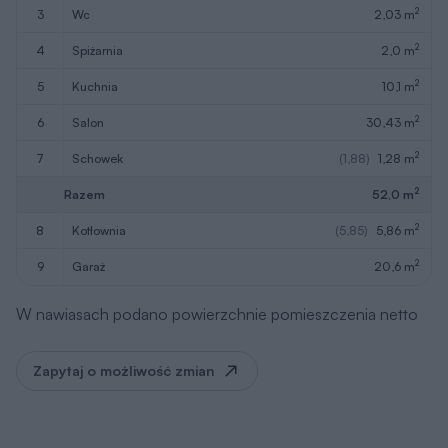
2
3
wc
2,03 m
2
4
spiżarnia
2,0 m
2
5
kuchnia
10,1 m
2
6
salon
30,43 m
2
7
schowek
(1,88)
1,28 m
2
Razem
52,0 m
2
8
kotłownia
(5,85)
5,86 m
2
9
garaż
20,6 m
W nawiasach podano powierzchnie pomieszczenia netto
Zapytaj o możliwość zmian