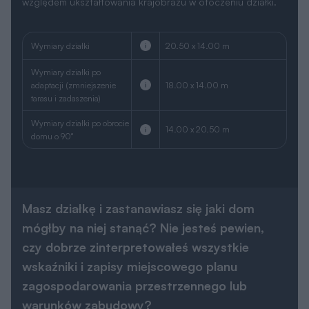
względem ukształtowania krajobrazu w otoczeniu działki.
Wymiary działki
20.50 x 14.00 m
Wymiary działki po
adaptacji (zmniejszenie
18.00 x 14.00 m
tarasu i zadaszenia)
Wymiary działki po obrocie
14.00 x 20.50 m
domu o 90°
Masz działkę i zastanawiasz się jaki dom
mógłby na niej stanąć? Nie jesteś pewien,
czy dobrze zinterpretowałeś wszystkie
wskaźniki i zapisy miejscowego planu
zagospodarowania przestrzennego lub
warunków zabudowy?