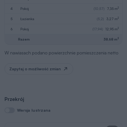
2
4
pokój
(10,57)
7,35 m
2
5
łazienka
(5,2)
3,27 m
2
6
pokój
(17,94)
12,95 m
2
Razem
38,68 m
W nawiasach podano powierzchnie pomieszczenia netto
Zapytaj o możliwość zmian
Przekrój
Wersja lustrzana
Wersja lustrzana