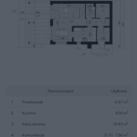
Pomieszczenie
Użytkowa
2
1
przedsionek
4,57 m
2
2
kuchnia
8,14 m
2
3
pokój dzienny
19,43 m
2
4
komunikacja
(8,91)
7,56 m