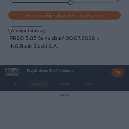
Porozmawiaj z ekspertem hipotecznym
Więcej informacji
RRSO 5.85 % na dzień 20.07.2026 r.
ING Bank Śląski S.A.
Projekt domu SP040 energo
SP040
Rzuty
Działka
Parametry
Podobne
Zmiany
REKLAMA