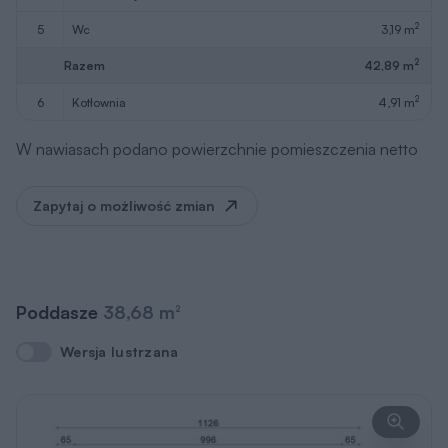
2
5
wc
3,19 m
2
Razem
42,89 m
2
6
kotłownia
4,91 m
W nawiasach podano powierzchnie pomieszczenia netto
Zapytaj o możliwość zmian
Poddasze
38,68 m
2
Wersja lustrzana
Wersja lustrzana