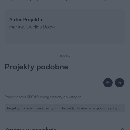
Autor Projektu
mgr inż. Ewelina Bożyk
REKLAMA
Projekty podobne
Projekt domu SP040 energo należy do kategorii:
Projekty domów nowoczesnych
Projekty domów energooszczędnych
Pr
Zmiany w projekcie