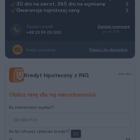
30 dni na zwrot, 365 dni na wymianę
Gwarancja najniższej ceny
Zapytaj o projekt
Zamów rozmowę
pn.-pt. 8-20
+48 22 59 05 000
Napisz do ekspertów
Kredyt na budowę
Kredyt hipoteczny z ING
REKLAMA
Oblicz ratę dla tej nieruchomości
Ile zamierzasz wydać?
Ile lat chcesz spłacać kredyt?
20
0
35