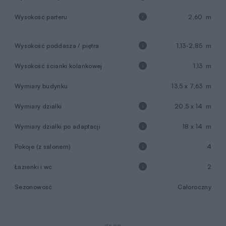
Wysokość parteru
2,60 m
Wysokość poddasza / piętra
1,13-2,85 m
Wysokość ścianki kolankowej
1,13 m
Wymiary budynku
13,5 x 7,63 m
Wymiary działki
20,5 x 14 m
Wymiary działki po adaptacji
18 x 14 m
Pokoje (z salonem)
4
Łazienki i wc
2
Sezonowość
Całoroczny
REKLAMA