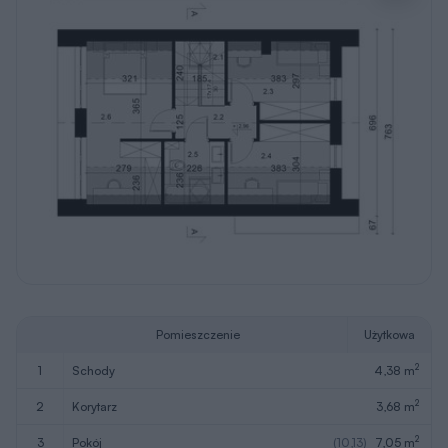
Pomieszczenie
Użytkowa
2
1
schody
4,38 m
2
2
korytarz
3,68 m
2
3
pokój
(10,13)
7,05 m