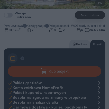
1/10
Wersja
Zobacz podobne
lustrzana
Pow. użytkowa
Kondygnacje
Pokoje
Łazienki i WC
Garaż
Min. szer. i dł. dzia
2
4
2
0
20,5 x 14
m
81,57
m
2
Budowa
Projekt
Kup projekt
Pakiet gratisów
Karta zniżkowa HomeProfit
Pakiet kuponów rabatowych
Bezpłatna zgoda na zmiany w projekcie
Bezpłatna analiza działki
Darmowa dostawa - kurier, paczkomaty