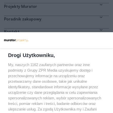
Projekty Murator
Poradnik zakupowy
Kontakt
Dołącz do nas
Drogi Użytkowniku,
My, naszych 1162 zaufanych partnerów oraz inne
podmioty z Grupy ZPR Media uzyskujemy dostęp i
przechowujemy informacje na urządzeniu oraz
Odwiedź grupę na Facebooku
przetwarzamy dane osobowe, takie jak unikalne
Gdybym budował drugi raz - mądry Polak
identyfikatory, standardowe informacje wysyłane przez
przed budową
urządzenie czy dane przeglądania w celu zapewniania
spersonalizowanych reklam, wybór spersonalizowanych
Forum Muratora
treści, pomiar reklam i treści, badanie odbiorców oraz
ulepszanie usług. Za zgodą Użytkownika my i Zaufani