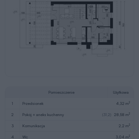
Pomieszczenie
Użytkowa
2
1
przedsionek
4,32 m
2
2
pokój + aneks kuchenny
(31,2)
28,58 m
2
3
komunikacja
2,2 m
2
4
wc
3,04 m