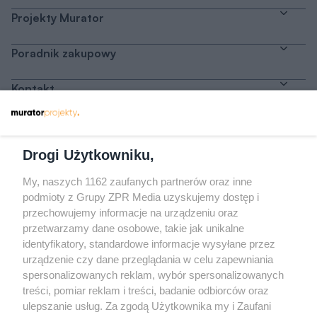
Projekty Murator
Poradnik zakupowy
Kontakt
Dołącz do nas
Drogi Użytkowniku,
My, naszych 1162 zaufanych partnerów oraz inne
podmioty z Grupy ZPR Media uzyskujemy dostęp i
przechowujemy informacje na urządzeniu oraz
Odwiedź grupę na Facebooku
przetwarzamy dane osobowe, takie jak unikalne
Gdybym budował drugi raz - mądry Polak
identyfikatory, standardowe informacje wysyłane przez
przed budową
urządzenie czy dane przeglądania w celu zapewniania
spersonalizowanych reklam, wybór spersonalizowanych
Forum Muratora
treści, pomiar reklam i treści, badanie odbiorców oraz
ulepszanie usług. Za zgodą Użytkownika my i Zaufani