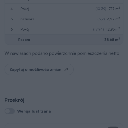
2
4
pokój
(10,39)
7,17 m
2
5
łazienka
(5,2)
3,27 m
2
6
pokój
(17,94)
12,95 m
2
Razem
38,68 m
W nawiasach podano powierzchnie pomieszczenia netto
Zapytaj o możliwość zmian
Przekrój
Wersja lustrzana
Wersja lustrzana