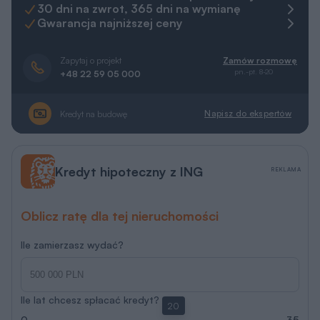
30 dni na zwrot, 365 dni na wymianę
Gwarancja najniższej ceny
Zapytaj o projekt
Zamów rozmowę
pn.-pt. 8-20
+48 22 59 05 000
Napisz do ekspertów
Kredyt na budowę
Kredyt hipoteczny z ING
REKLAMA
Oblicz ratę dla tej nieruchomości
Ile zamierzasz wydać?
Ile lat chcesz spłacać kredyt?
20
0
35