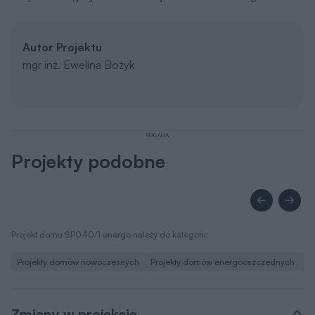
Autor Projektu
mgr inż. Ewelina Bożyk
REKLAMA
Projekty podobne
Projekt domu SP040/1 energo należy do kategorii:
Projekty domów nowoczesnych
Projekty domów energooszczędnych
Pr
Zmiany w projekcie