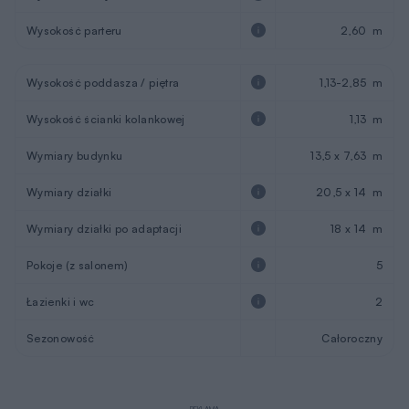
Wysokość parteru
2,60 m
Wysokość poddasza / piętra
1,13-2,85 m
Wysokość ścianki kolankowej
1,13 m
Wymiary budynku
13,5 x 7,63 m
Wymiary działki
20,5 x 14 m
Wymiary działki po adaptacji
18 x 14 m
Pokoje (z salonem)
5
Łazienki i wc
2
Sezonowość
Całoroczny
REKLAMA