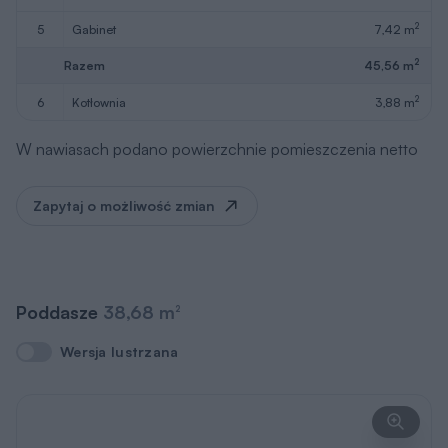
2
5
gabinet
7,42 m
2
Razem
45,56 m
2
6
kotłownia
3,88 m
W nawiasach podano powierzchnie pomieszczenia netto
Zapytaj o możliwość zmian
Poddasze
38,68 m
2
Wersja lustrzana
Wersja lustrzana