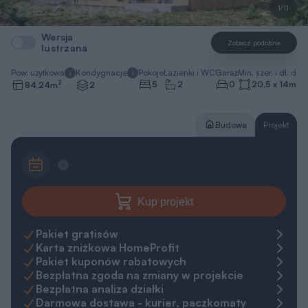
1/11
Wersja
Zobacz podobne
lustrzana
Pow. użytkowa
Kondygnacje
Pokoje
Łazienki i WC
Garaż
Min. szer. i dł. dzia
2
5
2
0
20,5 x 14
m
84,24
m
2
Budowa
Projekt
Kup projekt
Pakiet gratisów
Karta zniżkowa HomeProfit
Pakiet kuponów rabatowych
Bezpłatna zgoda na zmiany w projekcie
Bezpłatna analiza działki
Darmowa dostawa - kurier, paczkomaty