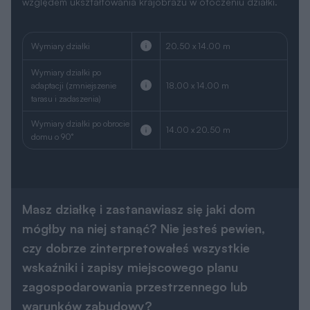
względem ukształtowania krajobrazu w otoczeniu działki.
Wymiary działki
20.50 x 14.00 m
Wymiary działki po
adaptacji (zmniejszenie
18.00 x 14.00 m
tarasu i zadaszenia)
Wymiary działki po obrocie
14.00 x 20.50 m
domu o 90°
Masz działkę i zastanawiasz się jaki dom
mógłby na niej stanąć? Nie jesteś pewien,
czy dobrze zinterpretowałeś wszystkie
wskaźniki i zapisy miejscowego planu
zagospodarowania przestrzennego lub
warunków zabudowy?