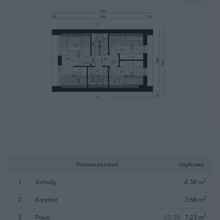
Pomieszczenie
Użytkowa
2
1
schody
4,38 m
2
2
korytarz
3,68 m
2
3
pokój
(10,31)
7,23 m