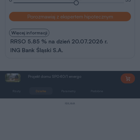
Porozmawiaj z ekspertem hipotecznym
Więcej informacji
RRSO 5.85 % na dzień 20.07.2026 r.
ING Bank Śląski S.A.
Projekt domu SP040/1 energo
SP040/1
Rzuty
Działka
Parametry
Podobne
Zmiany
REKLAMA