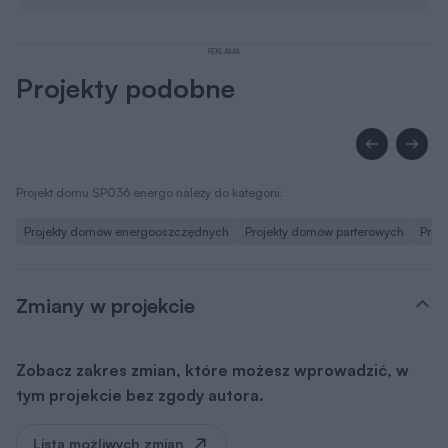
REKLAMA
Projekty podobne
Projekt domu SP036 energo należy do kategorii:
Projekty domów energooszczędnych
Projekty domów parterowych
Proj
Zmiany w projekcie
Zobacz zakres zmian, które możesz wprowadzić, w
tym projekcie bez zgody autora.
Lista możliwych zmian