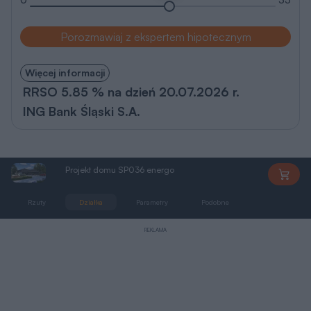
Porozmawiaj z ekspertem hipotecznym
Więcej informacji
RRSO 5.85 % na dzień 20.07.2026 r.
ING Bank Śląski S.A.
Projekt domu SP036 energo
SP036
Rzuty
Działka
Parametry
Podobne
Zmiany
REKLAMA