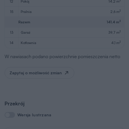
2
12
pokój
14,2 m
2
15
pralnia
2,6 m
2
Razem
141,4 m
2
13
garaż
39,7 m
2
14
kotłownia
4,1 m
W nawiasach podano powierzchnie pomieszczenia netto
Zapytaj o możliwość zmian
Przekrój
Wersja lustrzana
Wersja lustrzana