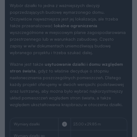
Wybór działki to jedna z ważniejszych decyzji
poprzedzających budowę wymarzonego domu.
Oczywiście najważniejsza jest jej lokalizacja, ale trzeba
także przeanalizować
lokalne ograniczenia
wyszczególnione w miejscowym planie zagospodarowania
przestrzennego lub w warunkach zabudowy. Często
zapisy w w/w dokumentach uniemożliwiają budowę
wybranego projektu i trzeba szukać dalej.
Ważne jest także
usytuowanie działki i domu względem
stron świata
, gdyż to właśnie decyduje o stopniu
nasłonecznienia poszczególnych pomieszczeń. Dlatego
każdy projekt oferujemy w dwóch wersjach: podstawowej
oraz lustrzanej, aby można było wybrać najkorzystniejszy
układ pomieszczeń względem stron świata, a także
względem ukształtowania krajobrazu w otoczeniu działki.
Wymiary działki
23.00 x 29.85 m
Wymiary działki po