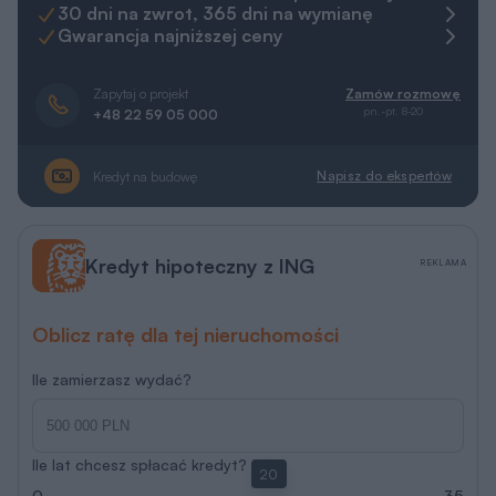
30 dni na zwrot, 365 dni na wymianę
Gwarancja najniższej ceny
Zapytaj o projekt
Zamów rozmowę
pn.-pt. 8-20
+48 22 59 05 000
Napisz do ekspertów
Kredyt na budowę
Kredyt hipoteczny z ING
REKLAMA
Oblicz ratę dla tej nieruchomości
Ile zamierzasz wydać?
Ile lat chcesz spłacać kredyt?
20
0
35