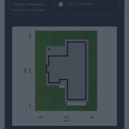
adaptacji (likwidacja
22.20 x 29.85 m
wykusza (w salonie))