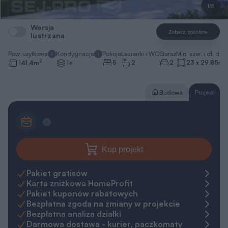
1/5
Wersja
Zobacz podobne
lustrzana
Pow. użytkowa
Kondygnacje
Pokoje
Łazienki i WC
Garaż
Min. szer. i dł. dzia
2
5
2
2
23 x 29,85
m
141,4
m
1+
Budowa
Projekt
Kup projekt
Pakiet gratisów
Karta zniżkowa HomeProfit
Pakiet kuponów rabatowych
Bezpłatna zgoda na zmiany w projekcie
Bezpłatna analiza działki
Darmowa dostawa - kurier, paczkomaty