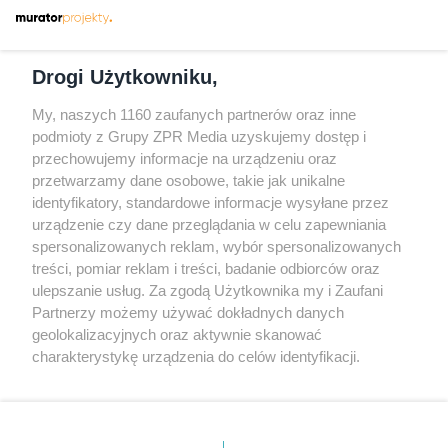
Dołącz do nas
Drogi Użytkowniku,
My, naszych 1160 zaufanych partnerów oraz inne
podmioty z Grupy ZPR Media uzyskujemy dostęp i
przechowujemy informacje na urządzeniu oraz
Odwiedź grupę na Facebooku
przetwarzamy dane osobowe, takie jak unikalne
Gdybym budował drugi raz - mądry Polak
identyfikatory, standardowe informacje wysyłane przez
przed budową
urządzenie czy dane przeglądania w celu zapewniania
spersonalizowanych reklam, wybór spersonalizowanych
Forum Muratora
treści, pomiar reklam i treści, badanie odbiorców oraz
ulepszanie usług. Za zgodą Użytkownika my i Zaufani
Partnerzy możemy używać dokładnych danych
geolokalizacyjnych oraz aktywnie skanować
charakterystykę urządzenia do celów identyfikacji.
Ponieważ cenimy Twoją prywatność, prosimy o zgodę na
korzystanie z tych technologii poprzez kliknięcie
„Akceptuję”. Zgoda jest dobrowolna i zawsze możesz ją
zmienić/wycofać klikając przycisk ustawień prywatności