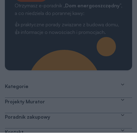
Otrzymasz e-poradnik „
Dom energooszczędny
”,
a co niedziela do porannej kawy:
👍 praktyczne porady związane z budową domu,
👍 informacje o nowościach i promocjach.
Kategorie
Projekty Murator
Poradnik zakupowy
Kontakt