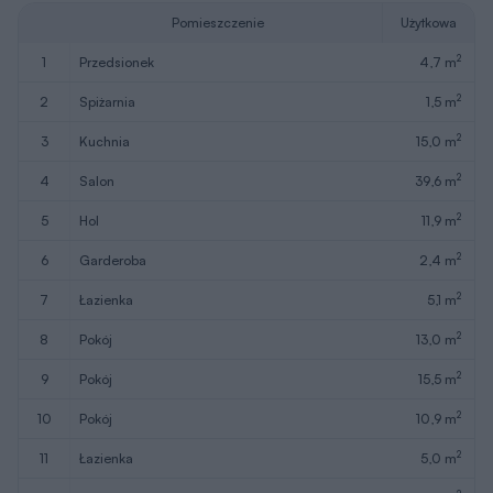
Pomieszczenie
Użytkowa
2
1
przedsionek
4,7 m
2
2
spiżarnia
1,5 m
2
3
kuchnia
15,0 m
2
4
salon
39,6 m
2
5
hol
11,9 m
2
6
garderoba
2,4 m
2
7
łazienka
5,1 m
2
8
pokój
13,0 m
2
9
pokój
15,5 m
2
10
pokój
10,9 m
2
11
łazienka
5,0 m