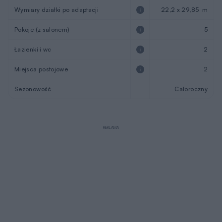
Wymiary działki po adaptacji
22,2 x 29,85 m
Pokoje (z salonem)
5
Łazienki i wc
2
Miejsca postojowe
2
Sezonowość
Całoroczny
REKLAMA