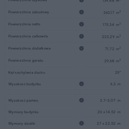
139,48 m
Powierzchnia zabudowy
2
263,17 m
Powierzchnia netto
2
175,34 m
Powierzchnia całkowita
2
223,29 m
Powierzchnia dodatkowa
2
71,72 m
Powierzchnia garażu
2
29,68 m
Kąt nachylenia dachu
25°
Wysokość budynku
6,3 m
Wysokość parteru
2,7-5,07 m
Wymiary budynku
20 x 14,52 m
Wymiary działki
27 x 22,52 m