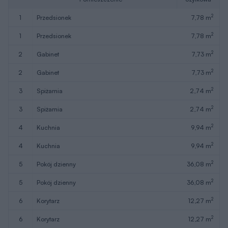
2
1
przedsionek
7,78 m
2
1
przedsionek
7,78 m
2
2
gabinet
7,73 m
2
2
gabinet
7,73 m
2
3
spiżarnia
2,74 m
2
3
spiżarnia
2,74 m
2
4
kuchnia
9,94 m
2
4
kuchnia
9,94 m
2
5
pokój dzienny
36,08 m
2
5
pokój dzienny
36,08 m
2
6
korytarz
12,27 m
2
6
korytarz
12,27 m