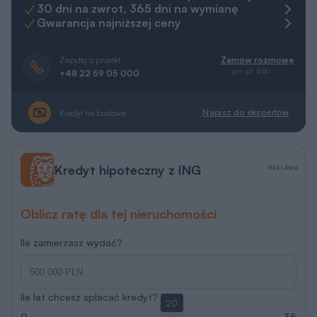
30 dni na zwrot, 365 dni na wymianę
Gwarancja najniższej ceny
Zapytaj o projekt
Zamów rozmowę
pn.-pt. 8-20
+48 22 59 05 000
Napisz do ekspertów
Kredyt na budowę
Kredyt hipoteczny z ING
REKLAMA
Oblicz ratę dla tej nieruchomości
Ile zamierzasz wydać?
Ile lat chcesz spłacać kredyt?
20
0
35