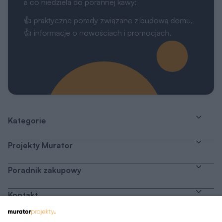
a co niedziela do porannej kawy:
👍 praktyczne porady związane z budową domu,
👍 informacje o nowościach i promocjach.
Kategorie
Projekty Murator
Poradnik zakupowy
Kontakt