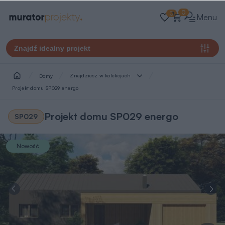
0
0
Menu
Znajdź idealny projekt
Znajdziesz w kolekcjach
Domy
Projekt domu SP029 energo
Projekt domu SP029 energo
SP029
Nowość