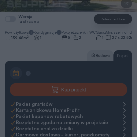
1/7
Wersja
Zobacz podobne
lustrzana
Pow. użytkowa
Kondygnacje
Pokoje
Łazienki i WC
Garaż
Min. szer. i dł. dzia
2
5
2
1
27 x 22,52
m
139,48
m
1
Budowa
Projekt
Kup projekt
Pakiet gratisów
Karta zniżkowa HomeProfit
Pakiet kuponów rabatowych
Bezpłatna zgoda na zmiany w projekcie
Bezpłatna analiza działki
Darmowa dostawa - kurier, paczkomaty