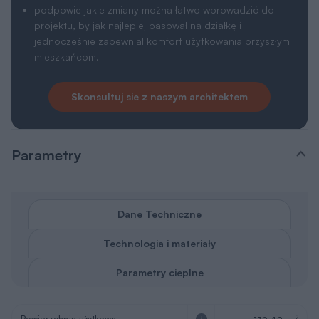
podpowie jakie zmiany można łatwo wprowadzić do
projektu, by jak najlepiej pasował na działkę i
jednocześnie zapewniał komfort użytkowania przyszłym
mieszkańcom.
Skonsultuj sie z naszym architektem
Parametry
Dane Techniczne
Technologia i materiały
Parametry cieplne
Powierzchnia użytkowa
2