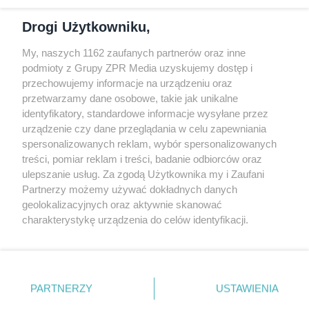
Dołącz do nas
Drogi Użytkowniku,
My, naszych 1162 zaufanych partnerów oraz inne
podmioty z Grupy ZPR Media uzyskujemy dostęp i
przechowujemy informacje na urządzeniu oraz
Odwiedź grupę na Facebooku
przetwarzamy dane osobowe, takie jak unikalne
Gdybym budował drugi raz - mądry Polak
identyfikatory, standardowe informacje wysyłane przez
przed budową
urządzenie czy dane przeglądania w celu zapewniania
spersonalizowanych reklam, wybór spersonalizowanych
Forum Muratora
treści, pomiar reklam i treści, badanie odbiorców oraz
ulepszanie usług. Za zgodą Użytkownika my i Zaufani
Partnerzy możemy używać dokładnych danych
geolokalizacyjnych oraz aktywnie skanować
charakterystykę urządzenia do celów identyfikacji.
Ponieważ cenimy Twoją prywatność, prosimy o zgodę na
korzystanie z tych technologii poprzez kliknięcie
„Akceptuję”. Zgoda jest dobrowolna i zawsze możesz ją
zmienić/wycofać klikając przycisk ustawień prywatności
PARTNERZY
USTAWIENIA
znajdujący się w lewym dolnym rogu strony
. Niektóre