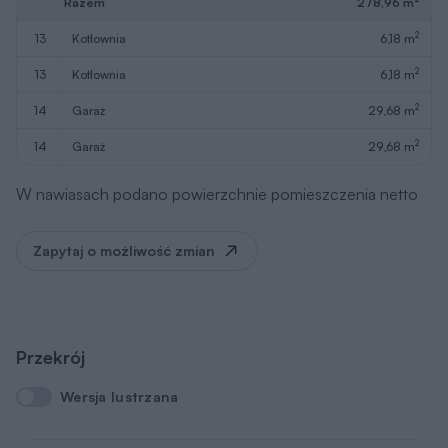
Razem
278,96 m
2
13
kotłownia
6,18 m
2
13
kotłownia
6,18 m
2
14
garaż
29,68 m
2
14
garaż
29,68 m
W nawiasach podano powierzchnie pomieszczenia netto
Zapytaj o możliwość zmian
Przekrój
Wersja lustrzana
Wersja lustrzana