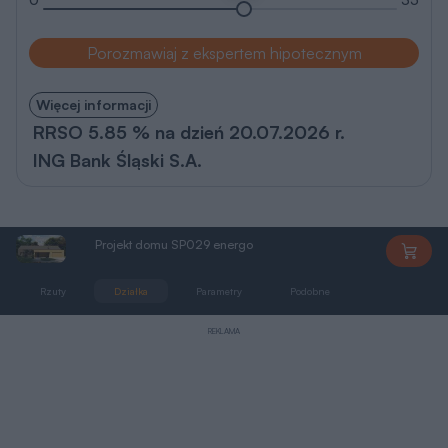
Porozmawiaj z ekspertem hipotecznym
Więcej informacji
RRSO 5.85 % na dzień 20.07.2026 r.
ING Bank Śląski S.A.
Projekt domu SP029 energo
SP029
Rzuty
Działka
Parametry
Podobne
Zmiany
REKLAMA