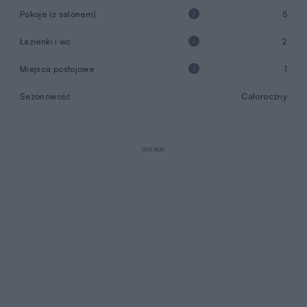
Pokoje (z salonem)
5
Łazienki i wc
2
Miejsca postojowe
1
Sezonowość
Całoroczny
REKLAMA