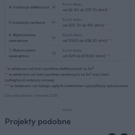
Koszt etapu
4. Instalacje elektryczne
od 62,40 do 219,70 zł/m2
*
Koszt etapu
5. Instalacje sanitarne
od 232,70 do 910 zł/m2
**
6. Wykończenie
Koszt etapu
zewnętrzne
od 126,10 do 638,30 zł/m2
***
7. Wykończenie
Koszt etapu
wewnętrzne
od 429 do 878,80 zł/m2
***
2
*
w zależności od ilości punktów elektrycznych na 1m
2
**
w zależności od ilości punktów sanitarnych na 1m
oraz ilości
(odległości) instalacji rurowej
***
w zależności od rodzaju użytych meteriałów i specyfikacji wykończenia
Ceny aktualne na: II kwartał 2026
REKLAMA
Projekty podobne