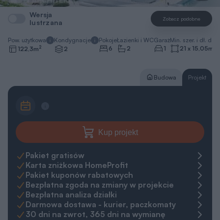
Wersja
Zobacz podobne
lustrzana
Pow. użytkowa
Kondygnacje
Pokoje
Łazienki i WC
Garaż
Min. szer. i dł. dzia
2
6
2
1
21 x 15,05
m
122,3
m
2
Budowa
Projekt
Kup projekt
Pakiet gratisów
Karta zniżkowa HomeProfit
Pakiet kuponów rabatowych
Bezpłatna zgoda na zmiany w projekcie
Bezpłatna analiza działki
Darmowa dostawa - kurier, paczkomaty
30 dni na zwrot, 365 dni na wymianę