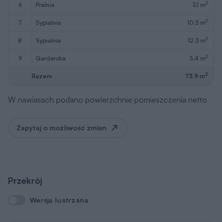
2
6
pralnia
3,1 m
2
7
sypialnia
10,5 m
2
8
sypialnia
12,3 m
2
9
garderoba
3,4 m
2
Razem
73,9 m
W nawiasach podano powierzchnie pomieszczenia netto
Zapytaj o możliwość zmian
Przekrój
Wersja lustrzana
Wersja lustrzana