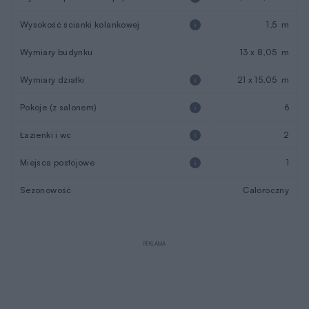
Wysokość ścianki kolankowej
1,5 m
Wymiary budynku
13 x 8,05 m
Wymiary działki
21 x 15,05 m
Pokoje (z salonem)
6
Łazienki i wc
2
Miejsca postojowe
1
Sezonowość
Całoroczny
REKLAMA