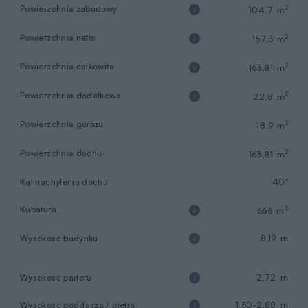
Powierzchnia zabudowy
2
104,7 m
Powierzchnia netto
2
157,3 m
Powierzchnia całkowita
2
163,81 m
Powierzchnia dodatkowa
2
22,8 m
Powierzchnia garażu
2
18,9 m
Powierzchnia dachu
2
163,81 m
Kąt nachylenia dachu
40°
Kubatura
3
666 m
Wysokość budynku
8,19 m
Wysokość parteru
2,72 m
Wysokość poddasza / piętra
1,50-2,88 m