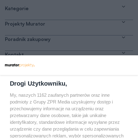
Kategorie
Projekty Murator
Poradnik zakupowy
Kontakt
Dołącz do nas
Drogi Użytkowniku,
My, naszych 1162 zaufanych partnerów oraz inne
podmioty z Grupy ZPR Media uzyskujemy dostęp i
przechowujemy informacje na urządzeniu oraz
Odwiedź grupę na Facebooku
przetwarzamy dane osobowe, takie jak unikalne
Gdybym budował drugi raz - mądry Polak
identyfikatory, standardowe informacje wysyłane przez
przed budową
urządzenie czy dane przeglądania w celu zapewniania
spersonalizowanych reklam, wybór spersonalizowanych
Forum Muratora