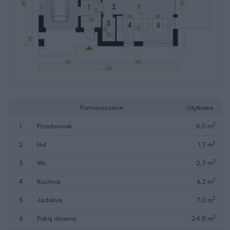
Pomieszczenie
Użytkowa
2
1
przedsionek
6,0 m
2
2
hol
1,7 m
2
3
wc
2,7 m
2
4
kuchnia
6,2 m
2
5
jadalnia
7,0 m
2
6
pokój dzienny
24,8 m