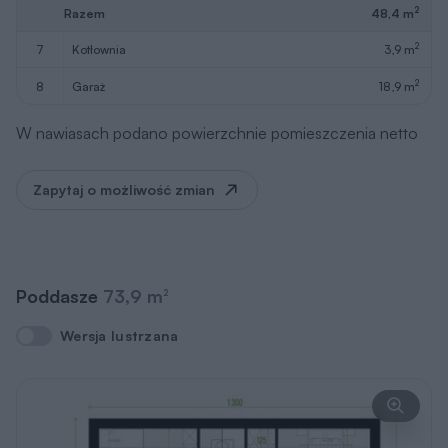
2
Razem
48,4 m
2
7
kotłownia
3,9 m
2
8
garaż
18,9 m
W nawiasach podano powierzchnie pomieszczenia netto
Zapytaj o możliwość zmian
Poddasze
73,9 m
2
Wersja lustrzana
Wersja lustrzana