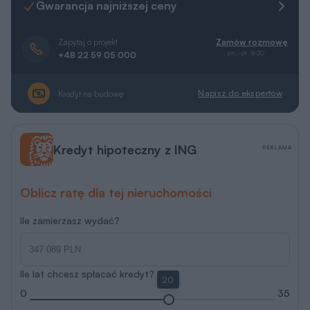
Gwarancja najniższej ceny
Zapytaj o projekt
Zamów rozmowę
pn.-pt. 8-20
+48 22 59 05 000
Napisz do ekspertów
Kredyt na budowę
Kredyt hipoteczny z ING
REKLAMA
Oblicz ratę dla tej nieruchomości
Ile zamierzasz wydać?
Ile lat chcesz spłacać kredyt?
20
0
35