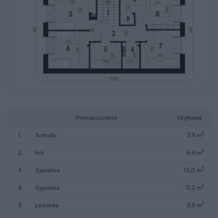
Pomieszczenie
Użytkowa
2
1
schody
5,9 m
2
2
hol
8,6 m
2
3
sypialnia
13,0 m
2
4
sypialnia
11,2 m
2
5
łazienka
5,9 m