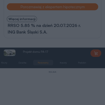
Porozmawiaj z ekspertem hipotecznym
Więcej informacji
RRSO 5.85 % na dzień 20.07.2026 r.
ING Bank Śląski S.A.
Projekt domu PA-17
PA-17
Rzuty
Działka
Parametry
Koszty
Podobne
Zmia
REKLAMA