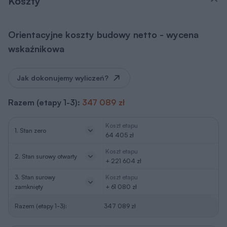
Koszty
Orientacyjne koszty budowy netto - wycena
wskaźnikowa
Jak dokonujemy wyliczeń?
Razem (etapy 1-3):
347 089 zł
Koszt etapu
1. Stan zero
64 405 zł
Koszt etapu
2. Stan surowy otwarty
+ 221 604 zł
3. Stan surowy
Koszt etapu
zamknięty
+ 61 080 zł
Razem (etapy 1-3):
347 089 zł