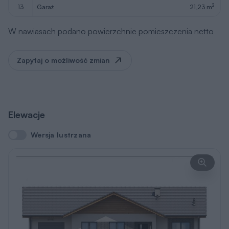
2
13
garaż
21,23 m
W nawiasach podano powierzchnie pomieszczenia netto
Zapytaj o możliwość zmian
Elewacje
Wersja lustrzana
Wersja lustrzana