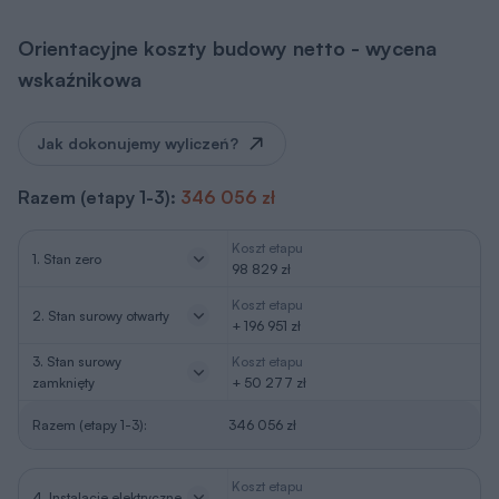
Orientacyjne koszty budowy netto - wycena
wskaźnikowa
Jak dokonujemy wyliczeń?
Razem (etapy 1-3):
346 056 zł
Koszt etapu
1. Stan zero
98 829 zł
Koszt etapu
2. Stan surowy otwarty
+ 196 951 zł
3. Stan surowy
Koszt etapu
zamknięty
+ 50 277 zł
Razem (etapy 1-3):
346 056 zł
Koszt etapu
4. Instalacje elektryczne