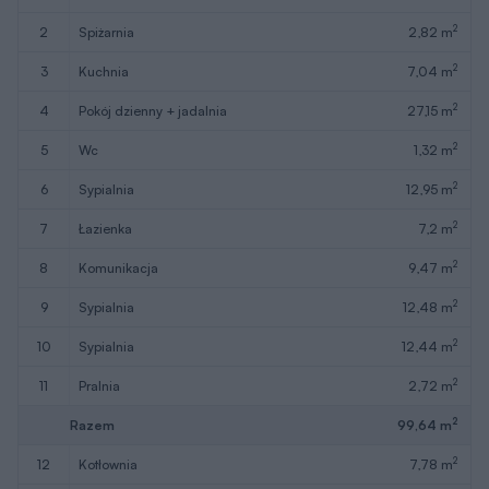
2
2
spiżarnia
2,82 m
2
3
kuchnia
7,04 m
2
4
pokój dzienny + jadalnia
27,15 m
2
5
wc
1,32 m
2
6
sypialnia
12,95 m
2
7
łazienka
7,2 m
2
8
komunikacja
9,47 m
2
9
sypialnia
12,48 m
2
10
sypialnia
12,44 m
2
11
pralnia
2,72 m
2
Razem
99,64 m
2
12
kotłownia
7,78 m