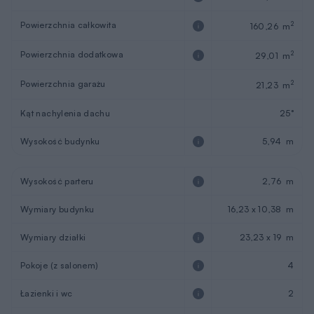
Powierzchnia całkowita
2
160,26 m
Powierzchnia dodatkowa
2
29,01 m
Powierzchnia garażu
2
21,23 m
Kąt nachylenia dachu
25°
Wysokość budynku
5,94 m
Wysokość parteru
2,76 m
Wymiary budynku
16,23 x 10,38 m
Wymiary działki
23,23 x 19 m
Pokoje (z salonem)
4
Łazienki i wc
2