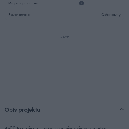
Miejsca postojowe
1
Sezonowość
Całoroczny
REKLAMA
Opis projektu
Ka88 to projekt domu wyróżniający się wysuniętym