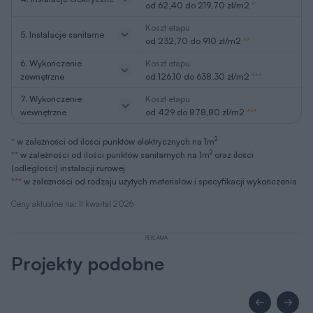
od 62,40 do 219,70 zł/m2
*
Koszt etapu
5. Instalacje sanitarne
od 232,70 do 910 zł/m2
**
6. Wykończenie
Koszt etapu
zewnętrzne
od 126,10 do 638,30 zł/m2
***
7. Wykończenie
Koszt etapu
wewnętrzne
od 429 do 878,80 zł/m2
***
2
*
w zależności od ilości punktów elektrycznych na 1m
2
**
w zależności od ilości punktów sanitarnych na 1m
oraz ilości
(odległości) instalacji rurowej
***
w zależności od rodzaju użytych meteriałów i specyfikacji wykończenia
Ceny aktualne na: II kwartał 2026
REKLAMA
Projekty podobne