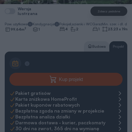
Wersja
Zobacz podobne
lustrzana
Pow. użytkowa
Kondygnacje
Pokoje
Łazienki i WC
Garaż
Min. szer. i dł. dzia
2
4
2
1
23,23 x 19
m
99,64
m
1
Budowa
Projekt
Kup projekt
Pakiet gratisów
Karta zniżkowa HomeProfit
Pakiet kuponów rabatowych
Bezpłatna zgoda na zmiany w projekcie
Bezpłatna analiza działki
Darmowa dostawa - kurier, paczkomaty
30 dni na zwrot, 365 dni na wymianę