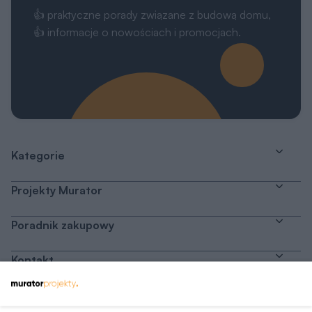
👍 praktyczne porady związane z budową domu,
👍 informacje o nowościach i promocjach.
Kategorie
Projekty Murator
Poradnik zakupowy
Kontakt
Dołącz do nas