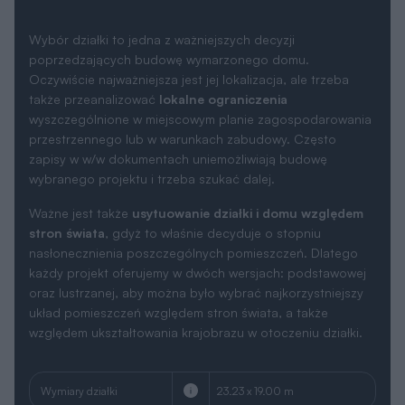
Wybór działki to jedna z ważniejszych decyzji
poprzedzających budowę wymarzonego domu.
Oczywiście najważniejsza jest jej lokalizacja, ale trzeba
także przeanalizować
lokalne ograniczenia
wyszczególnione w miejscowym planie zagospodarowania
przestrzennego lub w warunkach zabudowy. Często
zapisy w w/w dokumentach uniemożliwiają budowę
wybranego projektu i trzeba szukać dalej.
Ważne jest także
usytuowanie działki i domu względem
stron świata
, gdyż to właśnie decyduje o stopniu
nasłonecznienia poszczególnych pomieszczeń. Dlatego
każdy projekt oferujemy w dwóch wersjach: podstawowej
oraz lustrzanej, aby można było wybrać najkorzystniejszy
układ pomieszczeń względem stron świata, a także
względem ukształtowania krajobrazu w otoczeniu działki.
Wymiary działki
23.23 x 19.00 m