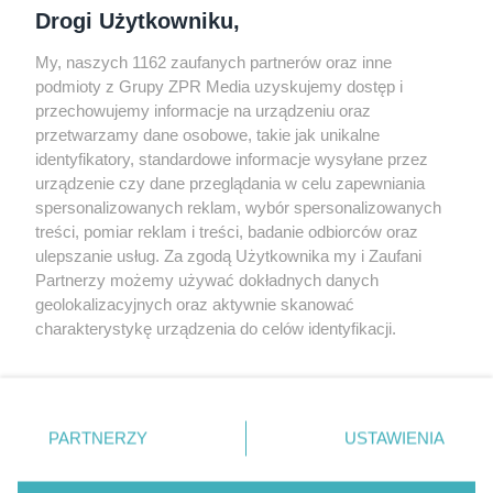
Drogi Użytkowniku,
My, naszych 1162 zaufanych partnerów oraz inne
podmioty z Grupy ZPR Media uzyskujemy dostęp i
przechowujemy informacje na urządzeniu oraz
Odwiedź grupę na Facebooku
przetwarzamy dane osobowe, takie jak unikalne
Gdybym budował drugi raz - mądry Polak
identyfikatory, standardowe informacje wysyłane przez
przed budową
urządzenie czy dane przeglądania w celu zapewniania
spersonalizowanych reklam, wybór spersonalizowanych
Forum Muratora
treści, pomiar reklam i treści, badanie odbiorców oraz
ulepszanie usług. Za zgodą Użytkownika my i Zaufani
Partnerzy możemy używać dokładnych danych
geolokalizacyjnych oraz aktywnie skanować
charakterystykę urządzenia do celów identyfikacji.
Ponieważ cenimy Twoją prywatność, prosimy o zgodę na
korzystanie z tych technologii poprzez kliknięcie
„Akceptuję”. Zgoda jest dobrowolna i zawsze możesz ją
zmienić/wycofać klikając przycisk ustawień prywatności
PARTNERZY
USTAWIENIA
znajdujący się w lewym dolnym rogu strony
. Niektóre
rodzaje przetwarzania danych nie wymagają zgody