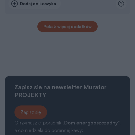
Dodaj do koszyka
Pokaż więcej dodatków
Zapisz sie na newsletter Murator
PROJEKTY
Zapisz się
Otrzymasz e-poradnik „
Dom energooszczędny
”,
a co niedziela do porannej kawy: