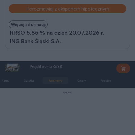
Porozmawiaj z ekspertem hipotecznym
Więcej informacji
RRSO 5.85 % na dzień 20.07.2026 r.
ING Bank Śląski S.A.
Projekt domu Ka88
Ka88
Rzuty
Działka
Parametry
Koszty
Podobne
Zmia
REKLAMA