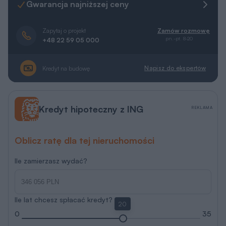
Gwarancja najniższej ceny
Zapytaj o projekt
Zamów rozmowę
pn.-pt. 8-20
+48 22 59 05 000
Napisz do ekspertów
Kredyt na budowę
Kredyt hipoteczny z ING
REKLAMA
Oblicz ratę dla tej nieruchomości
Ile zamierzasz wydać?
Ile lat chcesz spłacać kredyt?
20
0
35