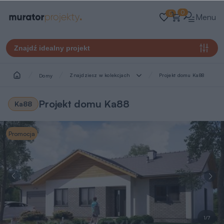
0
0
Menu
Znajdź idealny projekt
Znajdziesz w kolekcjach
Projekt domu Ka88
Domy
Projekt domu Ka88
Ka88
Promocja
1/7