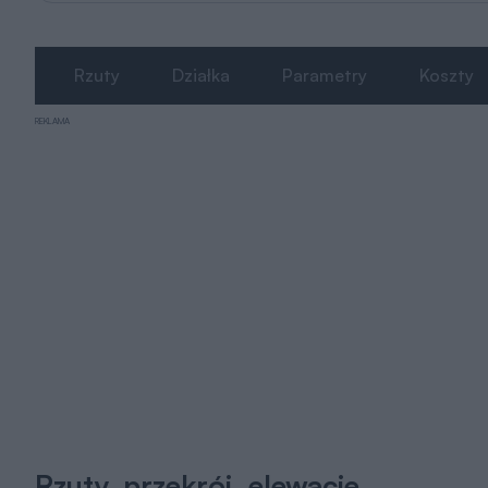
Rzuty
Działka
Parametry
Koszty
REKLAMA
Rzuty, przekrój, elewacje