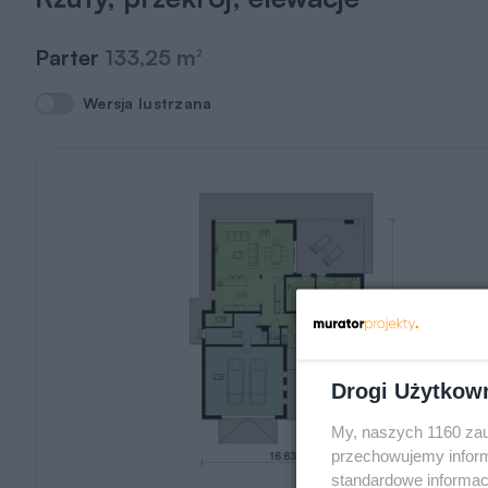
Parter
133,25 m
2
Wersja lustrzana
Wersja lustrzana
Drogi Użytkow
My, naszych 1160 zau
przechowujemy informa
standardowe informac