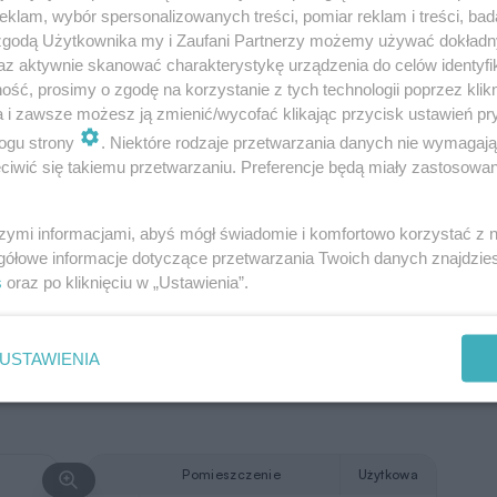
klam, wybór spersonalizowanych treści, pomiar reklam i treści, bad
2
9
kuchnia
17,77 m
 zgodą Użytkownika my i Zaufani Partnerzy możemy używać dokład
az aktywnie skanować charakterystykę urządzenia do celów identyfi
2
10
spiżarnia
3,79 m
ść, prosimy o zgodę na korzystanie z tych technologii poprzez klikn
a i zawsze możesz ją zmienić/wycofać klikając przycisk ustawień pr
2
12
wc
2,02 m
ogu strony
. Niektóre rodzaje przetwarzania danych nie wymagaj
2
Razem
133,25 m
iwić się takiemu przetwarzaniu. Preferencje będą miały zastosowanie
2
11
kotłownia
14,52 m
szymi informacjami, abyś mógł świadomie i komfortowo korzystać z
2
13
garaż
56,95 m
gółowe informacje dotyczące przetwarzania Twoich danych znajdzi
s
oraz po kliknięciu w „Ustawienia”.
W nawiasach podano powierzchnie
pomieszczenia netto
USTAWIENIA
Pomieszczenie
Użytkowa