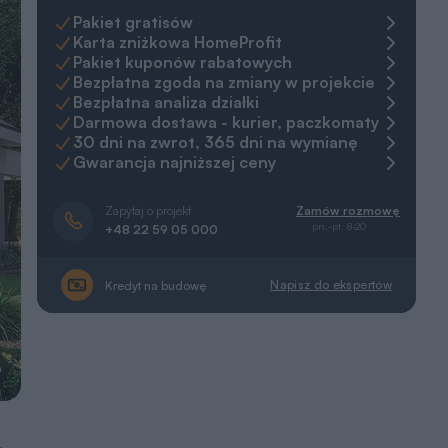
Pakiet gratisów
Karta zniżkowa HomeProfit
Pakiet kuponów rabatowych
Bezpłatna zgoda na zmiany w projekcie
Bezpłatna analiza działki
Darmowa dostawa - kurier, paczkomaty
30 dni na zwrot, 365 dni na wymianę
Gwarancja najniższej ceny
Zapytaj o projekt
Zamów rozmowę
pn.-pt. 8-20
+48 22 59 05 000
Napisz do ekspertów
Kredyt na budowę
a