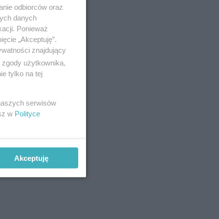
anie odbiorców oraz
nych danych
kacji. Ponieważ
ięcie „Akceptuję”.
ywatności znajdujący
ą zgody użytkownika,
 tylko na tej
 naszych serwisów
esz w
Polityce
Akceptuję