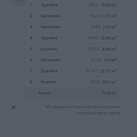
2
1
sypialnia
(18,2)
13,25 m
2
2
garderoba
(5,26)
1,97 m
2
3
garderoba
(5,81)
2,01 m
2
4
sypialnia
(19,15)
13,98 m
2
5
łazienka
(8,03)
4,85 m
2
6
garderoba
(6,76)
3,19 m
2
7
sypialnia
(16,47)
12,97 m
2
8
korytarz
(21,6)
19,17 m
2
Razem
71,39 m
W nawiasach podano powierzchnie
pomieszczenia netto