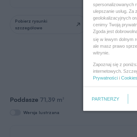
spersonalizowanych re
ulepszanie usług. Za
geolokalizacyjnych or
Pobierz rysunki
Zapytaj o możliwość
cenimy Twoją prywatno
szczegółowe
zmian
Zgoda jest dobrowoln
się w lewym dolnym r
ale masz prawo sprzec
witrynie.
Zapoznaj się z poniż
internetowych. Szcze
Prywatności
i
Cookie
Poddasze
71,39 m
PARTNERZY
2
Wersja lustrzana
Wersja lustrzana