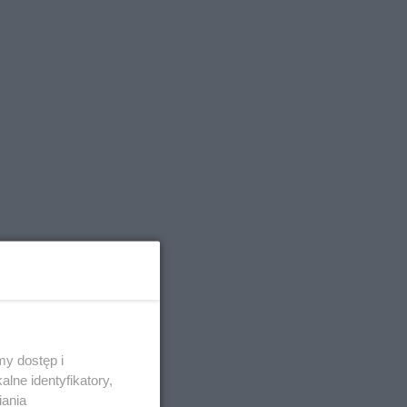
y dostęp i
lne identyfikatory,
iania