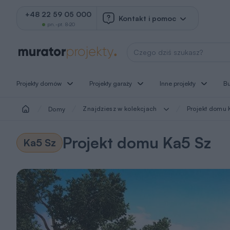
+48 22 59 05 000
Kontakt i pomoc
pn.-pt. 8-20
Wyszukaj projekt
Projekty domów
Projekty garaży
Inne projekty
B
Znajdziesz w kolekcjach
Projekt domu 
Domy
Projekt domu Ka5 Sz
Ka5 Sz