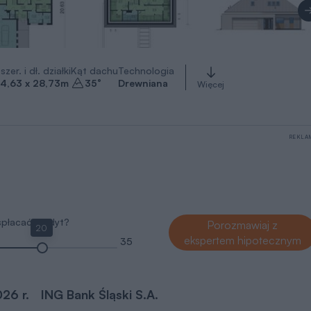
szer. i dł. działki
Kąt dachu
Technologia
4,63 x 28,73
m
35
°
Drewniana
Więcej
REKLA
 spłacać kredyt?
Porozmawiaj z
20
ekspertem hipotecznym
35
026 r.
ING Bank Śląski S.A.