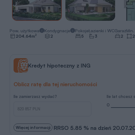
Pow. użytkowa
Kondygnacje
Pokoje
Łazienki i WC
Garaż
Min. 
2
204,64
m
2
5
3
2
2
Kredyt hipoteczny z ING
Oblicz ratę dla tej nieruchomości
Ile zamierzasz wydać?
Ile lat chcesz
0
RRSO 5.85 % na dzień 20.07.2
Więcej informacji