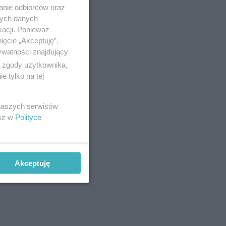
anie odbiorców oraz
nych danych
kacji. Ponieważ
ięcie „Akceptuję”.
ywatności znajdujący
ą zgody użytkownika,
 tylko na tej
 naszych serwisów
esz w
Polityce
Akceptuję