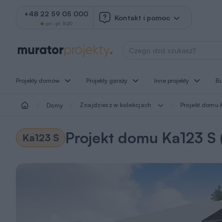
+48 22 59 05 000
Kontakt i pomoc
pn.-pt. 8-20
Wyszukaj projekt
Projekty domów
Projekty garaży
Inne projekty
B
Znajdziesz w kolekcjach
Projekt domu 
Domy
Projekt domu Ka123 S
Ka123 S