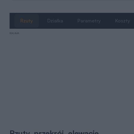
Rzuty
Działka
Parametry
Koszty
REKLAMA
Rzuty, przekrój, elewacje