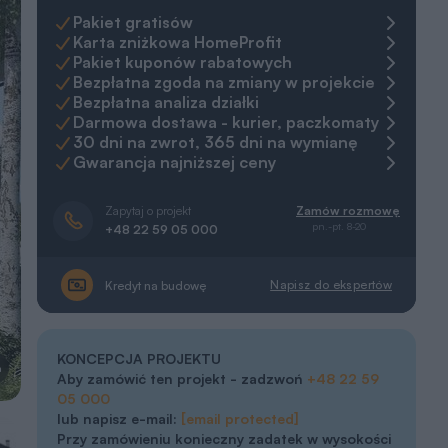
Pakiet gratisów
Karta zniżkowa HomeProfit
Pakiet kuponów rabatowych
Bezpłatna zgoda na zmiany w projekcie
Bezpłatna analiza działki
Darmowa dostawa - kurier, paczkomaty
30 dni na zwrot, 365 dni na wymianę
Gwarancja najniższej ceny
Zapytaj o projekt
Zamów rozmowę
pn.-pt. 8-20
+48 22 59 05 000
Napisz do ekspertów
Kredyt na budowę
KONCEPCJA PROJEKTU
a
Aby zamówić ten projekt - zadzwoń
+48 22 59
05 000
lub napisz e-mail:
[email protected]
Przy zamówieniu konieczny zadatek w wysokości