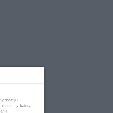
y dostęp i
lne identyfikatory,
iania