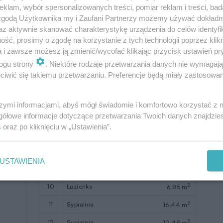
W nawiasach podano powierzchnie
klam, wybór spersonalizowanych treści, pomiar reklam i treści, bad
pomieszczenia netto
 zgodą Użytkownika my i Zaufani Partnerzy możemy używać dokład
az aktywnie skanować charakterystykę urządzenia do celów identyfi
ść, prosimy o zgodę na korzystanie z tych technologii poprzez klikn
a i zawsze możesz ją zmienić/wycofać klikając przycisk ustawień pr
ogu strony
. Niektóre rodzaje przetwarzania danych nie wymagaj
iwić się takiemu przetwarzaniu. Preferencje będą miały zastosowanie
szymi informacjami, abyś mógł świadomie i komfortowo korzystać z
Pomieszczenie
Użytkowa
gółowe informacje dotyczące przetwarzania Twoich danych znajdzi
s
oraz po kliknięciu w „Ustawienia”.
2
7
komunikacja
8,25 m
2
8
sypialnia
11,34 m
USTAWIENIA
2
9
sypialnia
14,43 m
2
10
łazienka
6,85 m
2
11
sypialnia
16,44 m
2
12
sypialnia
12,48 m