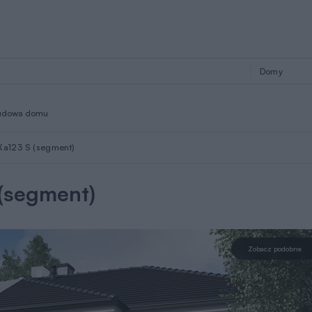
udowa domu
Ka123 S (segment)
 (segment)
Zobacz podobne