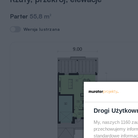
Parter
55,8 m
2
Wersja lustrzana
Wersja lustrzana
Drogi Użytkow
My, naszych 1160 zau
przechowujemy informa
standardowe informac