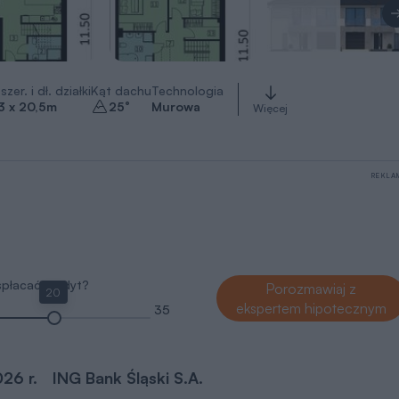
szer. i dł. działki
Kąt dachu
Technologia
3 x 20,5
m
25
°
Murowa
Więcej
REKLA
 spłacać kredyt?
Porozmawiaj z
20
ekspertem hipotecznym
35
026 r.
ING Bank Śląski S.A.