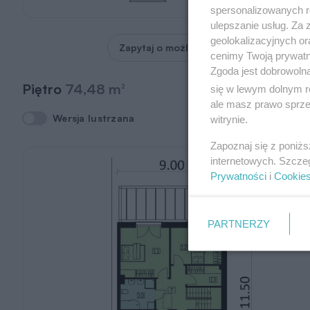
spersonalizowanych re
ulepszanie usług. Za
geolokalizacyjnych or
Zapytaj o możliwość zmian
cenimy Twoją prywatno
Zgoda jest dobrowoln
Piętro
74,48 m
2
się w lewym dolnym r
ale masz prawo sprzec
Wersja lustrzana
Wersja lustrzana
witrynie.
Zapoznaj się z poniż
internetowych. Szcze
Prywatności
i
Cookie
PARTNERZY