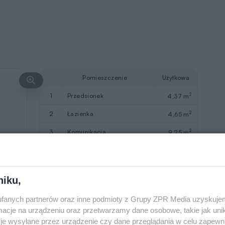
Pomieszczenie
Użytkowa
2
1
przedsionek
4,37 m
2
2
łazienka
4,65 m
2
3
komunikacja
9,25 m
2
4
pokój + aneks kuchenny
37,53 m
2
Razem
55,8 m
niku,
2
5
kotłownia
3,2 m
fanych partnerów oraz inne podmioty z Grupy ZPR Media uzyskujem
2
6
garaż
18,29 m
cje na urządzeniu oraz przetwarzamy dane osobowe, takie jak unika
je wysyłane przez urządzenie czy dane przeglądania w celu zapewn