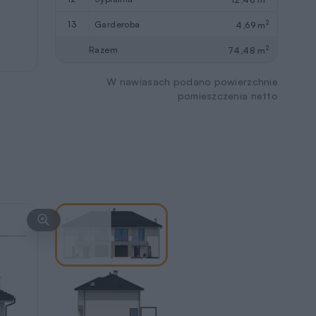
2
13
garderoba
4,69 m
2
Razem
74,48 m
W nawiasach podano powierzchnie
pomieszczenia netto