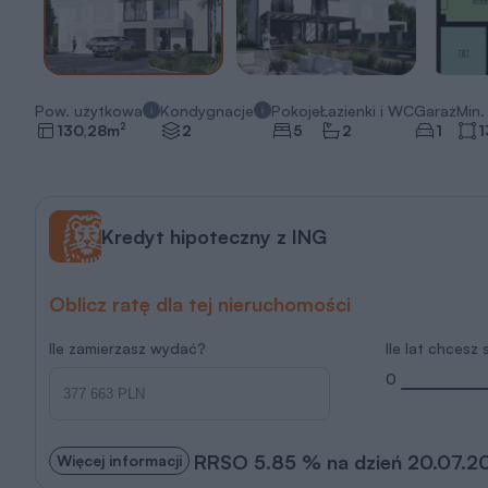
Pow. użytkowa
Kondygnacje
Pokoje
Łazienki i WC
Garaż
Min. 
2
130,28
m
2
5
2
1
1
Kredyt hipoteczny z ING
Oblicz ratę dla tej nieruchomości
Ile zamierzasz wydać?
Ile lat chcesz
0
RRSO 5.85 % na dzień 20.07.2
Więcej informacji