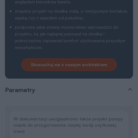
względem kierunków świata,
znajdzie projekt na działkę małą, o nietypowym kształcie,
wąską czy z wjazdem od południa,
podpowie jakie zmiany można łatwo wprowadzić do
projektu, by jak najlepiej pasował na działkę i
jednocześnie zapewniał komfort użytkowania przyszłym
mieszkańcom.
Skonsultuj sie z naszym architektem
Parametry
W dokumentacji uwzględniono także projekt pompy
ciepła do przygotowania ciepłej wody użytkowej
(cwu)