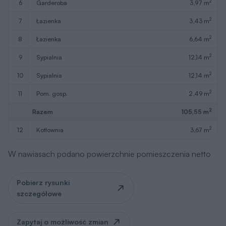
2
6
garderoba
3,97 m
2
7
łazienka
3,43 m
2
8
łazienka
6,64 m
2
9
sypialnia
12,14 m
2
10
sypialnia
12,14 m
2
11
pom. gosp.
2,49 m
2
Razem
105,55 m
2
12
kotłownia
3,67 m
W nawiasach podano powierzchnie pomieszczenia netto
Pobierz rysunki
szczegółowe
Zapytaj o możliwość zmian