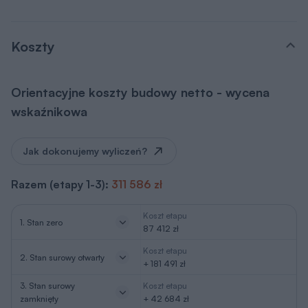
Koszty
Orientacyjne koszty budowy netto - wycena
wskaźnikowa
Jak dokonujemy wyliczeń?
Razem (etapy 1-3):
311 586 zł
Koszt etapu
1. Stan zero
87 412 zł
Koszt etapu
2. Stan surowy otwarty
+ 181 491 zł
3. Stan surowy
Koszt etapu
zamknięty
+ 42 684 zł