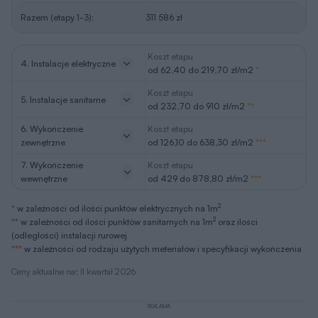
Razem (etapy 1-3):
311 586 zł
Koszt etapu
4. Instalacje elektryczne
od 62,40 do 219,70 zł/m2
*
Koszt etapu
5. Instalacje sanitarne
od 232,70 do 910 zł/m2
**
6. Wykończenie
Koszt etapu
zewnętrzne
od 126,10 do 638,30 zł/m2
***
7. Wykończenie
Koszt etapu
wewnętrzne
od 429 do 878,80 zł/m2
***
2
*
w zależności od ilości punktów elektrycznych na 1m
2
**
w zależności od ilości punktów sanitarnych na 1m
oraz ilości
(odległości) instalacji rurowej
***
w zależności od rodzaju użytych meteriałów i specyfikacji wykończenia
Ceny aktualne na: II kwartał 2026
REKLAMA