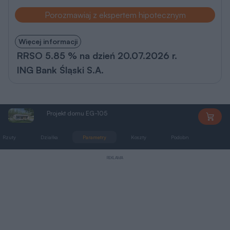
Porozmawiaj z ekspertem hipotecznym
Więcej informacji
RRSO 5.85 % na dzień 20.07.2026 r.
ING Bank Śląski S.A.
Projekt domu EG-105
EGD105
Rzuty
Działka
Parametry
Koszty
Podobne
Zmia
REKLAMA