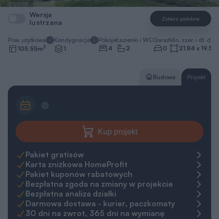
Wersja
Zobacz podobne
lustrzana
Pow. użytkowa
Kondygnacje
Pokoje
Łazienki i WC
Garaż
Min. szer. i dł. dzia
2
4
2
0
21,84 x 19,54
105,55
m
1
Budowa
Projekt
Kup projekt
Pakiet gratisów
Karta zniżkowa HomeProfit
Pakiet kuponów rabatowych
Bezpłatna zgoda na zmiany w projekcie
Bezpłatna analiza działki
Darmowa dostawa - kurier, paczkomaty
30 dni na zwrot, 365 dni na wymianę