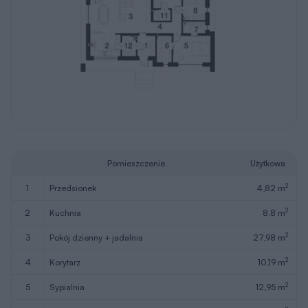
Pomieszczenie
Użytkowa
2
1
przedsionek
4,82 m
2
2
kuchnia
8,8 m
2
3
pokój dzienny + jadalnia
27,98 m
2
4
korytarz
10,19 m
2
5
sypialnia
12,95 m