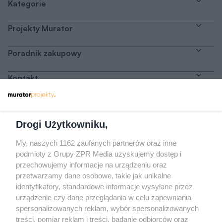
Kategorie
Projekty Murator
Poradnik zakupowy
Kontakt
Dołącz do nas
Drogi Użytkowniku,
My, naszych 1162 zaufanych partnerów oraz inne
podmioty z Grupy ZPR Media uzyskujemy dostęp i
przechowujemy informacje na urządzeniu oraz
Odwiedź grupę na Facebooku
przetwarzamy dane osobowe, takie jak unikalne
Gdybym budował drugi raz - mądry Polak
identyfikatory, standardowe informacje wysyłane przez
przed budową
urządzenie czy dane przeglądania w celu zapewniania
spersonalizowanych reklam, wybór spersonalizowanych
Forum Muratora
treści, pomiar reklam i treści, badanie odbiorców oraz