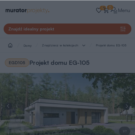
0
0
Menu
Znajdź idealny projekt
Znajdziesz w kolekcjach
Projekt domu EG-105
Domy
Projekt domu EG-105
EGD105
1/7