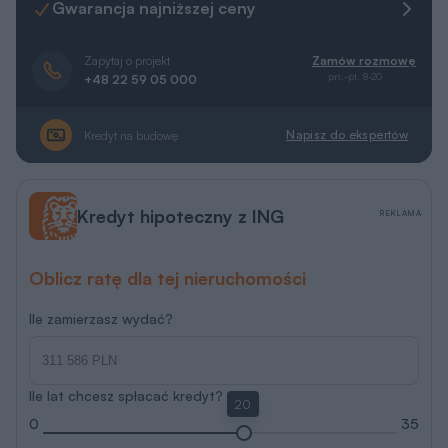
Gwarancja najniższej ceny
Zapytaj o projekt
Zamów rozmowę
pn.-pt. 8-20
+48 22 59 05 000
Napisz do ekspertów
Kredyt na budowę
Kredyt hipoteczny z ING
REKLAMA
Oblicz ratę dla tej nieruchomości
Ile zamierzasz wydać?
Ile lat chcesz spłacać kredyt?
20
0
35