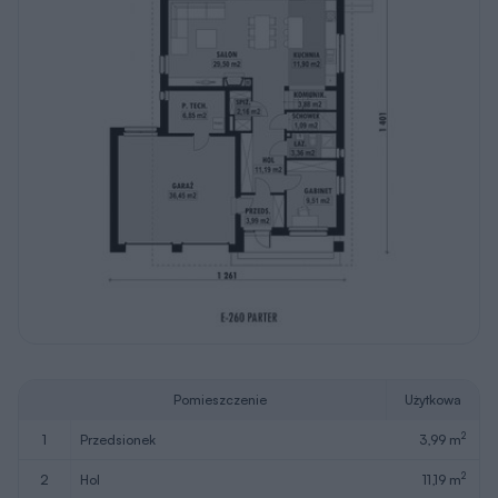
Pomieszczenie
Użytkowa
2
1
przedsionek
3,99 m
2
2
hol
11,19 m
2
3
gabinet
9,51 m
2
4
łazienka
3,36 m