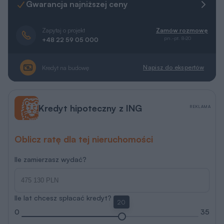
Zapytaj o projekt
Zamów rozmowę
pn.-pt. 8-20
+48 22 59 05 000
Napisz do ekspertów
Kredyt na budowę
Kredyt hipoteczny z ING
REKLAMA
Oblicz ratę dla tej nieruchomości
Ile zamierzasz wydać?
Ile lat chcesz spłacać kredyt?
20
0
35
Porozmawiaj z ekspertem hipotecznym