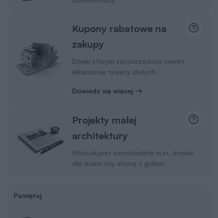
zakupy
Dzięki którym zaoszczędzisz nawet
kilkanaście tysięcy złotych.
Dowiedz się więcej
Projekty małej
architektury
Wybudujesz samodzielnie m.in. domek
dla dzieci czy altanę z grillem.
Pamiętaj
Wysyłkę projektu ze wszystkimi dodatkami na
terenie Polski bierzemy na siebie. Ty
wybierasz, gdzie odbierzesz swój projekt.