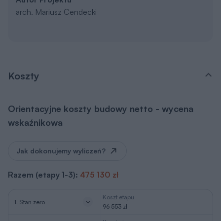
Koszty
Orientacyjne koszty budowy netto - wycena
wskaźnikowa
Jak dokonujemy wyliczeń?
Razem (etapy 1-3):
475 130 zł
Koszt etapu
1. Stan zero
96 553 zł
Koszt etapu
2. Stan surowy otwarty
+ 296 778 zł
3. Stan surowy
Koszt etapu