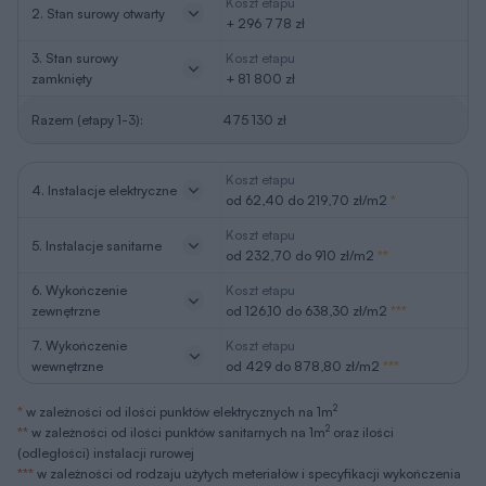
zamknięty
+ 81 800 zł
Razem (etapy 1-3):
475 130 zł
Koszt etapu
4. Instalacje elektryczne
od 62,40 do 219,70 zł/m2
*
Koszt etapu
5. Instalacje sanitarne
od 232,70 do 910 zł/m2
**
6. Wykończenie
Koszt etapu
zewnętrzne
od 126,10 do 638,30 zł/m2
***
7. Wykończenie
Koszt etapu
wewnętrzne
od 429 do 878,80 zł/m2
***
2
*
w zależności od ilości punktów elektrycznych na 1m
2
**
w zależności od ilości punktów sanitarnych na 1m
oraz ilości
(odległości) instalacji rurowej
***
w zależności od rodzaju użytych meteriałów i specyfikacji wykończenia
Ceny aktualne na: II kwartał 2026