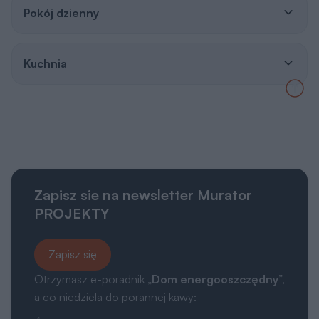
Kuchnia
Zapisz sie na newsletter Murator
PROJEKTY
Zapisz się
Otrzymasz e-poradnik „
Dom energooszczędny
”,
a co niedziela do porannej kawy:
👍 praktyczne porady związane z budową domu,
👍 informacje o nowościach i promocjach.