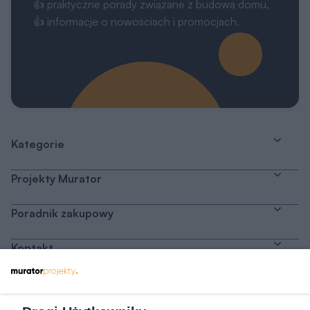
Kategorie
Projekty Murator
Poradnik zakupowy
Kontakt
Dołącz do nas
Drogi Użytkowniku,
My, naszych 1162 zaufanych partnerów oraz inne