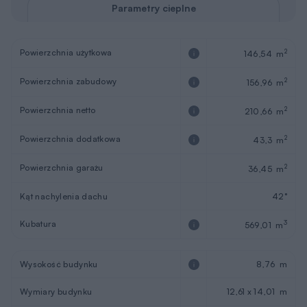
Powierzchnia użytkowa
2
146,54 m
Powierzchnia zabudowy
2
156,96 m
Powierzchnia netto
2
210,66 m
Powierzchnia dodatkowa
2
43,3 m
Powierzchnia garażu
2
36,45 m
Kąt nachylenia dachu
42°
Kubatura
3
569,01 m
Wysokość budynku
8,76 m
Wymiary budynku
12,61 x 14,01 m
Wymiary działki
19,61 x 23,01 m
Pokoje (z salonem)
6