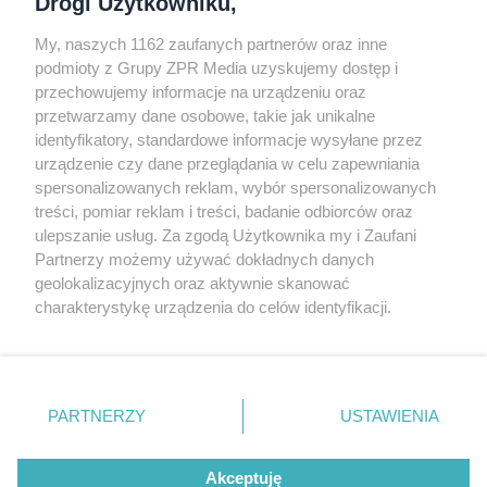
podmioty z Grupy ZPR Media uzyskujemy dostęp i
przechowujemy informacje na urządzeniu oraz
Odwiedź grupę na Facebooku
przetwarzamy dane osobowe, takie jak unikalne
Gdybym budował drugi raz - mądry Polak
identyfikatory, standardowe informacje wysyłane przez
przed budową
urządzenie czy dane przeglądania w celu zapewniania
spersonalizowanych reklam, wybór spersonalizowanych
Forum Muratora
treści, pomiar reklam i treści, badanie odbiorców oraz
ulepszanie usług. Za zgodą Użytkownika my i Zaufani
Partnerzy możemy używać dokładnych danych
geolokalizacyjnych oraz aktywnie skanować
charakterystykę urządzenia do celów identyfikacji.
Ponieważ cenimy Twoją prywatność, prosimy o zgodę na
korzystanie z tych technologii poprzez kliknięcie
„Akceptuję”. Zgoda jest dobrowolna i zawsze możesz ją
zmienić/wycofać klikając przycisk ustawień prywatności
PARTNERZY
USTAWIENIA
znajdujący się w lewym dolnym rogu strony
. Niektóre
rodzaje przetwarzania danych nie wymagają zgody
Akceptuję
użytkownika, ale masz prawo sprzeciwić się takiemu
projekty.muratordom.pl
© 2026
przetwarzaniu. Preferencje będą miały zastosowanie tylko
na tej witrynie.
REKLAMA