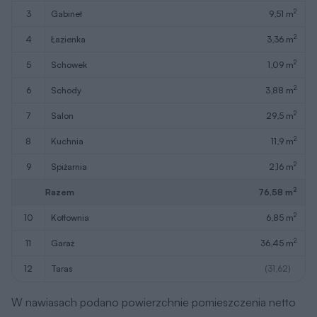
2
5
schowek
1,09 m
2
6
schody
3,88 m
2
7
salon
29,5 m
2
8
kuchnia
11,9 m
2
9
spiżarnia
2,16 m
2
Razem
76,58 m
2
10
kotłownia
6,85 m
2
11
garaż
36,45 m
12
taras
(31,62)
W nawiasach podano powierzchnie pomieszczenia netto
Pobierz rysunki
szczegółowe