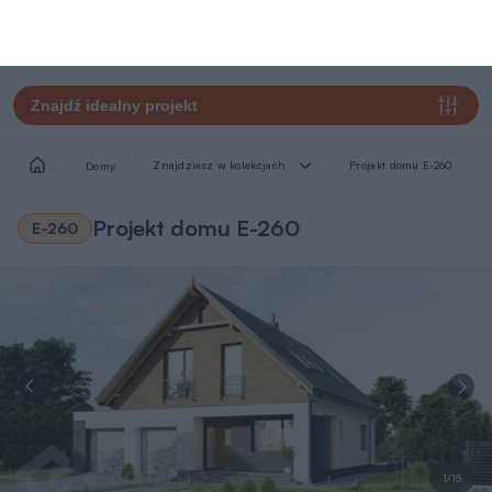
Znajdź idealny projekt
Znajdziesz w kolekcjach
Projekt domu E-260
Domy
Projekt domu E-260
E-260
1/15
Wersja
Zobacz podobne
lustrzana