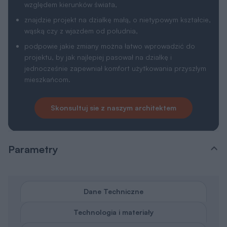
wąską czy z wjazdem od południa,
podpowie jakie zmiany można łatwo wprowadzić do
projektu, by jak najlepiej pasował na działkę i
jednocześnie zapewniał komfort użytkowania przyszłym
mieszkańcom.
Skonsultuj sie z naszym architektem
Parametry
Dane Techniczne
Technologia i materiały
Parametry cieplne