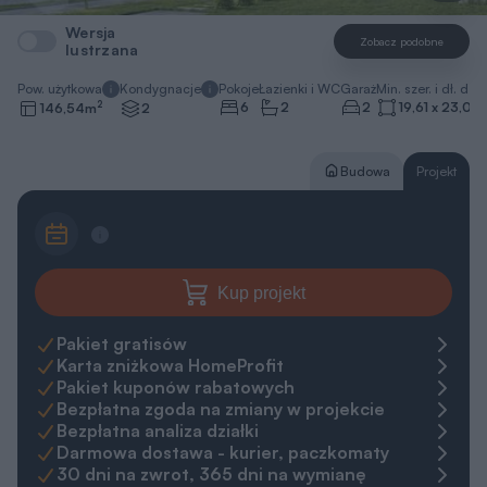
Pow. użytkowa
Kondygnacje
Pokoje
Łazienki i WC
Garaż
Min. szer. i dł. dzia
2
6
2
2
19,61 x 23,01
146,54
m
2
Budowa
Projekt
Kup projekt
Pakiet gratisów
Karta zniżkowa HomeProfit
Pakiet kuponów rabatowych
Bezpłatna zgoda na zmiany w projekcie
Bezpłatna analiza działki
Darmowa dostawa - kurier, paczkomaty
30 dni na zwrot, 365 dni na wymianę
Gwarancja najniższej ceny