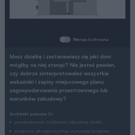
Wersja lustrzana
Masz działkę i zastanawiasz się jaki dom
mógłby na niej stanąć? Nie jesteś pewien,
czy dobrze zinterpretowałeś wszystkie
wskaźniki i zapisy miejscowego planu
zagospodarowania przestrzennego lub
warunków zabudowy?
Architekt pomoże Ci:
przeanalizować możliwości zabudowy działki,
podpowie jak najkorzystniej usytuować budynek
względem kierunków świata,
znajdzie projekt na działkę małą, o nietypowym kształcie,