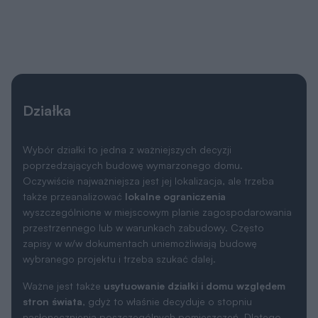
Działka
Wybór działki to jedna z ważniejszych decyzji
poprzedzających budowę wymarzonego domu.
Oczywiście najważniejsza jest jej lokalizacja, ale trzeba
także przeanalizować
lokalne ograniczenia
wyszczególnione w miejscowym planie zagospodarowania
przestrzennego lub w warunkach zabudowy. Często
zapisy w w/w dokumentach uniemożliwiają budowę
wybranego projektu i trzeba szukać dalej.
Ważne jest także
usytuowanie działki i domu względem
stron świata
, gdyż to właśnie decyduje o stopniu
nasłonecznienia poszczególnych pomieszczeń. Dlatego
każdy projekt oferujemy w dwóch wersjach: podstawowej
oraz lustrzanej, aby można było wybrać najkorzystniejszy