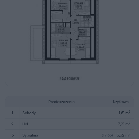
Pomieszczenie
Użytkowa
2
1
schody
1,51 m
2
2
hol
7,21 m
2
3
sypialnia
(17,63)
13,32 m
2
4
sypialnia
(21,83)
16,45 m
2
5
łazienka
(6,67)
4,96 m