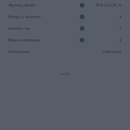
Łazienki i wc
2
Miejsca postojowe
2
Sezonowość
Całoroczny
REKLAMA
Opis projektu