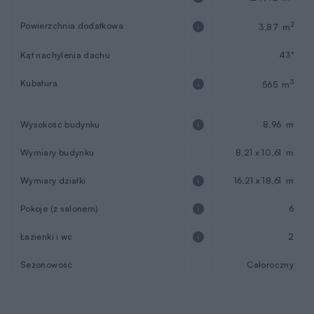
Powierzchnia dodatkowa
2
3,87 m
Kąt nachylenia dachu
43°
Kubatura
3
565 m
Wysokość budynku
8,96 m
Wymiary budynku
8,21 x 10,61 m
Wymiary działki
16,21 x 18,61 m
Pokoje (z salonem)
6
Łazienki i wc
2
Sezonowość
Całoroczny