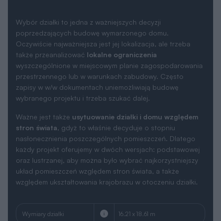
Wybór działki to jedna z ważniejszych decyzji
poprzedzających budowę wymarzonego domu.
Oczywiście najważniejsza jest jej lokalizacja, ale trzeba
także przeanalizować
lokalne ograniczenia
wyszczególnione w miejscowym planie zagospodarowania
przestrzennego lub w warunkach zabudowy. Często
zapisy w w/w dokumentach uniemożliwiają budowę
wybranego projektu i trzeba szukać dalej.
Ważne jest także
usytuowanie działki i domu względem
stron świata
, gdyż to właśnie decyduje o stopniu
nasłonecznienia poszczególnych pomieszczeń. Dlatego
każdy projekt oferujemy w dwóch wersjach: podstawowej
oraz lustrzanej, aby można było wybrać najkorzystniejszy
układ pomieszczeń względem stron świata, a także
względem ukształtowania krajobrazu w otoczeniu działki.
Wymiary działki
16.21 x 18.61 m