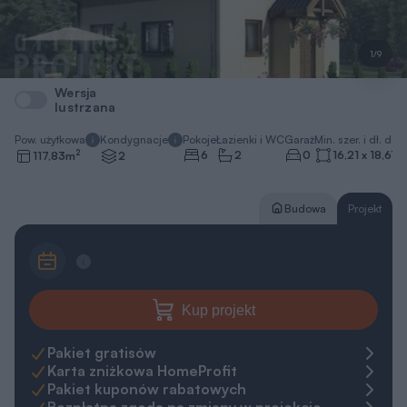
1/9
Wersja
lustrzana
Pow. użytkowa
Kondygnacje
Pokoje
Łazienki i WC
Garaż
Min. szer. i dł. dzia
2
6
2
0
16,21 x 18,61
m
117,83
m
2
Budowa
Projekt
Kup projekt
Pakiet gratisów
Karta zniżkowa HomeProfit
Pakiet kuponów rabatowych