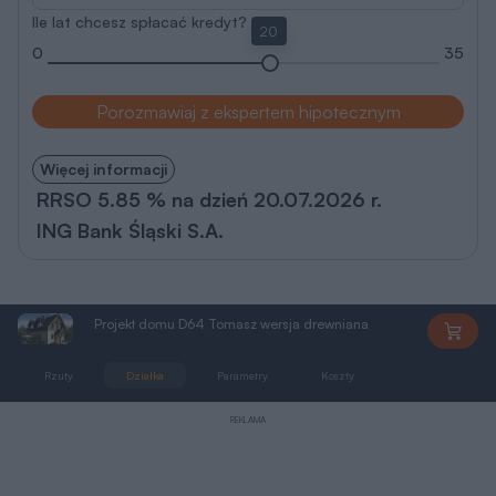
Ile lat chcesz spłacać kredyt?
20
0
35
Porozmawiaj z ekspertem hipotecznym
Więcej informacji
RRSO 5.85 % na dzień 20.07.2026 r.
ING Bank Śląski S.A.
Projekt domu D64 Tomasz wersja drewniana
D64
Rzuty
Działka
Parametry
Koszty
Zmiany
REKLAMA