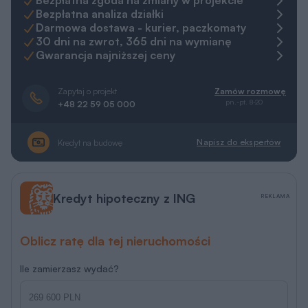
Bezpłatna zgoda na zmiany w projekcie
Bezpłatna analiza działki
Darmowa dostawa - kurier, paczkomaty
30 dni na zwrot, 365 dni na wymianę
Gwarancja najniższej ceny
Zapytaj o projekt
Zamów rozmowę
pn.-pt. 8-20
+48 22 59 05 000
Napisz do ekspertów
Kredyt na budowę
Kredyt hipoteczny z ING
REKLAMA
Oblicz ratę dla tej nieruchomości
Ile zamierzasz wydać?