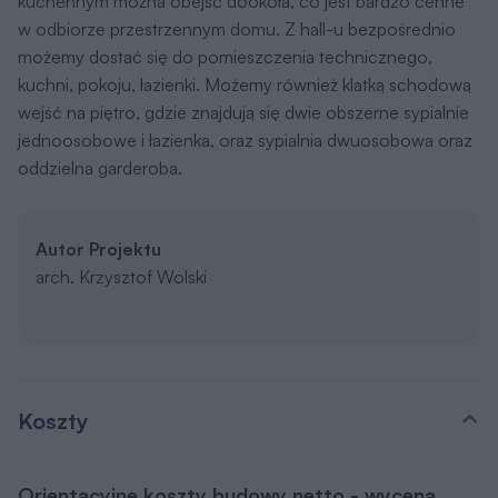
kuchennym można obejść dookoła, co jest bardzo cenne
w odbiorze przestrzennym domu. Z hall-u bezpośrednio
możemy dostać się do pomieszczenia technicznego,
kuchni, pokoju, łazienki. Możemy również klatką schodową
wejść na piętro, gdzie znajdują się dwie obszerne sypialnie
jednoosobowe i łazienka, oraz sypialnia dwuosobowa oraz
oddzielna garderoba.
Autor Projektu
arch. Krzysztof Wolski
Koszty
Orientacyjne koszty budowy netto - wycena