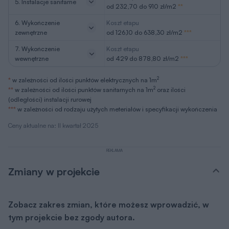
5. Instalacje sanitarne
od 232,70 do 910 zł/m2
**
6. Wykończenie
Koszt etapu
zewnętrzne
od 126,10 do 638,30 zł/m2
***
7. Wykończenie
Koszt etapu
wewnętrzne
od 429 do 878,80 zł/m2
***
2
*
w zależności od ilości punktów elektrycznych na 1m
2
**
w zależności od ilości punktów sanitarnych na 1m
oraz ilości
(odległości) instalacji rurowej
***
w zależności od rodzaju użytych meteriałów i specyfikacji wykończenia
Ceny aktualne na: II kwartał 2025
REKLAMA
Zmiany w projekcie
Zobacz zakres zmian, które możesz wprowadzić, w
tym projekcie bez zgody autora.