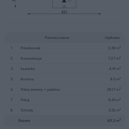
Pomieszczenie
Użytkowa
2
1
przedsionek
2,38 m
2
2
komunikacja
7,27 m
2
3
łazienka
4,91 m
2
5
kuchnia
8,5 m
2
6
pokój dzienny + jadalnia
28,17 m
2
7
pokój
8,65 m
2
8
schody
3,32 m
2
Razem
63,2 m