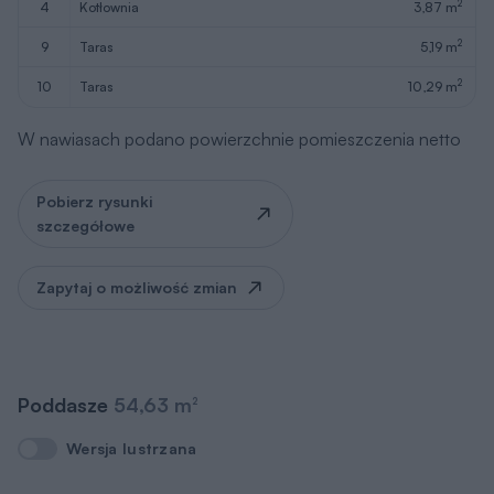
2
4
kotłownia
3,87 m
2
9
taras
5,19 m
2
10
taras
10,29 m
W nawiasach podano powierzchnie pomieszczenia netto
Pobierz rysunki
szczegółowe
Zapytaj o możliwość zmian
Poddasze
54,63 m
2
Wersja lustrzana
Wersja lustrzana