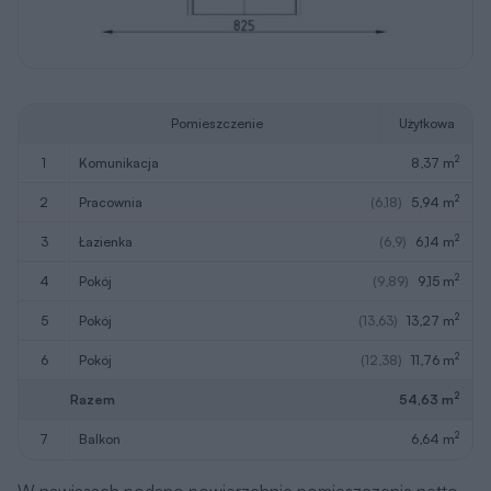
Pomieszczenie
Użytkowa
2
1
komunikacja
8,37 m
2
2
pracownia
(6,18)
5,94 m
2
3
łazienka
(6,9)
6,14 m
2
4
pokój
(9,89)
9,15 m
2
5
pokój
(13,63)
13,27 m
2
6
pokój
(12,38)
11,76 m
2
Razem
54,63 m
2
7
balkon
6,64 m
W nawiasach podano powierzchnie pomieszczenia netto