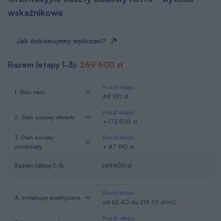
wskaźnikowa
Jak dokonujemy wyliczeń?
Razem (etapy 1-3):
269 600 zł
Koszt etapu
1. Stan zero
48 910 zł
Koszt etapu
2. Stan surowy otwarty
+ 173 500 zł
3. Stan surowy
Koszt etapu
zamknięty
+ 47 190 zł
Razem (etapy 1-3):
269 600 zł
Koszt etapu
4. Instalacje elektryczne
od 62,40 do 219,70 zł/m2
*
Koszt etapu