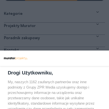
Kategorie
Projekty Murator
Poradnik zakupowy
Kontakt
Dołącz do nas
Drogi Użytkowniku,
My, naszych 1162 zaufanych partnerów oraz inne
podmioty z Grupy ZPR Media uzyskujemy dostęp i
przechowujemy informacje na urządzeniu oraz
Odwiedź grupę na Facebooku
przetwarzamy dane osobowe, takie jak unikalne
Gdybym budował drugi raz - mądry Polak
identyfikatory, standardowe informacje wysyłane przez
przed budową
urządzenie czy dane przeglądania w celu zapewniania