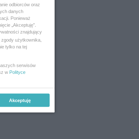
anie odbiorców oraz
nych danych
kacji. Ponieważ
ięcie „Akceptuję”.
ywatności znajdujący
ą zgody użytkownika,
 tylko na tej
 naszych serwisów
esz w
Polityce
Akceptuję