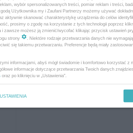
klam, wybór spersonalizowanych treści, pomiar reklam i treści, bad
2
Razem
99,83 m
 zgodą Użytkownika my i Zaufani Partnerzy możemy używać dokład
az aktywnie skanować charakterystykę urządzenia do celów identyfi
W nawiasach podano powierzchnie
ść, prosimy o zgodę na korzystanie z tych technologii poprzez klikn
pomieszczenia netto
a i zawsze możesz ją zmienić/wycofać klikając przycisk ustawień pr
ogu strony
. Niektóre rodzaje przetwarzania danych nie wymagaj
iwić się takiemu przetwarzaniu. Preferencje będą miały zastosowanie
szymi informacjami, abyś mógł świadomie i komfortowo korzystać z
gółowe informacje dotyczące przetwarzania Twoich danych znajdzi
s
oraz po kliknięciu w „Ustawienia”.
USTAWIENIA