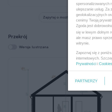
spersonalizowanych re
ulepszanie usług. Za
geolokalizacyjnych or
Zapytaj o możliwość zmian
cenimy Twoją prywatno
Zgoda jest dobrowoln
się w lewym dolnym r
Przekrój
ale masz prawo sprzec
witrynie.
Wersja lustrzana
Wersja lustrzana
Zapoznaj się z poniż
internetowych. Szcze
Prywatności
i
Cookie
PARTNERZY