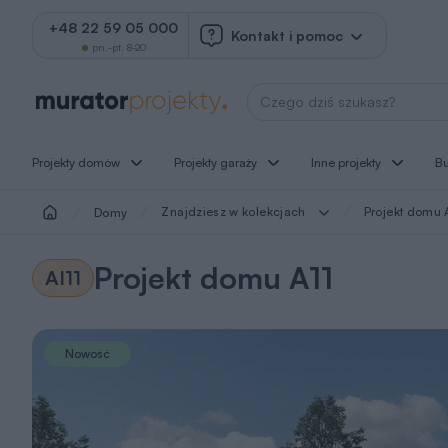
+48 22 59 05 000
Kontakt i pomoc
pn.-pt. 8-20
Wyszukaj projekt
Projekty domów
Projekty garaży
Inne projekty
B
Znajdziesz w kolekcjach
Projekt domu 
Domy
Projekt domu A11
AI11
Nowość