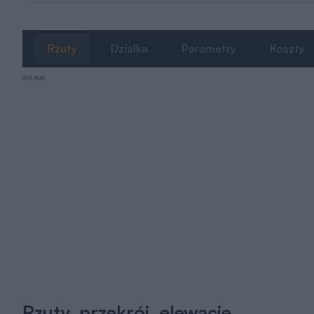
Rzuty
Działka
Parametry
Koszty
REKLAMA
Rzuty, przekrój, elewacje