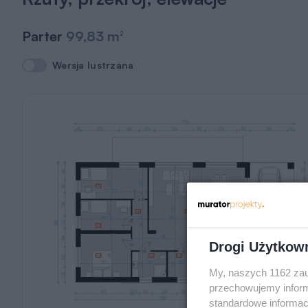
Parter
99,83 m
2
Wersja lustrzana
Wersja lustrzana
Drogi Użytkow
My, naszych 1162 zau
przechowujemy informa
standardowe informac