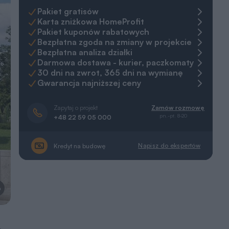
Pakiet gratisów
Karta zniżkowa HomeProfit
Pakiet kuponów rabatowych
Bezpłatna zgoda na zmiany w projekcie
Bezpłatna analiza działki
Darmowa dostawa - kurier, paczkomaty
30 dni na zwrot, 365 dni na wymianę
Gwarancja najniższej ceny
Zapytaj o projekt
Zamów rozmowę
pn.-pt. 8-20
+48 22 59 05 000
Napisz do ekspertów
Kredyt na budowę
a