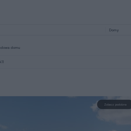
udowa domu
A11
Zobacz podobne