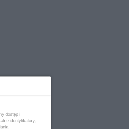
y dostęp i
lne identyfikatory,
iania