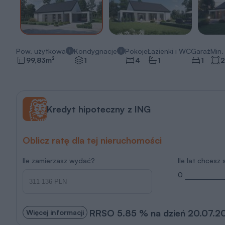
Pow. użytkowa
Kondygnacje
Pokoje
Łazienki i WC
Garaż
Min. 
2
99,83
m
1
4
1
1
2
Kredyt hipoteczny z ING
Oblicz ratę dla tej nieruchomości
Ile zamierzasz wydać?
Ile lat chcesz
0
RRSO 5.85 % na dzień 20.07.2
Więcej informacji