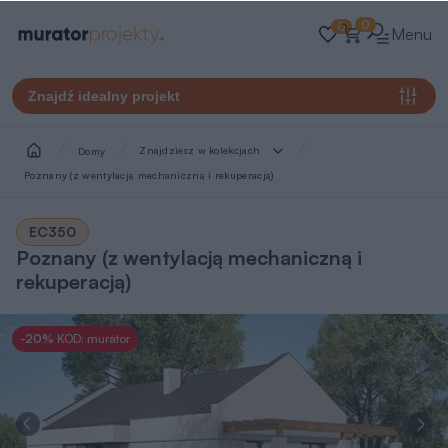
0
0
Menu
Znajdź idealny projekt
Znajdziesz w kolekcjach
Domy
Poznany (z wentylacją mechaniczną i rekuperacją)
EC350
Poznany (z wentylacją mechaniczną i
rekuperacją)
-20%
KOD: murator