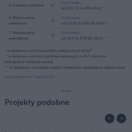
Koszt etapu
5. Instalacje sanitarne
od 232,70 do 910 zł/m2
**
6. Wykończenie
Koszt etapu
zewnętrzne
od 126,10 do 638,30 zł/m2
***
7. Wykończenie
Koszt etapu
wewnętrzne
od 429 do 878,80 zł/m2
***
2
*
w zależności od ilości punktów elektrycznych na 1m
2
**
w zależności od ilości punktów sanitarnych na 1m
oraz ilości
(odległości) instalacji rurowej
***
w zależności od rodzaju użytych meteriałów i specyfikacji wykończenia
Ceny aktualne na: I kwartał 2021
REKLAMA
Projekty podobne