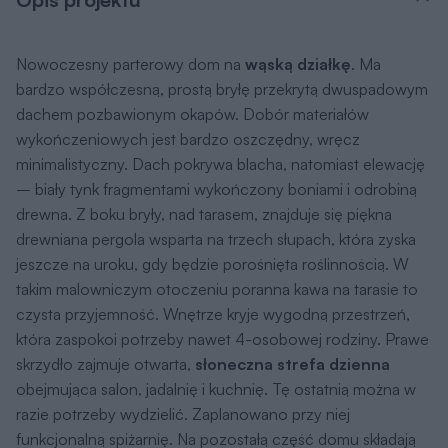
Nowoczesny parterowy dom na
wąską działkę
. Ma
bardzo współczesną, prostą bryłę przekrytą dwuspadowym
dachem pozbawionym okapów. Dobór materiałów
wykończeniowych jest bardzo oszczędny, wręcz
minimalistyczny. Dach pokrywa blacha, natomiast elewację
– biały tynk fragmentami wykończony boniami i odrobiną
drewna. Z boku bryły, nad tarasem, znajduje się piękna
drewniana pergola wsparta na trzech słupach, która zyska
jeszcze na uroku, gdy będzie porośnięta roślinnością. W
takim malowniczym otoczeniu poranna kawa na tarasie to
czysta przyjemność. Wnętrze kryje wygodną przestrzeń,
która zaspokoi potrzeby nawet 4-osobowej rodziny. Prawe
skrzydło zajmuje otwarta,
słoneczna strefa dzienna
obejmująca salon, jadalnię i kuchnię. Tę ostatnią można w
razie potrzeby wydzielić. Zaplanowano przy niej
funkcjonalną spiżarnię. Na pozostałą część domu składają