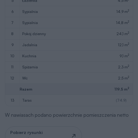
5
łazienka
4,5 m
2
6
sypialnia
14,9 m
2
7
sypialnia
14,8 m
2
8
pokój dzienny
24,1 m
2
9
jadalnia
12,1 m
2
10
kuchnia
9,1 m
2
11
spiżarnia
2,3 m
2
12
wc
2,5 m
2
Razem
119,5 m
13
taras
(74,9)
W nawiasach podano powierzchnie pomieszczenia netto
Pobierz rysunki