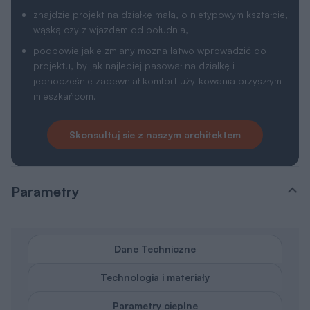
znajdzie projekt na działkę małą, o nietypowym kształcie,
wąską czy z wjazdem od południa,
podpowie jakie zmiany można łatwo wprowadzić do
projektu, by jak najlepiej pasował na działkę i
jednocześnie zapewniał komfort użytkowania przyszłym
mieszkańcom.
Skonsultuj sie z naszym architektem
Parametry
Dane Techniczne
Technologia i materiały
Parametry cieplne