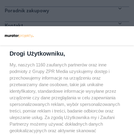
Poradnik zakupowy
Kontakt
Dołącz do nas
Drogi Użytkowniku,
My, naszych 1160 zaufanych partnerów oraz inne
podmioty z Grupy ZPR Media uzyskujemy dostęp i
przechowujemy informacje na urządzeniu oraz
Odwiedź grupę na Facebooku
przetwarzamy dane osobowe, takie jak unikalne
Gdybym budował drugi raz - mądry Polak
identyfikatory, standardowe informacje wysyłane przez
przed budową
urządzenie czy dane przeglądania w celu zapewniania
spersonalizowanych reklam, wybór spersonalizowanych
Forum Muratora
treści, pomiar reklam i treści, badanie odbiorców oraz
ulepszanie usług. Za zgodą Użytkownika my i Zaufani
Partnerzy możemy używać dokładnych danych
geolokalizacyjnych oraz aktywnie skanować