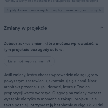
Poznany (z wentylacją mechaniczną i rekuperacją) należy do kategorii:
Projekty domów nowoczesnych
Projekty domów energooszczędnych
Pr
Zmiany w projekcie
Zobacz zakres zmian, które możesz wprowadzić, w
tym projekcie bez zgody autora.
Lista możliwych zmian
Jeśli zmiany, które chcesz wprowadzić nie są ujęte w
powyższym zestawieniu, skontaktuj się z nami. Nasz
architekt przeanalizuje i doradzi, które z Twoich
propozycji warto wdrożyć. O zgodę na zmiany możesz
wystąpić nie tylko w momencie zakupu projektu, ale
także później i otrzymasz ją bezpłatnie w ciągu kilku dni.