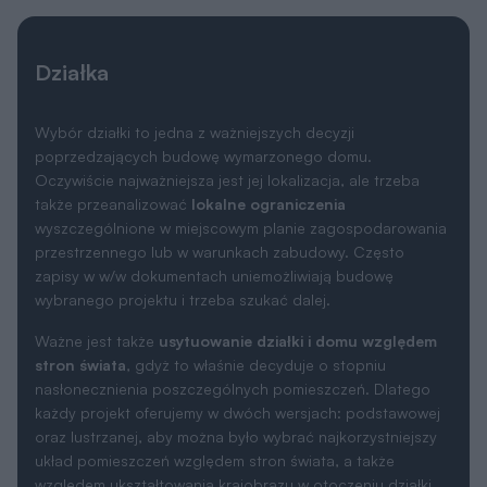
Działka
Wybór działki to jedna z ważniejszych decyzji
poprzedzających budowę wymarzonego domu.
Oczywiście najważniejsza jest jej lokalizacja, ale trzeba
także przeanalizować
lokalne ograniczenia
wyszczególnione w miejscowym planie zagospodarowania
przestrzennego lub w warunkach zabudowy. Często
zapisy w w/w dokumentach uniemożliwiają budowę
wybranego projektu i trzeba szukać dalej.
Ważne jest także
usytuowanie działki i domu względem
stron świata
, gdyż to właśnie decyduje o stopniu
nasłonecznienia poszczególnych pomieszczeń. Dlatego
każdy projekt oferujemy w dwóch wersjach: podstawowej
oraz lustrzanej, aby można było wybrać najkorzystniejszy
układ pomieszczeń względem stron świata, a także
względem ukształtowania krajobrazu w otoczeniu działki.