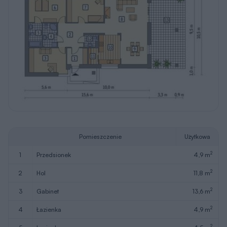
Pomieszczenie
Użytkowa
2
1
przedsionek
4,9 m
2
2
hol
11,8 m
2
3
gabinet
13,6 m
2
4
łazienka
4,9 m
2