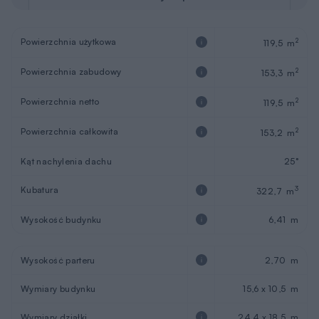
Powierzchnia użytkowa
2
119,5 m
Powierzchnia zabudowy
2
153,3 m
Powierzchnia netto
2
119,5 m
Powierzchnia całkowita
2
153,2 m
Kąt nachylenia dachu
25°
Kubatura
3
322,7 m
Wysokość budynku
6,41 m
Wysokość parteru
2,70 m
Wymiary budynku
15,6 x 10,5 m
Wymiary działki
24,4 x 18,5 m