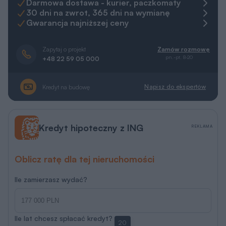
Darmowa dostawa - kurier, paczkomaty
30 dni na zwrot, 365 dni na wymianę
Gwarancja najniższej ceny
Zapytaj o projekt
Zamów rozmowę
pn.-pt. 8-20
+48 22 59 05 000
Napisz do ekspertów
Kredyt na budowę
Kredyt hipoteczny z ING
REKLAMA
Oblicz ratę dla tej nieruchomości
Ile zamierzasz wydać?
Ile lat chcesz spłacać kredyt?
20