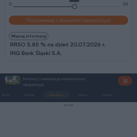
0
35
Porozmawiaj z ekspertem hipotecznym
Więcej informacji
RRSO 5.85 % na dzień 20.07.2026 r.
ING Bank Śląski S.A.
Poznany (z wentylacją mechaniczną i
EC350
rekuperacją)
Rzuty
Działka
Parametry
Koszty
Podobne
Zmia
REKLAMA