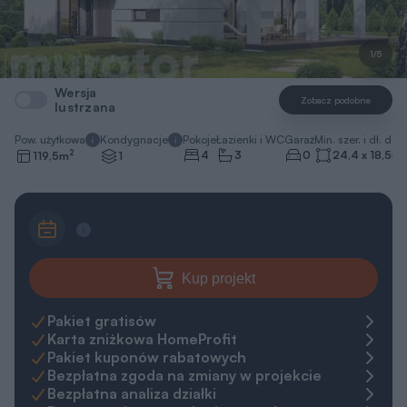
1/5
Wersja
Zobacz podobne
lustrzana
Pow. użytkowa
Kondygnacje
Pokoje
Łazienki i WC
Garaż
Min. szer. i dł. dzia
2
4
3
0
24,4 x 18,5
m
119,5
m
1
Kup projekt
Pakiet gratisów
Karta zniżkowa HomeProfit
Pakiet kuponów rabatowych
Bezpłatna zgoda na zmiany w projekcie
Bezpłatna analiza działki