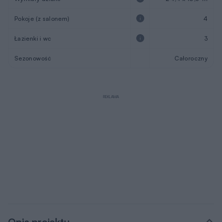
Pokoje (z salonem)
4
Łazienki i wc
3
Sezonowość
Całoroczny
REKLAMA
Opis projektu