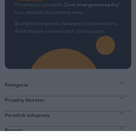
Otrzymasz e-poradnik „
Dom energooszczędny
”,
a co niedziela do porannej kawy:
👍 praktyczne porady związane z budową domu,
👍 informacje o nowościach i promocjach.
Kategorie
Projekty Murator
Poradnik zakupowy
Kontakt