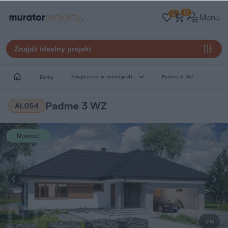
0
0
Menu
Znajdź idealny projekt
Znajdziesz w kolekcjach
Padme 3 WZ
Domy
Padme 3 WZ
AL054
Nowość
1/16