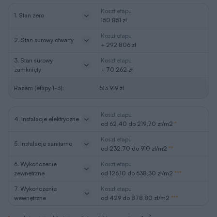
Koszt etapu
1. Stan zero
150 851 zł
Koszt etapu
2. Stan surowy otwarty
+ 292 806 zł
3. Stan surowy
Koszt etapu
zamknięty
+ 70 262 zł
Razem (etapy 1-3):
513 919 zł
Koszt etapu
4. Instalacje elektryczne
od 62,40 do 219,70 zł/m2
*
Koszt etapu
5. Instalacje sanitarne
od 232,70 do 910 zł/m2
**
6. Wykończenie
Koszt etapu
zewnętrzne
od 126,10 do 638,30 zł/m2
***
7. Wykończenie
Koszt etapu
wewnętrzne
od 429 do 878,80 zł/m2
***
2