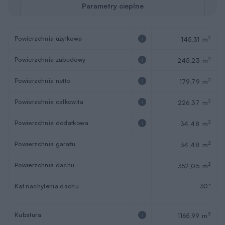
Parametry cieplne
Powierzchnia użytkowa
2
145,31 m
Powierzchnia zabudowy
2
245,23 m
Powierzchnia netto
2
179,79 m
Powierzchnia całkowita
2
226,37 m
Powierzchnia dodatkowa
2
34,48 m
Powierzchnia garażu
2
34,48 m
Powierzchnia dachu
2
352,05 m
Kąt nachylenia dachu
30°
Kubatura
3
1165,99 m