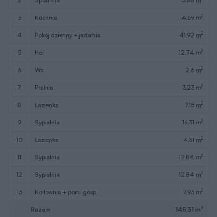
2
spiżarnia
3,88 m
2
3
kuchnia
14,59 m
2
4
pokój dzienny + jadalnia
41,92 m
2
5
hol
12,74 m
2
6
wc
2,6 m
2
7
pralnia
3,23 m
2
8
łazienka
7,15 m
2
9
sypialnia
16,31 m
2
10
łazienka
4,31 m
2
11
sypialnia
12,84 m
2
12
sypialnia
12,84 m
2
13
kotłownia + pom. gosp.
7,93 m
2
Razem
145,31 m