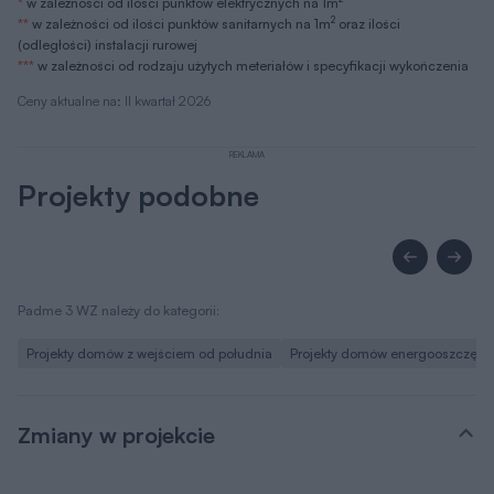
*
w zależności od ilości punktów elektrycznych na 1m
2
**
w zależności od ilości punktów sanitarnych na 1m
oraz ilości
(odległości) instalacji rurowej
***
w zależności od rodzaju użytych meteriałów i specyfikacji wykończenia
Ceny aktualne na: II kwartał 2026
REKLAMA
Projekty podobne
Padme 3 WZ należy do kategorii:
Projekty domów z wejściem od południa
Projekty domów energooszczęd
Zmiany w projekcie