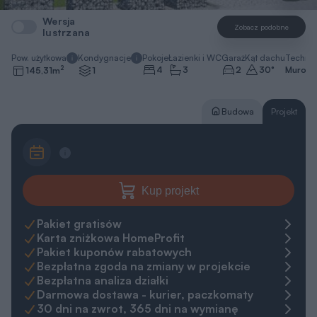
Wersja
Zobacz podobne
lustrzana
Pow. użytkowa
Kondygnacje
Pokoje
Łazienki i WC
Garaż
Kąt dachu
Technol
2
4
3
2
30
°
Murow
145,31
m
1
Budowa
Projekt
Kup projekt
Pakiet gratisów
Karta zniżkowa HomeProfit
Pakiet kuponów rabatowych
Bezpłatna zgoda na zmiany w projekcie
Bezpłatna analiza działki
Darmowa dostawa - kurier, paczkomaty
30 dni na zwrot, 365 dni na wymianę