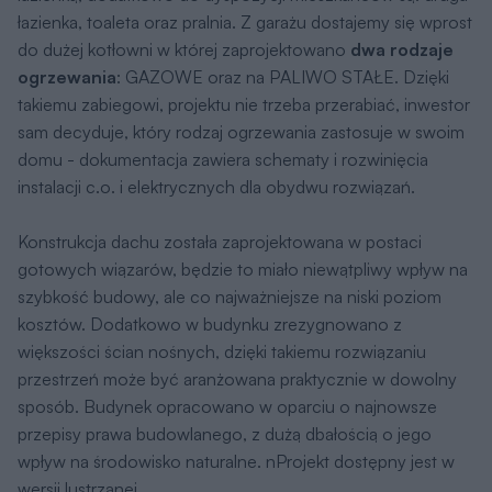
łazienka, toaleta oraz pralnia. Z garażu dostajemy się wprost
do dużej kotłowni w której zaprojektowano
dwa rodzaje
ogrzewania
: GAZOWE oraz na PALIWO STAŁE. Dzięki
takiemu zabiegowi, projektu nie trzeba przerabiać, inwestor
sam decyduje, który rodzaj ogrzewania zastosuje w swoim
domu - dokumentacja zawiera schematy i rozwinięcia
instalacji c.o. i elektrycznych dla obydwu rozwiązań.
Konstrukcja dachu została zaprojektowana w postaci
gotowych wiązarów, będzie to miało niewątpliwy wpływ na
szybkość budowy, ale co najważniejsze na niski poziom
kosztów. Dodatkowo w budynku zrezygnowano z
większości ścian nośnych, dzięki takiemu rozwiązaniu
przestrzeń może być aranżowana praktycznie w dowolny
sposób. Budynek opracowano w oparciu o najnowsze
przepisy prawa budowlanego, z dużą dbałością o jego
wpływ na środowisko naturalne. nProjekt dostępny jest w
wersji lustrzanej.