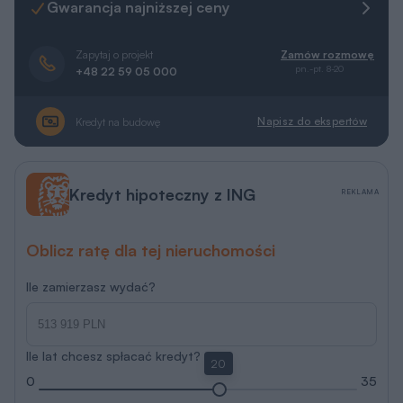
Gwarancja najniższej ceny
Zapytaj o projekt
Zamów rozmowę
pn.-pt. 8-20
+48 22 59 05 000
Napisz do ekspertów
Kredyt na budowę
Kredyt hipoteczny z ING
REKLAMA
Oblicz ratę dla tej nieruchomości
Ile zamierzasz wydać?
Ile lat chcesz spłacać kredyt?
20
0
35