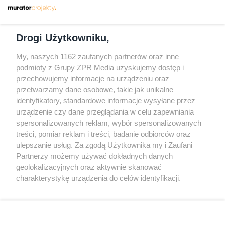
Dołącz do nas
Drogi Użytkowniku,
My, naszych 1162 zaufanych partnerów oraz inne
podmioty z Grupy ZPR Media uzyskujemy dostęp i
przechowujemy informacje na urządzeniu oraz
Odwiedź grupę na Facebooku
przetwarzamy dane osobowe, takie jak unikalne
Gdybym budował drugi raz - mądry Polak
identyfikatory, standardowe informacje wysyłane przez
przed budową
urządzenie czy dane przeglądania w celu zapewniania
spersonalizowanych reklam, wybór spersonalizowanych
Forum Muratora
treści, pomiar reklam i treści, badanie odbiorców oraz
ulepszanie usług. Za zgodą Użytkownika my i Zaufani
Partnerzy możemy używać dokładnych danych
geolokalizacyjnych oraz aktywnie skanować
charakterystykę urządzenia do celów identyfikacji.
Ponieważ cenimy Twoją prywatność, prosimy o zgodę na
korzystanie z tych technologii poprzez kliknięcie
„Akceptuję”. Zgoda jest dobrowolna i zawsze możesz ją
zmienić/wycofać klikając przycisk ustawień prywatności