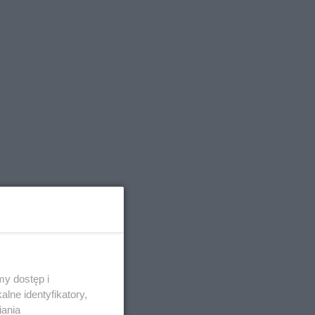
y dostęp i
lne identyfikatory,
iania