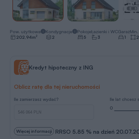
Pow. użytkowa
Kondygnacje
Pokoje
Łazienki i WC
Garaż
Min. 
2
202,94
m
2
5
3
1
2
Kredyt hipoteczny z ING
Oblicz ratę dla tej nieruchomości
Ile zamierzasz wydać?
Ile lat chcesz
0
RRSO 5.85 % na dzień 20.07.2
Więcej informacji