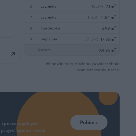
2
6
łazienka
(8,34)
7,1 m
2
7
łazienka
(13,31)
11,54 m
2
8
garderoba
3,98 m
2
9
sypialnia
(21,02)
17,95 m
2
Razem
101,96 m
W nawiasach podano powierzchnie
pomieszczenia netto
Pobierz
 i poszczególnych
projekt spełnia Twoje