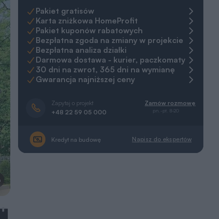
Pakiet gratisów
Karta zniżkowa HomeProfit
Pakiet kuponów rabatowych
Bezpłatna zgoda na zmiany w projekcie
Bezpłatna analiza działki
Darmowa dostawa - kurier, paczkomaty
30 dni na zwrot, 365 dni na wymianę
Gwarancja najniższej ceny
Zapytaj o projekt
Zamów rozmowę
pn.-pt. 8-20
+48 22 59 05 000
Napisz do ekspertów
Kredyt na budowę
a