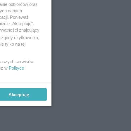
anie odbiorców oraz
nych danych
kacji. Ponieważ
ięcie „Akceptuję”.
ywatności znajdujący
ą zgody użytkownika,
 tylko na tej
 naszych serwisów
esz w
Polityce
Akceptuję