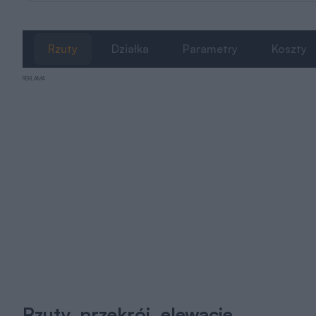
Rzuty
Działka
Parametry
Koszty
REKLAMA
Rzuty, przekrój, elewacje