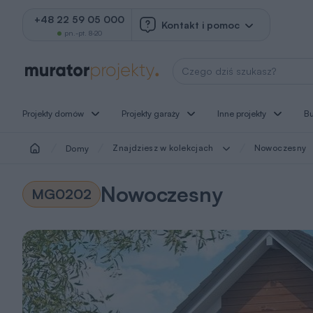
+48 22 59 05 000
Kontakt i pomoc
pn.-pt. 8-20
Wyszukaj projekt
Projekty domów
Projekty garaży
Inne projekty
B
Znajdziesz w kolekcjach
Nowoczesny
Domy
Nowoczesny
MG0202