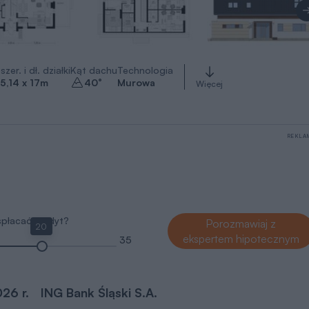
szer. i dł. działki
Kąt dachu
Technologia
5,14 x 17
m
40
°
Murowa
Więcej
REKLA
 spłacać kredyt?
Porozmawiaj z
20
ekspertem hipotecznym
35
026 r.
ING Bank Śląski S.A.