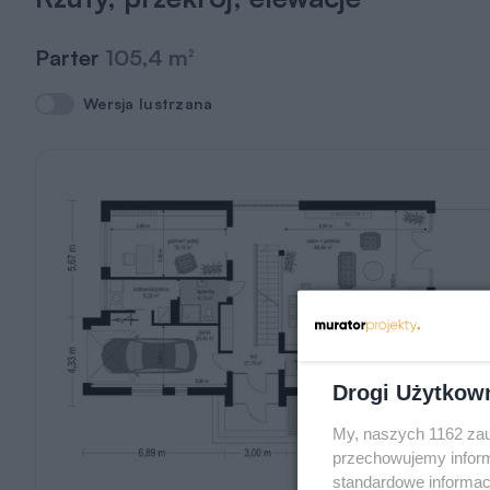
Parter
105,4 m
2
Wersja lustrzana
Wersja lustrzana
Drogi Użytkow
My, naszych 1162 zau
przechowujemy informa
standardowe informac