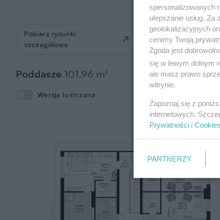
spersonalizowanych re
ulepszanie usług. Za
geolokalizacyjnych or
Pobierz rysunki
Zapytaj o możliwość
cenimy Twoją prywatno
szczegółowe
zmian
Zgoda jest dobrowoln
się w lewym dolnym r
Poddasze
101,96 m
2
ale masz prawo sprzec
witrynie.
Wersja lustrzana
Wersja lustrzana
Zapoznaj się z poniż
internetowych. Szcze
Prywatności
i
Cookie
PARTNERZY