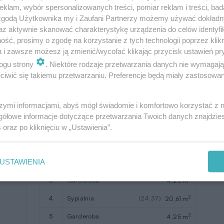
klam, wybór spersonalizowanych treści, pomiar reklam i treści, bad
2
8
garaż
20,45 m
 zgodą Użytkownika my i Zaufani Partnerzy możemy używać dokład
az aktywnie skanować charakterystykę urządzenia do celów identyfi
W nawiasach podano powierzchnie
ść, prosimy o zgodę na korzystanie z tych technologii poprzez klikn
pomieszczenia netto
a i zawsze możesz ją zmienić/wycofać klikając przycisk ustawień pr
ogu strony
. Niektóre rodzaje przetwarzania danych nie wymagaj
iwić się takiemu przetwarzaniu. Preferencje będą miały zastosowanie
szymi informacjami, abyś mógł świadomie i komfortowo korzystać z
gółowe informacje dotyczące przetwarzania Twoich danych znajdzi
Pomieszczenie
Użytkowa
s
oraz po kliknięciu w „Ustawienia”.
2
1
hol
(14,09)
11,67 m
USTAWIENIA
2
2
sypialnia
(24,37)
20,61 m
2
3
garderoba
4,25 m
2
4
sypialnia
(24,37)
20,61 m
2
5
garderoba
4,25 m