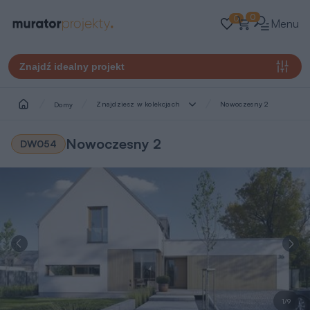
0
0
Menu
Znajdź idealny projekt
Znajdziesz w kolekcjach
Nowoczesny 2
Domy
Nowoczesny 2
DW054
1/9