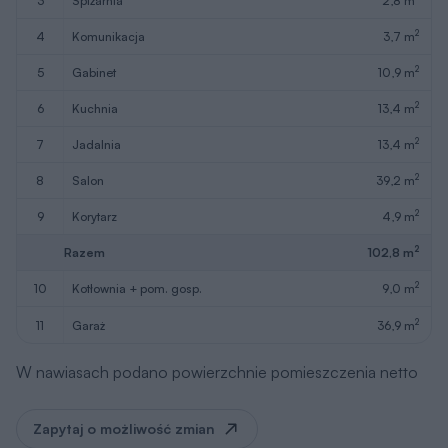
3
spiżarnia
2,8 m
2
4
komunikacja
3,7 m
2
5
gabinet
10,9 m
2
6
kuchnia
13,4 m
2
7
jadalnia
13,4 m
2
8
salon
39,2 m
2
9
korytarz
4,9 m
2
Razem
102,8 m
2
10
kotłownia + pom. gosp.
9,0 m
2
11
garaż
36,9 m
W nawiasach podano powierzchnie pomieszczenia netto
Zapytaj o możliwość zmian