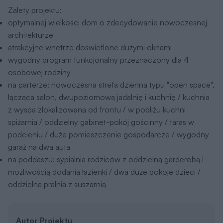
Zalety projektu:
optymalnej wielkości dom o zdecydowanie nowoczesnej
architekturze
atrakcyjne wnętrze doświetlone dużymi oknami
wygodny program funkcjonalny przeznaczony dla 4
osobowej rodziny
na parterze: nowoczesna strefa dzienna typu "open space",
łącząca salon, dwupoziomową jadalnię i kuchnię / kuchnia
z wyspą zlokalizowana od frontu / w pobliżu kuchni
spiżarnia / oddzielny gabinet-pokój gościnny / taras w
podcieniu / duże pomieszczenie gospodarcze / wygodny
garaż na dwa auta
na poddaszu: sypialnia rodziców z oddzielną garderobą i
możliwością dodania łazienki / dwa duże pokoje dzieci /
oddzielna pralnia z suszarnią
Autor Projektu