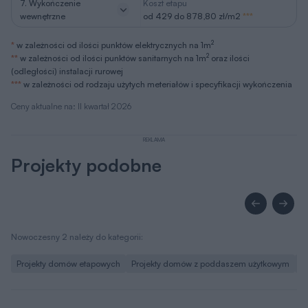
7. Wykończenie
Koszt etapu
wewnętrzne
od 429 do 878,80 zł/m2
***
2
*
w zależności od ilości punktów elektrycznych na 1m
2
**
w zależności od ilości punktów sanitarnych na 1m
oraz ilości
(odległości) instalacji rurowej
***
w zależności od rodzaju użytych meteriałów i specyfikacji wykończenia
Ceny aktualne na: II kwartał 2026
REKLAMA
Projekty podobne
Nowoczesny 2 należy do kategorii:
Projekty domów etapowych
Projekty domów z poddaszem użytkowym
P