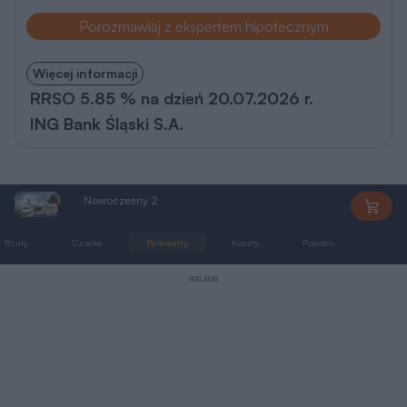
Porozmawiaj z ekspertem hipotecznym
Więcej informacji
RRSO 5.85 % na dzień 20.07.2026 r.
ING Bank Śląski S.A.
Nowoczesny 2
DW054
Rzuty
Działka
Parametry
Koszty
Podobne
Zmia
REKLAMA