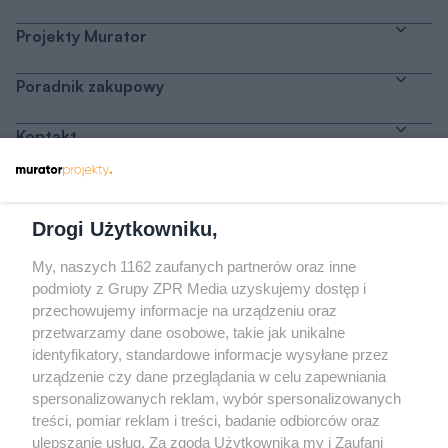
Projekty Murator
Poradnik zakupowy
Kontakt
Dołącz do nas
Drogi Użytkowniku,
My, naszych 1162 zaufanych partnerów oraz inne
podmioty z Grupy ZPR Media uzyskujemy dostęp i
przechowujemy informacje na urządzeniu oraz
Odwiedź grupę na Facebooku
przetwarzamy dane osobowe, takie jak unikalne
Gdybym budował drugi raz - mądry Polak
identyfikatory, standardowe informacje wysyłane przez
przed budową
urządzenie czy dane przeglądania w celu zapewniania
spersonalizowanych reklam, wybór spersonalizowanych
Forum Muratora
treści, pomiar reklam i treści, badanie odbiorców oraz
ulepszanie usług. Za zgodą Użytkownika my i Zaufani