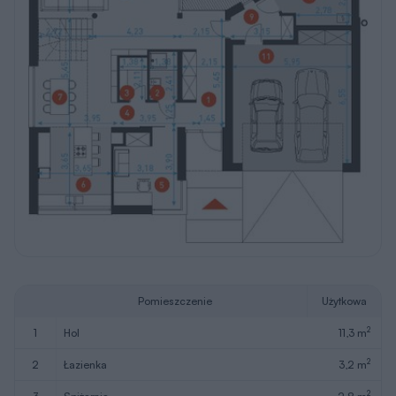
Pomieszczenie
Użytkowa
2
1
hol
11,3 m
2
2
łazienka
3,2 m
2