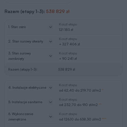
Razem (etapy 1-3):
538 829 zł
Koszt etapu
1. Stan zero
121 183 zł
Koszt etapu
2. Stan surowy otwarty
+ 327 406 zł
3. Stan surowy
Koszt etapu
zamknięty
+ 90 241 zł
Razem (etapy 1-3):
538 829 zł
Koszt etapu
4. Instalacje elektryczne
od 62,40 do 219,70 zł/m2
*
Koszt etapu
5. Instalacje sanitarne
od 232,70 do 910 zł/m2
**
6. Wykończenie
Koszt etapu
zewnętrzne
od 126,10 do 638,30 zł/m2
***