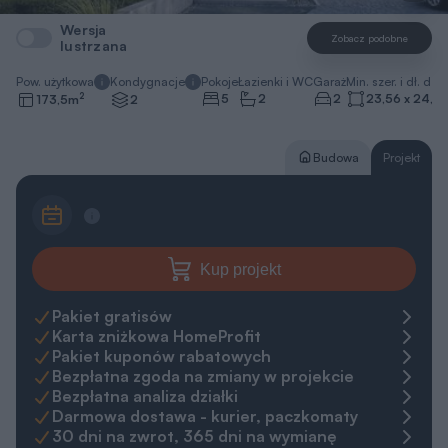
Wersja
Zobacz podobne
lustrzana
Pow. użytkowa
Kondygnacje
Pokoje
Łazienki i WC
Garaż
Min. szer. i dł. dzia
2
5
2
2
23,56 x 24,0
173,5
m
2
Budowa
Projekt
Kup projekt
Pakiet gratisów
Karta zniżkowa HomeProfit
Pakiet kuponów rabatowych
Bezpłatna zgoda na zmiany w projekcie
Bezpłatna analiza działki
Darmowa dostawa - kurier, paczkomaty
30 dni na zwrot, 365 dni na wymianę