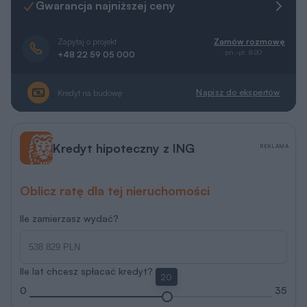
Gwarancja najniższej ceny
Zapytaj o projekt
Zamów rozmowę
pn.-pt. 8-20
+48 22 59 05 000
Napisz do ekspertów
Kredyt na budowę
Kredyt hipoteczny z ING
REKLAMA
Oblicz ratę dla tej nieruchomości
Ile zamierzasz wydać?
Ile lat chcesz spłacać kredyt?
20
0
35