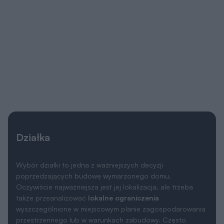
Działka
Wybór działki to jedna z ważniejszych decyzji
poprzedzających budowę wymarzonego domu.
Oczywiście najważniejsza jest jej lokalizacja, ale trzeba
także przeanalizować
lokalne ograniczenia
wyszczególnione w miejscowym planie zagospodarowania
przestrzennego lub w warunkach zabudowy. Często