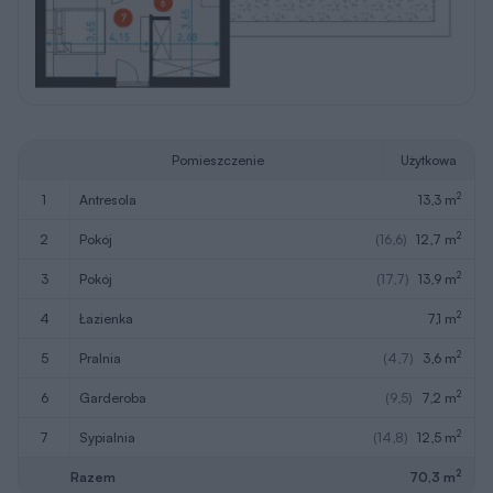
Pomieszczenie
Użytkowa
2
1
antresola
13,3 m
2
2
pokój
(16,6)
12,7 m
2
3
pokój
(17,7)
13,9 m
2
4
łazienka
7,1 m
2
5
pralnia
(4,7)
3,6 m
2
6
garderoba
(9,5)
7,2 m
2
7
sypialnia
(14,8)
12,5 m
2
Razem
70,3 m