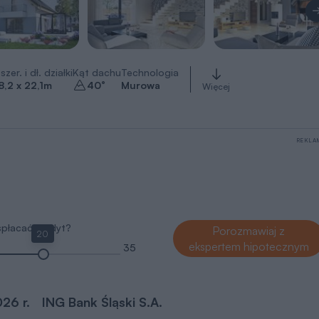
szer. i dł. działki
Kąt dachu
Technologia
8,2 x 22,1
m
40
°
Murowa
Więcej
REKLA
 spłacać kredyt?
Porozmawiaj z
20
ekspertem hipotecznym
35
026 r.
ING Bank Śląski S.A.