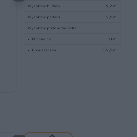
Wysokość budynku
9,2 m
Wysokość parteru
2,6 m
Wysokość poddasza/piętra
Minimalna
1,1 m
Pomieszczeń
1,1-2,5 m