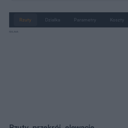
Rzuty
Działka
Parametry
Koszty
REKLAMA
Rzuty, przekrój, elewacje