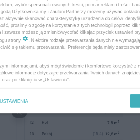
klam, wybór spersonalizowanych treści, pomiar reklam i treści, bad
2
9
wc
2,0 m
 zgodą Użytkownika my i Zaufani Partnerzy możemy używać dokład
az aktywnie skanować charakterystykę urządzenia do celów identyfi
2
Razem
68,1 m
ść, prosimy o zgodę na korzystanie z tych technologii poprzez klikn
a i zawsze możesz ją zmienić/wycofać klikając przycisk ustawień pr
2
10
kotłownia
3,7 m
ogu strony
. Niektóre rodzaje przetwarzania danych nie wymagaj
2
11
garaż
19,0 m
iwić się takiemu przetwarzaniu. Preferencje będą miały zastosowanie
W nawiasach podano powierzchnie
pomieszczenia netto
szymi informacjami, abyś mógł świadomie i komfortowo korzystać z
gółowe informacje dotyczące przetwarzania Twoich danych znajdzi
s
oraz po kliknięciu w „Ustawienia”.
USTAWIENIA
Pomieszczenie
Użytkowa
2
12
hol
7,8 m
2
13
pokój
(15,4)
12,5 m