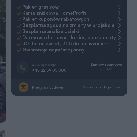
Pakiet gratisów
Karta zniżkowa HomeProfit
Pakiet kuponów rabatowych
Bezpłatna zgoda na zmiany w projekcie
Bezpłatna analiza działki
Darmowa dostawa - kurier, paczkomaty
30 dni na zwrot, 365 dni na wymianę
Gwarancja najniższej ceny
Zapytaj o projekt
Zamów rozmowę
pn.-pt. 8-20
+48 22 59 05 000
Napisz do ekspertów
Kredyt na budowę
a