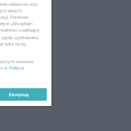
anie odbiorców oraz
nych danych
kacji. Ponieważ
ięcie „Akceptuję”.
ywatności znajdujący
ą zgody użytkownika,
 tylko na tej
 naszych serwisów
esz w
Polityce
Akceptuję