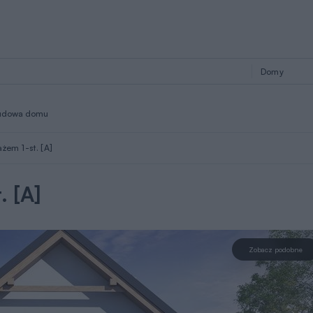
udowa domu
żem 1-st. [A]
. [A]
Zobacz podobne