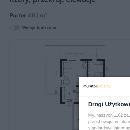
Parter
68,1 m
2
Wersja lustrzana
Wersja lustrzana
Drogi Użytkow
My, naszych 1162 zau
przechowujemy informa
standardowe informac