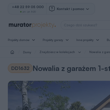
+48 22 59 05 000
Kontakt i pomoc
pn.-pt. 8-20
Wyszukaj projekt
Projekty domów
Projekty garaży
Inne projekty
B
Znajdziesz w kolekcjach
Nowalia z gara
Domy
Nowalia z garażem 1-st
DD1632