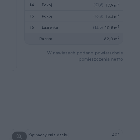
2
14
pokój
(21,6)
17,9 m
2
15
pokój
(16,8)
13,3 m
2
16
łazienka
(13,5)
10,5 m
2
Razem
62,0 m
W nawiasach podano powierzchnie
pomieszczenia netto
Kąt nachylenia dachu
40°