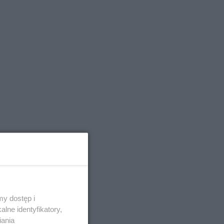
y dostęp i
lne identyfikatory,
iania