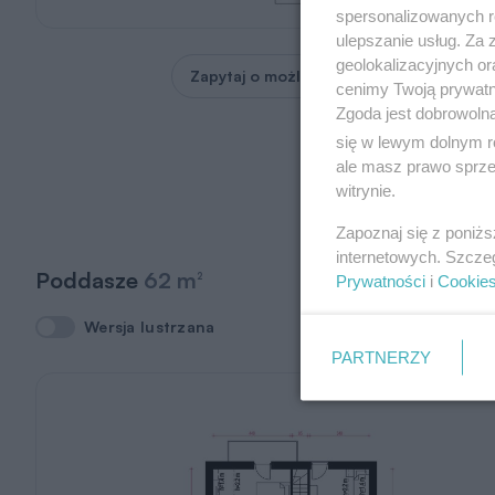
spersonalizowanych re
ulepszanie usług. Za
geolokalizacyjnych or
Zapytaj o możliwość zmian
cenimy Twoją prywatno
Zgoda jest dobrowoln
się w lewym dolnym r
ale masz prawo sprzec
witrynie.
Zapoznaj się z poniż
internetowych. Szcze
Poddasze
62 m
2
Prywatności
i
Cookie
Wersja lustrzana
Wersja lustrzana
PARTNERZY