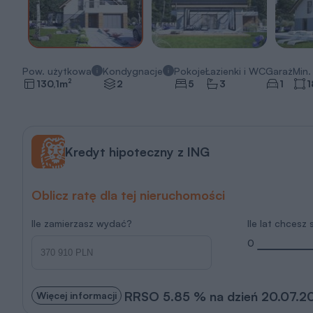
Pow. użytkowa
Kondygnacje
Pokoje
Łazienki i WC
Garaż
Min. 
2
130,1
m
2
5
3
1
1
Kredyt hipoteczny z ING
Oblicz ratę dla tej nieruchomości
Ile zamierzasz wydać?
Ile lat chcesz
0
RRSO 5.85 % na dzień 20.07.2
Więcej informacji