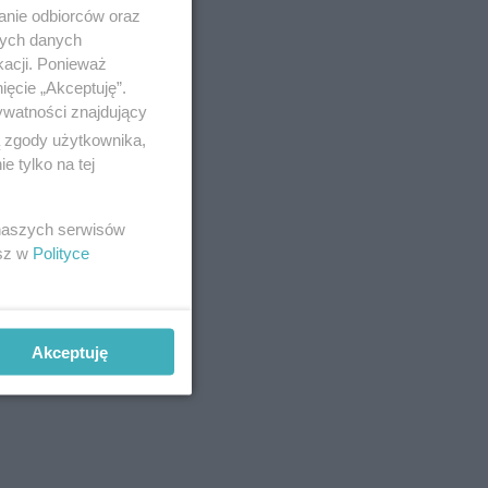
anie odbiorców oraz
nych danych
kacji. Ponieważ
ięcie „Akceptuję”.
ywatności znajdujący
ą zgody użytkownika,
 tylko na tej
 naszych serwisów
esz w
Polityce
Akceptuję