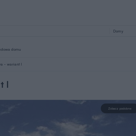
udowa domu
 - wariant I
t I
Zobacz podobne