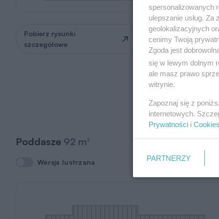
spersonalizowanych re
ulepszanie usług. Za
geolokalizacyjnych or
Pobierz rysunki
Zapytaj o możliwość
cenimy Twoją prywatno
szczegółowe
zmian
Zgoda jest dobrowoln
się w lewym dolnym r
ale masz prawo sprzec
witrynie.
Zapoznaj się z poniż
internetowych. Szcze
Prywatności
i
Cookie
Poddasze
92 m
2
PARTNERZY
Wersja lustrzana
Wersja lustrzana