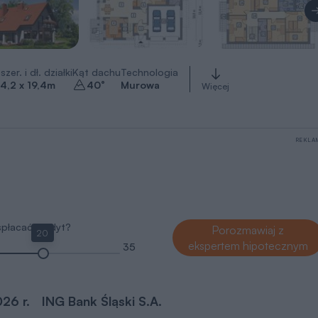
szer. i dł. działki
Kąt dachu
Technologia
4,2 x 19,4
m
40
°
Murowa
Więcej
REKLA
 spłacać kredyt?
Porozmawiaj z
20
ekspertem hipotecznym
35
026 r.
ING Bank Śląski S.A.