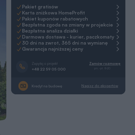
Pakiet gratisów
Karta zniżkowa HomeProfit
Pakiet kuponów rabatowych
Bezpłatna zgoda na zmiany w projekcie
Bezpłatna analiza działki
Darmowa dostawa - kurier, paczkomaty
30 dni na zwrot, 365 dni na wymianę
Gwarancja najniższej ceny
Zapytaj o projekt
Zamów rozmowę
pn.-pt. 8-20
+48 22 59 05 000
Napisz do ekspertów
Kredyt na budowę
a