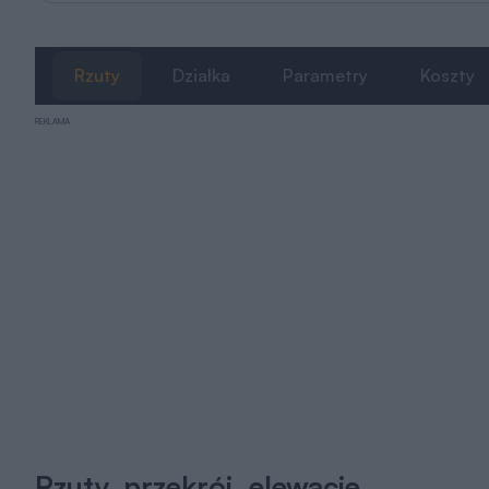
Rzuty
Działka
Parametry
Koszty
REKLAMA
Rzuty, przekrój, elewacje