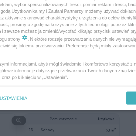
klam, wybór spersonalizowanych treści, pomiar reklam i treści, bad
2
Razem
71,8 m
 zgodą Użytkownika my i Zaufani Partnerzy możemy używać dokład
az aktywnie skanować charakterystykę urządzenia do celów identyfi
2
9
kotłownia
6,3 m
ść, prosimy o zgodę na korzystanie z tych technologii poprzez klikn
a i zawsze możesz ją zmienić/wycofać klikając przycisk ustawień pr
2
10
garaż
35,9 m
ogu strony
. Niektóre rodzaje przetwarzania danych nie wymagaj
11
taras
(10,6)
iwić się takiemu przetwarzaniu. Preferencje będą miały zastosowanie
12
taras
(22,4)
szymi informacjami, abyś mógł świadomie i komfortowo korzystać z
W nawiasach podano powierzchnie
gółowe informacje dotyczące przetwarzania Twoich danych znajdzi
pomieszczenia netto
s
oraz po kliknięciu w „Ustawienia”.
USTAWIENIA
Pomieszczenie
Użytkowa
2
13
schody
5,1 m