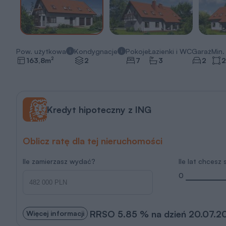
Pow. użytkowa
Kondygnacje
Pokoje
Łazienki i WC
Garaż
Min. 
2
163,8
m
2
7
3
2
2
Kredyt hipoteczny z ING
Oblicz ratę dla tej nieruchomości
Ile zamierzasz wydać?
Ile lat chcesz
0
RRSO 5.85 % na dzień 20.07.2
Więcej informacji