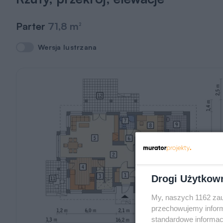
Parter
71,8 m
2
Wersja lustrzana
Wersja lustrzana
Drogi Użytkow
My, naszych 1162 zau
przechowujemy informa
standardowe informac