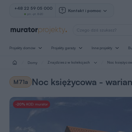
+48 22 59 05 000
Kontakt i pomoc
pn.-pt. 8-20
Wyszukaj projekt
Projekty domów
Projekty garaży
Inne projekty
B
Znajdziesz w kolekcjach
Noc księżycowa
Domy
Noc księżycowa - warian
M71a
-20%
KOD: murator