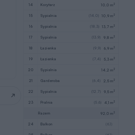
2
14
korytarz
10,0 m
2
15
sypialnia
(14,0)
10,9 m
2
16
sypialnia
(18,3)
13,7 m
2
17
sypialnia
(13,9)
9,8 m
2
18
łazienka
(9,9)
6,9 m
2
19
łazienka
(7,4)
5,3 m
2
20
sypialnia
14,2 m
2
21
garderoba
(6,4)
2,5 m
2
22
sypialnia
(12,7)
9,5 m
2
23
pralnia
(5,6)
4,1 m
2
Razem
92,0 m
24
balkon
(6,1)
25
balkon
(6,1)