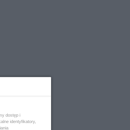
y dostęp i
lne identyfikatory,
iania