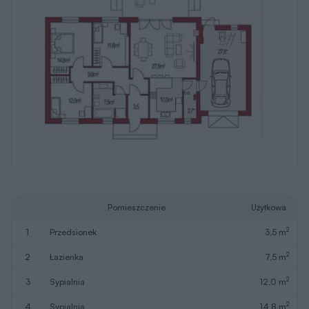
Pomieszczenie
Użytkowa
2
1
przedsionek
3,5 m
2
2
łazienka
7,5 m
2
3
sypialnia
12,0 m
2
4
sypialnia
14,8 m