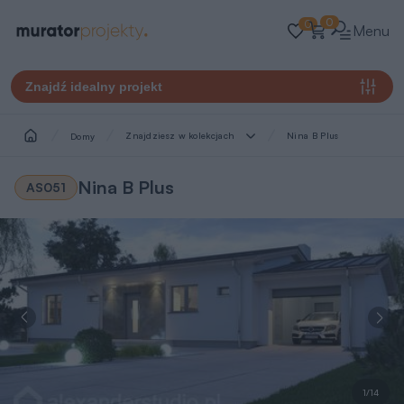
0
0
Menu
Znajdź idealny projekt
Znajdziesz w kolekcjach
Nina B Plus
Domy
Nina B Plus
AS051
1/14