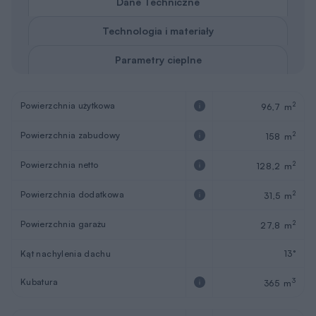
Dane Techniczne
Technologia i materiały
Parametry cieplne
Powierzchnia użytkowa
2
96,7 m
Powierzchnia zabudowy
2
158 m
Powierzchnia netto
2
128,2 m
Powierzchnia dodatkowa
2
31,5 m
Powierzchnia garażu
2
27,8 m
Kąt nachylenia dachu
13°
Kubatura
3
365 m