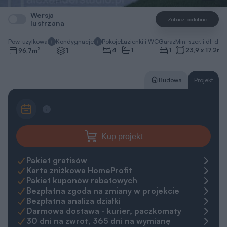
Wersja
Zobacz podobne
lustrzana
Pow. użytkowa
Kondygnacje
Pokoje
Łazienki i WC
Garaż
Min. szer. i dł. dzia
2
4
1
1
23,9 x 17,2
m
96,7
m
1
Budowa
Projekt
Kup projekt
Pakiet gratisów
Karta zniżkowa HomeProfit
Pakiet kuponów rabatowych
Bezpłatna zgoda na zmiany w projekcie
Bezpłatna analiza działki
Darmowa dostawa - kurier, paczkomaty
30 dni na zwrot, 365 dni na wymianę