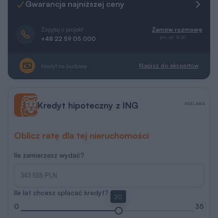
Gwarancja najniższej ceny
Zapytaj o projekt
Zamów rozmowę
pn.-pt. 8-20
+48 22 59 05 000
Napisz do ekspertów
Kredyt na budowę
Kredyt hipoteczny z ING
REKLAMA
Oblicz ratę dla tej nieruchomości
Ile zamierzasz wydać?
Ile lat chcesz spłacać kredyt?
20
0
35