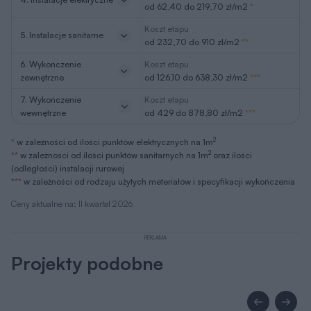
od 62,40 do 219,70 zł/m2
*
Koszt etapu
5. Instalacje sanitarne
od 232,70 do 910 zł/m2
**
6. Wykończenie
Koszt etapu
zewnętrzne
od 126,10 do 638,30 zł/m2
***
7. Wykończenie
Koszt etapu
wewnętrzne
od 429 do 878,80 zł/m2
***
2
*
w zależności od ilości punktów elektrycznych na 1m
2
**
w zależności od ilości punktów sanitarnych na 1m
oraz ilości
(odległości) instalacji rurowej
***
w zależności od rodzaju użytych meteriałów i specyfikacji wykończenia
Ceny aktualne na: II kwartał 2026
REKLAMA
Projekty podobne