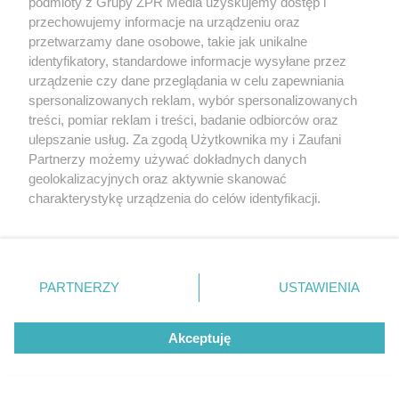
podmioty z Grupy ZPR Media uzyskujemy dostęp i
przechowujemy informacje na urządzeniu oraz
Odwiedź grupę na Facebooku
przetwarzamy dane osobowe, takie jak unikalne
Gdybym budował drugi raz - mądry Polak
identyfikatory, standardowe informacje wysyłane przez
przed budową
urządzenie czy dane przeglądania w celu zapewniania
spersonalizowanych reklam, wybór spersonalizowanych
Forum Muratora
treści, pomiar reklam i treści, badanie odbiorców oraz
ulepszanie usług. Za zgodą Użytkownika my i Zaufani
Partnerzy możemy używać dokładnych danych
geolokalizacyjnych oraz aktywnie skanować
charakterystykę urządzenia do celów identyfikacji.
Ponieważ cenimy Twoją prywatność, prosimy o zgodę na
korzystanie z tych technologii poprzez kliknięcie
„Akceptuję”. Zgoda jest dobrowolna i zawsze możesz ją
zmienić/wycofać klikając przycisk ustawień prywatności
PARTNERZY
USTAWIENIA
znajdujący się w lewym dolnym rogu strony
. Niektóre
rodzaje przetwarzania danych nie wymagają zgody
Akceptuję
użytkownika, ale masz prawo sprzeciwić się takiemu
projekty.muratordom.pl
© 2026
przetwarzaniu. Preferencje będą miały zastosowanie tylko
na tej witrynie.
REKLAMA