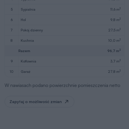
2
5
sypialnia
11,6 m
2
6
hol
9,8 m
2
7
pokój dzienny
27,5 m
2
8
kuchnia
10,0 m
2
Razem
96,7 m
2
9
kotłownia
3,7 m
2
10
garaż
27,8 m
W nawiasach podano powierzchnie pomieszczenia netto
Zapytaj o możliwość zmian