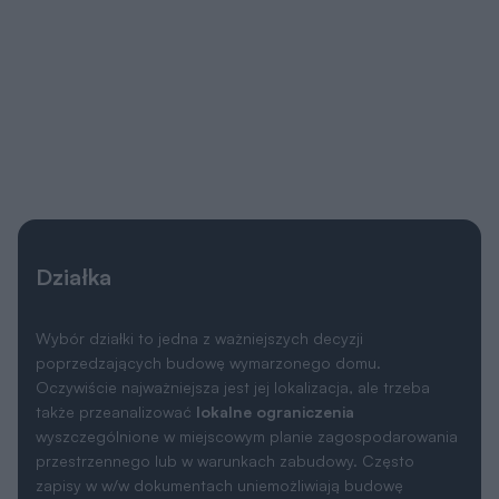
Działka
Wybór działki to jedna z ważniejszych decyzji
poprzedzających budowę wymarzonego domu.
Oczywiście najważniejsza jest jej lokalizacja, ale trzeba
także przeanalizować
lokalne ograniczenia
wyszczególnione w miejscowym planie zagospodarowania
przestrzennego lub w warunkach zabudowy. Często
zapisy w w/w dokumentach uniemożliwiają budowę