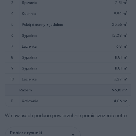
2
3
spiżarnia
2,31 m
2
4
kuchnia
9,94 m
2
5
pokój dzienny + jadalnia
25,36 m
2
6
sypialnia
12,08 m
2
7
łazienka
6,8 m
2
8
sypialnia
11,81 m
2
9
sypialnia
11,81 m
2
10
łazienka
3,27 m
2
Razem
96,15 m
2
11
kotłownia
4,86 m
W nawiasach podano powierzchnie pomieszczenia netto
Pobierz rysunki