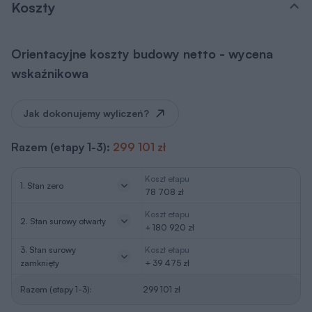
Koszty
Orientacyjne koszty budowy netto - wycena
wskaźnikowa
Jak dokonujemy wyliczeń?
Razem (etapy 1-3):
299 101 zł
Koszt etapu
1. Stan zero
78 708 zł
Koszt etapu
2. Stan surowy otwarty
+ 180 920 zł
3. Stan surowy
Koszt etapu
zamknięty
+ 39 475 zł
Razem (etapy 1-3):
299 101 zł