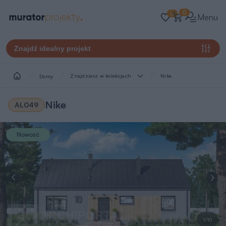
0
0
Menu
Znajdź idealny projekt
Znajdziesz w kolekcjach
Nike
Domy
Nike
AL049
Nowość
1/10