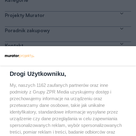
Kategorie
Projekty Murator
Poradnik zakupowy
Kontakt
Dołącz do nas
Drogi Użytkowniku,
My, naszych 1162 zaufanych partnerów oraz inne
podmioty z Grupy ZPR Media uzyskujemy dostęp i
przechowujemy informacje na urządzeniu oraz
Odwiedź grupę na Facebooku
przetwarzamy dane osobowe, takie jak unikalne
Gdybym budował drugi raz - mądry Polak
identyfikatory, standardowe informacje wysyłane przez
przed budową
urządzenie czy dane przeglądania w celu zapewniania
spersonalizowanych reklam, wybór spersonalizowanych
Forum Muratora
treści, pomiar reklam i treści, badanie odbiorców oraz