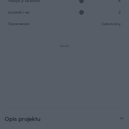
Pokoje (z salonem)
4
Łazienki i wc
2
Sezonowość
Całoroczny
REKLAMA
Opis projektu