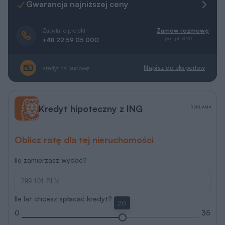
Gwarancja najniższej ceny
Zapytaj o projekt
Zamów rozmowę
pn.-pt. 8-20
+48 22 59 05 000
Napisz do ekspertów
Kredyt na budowę
Kredyt hipoteczny z ING
REKLAMA
Oblicz ratę dla tej nieruchomości
Ile zamierzasz wydać?
Ile lat chcesz spłacać kredyt?
20
0
35