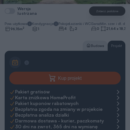
Wersja
Zobacz podobne
lustrzana
Pow. użytkowa
Kondygnacje
Pokoje
Łazienki i WC
Garaż
Min. szer. i dł. dzia
2
4
2
0
21,64 x 18,39
96,15
m
1
Budowa
Projekt
Kup projekt
Pakiet gratisów
Karta zniżkowa HomeProfit
Pakiet kuponów rabatowych
Bezpłatna zgoda na zmiany w projekcie
Bezpłatna analiza działki
Darmowa dostawa - kurier, paczkomaty
30 dni na zwrot, 365 dni na wymianę