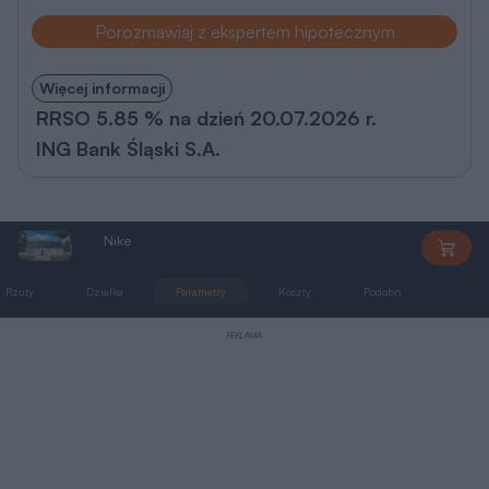
Porozmawiaj z ekspertem hipotecznym
Więcej informacji
RRSO 5.85 % na dzień 20.07.2026 r.
ING Bank Śląski S.A.
Nike
AL049
Rzuty
Działka
Parametry
Koszty
Podobne
Zmia
REKLAMA