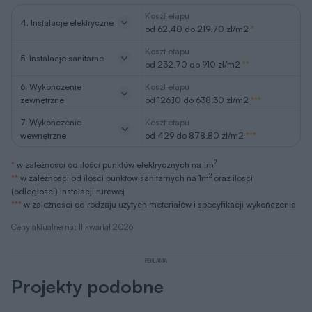
Koszt etapu
4. Instalacje elektryczne
od 62,40 do 219,70 zł/m2
*
Koszt etapu
5. Instalacje sanitarne
od 232,70 do 910 zł/m2
**
6. Wykończenie
Koszt etapu
zewnętrzne
od 126,10 do 638,30 zł/m2
***
7. Wykończenie
Koszt etapu
wewnętrzne
od 429 do 878,80 zł/m2
***
2
*
w zależności od ilości punktów elektrycznych na 1m
2
**
w zależności od ilości punktów sanitarnych na 1m
oraz ilości
(odległości) instalacji rurowej
***
w zależności od rodzaju użytych meteriałów i specyfikacji wykończenia
Ceny aktualne na: II kwartał 2026
REKLAMA
Projekty podobne