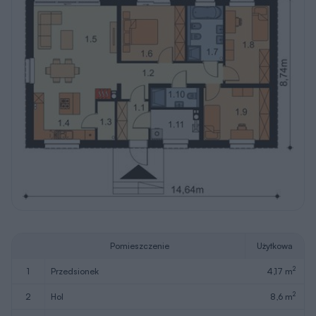
Pomieszczenie
Użytkowa
2
1
przedsionek
4,17 m
2
2
hol
8,6 m