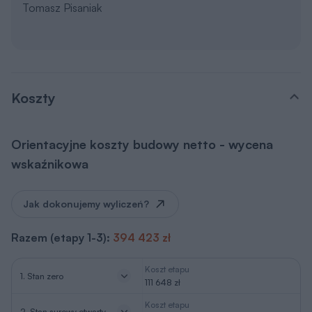
Tomasz Pisaniak
Koszty
Orientacyjne koszty budowy netto - wycena
wskaźnikowa
Jak dokonujemy wyliczeń?
Razem (etapy 1-3):
394 423 zł
Koszt etapu
1. Stan zero
111 648 zł
Koszt etapu
2. Stan surowy otwarty