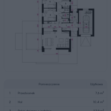
Pomieszczenie
Użytkowa
2
1
przedsionek
7,6 m
2
2
hol
10,4 m
2
3
pokój dzienny + jadalnia
27,9 m