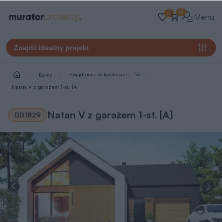
0
0
Menu
Znajdź idealny projekt
Znajdziesz w kolekcjach
Domy
Natan V z garażem 1-st. [A]
Natan V z garażem 1-st. [A]
DD1829