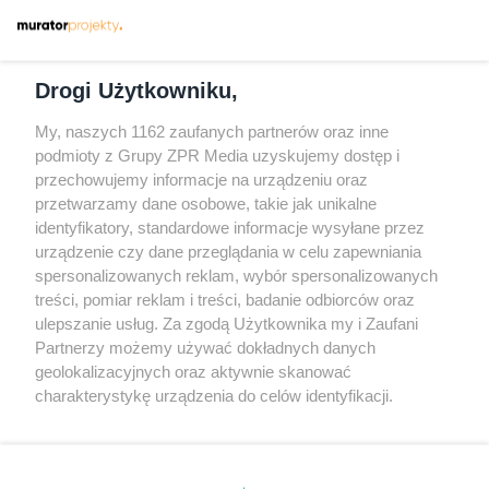
Dołącz do nas
Drogi Użytkowniku,
My, naszych 1162 zaufanych partnerów oraz inne
podmioty z Grupy ZPR Media uzyskujemy dostęp i
przechowujemy informacje na urządzeniu oraz
Odwiedź grupę na Facebooku
przetwarzamy dane osobowe, takie jak unikalne
Gdybym budował drugi raz - mądry Polak
identyfikatory, standardowe informacje wysyłane przez
przed budową
urządzenie czy dane przeglądania w celu zapewniania
spersonalizowanych reklam, wybór spersonalizowanych
Forum Muratora
treści, pomiar reklam i treści, badanie odbiorców oraz
ulepszanie usług. Za zgodą Użytkownika my i Zaufani
Partnerzy możemy używać dokładnych danych
geolokalizacyjnych oraz aktywnie skanować
charakterystykę urządzenia do celów identyfikacji.
Ponieważ cenimy Twoją prywatność, prosimy o zgodę na
korzystanie z tych technologii poprzez kliknięcie
„Akceptuję”. Zgoda jest dobrowolna i zawsze możesz ją