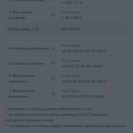
+ 232 127 zł
3. Stan surowy
Koszt etapu
zamknięty
+ 50 648 zł
Razem (etapy 1-3):
394 423 zł
Koszt etapu
4. Instalacje elektryczne
od 62,40 do 219,70 zł/m2
*
Koszt etapu
5. Instalacje sanitarne
od 232,70 do 910 zł/m2
**
6. Wykończenie
Koszt etapu
zewnętrzne
od 126,10 do 638,30 zł/m2
***
7. Wykończenie
Koszt etapu
wewnętrzne
od 429 do 878,80 zł/m2
***
2
*
w zależności od ilości punktów elektrycznych na 1m
2
**
w zależności od ilości punktów sanitarnych na 1m
oraz ilości
(odległości) instalacji rurowej
***
w zależności od rodzaju użytych meteriałów i specyfikacji wykończenia