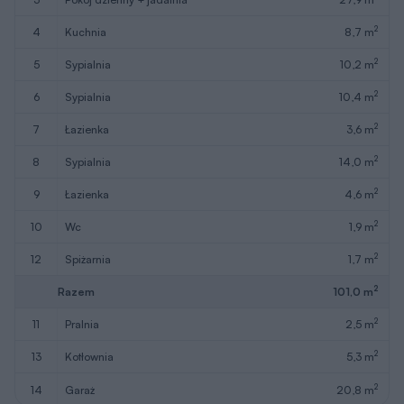
2
4
kuchnia
8,7 m
2
5
sypialnia
10,2 m
2
6
sypialnia
10,4 m
2
7
łazienka
3,6 m
2
8
sypialnia
14,0 m
2
9
łazienka
4,6 m
2
10
wc
1,9 m
2
12
spiżarnia
1,7 m
2
Razem
101,0 m
2
11
pralnia
2,5 m
2
13
kotłownia
5,3 m
2
14
garaż
20,8 m