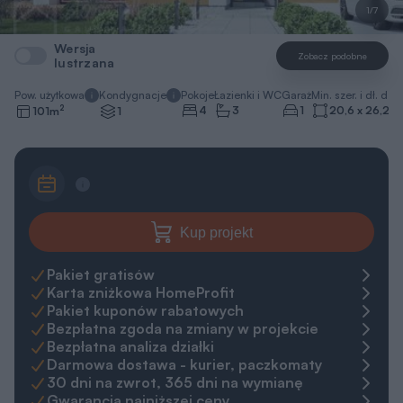
1/7
Wersja
Zobacz podobne
lustrzana
Pow. użytkowa
Kondygnacje
Pokoje
Łazienki i WC
Garaż
Min. szer. i dł. dzia
2
4
3
1
20,6 x 26,2
m
101
m
1
Kup projekt
Pakiet gratisów
Karta zniżkowa HomeProfit
Pakiet kuponów rabatowych
Bezpłatna zgoda na zmiany w projekcie
Bezpłatna analiza działki
Darmowa dostawa - kurier, paczkomaty
30 dni na zwrot, 365 dni na wymianę
Gwarancja najniższej ceny