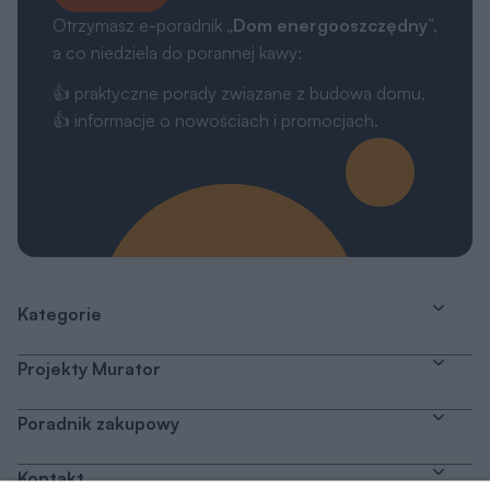
Otrzymasz e-poradnik „
Dom energooszczędny
”,
a co niedziela do porannej kawy:
👍 praktyczne porady związane z budową domu,
👍 informacje o nowościach i promocjach.
Kategorie
Projekty Murator
Poradnik zakupowy
Kontakt