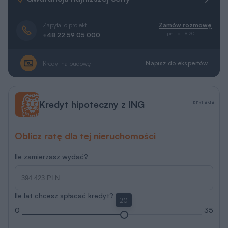
Zapytaj o projekt
Zamów rozmowę
pn.-pt. 8-20
+48 22 59 05 000
Napisz do ekspertów
Kredyt na budowę
Kredyt hipoteczny z ING
REKLAMA
Oblicz ratę dla tej nieruchomości
Ile zamierzasz wydać?
Ile lat chcesz spłacać kredyt?
20
0
35