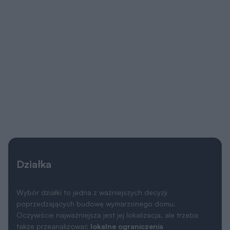
Działka
Wybór działki to jedna z ważniejszych decyzji
poprzedzających budowę wymarzonego domu.
Oczywiście najważniejsza jest jej lokalizacja, ale trzeba
także przeanalizować
lokalne ograniczenia