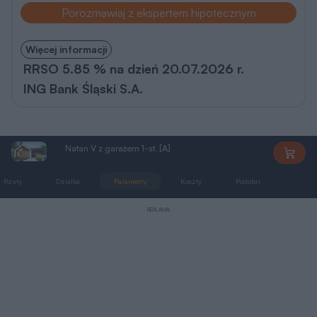
Porozmawiaj z ekspertem hipotecznym
Więcej informacji
RRSO 5.85 % na dzień 20.07.2026 r.
ING Bank Śląski S.A.
Natan V z garażem 1-st. [A]
DD1829
Rzuty
Działka
Parametry
Koszty
Podobne
Zmia
REKLAMA