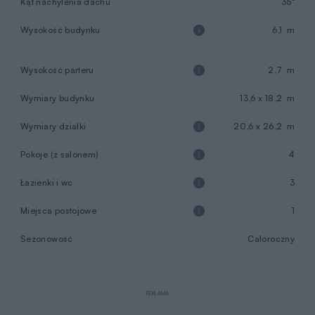
Kąt nachylenia dachu
35°
Wysokość budynku
6,1 m
Wysokość parteru
2,7 m
Wymiary budynku
13,6 x 18,2 m
Wymiary działki
20,6 x 26,2 m
Pokoje (z salonem)
4
Łazienki i wc
3
Miejsca postojowe
1
Sezonowość
Całoroczny
REKLAMA