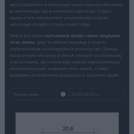
wyszczególnione w miejscowym planie zagospodarowania
przestrzennego lub w warunkach zabudowy. Często
zapisy w w/w dokumentach uniemożliwiają budowę
wybranego projektu i trzeba szukać dalej.
Ważne jest także
usytuowanie działki i domu względem
stron świata
, gdyż to właśnie decyduje o stopniu
nasłonecznienia poszczególnych pomieszczeń. Dlatego
każdy projekt oferujemy w dwóch wersjach: podstawowej
oraz lustrzanej, aby można było wybrać najkorzystniejszy
układ pomieszczeń względem stron świata, a także
względem ukształtowania krajobrazu w otoczeniu działki.
Wymiary działki
20.60 x 26.20 m